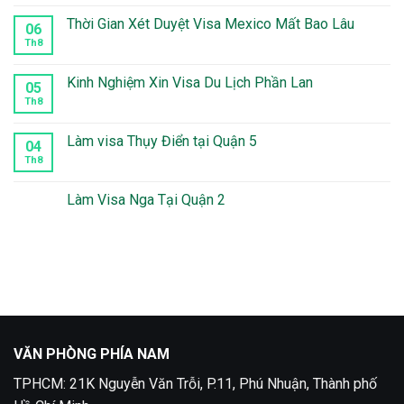
bình
luận
Thời Gian Xét Duyệt Visa Mexico Mất Bao Lâu
06
ở
Làm
Th8
Không
visa
có
Peru
bình
tại
luận
Kinh Nghiệm Xin Visa Du Lịch Phần Lan
05
quận
ở
10
Thời
Th8
Không
Gian
có
Xét
bình
Duyệt
luận
Làm visa Thụy Điển tại Quận 5
04
Visa
ở
Mexico
Kinh
Th8
Không
Mất
Nghiệm
có
Bao
Xin
bình
Lâu
Visa
luận
Làm Visa Nga Tại Quận 2
Du
ở
Lịch
Làm
Không
Phần
visa
có
Lan
Thụy
bình
Điển
luận
tại
ở
Quận
Làm
5
Visa
Nga
Tại
Quận
2
VĂN PHÒNG PHÍA NAM
TPHCM: 21K Nguyễn Văn Trỗi, P.11, Phú Nhuận, Thành phố