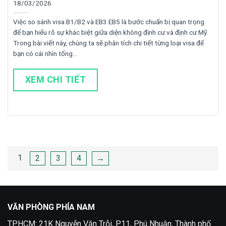
18/03/2026
Việc so sánh visa B1/B2 và EB3 EB5 là bước chuẩn bị quan trọng
để bạn hiểu rõ sự khác biệt giữa diện không định cư và định cư Mỹ.
Trong bài viết này, chúng ta sẽ phân tích chi tiết từng loại visa để
bạn có cái nhìn tổng…
XEM CHI TIẾT
Phân
1
2
3
4
→
trang
bài
viết
VĂN PHÒNG PHÍA NAM
TPHCM: 21K Nguyễn Văn Trỗi, P.11, Phú Nhuận, Thành phố