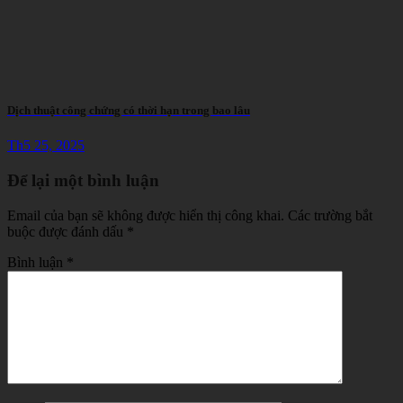
Dịch thuật công chứng có thời hạn trong bao lâu
Th5 25, 2025
Để lại một bình luận
Email của bạn sẽ không được hiển thị công khai.
Các trường bắt
buộc được đánh dấu
*
Bình luận
*