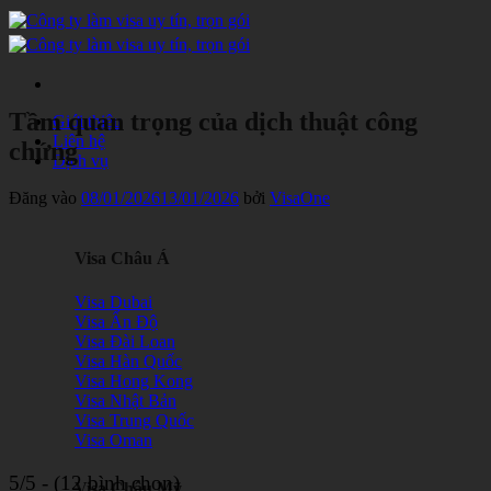
Bỏ
qua
nội
dung
Tầm quan trọng của dịch thuật công
Giới thiệu
Liên hệ
chứng
Dịch vụ
Đăng vào
08/01/2026
13/01/2026
bởi
VisaOne
Visa Châu Á
Visa Dubai
Visa Ấn Độ
Visa Đài Loan
Visa Hàn Quốc
Visa Hong Kong
Visa Nhật Bản
Visa Trung Quốc
Visa Oman
5/5 - (12 bình chọn)
Visa Châu Mỹ