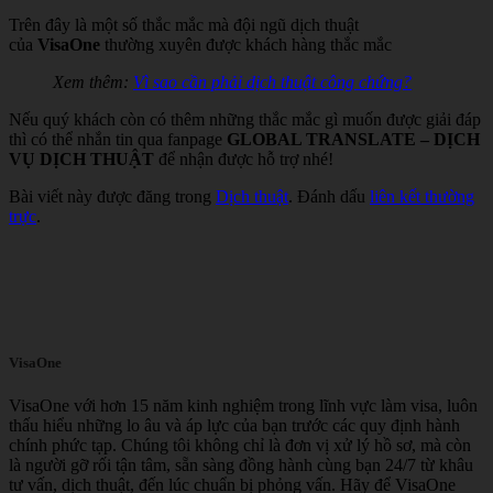
Trên đây là một số thắc mắc mà đội ngũ dịch thuật
của
VisaOne
thường xuyên được khách hàng thắc mắc
Xem thêm:
Vì sao cần phải dịch thuật công chứng?
Nếu quý khách còn có thêm những thắc mắc gì muốn được giải đáp
thì có thể nhắn tin qua fanpage
GLOBAL TRANSLATE – DỊCH
VỤ DỊCH THUẬT
để nhận được hỗ trợ nhé!
Bài viết này được đăng trong
Dịch thuật
. Đánh dấu
liên kết thường
trực
.
VisaOne
VisaOne với hơn 15 năm kinh nghiệm trong lĩnh vực làm visa, luôn
thấu hiểu những lo âu và áp lực của bạn trước các quy định hành
chính phức tạp. Chúng tôi không chỉ là đơn vị xử lý hồ sơ, mà còn
là người gỡ rối tận tâm, sẵn sàng đồng hành cùng bạn 24/7 từ khâu
tư vấn, dịch thuật, đến lúc chuẩn bị phỏng vấn. Hãy để VisaOne