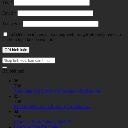
Tên
*
Email
*
Trang web
Lưu tên của tôi, email, và trang web trong trình duyệt này cho
lần bình luận kế tiếp của tôi.
Bài biết mới
06
Th8
Không
Thời Gian Xét Duyệt Visa Mexico Mất Bao Lâu
có
05
bình
Th8
Không
luận
Kinh Nghiệm Xin Visa Du Lịch Phần Lan
ở
có
04
Thời
bình
Th8
Gian
Không
luận
Làm visa Thụy Điển tại Quận 5
ở
Xét
Không
có
Làm Visa Nga Tại Quận 2