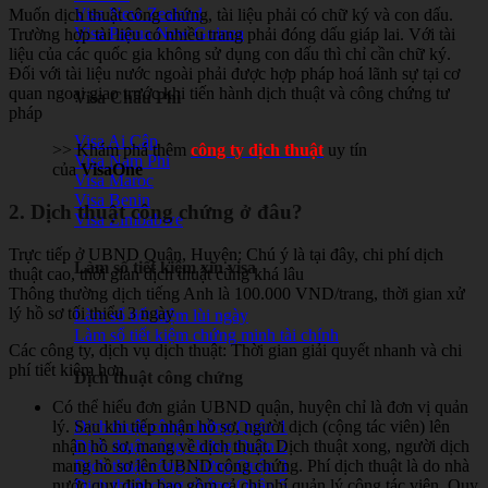
Visa New Zealand
Muốn dịch thuật công chứng, tài liệu phải có chữ ký và con dấu.
Visa Papua New Guinea
Trường hợp tài liệu có nhiều trang phải đóng dấu giáp lai. Với tài
liệu của các quốc gia không sử dụng con dấu thì chỉ cần chữ ký.
Đối với tài liệu nước ngoài phải được hợp pháp hoá lãnh sự tại cơ
quan ngoại giao trước khi tiến hành dịch thuật và công chứng tư
Visa Châu Phi
pháp
Visa Ai Cập
>> Khám phá thêm
công ty dịch thuật
uy tín
Visa Nam Phi
của
VisaOne
Visa Maroc
Visa Benin
2. Dịch thuật công chứng ở đâu?
Visa Zimbabwe
Trực tiếp ở UBND Quận, Huyện: Chú ý là tại đây, chi phí dịch
Làm số tiết kiệm xin visa
thuật cao, thời gian dịch thuật cũng khá lâu
Thông thường dịch tiếng Anh là 100.000 VND/trang, thời gian xử
lý hồ sơ tối thiểu 3 ngày
Làm sổ tiết kiệm lùi ngày
Làm sổ tiết kiệm chứng minh tài chính
Các công ty, dịch vụ dịch thuật: Thời gian giải quyết nhanh và chi
phí tiết kiệm hơn
Dịch thuật công chứng
Có thể hiểu đơn giản UBND quận, huyện chỉ là đơn vị quản
lý. Sau khi tiếp nhận hồ sơ, người dịch (cộng tác viên) lên
Dịch thuật công chứng Quận 1
nhận hồ sơ, mang về dịch thuật. Dịch thuật xong, người dịch
Dịch thuật công chứng Quận 2
mang hồ sơ lên UBND công chứng. Phí dịch thuật là do nhà
Dịch thuật công chứng Quận 3
nước quy định bao gồm cả chi phí quản lý cộng tác viên. Quy
Dịch thuật công chứng Quận 5