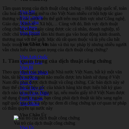
Tầm quan trọng của dịch thuật công chứng – Hội nhập quốc tế, toàn
Visa Mỹ
cầu hoá đã và đang mở ra cho Việt Nam nhiều cơ hội hợp tác giao
Visa Canada
thương với các nước trên thế giới trên mọi lĩnh vực như Công nghệ,
Visa Cuba
Giáo dục, Kinh tế – Xã hội,… Cùng với đó, lĩnh vực dịch thuật
Visa Peru
công chứng cũng ngày càng được các cá nhân, doanh nghiệp, tổ
Visa Brazil
chức chú trọng quan tâm khi tham gia vào hoạt động kinh doanh,
thương mại với thế giới. Mặc dù rất quen thuộc và là yêu cầu bắt
Visa Châu Âu
buộc trong các hồ sơ, văn bản và thủ tục pháp lý nhưng nhiều người
vẫn chưa hiểu tầm quan trọng của dịch thuật công chứng?
Visa Anh Quốc
1. Tầm quan trọng của dịch thuật công chứng
Visa Ba Lan
Visa Bỉ
Theo quy định của pháp luật Nhà nước Việt Nam, bất kỳ một văn
Visa Đan Mạch
bản, tài liệu nước ngoài nào muốn được lưu hành sử dụng ở Việt
Visa Pháp
Nam đều phải được dịch thuật và công chứng. Các bản dịch này sẽ
Visa Ý
thay thế cho tài liệu gốc của khách hàng khi thực hiện bất kỳ giao
Visa Thụy Sĩ
dịch nào tại nước ta. Ngược lại, nếu muốn giấy tờ ở Việt Nam được
Visa Thụy Điển
sử dụng ở nước ngoài, bạn cũng phải dịch thuật tài liệu sang ngôn
Visa Hà Lan
ngữ quốc gia đó. Và tiếp tục đem đi công chứng tại cơ quan tư pháp
Visa Malta
có thẩm quyền tại nước này
Visa Châu Úc
Vai trò của dịch thuật công chứng
Visa Úc