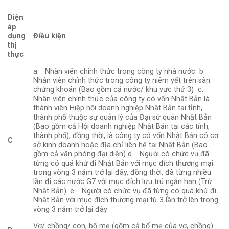
Diện
áp
dụng
Điều kiện
thị
thực
a. Nhân viên chính thức trong công ty nhà nước b.
Nhân viên chính thức trong công ty niêm yết trên sàn
chứng khoán (Bao gồm cả nước/ khu vực thứ 3) c.
Nhân viên chính thức của công ty có vốn Nhật Bản là
thành viên Hiệp hội doanh nghiệp Nhật Bản tại tỉnh,
thành phố thuộc sự quản lý của Đại sứ quán Nhật Bản
(Bao gồm cả Hội doanh nghiệp Nhật Bản tại các tỉnh,
thành phố), đồng thời, là công ty có vốn Nhật Bản có cơ
C
sở kinh doanh hoặc địa chỉ liên hệ tại Nhật Bản (Bao
gồm cả văn phòng đại diện) d. Người có chức vụ đã
từng có quá khứ đi Nhật Bản với mục đích thương mại
trong vòng 3 năm trở lại đây, đồng thời, đã từng nhiều
lần đi các nước G7 với mục đích lưu trú ngắn hạn (Trừ
Nhật Bản). e. Người có chức vụ đã từng có quá khứ đi
Nhật Bản với mục đích thương mại từ 3 lần trở lên trong
vòng 3 năm trở lại đây
Vợ/ chồng/ con, bố mẹ (gồm cả bố mẹ của vợ, chồng)