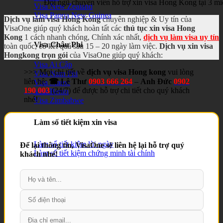
Đội ngũ chuyên viên hỗ trợ xin visa Hong Kong tại 3 m
Visa New Zealand
Visa Papua New Guinea
Dịch vụ làm visa Hong Kong
chuyên nghiệp & Uy tín của
VisaOne giúp quý khách hoàn tất các
thủ tục xin visa Hong
Kong
1 cách nhanh chóng, Chính xác nhất,
dịch vụ làm visa uy tín
Visa Châu Phi
toàn quốc, có kết quả sau 15 – 20 ngày làm việc.
Dịch vụ xin visa
Hongkong trọn gói
của VisaOne giúp quý khách:
Visa Ai Cập
>>> Mọi chi tiết về
dịch vụ visa Hong kong
vui lòng
Visa Nam Phi
liên hệ:
☎ Lê Thư
0903 666 264
–
Anh Đức
0902
Visa Maroc
190 003
(24/7) để được hỗ trợ chi tiết cho quý khách
Visa Benin
nhé!
Visa Zimbabwe
Làm số tiết kiệm xin visa
Làm sổ tiết kiệm lùi ngày
Để lại thông tin, VisaOne sẽ liên hệ lại hỗ trợ quý
Làm sổ tiết kiệm chứng minh tài chính
khách nhé!
Dịch thuật công chứng
Dịch thuật công chứng Quận 1
Dịch thuật công chứng Quận 2
Dịch thuật công chứng Quận 3
Dịch thuật công chứng Quận 5