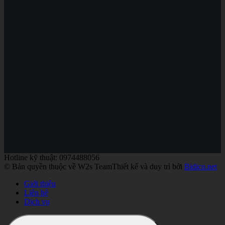
Hotline kỹ thuật: 0974488056
© Bản quyền thuộc về W2s Team
Thiết kế và duy trì bởi
Bidico.net
Giới thiệu
Liên hệ
Dịch vụ