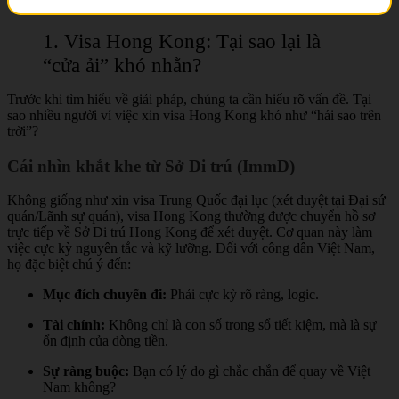
1. Visa Hong Kong: Tại sao lại là
“cửa ải” khó nhằn?
Trước khi tìm hiểu về giải pháp, chúng ta cần hiểu rõ vấn đề. Tại
sao nhiều người ví việc xin visa Hong Kong khó như “hái sao trên
trời”?
Cái nhìn khắt khe từ Sở Di trú (ImmD)
Không giống như xin visa Trung Quốc đại lục (xét duyệt tại Đại sứ
quán/Lãnh sự quán), visa Hong Kong thường được chuyển hồ sơ
trực tiếp về Sở Di trú Hong Kong để xét duyệt. Cơ quan này làm
việc cực kỳ nguyên tắc và kỹ lưỡng. Đối với công dân Việt Nam,
họ đặc biệt chú ý đến:
Mục đích chuyến đi:
Phải cực kỳ rõ ràng, logic.
Tài chính:
Không chỉ là con số trong sổ tiết kiệm, mà là sự
ổn định của dòng tiền.
Sự ràng buộc:
Bạn có lý do gì chắc chắn để quay về Việt
Nam không?