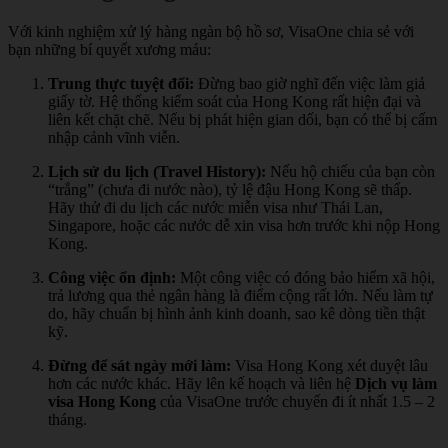
Với kinh nghiệm xử lý hàng ngàn bộ hồ sơ, VisaOne chia sẻ với
bạn những bí quyết xương máu:
Trung thực tuyệt đối:
Đừng bao giờ nghĩ đến việc làm giả
giấy tờ. Hệ thống kiểm soát của Hong Kong rất hiện đại và
liên kết chặt chẽ. Nếu bị phát hiện gian dối, bạn có thể bị cấm
nhập cảnh vĩnh viễn.
Lịch sử du lịch (Travel History):
Nếu hộ chiếu của bạn còn
“trắng” (chưa đi nước nào), tỷ lệ đậu Hong Kong sẽ thấp.
Hãy thử đi du lịch các nước miễn visa như Thái Lan,
Singapore, hoặc các nước dễ xin visa hơn trước khi nộp Hong
Kong.
Công việc ổn định:
Một công việc có đóng bảo hiểm xã hội,
trả lương qua thẻ ngân hàng là điểm cộng rất lớn. Nếu làm tự
do, hãy chuẩn bị hình ảnh kinh doanh, sao kê dòng tiền thật
kỹ.
Đừng để sát ngày mới làm:
Visa Hong Kong xét duyệt lâu
hơn các nước khác. Hãy lên kế hoạch và liên hệ
Dịch vụ làm
visa Hong Kong
của VisaOne trước chuyến đi ít nhất 1.5 – 2
tháng.