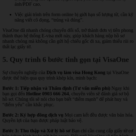
ảnh/PDF cao.
Việc giải trình trên form online bị giới hạn số lượng từ, cần kỹ
năng viết cô đọng, “trúng và đúng”.
VisaOne đã nhanh chóng chuyển đổi số, trở thành đơn vị tiên phong
thành thạo hệ thống E-visa mới này, giúp khách hàng nộp hồ sơ
nhanh chóng mà không cần gửi hộ chiếu gốc đi xa, giảm thiểu rủi ro
thất lạc giấy tờ.
5. Quy trình 6 bước tinh gọn tại VisaOne
Sự chuyên nghiệp của
Dịch vụ làm visa Hong Kong
tại VisaOne
được thể hiện qua quy trình khép kín, minh bạch:
Bước 1: Tiếp nhận và Thẩm định (Tư vấn miễn phí)
Ngay khi
bạn gọi đến
Hotline 0903 666 264
, chuyên viên sẽ đánh giá sơ bộ
hồ sơ. Chúng tôi sẽ nói cho bạn biết “điểm mạnh” để phát huy và
“điểm yếu” cần khắc phục.
Bước 2: Ký hợp đồng dịch vụ
Mọi cam kết đều được văn bản hóa.
Quyền lợi của bạn được pháp luật bảo vệ.
Bước 3: Thu thập và Xử lý hồ sơ
Bạn chỉ cần cung cấp giấy tờ cơ