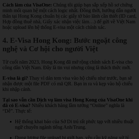
Cách làm của VisaOne:
Chúng tôi giúp bạn sắp xếp hồ sơ chứng
minh mối quan hệ một cách logic nhất. Đồng thời, hướng dẫn người
thân tại Hong Kong chuẩn bị các giấy tờ bảo lãnh cần thiết (ID card,
Hợp đồng thuê nhà, Giấy xác nhận việc làm…) để gửi về Việt Nam
hoặc upload lên hệ thống E-visa một cách chính xác.
4. E-Visa Hong Kong: Bước ngoặt công
nghệ và Cơ hội cho người Việt
Từ cuối năm 2023, Hong Kong đã mở rộng chính sách E-visa cho
công dân Việt Nam. Đây là tin vui nhưng cũng là thách thức mới.
E-visa là gì?
Thay vì dán tem visa vào hộ chiếu như trước, bạn sẽ
nhận được một file PDF có mã QR. Bạn in ra và kẹp vào hộ chiếu
khi nhập cảnh.
Tại sao vẫn cần Dịch vụ làm visa Hong Kong của VisaOne khi
đã có E-visa?
Nhiều khách hàng lầm tưởng “Online” nghĩa là
“Dễ”. Thực tế:
Hệ thống khai báo của Sở Di trú rất phức tạp với nhiều thuật
ngữ chuyên ngành tiếng Anh/Trung.
Dung lượng file upload bị giới hạn, yêu cầu kỹ năng xử lý