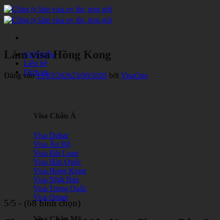
Bỏ
qua
nội
dung
Làm visa Hồng Kong
Giới thiệu
Liên hệ
Dịch vụ
Đăng vào
15/03/2026
23/06/2026
bởi
VisaOne
Visa Châu Á
Visa Dubai
Visa Ấn Độ
Visa Đài Loan
Visa Hàn Quốc
Visa Hong Kong
Visa Nhật Bản
Visa Trung Quốc
Visa Oman
5/5 - (68 bình chọn)
Visa Châu Mỹ