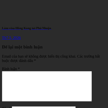
Làm visa Hồng Kong tai Phú Nhuận
Th7 5, 2026
Để lại một bình luận
Email của bạn sẽ không được hiển thị công khai.
Các trường bắt
buộc được đánh dấu
*
Bình luận
*