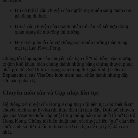
Đó có thể là câu chuyện của người mẹ muốn sang thăm con
gái đang du học.
Đó là câu chuyện của doanh nhân trẻ cần ký kết hợp đồng
quan trọng để mở rộng thị trường.
Hay đơn giản là đôi vợ chồng son muốn hưởng tuần trăng
mật tại Lan Kwai Fong.
Chúng tôi lắng nghe câu chuyện của bạn để “thổi hồn” vào những
tờ đơn khô khan, biến chúng thành những bằng chứng thuyết phục
nhất gửi đến Sở Di trú. Giọng văn trong thư giải trình (Letter of
Explanation) của VisaOne luôn mềm mại, chân thành nhưng đầy
sức nặng pháp lý.
Chuyên môn sâu và Cập nhật liên tục
Hệ thống xét duyệt của Hong Kong thay đổi liên tục, đặc biệt là sự
chuyển dịch sang E-visa (thị thực điện tử) gần đây. Đội ngũ chuyên
gia của VisaOne luôn cập nhật từng thông báo nhỏ nhất từ Sở Di trú
Hong Kong. Chúng tôi hiểu thuật toán xét duyệt, hiểu “gu” của viên
chức lãnh sự, từ đó tối ưu hóa hồ sơ của bạn để đạt tỷ lệ đậu cao
nhất.