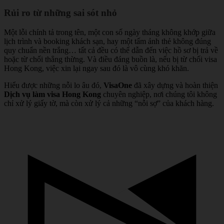
Rủi ro từ những sai sót nhỏ
Một lỗi chính tả trong tên, một con số ngày tháng không khớp giữa
lịch trình và booking khách sạn, hay một tấm ảnh thẻ không đúng
quy chuẩn nền trắng… tất cả đều có thể dẫn đến việc hồ sơ bị trả về
hoặc từ chối thẳng thừng. Và điều đáng buồn là, nếu bị từ chối visa
Hong Kong, việc xin lại ngay sau đó là vô cùng khó khăn.
Hiểu được những nỗi lo âu đó,
VisaOne
đã xây dựng và hoàn thiện
Dịch vụ làm visa Hong Kong
chuyên nghiệp, nơi chúng tôi không
chỉ xử lý giấy tờ, mà còn xử lý cả những “nỗi sợ” của khách hàng.