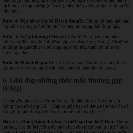
bản (chụp hình hoặc gửi bản scan). Đội ngũ VisaOne sẽ tiến hành
dịch thuật, công chứng (nếu cần), điền đơn, viết thư giải trình, xử lý
hình ảnh.
Bước 4: Nộp hồ sơ lên Sở Di trú (ImmD)
Chúng tôi thay mặt bạn
nộp hồ sơ, đóng phí chính phủ và theo dõi trạng thái từng ngày.
Bước 5: Xử lý bổ sung (Nếu có)
Nếu Sở Di trú yêu cầu thêm
thông tin (điều này khá thường gặp với visa Hong Kong), VisaOne
sẽ đứng ra giải trình và bổ sung ngay lập tức, tránh để hồ sơ bị
“treo” quá lâu.
Bước 6: Nhận kết quả
Khi có E-visa hoặc Visa dán, chúng tôi sẽ
gửi ngay cho bạn qua Email hoặc chuyển phát nhanh tận tay.
6. Giải đáp những thắc mắc thường gặp
(FAQ)
Là chuyên gia về visa Hong Kong, tôi hiểu rằng việc cung cấp
thông tin dưới dạng Hỏi – Đáp sẽ giúp bạn dễ dàng nắm bắt vấn đề,
đồng thời giúp Google hiểu rõ hơn về nội dung bài viết.
Hỏi: Visa Hong Kong thường có thời hạn bao lâu?
Đáp:
Thông
thường, visa du lịch/công tác ngắn hạn cho phép bạn lưu trú 7 ngày
hoặc 14 ngày mỗi lần nhập cảnh. Thời hạn sử dụng của visa thường