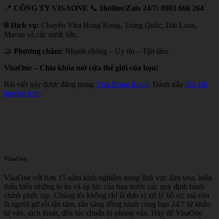
📍
CÔNG TY VISAONE
📞
Hotline/Zalo 24/7:
0903 666 264
🌐
Dịch vụ:
Chuyên Visa Hong Kong, Trung Quốc, Đài Loan,
Macau và các nước lớn.
🤝
Phương châm:
Nhanh chóng – Uy tín – Tận tâm.
VisaOne – Chìa khóa mở cửa thế giới của bạn!
Bài viết này được đăng trong
Visa Hong Kong
. Đánh dấu
liên kết
thường trực
.
VisaOne
VisaOne với hơn 15 năm kinh nghiệm trong lĩnh vực làm visa, luôn
thấu hiểu những lo âu và áp lực của bạn trước các quy định hành
chính phức tạp. Chúng tôi không chỉ là đơn vị xử lý hồ sơ, mà còn
là người gỡ rối tận tâm, sẵn sàng đồng hành cùng bạn 24/7 từ khâu
tư vấn, dịch thuật, đến lúc chuẩn bị phỏng vấn. Hãy để VisaOne