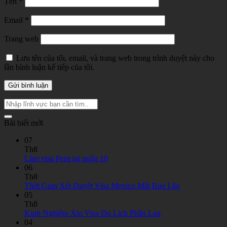
Tên
*
Email
*
Trang web
Lưu tên của tôi, email, và trang web trong trình duyệt này cho
lần bình luận kế tiếp của tôi.
Bài biết mới
07
Th8
Không
Làm visa Peru tại quận 10
có
06
bình
Th8
luận
Không
Thời Gian Xét Duyệt Visa Mexico Mất Bao Lâu
ở
có
05
Làm
bình
Th8
visa
Không
luận
Kinh Nghiệm Xin Visa Du Lịch Phần Lan
Peru
ở
có
04