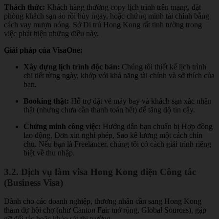
Thách thức:
Khách hàng thường copy lịch trình trên mạng, đặt
phòng khách sạn ảo rồi hủy ngay, hoặc chứng minh tài chính bằng
cách vay mượn nóng. Sở Di trú Hong Kong rất tinh tường trong
việc phát hiện những điều này.
Giải pháp của VisaOne:
Xây dựng lịch trình độc bản:
Chúng tôi thiết kế lịch trình
chi tiết từng ngày, khớp với khả năng tài chính và sở thích của
bạn.
Booking thật:
Hỗ trợ đặt vé máy bay và khách sạn xác nhận
thật (nhưng chưa cần thanh toán hết) để tăng độ tin cậy.
Chứng minh công việc:
Hướng dẫn bạn chuẩn bị Hợp đồng
lao động, Đơn xin nghỉ phép, Sao kê lương một cách chỉn
chu. Nếu bạn là Freelancer, chúng tôi có cách giải trình riêng
biệt về thu nhập.
3.2. Dịch vụ làm visa Hong Kong diện Công tác
(Business Visa)
Dành cho các doanh nghiệp, thương nhân cần sang Hong Kong
tham dự hội chợ (như Canton Fair mở rộng, Global Sources), gặp
gỡ đối tác hoặc khảo sát thị trường.