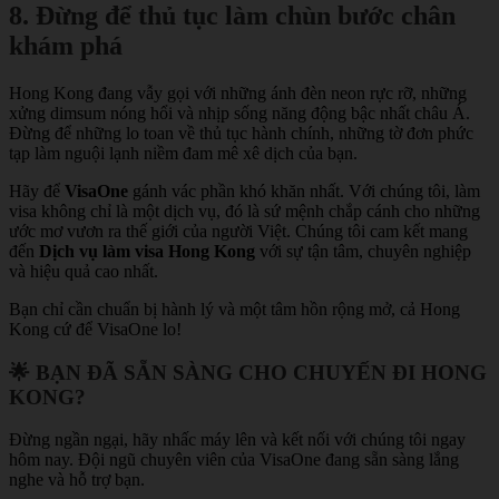
8. Đừng để thủ tục làm chùn bước chân
khám phá
Hong Kong đang vẫy gọi với những ánh đèn neon rực rỡ, những
xửng dimsum nóng hổi và nhịp sống năng động bậc nhất châu Á.
Đừng để những lo toan về thủ tục hành chính, những tờ đơn phức
tạp làm nguội lạnh niềm đam mê xê dịch của bạn.
Hãy để
VisaOne
gánh vác phần khó khăn nhất. Với chúng tôi, làm
visa không chỉ là một dịch vụ, đó là sứ mệnh chắp cánh cho những
ước mơ vươn ra thế giới của người Việt. Chúng tôi cam kết mang
đến
Dịch vụ làm visa Hong Kong
với sự tận tâm, chuyên nghiệp
và hiệu quả cao nhất.
Bạn chỉ cần chuẩn bị hành lý và một tâm hồn rộng mở, cả Hong
Kong cứ để VisaOne lo!
🌟 BẠN ĐÃ SẴN SÀNG CHO CHUYẾN ĐI HONG
KONG?
Đừng ngần ngại, hãy nhấc máy lên và kết nối với chúng tôi ngay
hôm nay. Đội ngũ chuyên viên của VisaOne đang sẵn sàng lắng
nghe và hỗ trợ bạn.