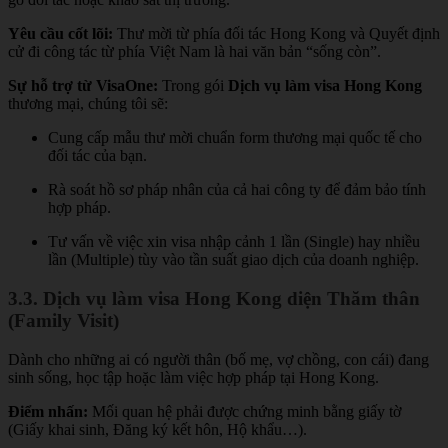
Yêu cầu cốt lõi:
Thư mời từ phía đối tác Hong Kong và Quyết định
cử đi công tác từ phía Việt Nam là hai văn bản “sống còn”.
Sự hỗ trợ từ VisaOne:
Trong gói
Dịch vụ làm visa Hong Kong
thương mại, chúng tôi sẽ:
Cung cấp mẫu thư mời chuẩn form thương mại quốc tế cho
đối tác của bạn.
Rà soát hồ sơ pháp nhân của cả hai công ty để đảm bảo tính
hợp pháp.
Tư vấn về việc xin visa nhập cảnh 1 lần (Single) hay nhiều
lần (Multiple) tùy vào tần suất giao dịch của doanh nghiệp.
3.3. Dịch vụ làm visa Hong Kong diện Thăm thân
(Family Visit)
Dành cho những ai có người thân (bố mẹ, vợ chồng, con cái) đang
sinh sống, học tập hoặc làm việc hợp pháp tại Hong Kong.
Điểm nhấn:
Mối quan hệ phải được chứng minh bằng giấy tờ
(Giấy khai sinh, Đăng ký kết hôn, Hộ khẩu…).