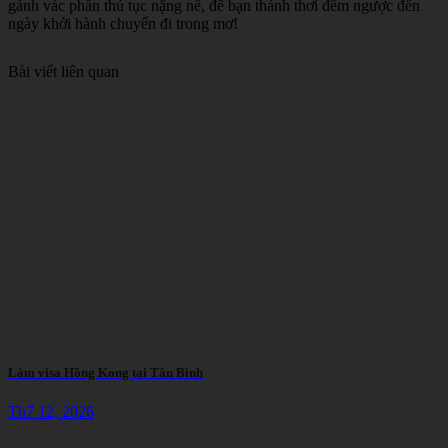
gánh vác phần thủ tục nặng nề, để bạn thảnh thơi đếm ngược đến
ngày khởi hành chuyến đi trong mơ!
Bài viết liên quan
Làm visa Hồng Kong tai Tân Bình
Th7 12, 2026