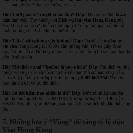
là 1 tháng hoặc 3 tháng kể từ ngày cấp.
Hỏi: Thời gian xét duyệt là bao lâu?
Đáp:
Theo quy định là 4-6
tuần làm việc. Tuy nhiên, với
Dịch vụ làm visa Hong Kong
của
VisaOne, nhờ hồ sơ chuẩn chỉnh ngay từ đầu, thời gian có thể rút
ngắn xuống còn 2-3 tuần tùy thời điểm.
Hỏi: Tôi có cần phỏng vấn không?
Đáp:
Đa số các trường hợp
xin visa Hong Kong KHÔNG cần phỏng vấn. Hồ sơ giấy tờ sẽ
quyết định tất cả. Đó là lý do tại sao việc chuẩn bị hồ sơ hoàn hảo là
yếu tố sống còn.
Hỏi: Phí dịch vụ tại VisaOne là bao nhiêu?
Đáp:
Phí dịch vụ phụ
thuộc vào loại visa và hồ sơ cụ thể của bạn (hồ sơ mạnh hay yếu,
cần xử lý gấp hay thường). Hãy gọi ngay
0903 666 264
để nhận
báo giá chi tiết và ưu đãi nhất.
Hỏi: Sổ tiết kiệm bao nhiêu là đủ?
Đáp:
Mức tối thiểu khuyến
nghị là khoảng 3.000 – 5.000 USD (tương đương 70 – 100 triệu
VNĐ). Tuy nhiên, số dư càng cao và có lịch sử tích lũy lâu dài càng
tốt.
7. Những lưu ý “Vàng” để tăng tỷ lệ đậu
Visa Hong Kong