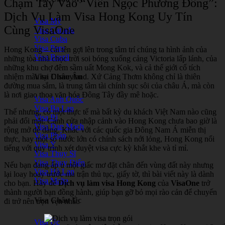
Chạm Tay Vào “Viên Ngọc Phương Đông”:
Dịch Vụ Làm Visa Hong Kong Uy Tín
Visa Mỹ
Cùng VisaOne
Visa Canada
Visa Cuba
Visa Peru
Hong Kong – cái tên gợi lên trong tâm trí chúng ta hình ảnh của
Visa Brazil
những tòa nhà chọc trời soi bóng xuống cảng Victoria lấp lánh, của
những khu chợ đêm sầm uất Mong Kok, và cả thế giới cổ tích
nhiệm màu tại Disneyland. Xứ Cảng Thơm không chỉ là thiên
Visa Châu Âu
đường mua sắm, là trung tâm tài chính sục sôi của châu Á, mà còn
là nơi giao thoa văn hóa Đông Tây đầy mê hoặc.
Visa Anh Quốc
Visa Ba Lan
Thế nhưng, có một thực tế mà bất kỳ du khách Việt Nam nào cũng
Visa Bỉ
phải đối mặt: Cánh cửa nhập cảnh vào Hong Kong chưa bao giờ là
Visa Đan Mạch
rộng mở dễ dàng. Khác với các quốc gia Đông Nam Á miễn thị
Visa Pháp
thực, hay một số nước lớn có chính sách nới lỏng, Hong Kong nổi
Visa Ý
tiếng với quy trình xét duyệt visa cực kỳ khắt khe và tỉ mỉ.
Visa Thụy Sĩ
Visa Thụy Điển
Nếu bạn đang ấp ủ một giấc mơ đặt chân đến vùng đất này nhưng
Visa Hà Lan
lại loay hoay trước ma trận thủ tục, giấy tờ, thì bài viết này là dành
Visa Malta
cho bạn. Hãy để
Dịch vụ làm visa Hong Kong
của
VisaOne
trở
thành người bạn đồng hành, giúp bạn gỡ bỏ mọi rào cản để chuyến
Visa Châu Úc
đi trở nên trọn vẹn nhất.
Visa Úc