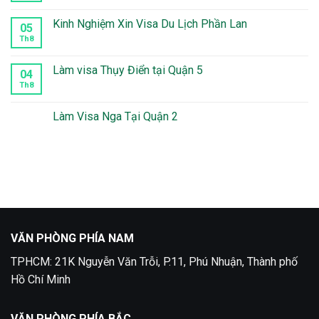
visa
có
Peru
bình
tại
luận
Kinh Nghiệm Xin Visa Du Lịch Phần Lan
05
quận
ở
10
Thời
Th8
Không
Gian
có
Xét
bình
Duyệt
luận
Làm visa Thụy Điển tại Quận 5
04
Visa
ở
Mexico
Kinh
Th8
Không
Mất
Nghiệm
có
Bao
Xin
bình
Lâu
Visa
luận
Làm Visa Nga Tại Quận 2
Du
ở
Lịch
Làm
Không
Phần
visa
có
Lan
Thụy
bình
Điển
luận
tại
ở
Quận
Làm
5
Visa
Nga
Tại
Quận
2
VĂN PHÒNG PHÍA NAM
TPHCM: 21K Nguyễn Văn Trỗi, P.11, Phú Nhuận, Thành phố
Hồ Chí Minh
VĂN PHÒNG PHÍA BẮC