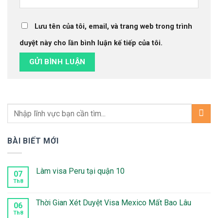
Lưu tên của tôi, email, và trang web trong trình
duyệt này cho lần bình luận kế tiếp của tôi.
BÀI BIẾT MỚI
Làm visa Peru tại quận 10
07
Th8
Không
có
bình
luận
Thời Gian Xét Duyệt Visa Mexico Mất Bao Lâu
06
ở
Làm
Th8
Không