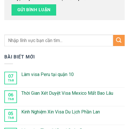
BÀI BIẾT MỚI
Làm visa Peru tại quận 10
07
Th8
Không
có
bình
luận
Thời Gian Xét Duyệt Visa Mexico Mất Bao Lâu
06
ở
Làm
Th8
Không
visa
có
Peru
bình
tại
luận
Kinh Nghiệm Xin Visa Du Lịch Phần Lan
05
quận
ở
10
Thời
Th8
Không
Gian
có
Xét
bình
Duyệt