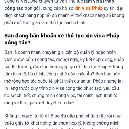
Công ty VisaOne chuyên tư vấn Thủ tục
làm visa Pháp
công tác
trọn gói , cung cấp hồ sơ
xin visa Pháp
uy tín, đại
diện khách hàng nộp hồ sơ nhanh vì thế khách hàng sẽ không
phải mất thời gian làm thủ tục hành chính.
Bạn đang băn khoăn về thủ tục xin visa Pháp
công tác?
Bạn là doanh nhân, chuyên gia, cán bộ quản lý hoặc nhân
viên được cử đi công tác, dự hội nghị, ký kết hợp đồng, khảo
sát thị trường, đào tạo hoặc gặp gỡ đối tác tại Pháp – trung
tâm kinh tế, tài chính, công nghệ của châu Âu? Bạn háo hức
mở rộng hợp tác quốc tế, phát triển dự án tại Pháp nhưng lại
lo lắng trước quy trình xin visa công tác phức tạp, yêu cầu
hồ sơ chi tiết, chứng minh công việc, tài chính, lịch trình rõ
ràng và thời gian xét duyệt kéo dài?
Không ít người tự làm hồ sơ đã gặp phải những rắc rối như
thiếu giấy tờ, khai thông tin chưa hợp lý, không chứng minh