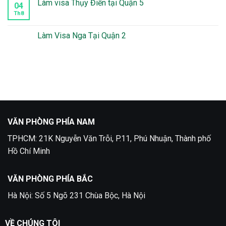
luận
Làm visa Thụy Điển tại Quận 5
04
Visa
ở
Mexico
Kinh
Th8
Không
Mất
Nghiệm
có
Bao
Xin
bình
Lâu
Visa
luận
Làm Visa Nga Tại Quận 2
Du
ở
Lịch
Làm
Không
Phần
visa
có
Lan
Thụy
bình
Điển
luận
tại
ở
Quận
Làm
5
Visa
Nga
Tại
Quận
2
VĂN PHÒNG PHÍA NAM
TPHCM: 21K Nguyễn Văn Trỗi, P.11, Phú Nhuận, Thành phố
Hồ Chí Minh
VĂN PHÒNG PHÍA BẮC
Hà Nội: Số 5 Ngõ 231 Chùa Bộc, Hà Nội
VỀ CHÚNG TÔI