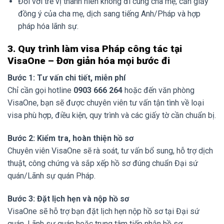
Đối với trẻ vị thành niên không đi cùng cha mẹ, cần giấy
đồng ý của cha mẹ, dịch sang tiếng Anh/Pháp và hợp
pháp hóa lãnh sự.
3. Quy trình làm visa Pháp công tác tại
VisaOne – Đơn giản hóa mọi bước đi
Bước 1: Tư vấn chi tiết, miễn phí
Chỉ cần gọi hotline
0903 666 264
hoặc đến văn phòng
VisaOne, bạn sẽ được chuyên viên tư vấn tận tình về loại
visa phù hợp, điều kiện, quy trình và các giấy tờ cần chuẩn bị.
Bước 2: Kiểm tra, hoàn thiện hồ sơ
Chuyên viên VisaOne sẽ rà soát, tư vấn bổ sung, hỗ trợ dịch
thuật, công chứng và sắp xếp hồ sơ đúng chuẩn Đại sứ
quán/Lãnh sự quán Pháp.
Bước 3: Đặt lịch hẹn và nộp hồ sơ
VisaOne sẽ hỗ trợ bạn đặt lịch hẹn nộp hồ sơ tại Đại sứ
quán, Lãnh sự quán hoặc trung tâm tiếp nhận hồ sơ