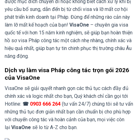
được mục đích chuyến đi hoặc không biết cách xử lý khi bị
yêu cầu bổ sung, dẫn đến bị từ chối visa và lỡ mất cơ hội
phát triển kinh doanh tại Pháp. Đừng để những rào cản này
làm lỡ mất kế hoạch của bạn!
VisaOne
– chuyên gia visa
quốc tế với hơn 15 năm kinh nghiệm, sẽ giúp bạn hoàn thiện
hồ sơ visa Pháp công tác một cách nhẹ nhàng, chính xác và
hiệu quả nhất, giúp bạn tự tin chinh phục thị trường châu Âu
năng động.
Dịch vụ làm visa Pháp công tác trọn gói 2026
của VisaOne
VisaOne sẽ giải quyết nhanh gọn các thủ tục cách đầy đủ
chính xác và logic nhất cho bạn, Quý khách chỉ cần gọi tới
Hotline:
☎
0903 666 264
(tư vấn 24/7) chúng tôi sẽ tư vấn
những thủ tục đơn giản nhất bạn cần chuẩn bị cho phù hợp
với chuyến công tác và hoàn cảnh của bạn, mọi việc còn
lại
VisaOne
sẽ lo từ A-Z cho bạn.