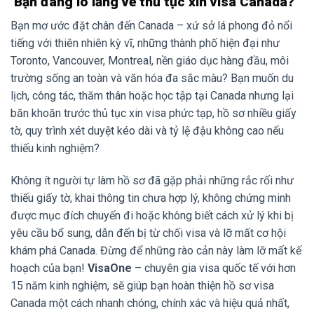
Bạn đang lo lắng về thủ tục xin visa Canada?
Bạn mơ ước đặt chân đến Canada – xứ sở lá phong đỏ nổi
tiếng với thiên nhiên kỳ vĩ, những thành phố hiện đại như
Toronto, Vancouver, Montreal, nền giáo dục hàng đầu, môi
trường sống an toàn và văn hóa đa sắc màu? Bạn muốn du
lịch, công tác, thăm thân hoặc học tập tại Canada nhưng lại
băn khoăn trước thủ tục xin visa phức tạp, hồ sơ nhiều giấy
tờ, quy trình xét duyệt kéo dài và tỷ lệ đậu không cao nếu
thiếu kinh nghiệm?
Không ít người tự làm hồ sơ đã gặp phải những rắc rối như
thiếu giấy tờ, khai thông tin chưa hợp lý, không chứng minh
được mục đích chuyến đi hoặc không biết cách xử lý khi bị
yêu cầu bổ sung, dẫn đến bị từ chối visa và lỡ mất cơ hội
khám phá Canada. Đừng để những rào cản này làm lỡ mất kế
hoạch của bạn!
VisaOne
– chuyên gia visa quốc tế với hơn
15 năm kinh nghiệm, sẽ giúp bạn hoàn thiện hồ sơ visa
Canada một cách nhanh chóng, chính xác và hiệu quả nhất,