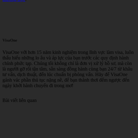
VisaOne
VisaOne với hơn 15 năm kinh nghiệm trong lĩnh vực làm visa, luôn
thấu hiểu những lo âu và áp lực của bạn trước các quy định hành
chính phức tạp. Chúng tôi không chỉ là đơn vị xử lý hồ sơ, mà còn
là người gỡ rối tận tâm, sẵn sàng đồng hành cùng bạn 24/7 từ khâu
tư vấn, dịch thuật, đến lúc chuẩn bị phỏng vấn. Hãy để VisaOne
gánh vác phần thủ tục nặng nề, để bạn thảnh thơi đếm ngược đến
ngày khởi hành chuyến đi trong mơ!
Bài viết liên quan