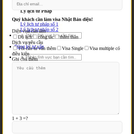
Lý lịch tư Pháp
Quý khách cần làm visa Nhật Bản diện!
Lý lịch tư pháp số 1
Lý lịch tư pháp số 2
Diện visa cần làm
Du lịch
công tác
thăm thân
Dịch vụ yêu cầu
Đăng ký tư vấn
Tôi cần tư vấn thêm
Visa Single
Visa multiple có
điều kiện
Ghi chú thêm
1 + 3 =?