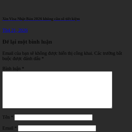
Xin Visa Nhật Bản 2026 không cần sổ tiết kiệm
Th4 21, 2026
Để lại một bình luận
Email của bạn sẽ không được hiển thị công khai.
Các trường bắt
buộc được đánh dấu
*
Bình luận
*
Tên
*
Email
*