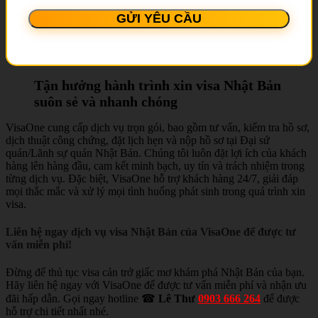
Tận hưởng hành trình xin visa Nhật Bản
suôn sẻ và nhanh chóng
VisaOne cung cấp dịch vụ trọn gói, bao gồm tư vấn, kiểm tra hồ sơ,
dịch thuật công chứng, đặt lịch hẹn và nộp hồ sơ tại Đại sứ
quán/Lãnh sự quán Nhật Bản. Chúng tôi luôn đặt lợi ích của khách
hàng lên hàng đầu, cam kết minh bạch, uy tín và trách nhiệm trong
từng dịch vụ. Đặc biệt, VisaOne hỗ trợ khách hàng 24/7, giải đáp
mọi thắc mắc và xử lý mọi tình huống phát sinh trong quá trình xin
visa.
Liên hệ ngay dịch vụ visa Nhật Bản của VisaOne để được tư
vấn miễn phí!
Đừng để thủ tục visa cản trở giấc mơ khám phá Nhật Bản của bạn.
Hãy liên hệ ngay với VisaOne để được tư vấn miễn phí và nhận ưu
đãi hấp dẫn. Gọi ngay hotline ☎
Lê Thư
0903 666 264
để được
hỗ trợ chi tiết nhất nhé.