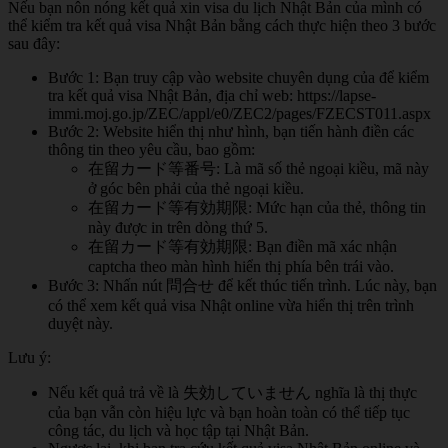
Nếu bạn nôn nóng kết quả xin visa du lịch Nhật Bản của mình có
thể kiểm tra kết quả visa Nhật Bản bằng cách thực hiện theo 3 bước
sau đây:
Bước 1: Bạn truy cập vào website chuyên dụng của để kiểm
tra kết quả visa Nhật Bản, địa chỉ web: https://lapse-
immi.moj.go.jp/ZEC/appl/e0/ZEC2/pages/FZECST011.aspx
Bước 2: Website hiển thị như hình, bạn tiến hành điền các
thông tin theo yêu cầu, bao gồm:
在留カード等番号: Là mã số thẻ ngoại kiều, mã này
ở góc bên phải của thẻ ngoại kiều.
在留カード等有効期限: Mức hạn của thẻ, thông tin
này được in trên dòng thứ 5.
在留カード等有効期限: Bạn điền mã xác nhận
captcha theo màn hình hiển thị phía bên trái vào.
Bước 3: Nhấn nút 問合せ để kết thúc tiến trình. Lúc này, bạn
có thể xem kết quả visa Nhật online vừa hiển thị trên trình
duyệt này.
Lưu ý:
Nếu kết quả trả về là 失効していません nghĩa là thị thực
của bạn vẫn còn hiệu lực và bạn hoàn toàn có thể tiếp tục
công tác, du lịch và học tập tại Nhật Bản.