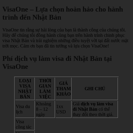
VisaOne – Lựa chọn hoàn hảo cho hành
trình đến Nhật Bản
VisaOne tin rằng sự hài lòng của bạn là thành công của chúng tôi.
Hãy để chúng tôi đồng hành cùng bạn trên hành trình chinh phục
visa Nhật Bản và trải nghiệm những điều tuyệt vời tại đất nước mặt
trời mọc. Cảm ơn bạn đã tin tưởng và lựa chọn VisaOne!
Phí dịch vụ làm visa đi Nhật Bản tại
VisaOne
LOẠI
THỜI
GIÁ
VISA
GIAN
THAM
GHI CHÚ
NHẬT
LÀM
KHẢO
BẢN
VIỆC
Khoảng
Giá
dịch vụ làm visa
Visa du
1xx
8 – 12
đi Nhật Bản
có thể
lịch
USD
ngày
thay đổi theo thời giá.
Visa
công tác