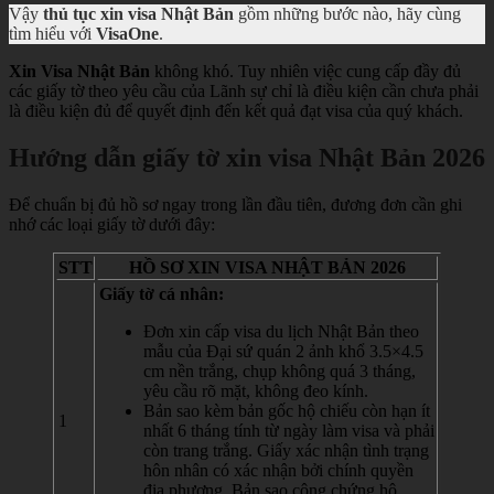
Vậy
thủ tục xin visa Nhật Bản
gồm những bước nào, hãy cùng
tìm hiểu với
VisaOne
.
Xin Visa Nhật Bản
không khó. Tuy nhiên việc cung cấp đầy đủ
các giấy tờ theo yêu cầu của Lãnh sự chỉ là điều kiện cần chưa phải
là điều kiện đủ để quyết định đến kết quả đạt visa của quý khách.
Hướng dẫn giấy tờ xin visa Nhật Bản 2026
Để chuẩn bị đủ hồ sơ ngay trong lần đầu tiên, đương đơn cần ghi
nhớ các loại giấy tờ dưới đây:
STT
HỒ SƠ XIN VISA NHẬT BẢN 2026
Giấy tờ cá nhân:
Đơn xin cấp visa du lịch Nhật Bản theo
mẫu của Đại sứ quán 2 ảnh khổ 3.5×4.5
cm nền trắng, chụp không quá 3 tháng,
yêu cầu rõ mặt, không đeo kính.
Bản sao kèm bản gốc hộ chiếu còn hạn ít
1
nhất 6 tháng tính từ ngày làm visa và phải
còn trang trắng. Giấy xác nhận tình trạng
hôn nhân có xác nhận bởi chính quyền
địa phương. Bản sao công chứng hộ