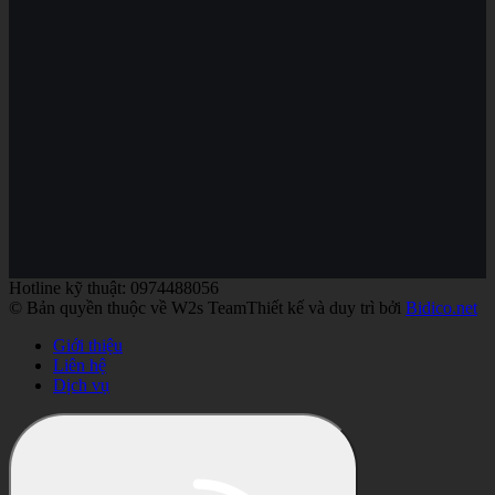
Hotline kỹ thuật: 0974488056
© Bản quyền thuộc về W2s Team
Thiết kế và duy trì bởi
Bidico.net
Giới thiệu
Liên hệ
Dịch vụ