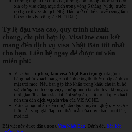
Trường hợp bị từ chối visa, đương đơn không được làm đơn
xin cấp visa cùng mục đích trong vòng 6 tháng (ví dụ: trước
đó bạn rớt visa du lịch Nhật Bản, giờ có thể chuyển sang làm
hồ sơ xin visa công tác Nhật Bản).
Tỷ lệ đậu visa cao, quy trình nhanh
chóng, chi phí hợp lý. VisaOne cam kết
mang đến dịch vụ visa Nhật Bản tốt nhất
cho bạn. Liên hệ ngay để được tư vấn
miễn phí!
VisaOne –
dịch vụ làm visa
Nhật Bản trọn gói
đã giúp
hàng nghìn khách hàng xin thành công thị thực nhập cảnh xứ
mặt trời mọc. Nếu bạn gặp khó khăn trong khâu chuẩn bị hồ
sơ, chứng minh công việc, chứng minh tài chính và không có
thời gian đi lại làm việc tại Đại sứ quán,… tốt nhất quý khách
nên tìm đến
dịch vụ xin visa
của VISAONE.
Với đội ngũ nhân viên được đào tạo chuyên nghiệp, VisaOne
luôn sẵn sàng giải đáp mọi thắc mắc của quý khách mọi lúc,
mọi nơi.
Bài viết này được đăng trong
Visa Nhật Bản
. Đánh dấu
liên kết
thường trực
.