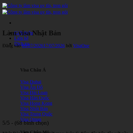
Bỏ
qua
nội
dung
Làm visa Nhật Bản
Giới thiệu
Liên hệ
Dịch vụ
Đăng vào
09/07/2026
17/07/2026
bởi
VisaOne
Visa Châu Á
Visa Dubai
Visa Ấn Độ
Visa Đài Loan
Visa Hàn Quốc
Visa Hong Kong
Visa Nhật Bản
Visa Trung Quốc
Visa Oman
5/5 - (68 bình chọn)
Visa Châu Mỹ