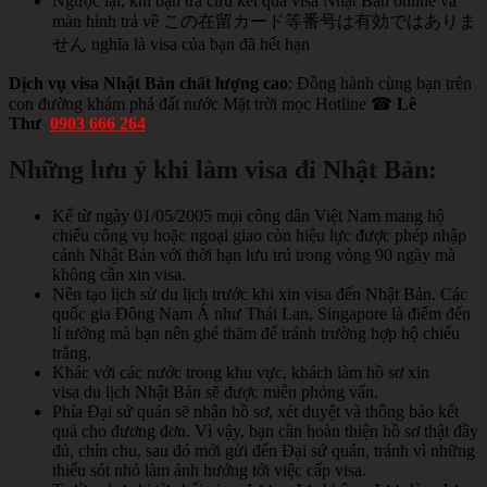
Ngược lại, khi bạn tra cứu kết quả visa Nhật Bản online và
màn hình trả về この在留カード等番号は有効ではありま
せん nghĩa là visa của bạn đã hết hạn
Dịch vụ visa Nhật Bản chất lượng cao
: Đồng hành cùng bạn trên
con đường khám phá đất nước Mặt trời mọc Hotline ☎
Lê
Thư
0903 666 264
Những lưu ý khi làm visa đi Nhật Bản:
Kể từ ngày 01/05/2005 mọi công dân Việt Nam mang hộ
chiếu công vụ hoặc ngoại giao còn hiệu lực được phép nhập
cảnh Nhật Bản với thời hạn lưu trú trong vòng 90 ngày mà
không cần xin visa.
Nên tạo lịch sử du lịch trước khi xin visa đến Nhật Bản. Các
quốc gia Đông Nam Á như Thái Lan, Singapore là điểm đến
lí tưởng mà bạn nên ghé thăm để tránh trường hợp hộ chiếu
trắng.
Khác với các nước trong khu vực, khách làm hồ sơ xin
visa du lịch Nhật Bản sẽ được miễn phỏng vấn.
Phía Đại sứ quán sẽ nhận hồ sơ, xét duyệt và thông báo kết
quả cho đương đơn. Vì vậy, bạn cần hoàn thiện hồ sơ thật đầy
đủ, chỉn chu, sau đó mới gửi đến Đại sứ quán, tránh vì những
thiếu sót nhỏ làm ảnh hưởng tới việc cấp visa.