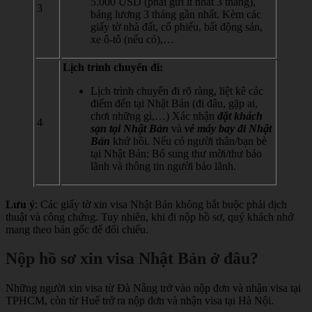
5.000 USD (phải gửi ít nhất 3 tháng),
3
bảng lương 3 tháng gần nhất. Kèm các
giấy tờ nhà đất, cổ phiếu, bất động sản,
xe ô-tô (nếu có),…
Lịch trình chuyến đi:
Lịch trình chuyến đi rõ ràng, liệt kê các
điểm đến tại Nhật Bản (đi đâu, gặp ai,
chơi những gì,…) Xác nhận
đặt khách
4
sạn tại Nhật Bản
và
vé máy bay đi Nhật
Bản
khứ hồi. Nếu có người thân/bạn bè
tại Nhật Bản: Bổ sung thư mời/thư bảo
lãnh và thông tin người bảo lãnh.
Lưu ý
: Các giấy tờ xin visa Nhật Bản không bắt buộc phải dịch
thuật và công chứng. Tuy nhiên, khi đi nộp hồ sơ, quý khách nhớ
mang theo bản gốc để đối chiếu.
Nộp hồ sơ xin visa Nhật Bản ở đâu?
Những người xin visa từ Đà Nẵng trở vào nộp đơn và nhận visa tại
TPHCM, còn từ Huế trở ra nộp đơn và nhận visa tại Hà Nội.