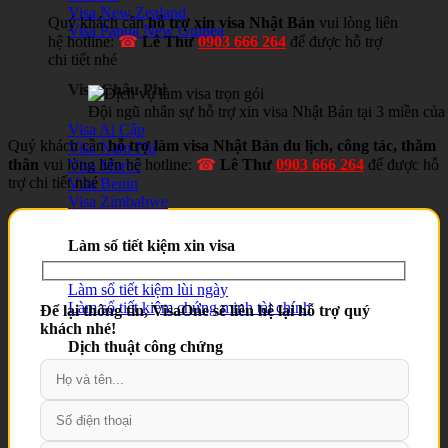
Visa New Zealand
Quý khách cần
hỗ trợ xin visa Nhật Bản
vui lòng liên
Visa Papua New Guinea
hệ hotline:
☎
Lê Thư
0903 666 264
để được hỗ trợ
chi tiết nhé
Visa Châu Phi
Đội ngũ nhân sự hỗ trợ xin visa Nhật Bản tại 3 miền củ
Visa Ai Cập
Quý khách cần
hỗ trợ làm visa Nhật Bản du lịch, công tác, thăm
Visa Nam Phi
thân
vui lòng liên hệ hotline:
☎
Lê Thư
0903 666 264
để được hỗ
Visa Maroc
trợ chi tiết nhé
Visa Benin
Visa Zimbabwe
Làm số tiết kiệm xin visa
Làm sổ tiết kiệm lùi ngày
Làm sổ tiết kiệm chứng minh tài chính
Để lại thông tin, VisaOne sẽ liên hệ lại hỗ trợ quý
khách nhé!
Dịch thuật công chứng
Dịch thuật công chứng Quận 1
Dịch thuật công chứng Quận 2
Dịch thuật công chứng Quận 3
Dịch thuật công chứng Quận 5