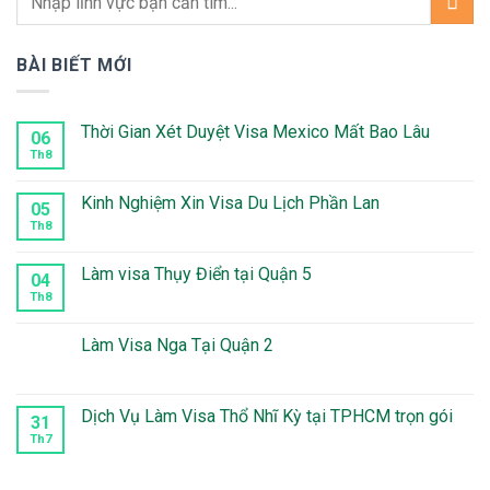
BÀI BIẾT MỚI
Thời Gian Xét Duyệt Visa Mexico Mất Bao Lâu
06
Th8
Không
có
bình
luận
Kinh Nghiệm Xin Visa Du Lịch Phần Lan
05
ở
Thời
Th8
Không
Gian
có
Xét
bình
Duyệt
luận
Làm visa Thụy Điển tại Quận 5
04
Visa
ở
Mexico
Kinh
Th8
Không
Mất
Nghiệm
có
Bao
Xin
bình
Lâu
Visa
luận
Làm Visa Nga Tại Quận 2
Du
ở
Lịch
Làm
Không
Phần
visa
có
Lan
Thụy
bình
Điển
luận
Dịch Vụ Làm Visa Thổ Nhĩ Kỳ tại TPHCM trọn gói
31
tại
ở
Quận
Làm
Th7
Không
5
Visa
có
Nga
bình
Tại
luận