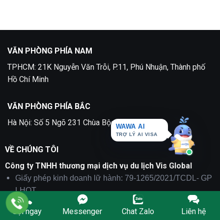
Quận
ở
2
Dịch
Vụ
Làm
Visa
Thổ
Nhĩ
Kỳ
VĂN PHÒNG PHÍA NAM
tại
TPHCM
TPHCM: 21K Nguyễn Văn Trỗi, P.11, Phú Nhuận, Thành phố
trọn
gói
Hồ Chí Minh
VĂN PHÒNG PHÍA BẮC
WAWA AI
Hà Nội: Số 5 Ngõ 231 Chùa Bộc, Hà Nội
TRỢ LÝ AI VISA
VỀ CHÚNG TÔI
Công ty TNHH thương mại dịch vụ du lịch Vis Global
Giấy phép kinh doanh lữ hành: 79-1265/2021/TCDL- GP
LHQT
Điện thoại:
091 2244 744
Gọi ngay
Messenger
Chat Zalo
Liên hệ