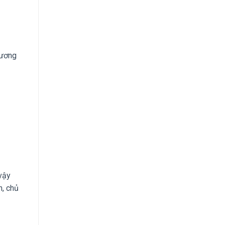
hương
vậy
h, chủ