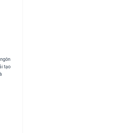
a ngôn
i tạo
à