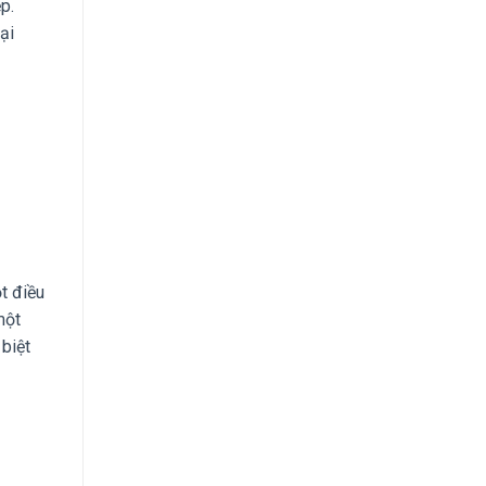
p.
ại
t điều
một
biệt