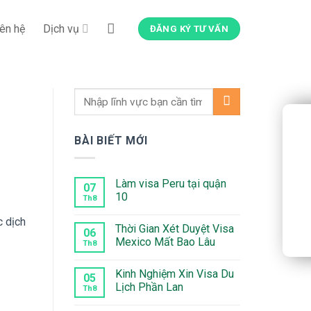
iên hệ
Dịch vụ
ĐĂNG KÝ TƯ VẤN
BÀI BIẾT MỚI
Làm visa Peru tại quận
07
10
Th8
Không
c dịch
có
Thời Gian Xét Duyệt Visa
bình
06
luận
Mexico Mất Bao Lâu
Th8
ở
Làm
Không
visa
có
Kinh Nghiệm Xin Visa Du
Peru
bình
05
tại
luận
Lịch Phần Lan
Th8
quận
ở
10
Thời
Không
Gian
có