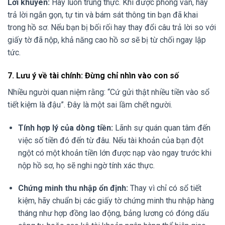
Lời khuyên:
Hãy luôn trung thực. Khi được phỏng vấn, hãy
trả lời ngắn gọn, tự tin và bám sát thông tin bạn đã khai
trong hồ sơ. Nếu bạn bị bối rối hay thay đổi câu trả lời so với
giấy tờ đã nộp, khả năng cao hồ sơ sẽ bị từ chối ngay lập
tức.
7. Lưu ý về tài chính: Đừng chỉ nhìn vào con số
Nhiều người quan niệm rằng: “Cứ gửi thật nhiều tiền vào sổ
tiết kiệm là đậu”. Đây là một sai lầm chết người.
Tính hợp lý của dòng tiền:
Lãnh sự quán quan tâm đến
việc số tiền đó đến từ đâu. Nếu tài khoản của bạn đột
ngột có một khoản tiền lớn được nạp vào ngay trước khi
nộp hồ sơ, họ sẽ nghi ngờ tính xác thực.
Chứng minh thu nhập ổn định:
Thay vì chỉ có sổ tiết
kiệm, hãy chuẩn bị các giấy tờ chứng minh thu nhập hàng
tháng như hợp đồng lao động, bảng lương có đóng dấu