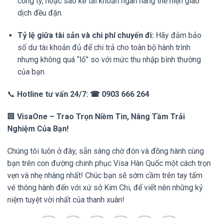
công ty, hoặc sao kê tài khoản ngân hàng thể hiện giao
dịch đều đặn.
Tỷ lệ giữa tài sản và chi phí chuyến đi:
Hãy đảm bảo
số dư tài khoản đủ để chi trả cho toàn bộ hành trình
nhưng không quá “lố” so với mức thu nhập bình thường
của bạn.
📞
Hotline tư vấn 24/7:
☎ 0903 666 264
🏢
VisaOne – Trao Trọn Niềm Tin, Nâng Tầm Trải
Nghiệm Của Bạn!
Chúng tôi luôn ở đây, sẵn sàng chờ đón và đồng hành cùng
bạn trên con đường chinh phục Visa Hàn Quốc một cách trọn
vẹn và nhẹ nhàng nhất! Chúc bạn sẽ sớm cầm trên tay tấm
vé thông hành đến với xứ sở Kim Chi, để viết nên những kỷ
niệm tuyệt vời nhất của thanh xuân!