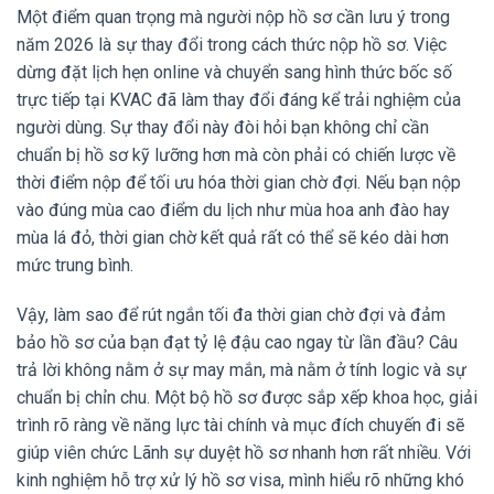
Một điểm quan trọng mà người nộp hồ sơ cần lưu ý trong
năm 2026 là sự thay đổi trong cách thức nộp hồ sơ. Việc
dừng đặt lịch hẹn online và chuyển sang hình thức bốc số
trực tiếp tại KVAC đã làm thay đổi đáng kể trải nghiệm của
người dùng. Sự thay đổi này đòi hỏi bạn không chỉ cần
chuẩn bị hồ sơ kỹ lưỡng hơn mà còn phải có chiến lược về
thời điểm nộp để tối ưu hóa thời gian chờ đợi. Nếu bạn nộp
vào đúng mùa cao điểm du lịch như mùa hoa anh đào hay
mùa lá đỏ, thời gian chờ kết quả rất có thể sẽ kéo dài hơn
mức trung bình.
Vậy, làm sao để rút ngắn tối đa thời gian chờ đợi và đảm
bảo hồ sơ của bạn đạt tỷ lệ đậu cao ngay từ lần đầu? Câu
trả lời không nằm ở sự may mắn, mà nằm ở tính logic và sự
chuẩn bị chỉn chu. Một bộ hồ sơ được sắp xếp khoa học, giải
trình rõ ràng về năng lực tài chính và mục đích chuyến đi sẽ
giúp viên chức Lãnh sự duyệt hồ sơ nhanh hơn rất nhiều. Với
kinh nghiệm hỗ trợ xử lý hồ sơ visa, mình hiểu rõ những khó