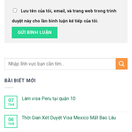
Lưu tên của tôi, email, và trang web trong trình
duyệt này cho lần bình luận kế tiếp của tôi.
BÀI BIẾT MỚI
Làm visa Peru tại quận 10
07
Th8
Không
có
bình
luận
Thời Gian Xét Duyệt Visa Mexico Mất Bao Lâu
06
ở
Làm
Th8
Không
visa
có
Peru
bình