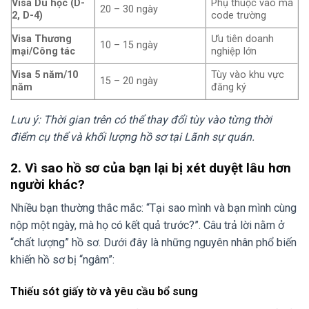
Visa Du học (D-
Phụ thuộc vào mã
20 – 30 ngày
2, D-4)
code trường
Visa Thương
Ưu tiên doanh
10 – 15 ngày
mại/Công tác
nghiệp lớn
Visa 5 năm/10
Tùy vào khu vực
15 – 20 ngày
năm
đăng ký
Lưu ý: Thời gian trên có thể thay đổi tùy vào từng thời
điểm cụ thể và khối lượng hồ sơ tại Lãnh sự quán.
2. Vì sao hồ sơ của bạn lại bị xét duyệt lâu hơn
người khác?
Nhiều bạn thường thắc mắc: “Tại sao mình và bạn mình cùng
nộp một ngày, mà họ có kết quả trước?”. Câu trả lời nằm ở
“chất lượng” hồ sơ. Dưới đây là những nguyên nhân phổ biến
khiến hồ sơ bị “ngâm”:
Thiếu sót giấy tờ và yêu cầu bổ sung