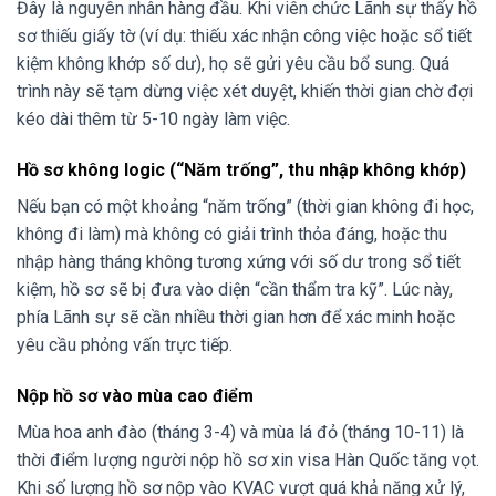
Đây là nguyên nhân hàng đầu. Khi viên chức Lãnh sự thấy hồ
sơ thiếu giấy tờ (ví dụ: thiếu xác nhận công việc hoặc sổ tiết
kiệm không khớp số dư), họ sẽ gửi yêu cầu bổ sung. Quá
trình này sẽ tạm dừng việc xét duyệt, khiến thời gian chờ đợi
kéo dài thêm từ 5-10 ngày làm việc.
Hồ sơ không logic (“Năm trống”, thu nhập không khớp)
Nếu bạn có một khoảng “năm trống” (thời gian không đi học,
không đi làm) mà không có giải trình thỏa đáng, hoặc thu
nhập hàng tháng không tương xứng với số dư trong sổ tiết
kiệm, hồ sơ sẽ bị đưa vào diện “cần thẩm tra kỹ”. Lúc này,
phía Lãnh sự sẽ cần nhiều thời gian hơn để xác minh hoặc
yêu cầu phỏng vấn trực tiếp.
Nộp hồ sơ vào mùa cao điểm
Mùa hoa anh đào (tháng 3-4) và mùa lá đỏ (tháng 10-11) là
thời điểm lượng người nộp hồ sơ xin visa Hàn Quốc tăng vọt.
Khi số lượng hồ sơ nộp vào KVAC vượt quá khả năng xử lý,