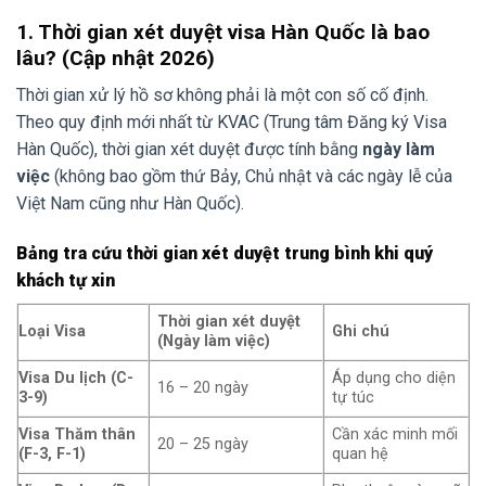
1. Thời gian xét duyệt visa Hàn Quốc là bao
lâu? (Cập nhật 2026)
Thời gian xử lý hồ sơ không phải là một con số cố định.
Theo quy định mới nhất từ KVAC (Trung tâm Đăng ký Visa
Hàn Quốc), thời gian xét duyệt được tính bằng
ngày làm
việc
(không bao gồm thứ Bảy, Chủ nhật và các ngày lễ của
Việt Nam cũng như Hàn Quốc).
Bảng tra cứu thời gian xét duyệt trung bình khi quý
khách tự xin
Thời gian xét duyệt
Loại Visa
Ghi chú
(Ngày làm việc)
Visa Du lịch (C-
Áp dụng cho diện
16 – 20 ngày
3-9)
tự túc
Visa Thăm thân
Cần xác minh mối
20 – 25 ngày
(F-3, F-1)
quan hệ