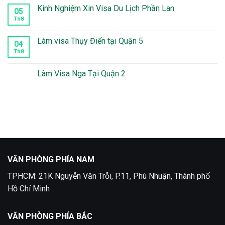
tại
luận
Kinh Nghiệm Xin Visa Du Lịch Phần Lan
05
quận
ở
10
Thời
Th8
Không
Gian
có
Xét
bình
Duyệt
luận
Làm visa Thụy Điển tại Quận 5
04
Visa
ở
Mexico
Kinh
Th8
Không
Mất
Nghiệm
có
Bao
Xin
bình
Lâu
Visa
luận
Làm Visa Nga Tại Quận 2
Du
ở
Lịch
Làm
Không
Phần
visa
có
Lan
Thụy
bình
Điển
luận
tại
ở
Quận
Làm
5
Visa
Nga
Tại
Quận
2
VĂN PHÒNG PHÍA NAM
TPHCM: 21K Nguyễn Văn Trỗi, P.11, Phú Nhuận, Thành phố
Hồ Chí Minh
VĂN PHÒNG PHÍA BẮC