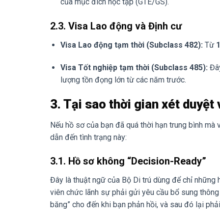
của mục đích học tập (GTE/GS).
2.3. Visa Lao động và Định cư
Visa Lao động tạm thời (Subclass 482):
Từ
1
Visa Tốt nghiệp tạm thời (Subclass 485):
Đây
lượng tồn đọng lớn từ các năm trước.
3. Tại sao thời gian xét duyệt
Nếu hồ sơ của bạn đã quá thời hạn trung bình mà 
dẫn đến tình trạng này:
3.1. Hồ sơ không “Decision-Ready”
Đây là thuật ngữ của Bộ Di trú dùng để chỉ những h
viên chức lãnh sự phải gửi yêu cầu bổ sung thông 
băng” cho đến khi bạn phản hồi, và sau đó lại phả