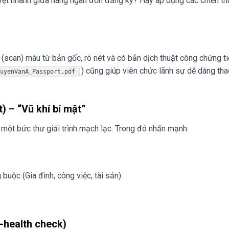
yệt nhanh giữa hàng ngàn đơn đăng ký? Hãy áp dụng các chiến th
t (scan) màu từ bản gốc, rõ nét và có bản dịch thuật công chứng t
) cũng giúp viên chức lãnh sự dễ dàng tha
guyenVanA_Passport.pdf
) – “Vũ khí bí mật”
t một bức thư giải trình mạch lạc. Trong đó nhấn mạnh:
buộc (Gia đình, công việc, tài sản).
-health check)