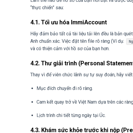
Làm thế nào để hồ sơ của bạn nổi bật và được du
“thực chiến” sau:
4.1. Tối ưu hóa ImmiAccount
Hãy đảm bảo tất cả tài liệu tải lên đều là bản qué
Anh chuẩn xác. Việc đặt tên file rõ ràng (Ví dụ:
N
và có thiện cảm với hồ sơ của bạn hơn.
4.2. Thư giải trình (Personal Statement
Thay vì để viên chức lãnh sự tự suy đoán, hãy viế
Mục đích chuyến đi rõ ràng.
Cam kết quay trở về Việt Nam dựa trên các ràng 
Lịch trình chi tiết từng ngày tại Úc.
4.3. Khám sức khỏe trước khi nộp (Pre