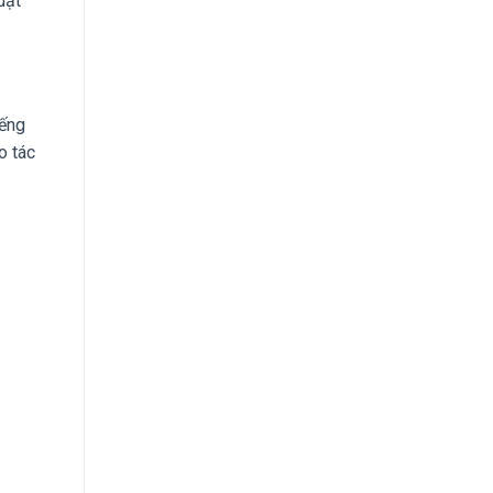
uật
iếng
o tác