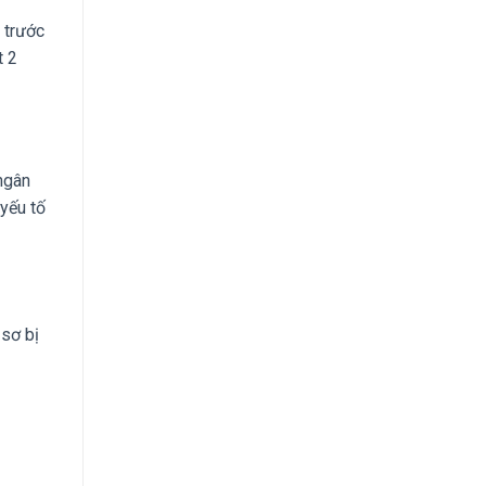
 trước
t 2
 ngân
yếu tố
 sơ bị