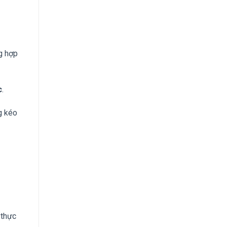
g hợp
c
.
g kéo
 thực