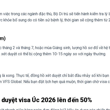
việc trong các ngành đặc thù, Bộ Di trú sẽ tiến hành kiểm tra lý l
ức khỏe bổ sung do có tiền sử bệnh lý, thời gian sẽ cộng thêm từ 
ểm)
c tháng 2 và tháng 7, hoặc mùa Giáng sinh, lượng hồ sơ đổ về hệ 
an xét duyệt có thể bị cộng thêm 10-15 ngày so với ngày thường.
 là xong. Thực tế, đồng hồ xét duyệt chỉ bắt đầu nhảy số khi bạn
tâm VFS Global. Nếu bạn đặt lịch hẹn quá muộn, thời gian chờ visa 
ét duyệt visa Úc 2026 lên đến 50%