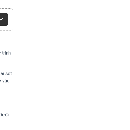
 trình
ai sót
y vào
 Dưới