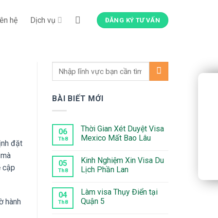
iên hệ
Dịch vụ
ĐĂNG KÝ TƯ VẤN
BÀI BIẾT MỚI
Thời Gian Xét Duyệt Visa
06
Mexico Mất Bao Lâu
Th8
ịnh đặt
Không
h mà
có
Kinh Nghiệm Xin Visa Du
bình
05
ẽ cập
luận
Lịch Phần Lan
Th8
ở
Thời
Không
Gian
có
Làm visa Thụy Điển tại
Xét
bình
04
Duyệt
luận
Quận 5
ờ hành
Th8
Visa
ở
Mexico
Kinh
Không
Mất
Nghiệm
có