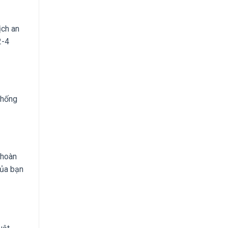
ịch an
2-4
thống
 hoàn
của bạn