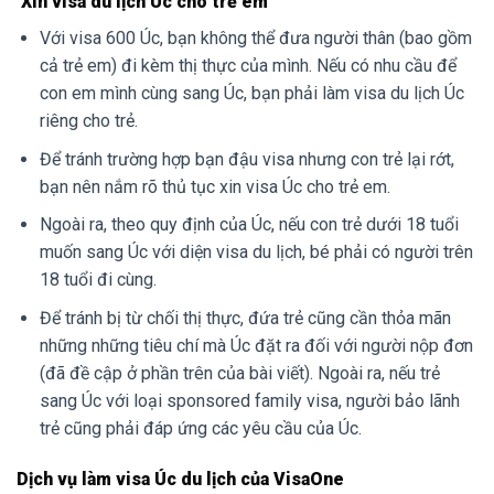
Xin visa du lịch Úc cho trẻ em
Với visa 600 Úc, bạn không thể đưa người thân (bao gồm
cả trẻ em) đi kèm thị thực của mình. Nếu có nhu cầu để
con em mình cùng sang Úc, bạn phải làm visa du lịch Úc
riêng cho trẻ.
Để tránh trường hợp bạn đậu visa nhưng con trẻ lại rớt,
bạn nên nắm rõ thủ tục xin visa Úc cho trẻ em.
Ngoài ra, theo quy định của Úc, nếu con trẻ dưới 18 tuổi
muốn sang Úc với diện visa du lịch, bé phải có người trên
18 tuổi đi cùng.
Để tránh bị từ chối thị thực, đứa trẻ cũng cần thỏa mãn
những những tiêu chí mà Úc đặt ra đối với người nộp đơn
(đã đề cập ở phần trên của bài viết). Ngoài ra, nếu trẻ
sang Úc với loại sponsored family visa, người bảo lãnh
trẻ cũng phải đáp ứng các yêu cầu của Úc.
Dịch vụ làm visa Úc du lịch của VisaOne