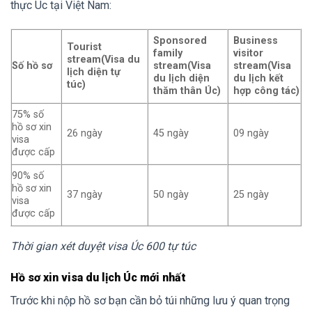
thực Úc tại Việt Nam:
Sponsored
Business
Tourist
family
visitor
stream(Visa du
Số hồ sơ
stream(Visa
stream(Visa
lịch diện tự
du lịch diện
du lịch kết
túc)
thăm thân Úc)
hợp công tác)
75% số
hồ sơ xin
26 ngày
45 ngày
09 ngày
visa
được cấp
90% số
hồ sơ xin
37 ngày
50 ngày
25 ngày
visa
được cấp
Thời gian xét duyệt visa Úc 600 tự túc
Hồ sơ xin visa du lịch Úc mới nhất
Trước khi nộp hồ sơ bạn cần bỏ túi những lưu ý quan trọng