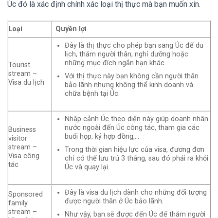
Úc đó là xác định chính xác loại thị thực mà bạn muốn xin.
Loại
Quyền lợi
Đây là thị thực cho phép bạn sang Úc để du
lịch, thăm người thân, nghỉ dưỡng hoặc
những mục đích ngắn hạn khác.
Tourist
stream –
Với thị thực này bạn không cần người thân
Visa du lịch
bảo lãnh nhưng không thể kinh doanh và
chữa bệnh tại Úc.
Nhập cảnh Úc theo diện này giúp doanh nhân
nước ngoài đến Úc công tác, tham gia các
Business
buổi họp, ký hợp đồng,…
visitor
stream –
Trong thời gian hiệu lực của visa, đương đơn
Visa công
chỉ có thể lưu trú 3 tháng, sau đó phải ra khỏi
tác
Úc và quay lại.
Đây là visa du lịch dành cho những đối tượng
Sponsored
được người thân ở Úc bảo lãnh.
family
stream –
Như vậy, bạn sẽ được đến Úc để thăm người