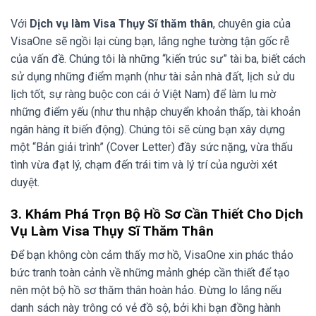
Với
Dịch vụ làm Visa Thụy Sĩ thăm thân
, chuyên gia của
VisaOne sẽ ngồi lại cùng bạn, lắng nghe tường tận gốc rễ
của vấn đề. Chúng tôi là những “kiến trúc sư” tài ba, biết cách
sử dụng những điểm mạnh (như tài sản nhà đất, lịch sử du
lịch tốt, sự ràng buộc con cái ở Việt Nam) để làm lu mờ
những điểm yếu (như thu nhập chuyển khoản thấp, tài khoản
ngân hàng ít biến động). Chúng tôi sẽ cùng bạn xây dựng
một “Bản giải trình” (Cover Letter) đầy sức nặng, vừa thấu
tình vừa đạt lý, chạm đến trái tim và lý trí của người xét
duyệt.
3. Khám Phá Trọn Bộ Hồ Sơ Cần Thiết Cho Dịch
Vụ Làm Visa Thụy Sĩ Thăm Thân
Để bạn không còn cảm thấy mơ hồ, VisaOne xin phác thảo
bức tranh toàn cảnh về những mảnh ghép cần thiết để tạo
nên một bộ hồ sơ thăm thân hoàn hảo. Đừng lo lắng nếu
danh sách này trông có vẻ đồ sộ, bởi khi bạn đồng hành