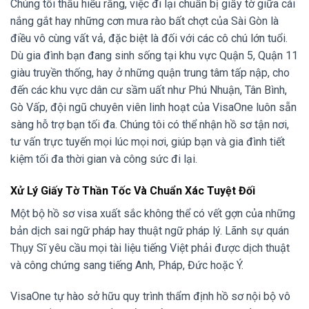
Chúng tôi thấu hiểu rằng, việc đi lại chuẩn bị giấy tờ giữa cái
nắng gắt hay những cơn mưa rào bất chợt của Sài Gòn là
điều vô cùng vất vả, đặc biệt là đối với các cô chú lớn tuổi.
Dù gia đình bạn đang sinh sống tại khu vực Quận 5, Quận 11
giàu truyền thống, hay ở những quận trung tâm tấp nập, cho
đến các khu vực dân cư sầm uất như Phú Nhuận, Tân Bình,
Gò Vấp, đội ngũ chuyên viên linh hoạt của VisaOne luôn sẵn
sàng hỗ trợ bạn tối đa. Chúng tôi có thể nhận hồ sơ tận nơi,
tư vấn trực tuyến mọi lúc mọi nơi, giúp bạn và gia đình tiết
kiệm tối đa thời gian và công sức đi lại.
Xử Lý Giấy Tờ Thần Tốc Và Chuẩn Xác Tuyệt Đối
Một bộ hồ sơ visa xuất sắc không thể có vết gợn của những
bản dịch sai ngữ pháp hay thuật ngữ pháp lý. Lãnh sự quán
Thụy Sĩ yêu cầu mọi tài liệu tiếng Việt phải được dịch thuật
và công chứng sang tiếng Anh, Pháp, Đức hoặc Ý.
VisaOne tự hào sở hữu quy trình thẩm định hồ sơ nội bộ vô