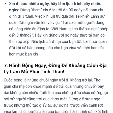
Xin đi bao nhiêu ngày, hãy làm lịch trình bấy nhiêu
ngày:
Đừng “tham” xin ở lại tối đa 90 ngày nếu bạn chỉ
định đi 3 tuần. Việc xin lưu trú quá dài sẽ khiến Lãnh sự
quán đặt nghi vấn lớn về việc: “Tại sao một người đang
có công việc ổn định tại Việt Nam lại có thể xin nghỉ phép
đến 3 tháng?”. Hãy xin đúng với số ngày thực tế bạn có
thể sắp xếp. Nếu lịch sử đi lại của bạn tốt, Lãnh sự quán
đôi khi sẽ hào phóng cấp cho bạn visa với thời hạn dài
hơn mức bạn xin.
7. Hành Động Ngay, Đừng Để Khoảng Cách Địa
Lý Làm Mờ Phai Tình Thân!
Cuộc sống là những chuỗi ngày trôi đi không trở lại. Thời
gian cha mẹ còn khỏe mạnh để trải qua những chuyến bay
dài không còn nhiều. Tuổi thơ của những đứa cháu nội/ngoại
nơi xứ người cũng trôi qua chớp mắt. Đừng để sự e ngại
trước những thủ tục giấy tờ, sự sợ hãi trước viễn cảnh rớt
visa làm chùn bước chân của bạn trên hành trình gắn kết tình