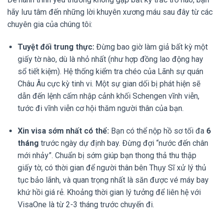
hãy lưu tâm đến những lời khuyên xương máu sau đây từ các
chuyên gia của chúng tôi:
Tuyệt đối trung thực:
Đừng bao giờ làm giả bất kỳ một
giấy tờ nào, dù là nhỏ nhất (như hợp đồng lao động hay
sổ tiết kiệm). Hệ thống kiểm tra chéo của Lãnh sự quán
Châu Âu cực kỳ tinh vi. Một sự gian dối bị phát hiện sẽ
dẫn đến lệnh cấm nhập cảnh khối Schengen vĩnh viễn,
tước đi vĩnh viễn cơ hội thăm người thân của bạn.
Xin visa sớm nhất có thể:
Bạn có thể nộp hồ sơ tối đa
6
tháng
trước ngày dự định bay. Đừng đợi “nước đến chân
mới nhảy”. Chuẩn bị sớm giúp bạn thong thả thu thập
giấy tờ, có thời gian để người thân bên Thụy Sĩ xử lý thủ
tục bảo lãnh, và quan trọng nhất là săn được vé máy bay
khứ hồi giá rẻ. Khoảng thời gian lý tưởng để liên hệ với
VisaOne là từ 2-3 tháng trước chuyến đi.