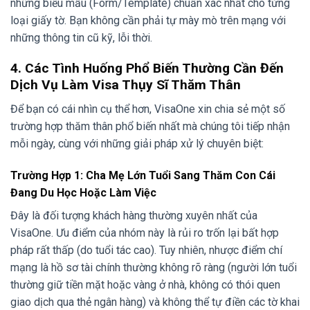
những biểu mẫu (Form/Template) chuẩn xác nhất cho từng
loại giấy tờ. Bạn không cần phải tự mày mò trên mạng với
những thông tin cũ kỹ, lỗi thời.
4. Các Tình Huống Phổ Biến Thường Cần Đến
Dịch Vụ Làm Visa Thụy Sĩ Thăm Thân
Để bạn có cái nhìn cụ thể hơn, VisaOne xin chia sẻ một số
trường hợp thăm thân phổ biến nhất mà chúng tôi tiếp nhận
mỗi ngày, cùng với những giải pháp xử lý chuyên biệt:
Trường Hợp 1: Cha Mẹ Lớn Tuổi Sang Thăm Con Cái
Đang Du Học Hoặc Làm Việc
Đây là đối tượng khách hàng thường xuyên nhất của
VisaOne. Ưu điểm của nhóm này là rủi ro trốn lại bất hợp
pháp rất thấp (do tuổi tác cao). Tuy nhiên, nhược điểm chí
mạng là hồ sơ tài chính thường không rõ ràng (người lớn tuổi
thường giữ tiền mặt hoặc vàng ở nhà, không có thói quen
giao dịch qua thẻ ngân hàng) và không thể tự điền các tờ khai