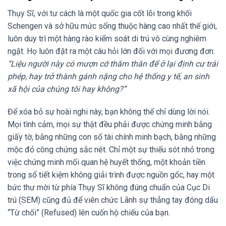
Thụy Sĩ, với tư cách là một quốc gia cốt lõi trong khối
Schengen và sở hữu mức sống thuộc hàng cao nhất thế giới,
luôn duy trì một hàng rào kiểm soát di trú vô cùng nghiêm
ngặt. Họ luôn đặt ra một câu hỏi lớn đối với mọi đương đơn:
“Liệu người này có mượn cớ thăm thân để ở lại định cư trái
phép, hay trở thành gánh nặng cho hệ thống y tế, an sinh
xã hội của chúng tôi hay không?”
Để xóa bỏ sự hoài nghi này, bạn không thể chỉ dùng lời nói.
Mọi tình cảm, mọi sự thật đều phải được chứng minh bằng
giấy tờ, bằng những con số tài chính minh bạch, bằng những
mộc đỏ công chứng sắc nét. Chỉ một sự thiếu sót nhỏ trong
việc chứng minh mối quan hệ huyết thống, một khoản tiền
trong sổ tiết kiệm không giải trình được nguồn gốc, hay một
bức thư mời từ phía Thụy Sĩ không đúng chuẩn của Cục Di
trú (SEM) cũng đủ để viên chức Lãnh sự thẳng tay đóng dấu
“Từ chối” (Refused) lên cuốn hộ chiếu của bạn.