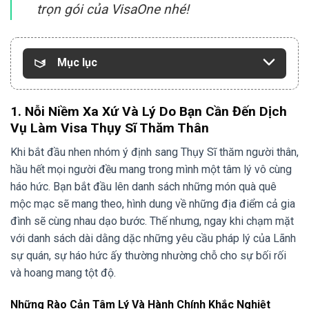
trọn gói của VisaOne nhé!
Mục lục
1. Nỗi Niềm Xa Xứ Và Lý Do Bạn Cần Đến Dịch
Vụ Làm Visa Thụy Sĩ Thăm Thân
Khi bắt đầu nhen nhóm ý định sang Thụy Sĩ thăm người thân,
hầu hết mọi người đều mang trong mình một tâm lý vô cùng
háo hức. Bạn bắt đầu lên danh sách những món quà quê
mộc mạc sẽ mang theo, hình dung về những địa điểm cả gia
đình sẽ cùng nhau dạo bước. Thế nhưng, ngay khi chạm mặt
với danh sách dài dằng dặc những yêu cầu pháp lý của Lãnh
sự quán, sự háo hức ấy thường nhường chỗ cho sự bối rối
và hoang mang tột độ.
Những Rào Cản Tâm Lý Và Hành Chính Khắc Nghiệt