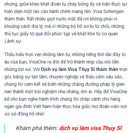
nhưng, giữa khao khát đoàn tụ cháy bỏng ấy và hiện thực lại
hiện diện một rào cản hành chính mang tên: Visa Schengen
thăm thân. Rất nhiều giọt nước mắt đã rơi không phải vì
khoảng cách địa lý, mà vì những bộ hồ sơ bị từ chối, những
thủ tục giấy tờ quá đỗi phức tạp và khắt khe từ cơ quan
Lãnh sự.
Thấu hiểu trọn vẹn những tâm tư, những tiếng thở dài đầy lo
âu của bạn, VisaOne ra đời để trở thành nhịp cầu nối liền
những bờ vui. Với
Dịch vụ làm Visa Thụy Sĩ thăm thân
trọn
gói, bằng sự tận tâm, chuyên nghiệp và thấu cảm sâu sắc,
chúng tôi cam kết sẽ biến những chặng đường pháp lý gian
nan thành một trải nghiệm nhẹ nhàng, êm ái. Hãy để VisaOne
kể cho bạn nghe hành trình chúng tôi chắp cánh cho hàng
ngàn gia đình Việt Nam hiện thực hóa giấc mơ đoàn viên nơi
xứ sở đồng hồ nhé!
Khám phá thêm:
dịch vụ làm visa Thụy Sĩ