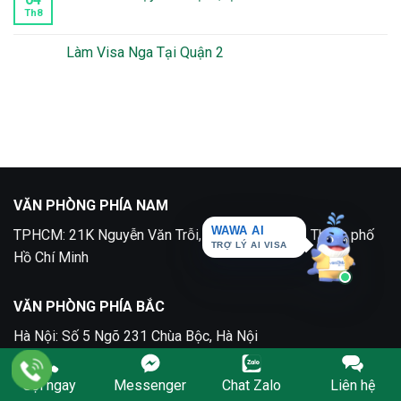
Visa
ở
Mexico
Kinh
Th8
Không
Mất
Nghiệm
có
Bao
Xin
bình
Lâu
Visa
luận
Làm Visa Nga Tại Quận 2
Du
ở
Lịch
Làm
Không
Phần
visa
có
Lan
Thụy
bình
Điển
luận
tại
ở
Quận
Làm
5
Visa
Nga
Tại
Quận
2
VĂN PHÒNG PHÍA NAM
WAWA AI
TRỢ LÝ AI VISA
TPHCM: 21K Nguyễn Văn Trỗi, P.11, Phú Nhuận, Thành phố
Hồ Chí Minh
VĂN PHÒNG PHÍA BẮC
Hà Nội: Số 5 Ngõ 231 Chùa Bộc, Hà Nội
Gọi ngay
Messenger
Chat Zalo
Liên hệ
VỀ CHÚNG TÔI