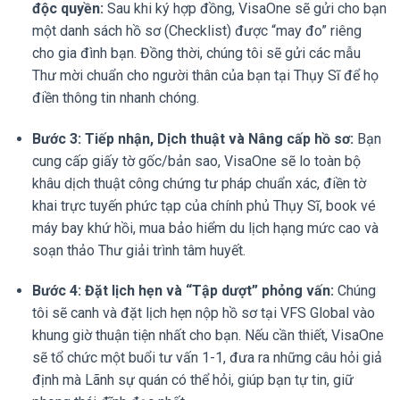
độc quyền:
Sau khi ký hợp đồng, VisaOne sẽ gửi cho bạn
một danh sách hồ sơ (Checklist) được “may đo” riêng
cho gia đình bạn. Đồng thời, chúng tôi sẽ gửi các mẫu
Thư mời chuẩn cho người thân của bạn tại Thụy Sĩ để họ
điền thông tin nhanh chóng.
Bước 3: Tiếp nhận, Dịch thuật và Nâng cấp hồ sơ:
Bạn
cung cấp giấy tờ gốc/bản sao, VisaOne sẽ lo toàn bộ
khâu dịch thuật công chứng tư pháp chuẩn xác, điền tờ
khai trực tuyến phức tạp của chính phủ Thụy Sĩ, book vé
máy bay khứ hồi, mua bảo hiểm du lịch hạng mức cao và
soạn thảo Thư giải trình tâm huyết.
Bước 4: Đặt lịch hẹn và “Tập dượt” phỏng vấn:
Chúng
tôi sẽ canh và đặt lịch hẹn nộp hồ sơ tại VFS Global vào
khung giờ thuận tiện nhất cho bạn. Nếu cần thiết, VisaOne
sẽ tổ chức một buổi tư vấn 1-1, đưa ra những câu hỏi giả
định mà Lãnh sự quán có thể hỏi, giúp bạn tự tin, giữ