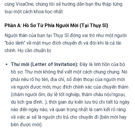
cùng VisaOne, chúng tôi sẽ hướng dẫn bạn thu thập từng
loại một cách khoa học nhất.
Phần A: Hồ Sơ Từ Phía Người Mời (Tại Thụy Sĩ)
Người thân của bạn tại Thụy Sĩ đóng vai trò như một người
“bảo lãnh” về mặt mục đích chuyến đi và đôi khi là cả tài
chính. Họ cần chuẩn bị:
Thư mời (Letter of Invitation):
Đây là linh hồn của bộ
hồ sơ. Thư mời không thể viết một cách chung chung. Nó
phải nêu rõ họ tên, địa chỉ, số điện thoại của người mời
và người được mời; mục đích chính xác của chuyến thăm
(chăm người ốm, dự lễ tốt nghiệp, thăm cháu nội/ngoại,
du lịch gia đình…); thời gian dự kiến lưu trú chi tiết từ ngày
nào đến ngày nào; và quan trọng nhất là cam kết rõ ràng
về việc ai sẽ là người chi trả cho chuyến đi (bên mời hay
bên được mời).