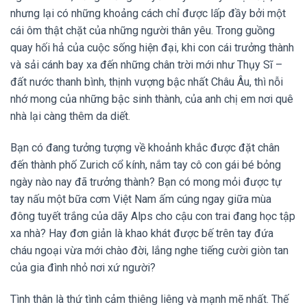
nhưng lại có những khoảng cách chỉ được lấp đầy bởi một
cái ôm thật chặt của những người thân yêu. Trong guồng
quay hối hả của cuộc sống hiện đại, khi con cái trưởng thành
và sải cánh bay xa đến những chân trời mới như Thụy Sĩ –
đất nước thanh bình, thịnh vượng bậc nhất Châu Âu, thì nỗi
nhớ mong của những bậc sinh thành, của anh chị em nơi quê
nhà lại càng thêm da diết.
Bạn có đang tưởng tượng về khoảnh khắc được đặt chân
đến thành phố Zurich cổ kính, nắm tay cô con gái bé bỏng
ngày nào nay đã trưởng thành? Bạn có mong mỏi được tự
tay nấu một bữa cơm Việt Nam ấm cúng ngay giữa mùa
đông tuyết trắng của dãy Alps cho cậu con trai đang học tập
xa nhà? Hay đơn giản là khao khát được bế trên tay đứa
cháu ngoại vừa mới chào đời, lắng nghe tiếng cười giòn tan
của gia đình nhỏ nơi xứ người?
Tình thân là thứ tình cảm thiêng liêng và mạnh mẽ nhất. Thế