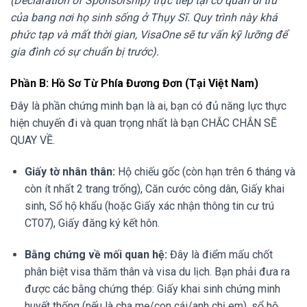
(Declaration of Sponsorship) trực tiếp tại cơ quan di trú
của bang nơi họ sinh sống ở Thụy Sĩ. Quy trình này khá
phức tạp và mất thời gian, VisaOne sẽ tư vấn kỹ lưỡng để
gia đình có sự chuẩn bị trước).
Phần B: Hồ Sơ Từ Phía Đương Đơn (Tại Việt Nam)
Đây là phần chứng minh bạn là ai, bạn có đủ năng lực thực
hiện chuyến đi và quan trọng nhất là bạn CHẮC CHẮN SẼ
QUAY VỀ.
Giấy tờ nhân thân:
Hộ chiếu gốc (còn hạn trên 6 tháng và
còn ít nhất 2 trang trống), Căn cước công dân, Giấy khai
sinh, Sổ hộ khẩu (hoặc Giấy xác nhận thông tin cư trú
CT07), Giấy đăng ký kết hôn.
Bằng chứng về mối quan hệ:
Đây là điểm mấu chốt
phân biệt visa thăm thân và visa du lịch. Bạn phải đưa ra
được các bằng chứng thép: Giấy khai sinh chứng minh
huyết thống (nếu là cha mẹ/con cái/anh chị em), sổ hộ