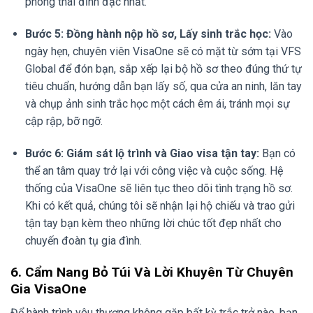
phong thái đĩnh đạc nhất.
Bước 5: Đồng hành nộp hồ sơ, Lấy sinh trắc học:
Vào
ngày hẹn, chuyên viên VisaOne sẽ có mặt từ sớm tại VFS
Global để đón bạn, sắp xếp lại bộ hồ sơ theo đúng thứ tự
tiêu chuẩn, hướng dẫn bạn lấy số, qua cửa an ninh, lăn tay
và chụp ảnh sinh trắc học một cách êm ái, tránh mọi sự
cập rập, bỡ ngỡ.
Bước 6: Giám sát lộ trình và Giao visa tận tay:
Bạn có
thể an tâm quay trở lại với công việc và cuộc sống. Hệ
thống của VisaOne sẽ liên tục theo dõi tình trạng hồ sơ.
Khi có kết quả, chúng tôi sẽ nhận lại hộ chiếu và trao gửi
tận tay bạn kèm theo những lời chúc tốt đẹp nhất cho
chuyến đoàn tụ gia đình.
6. Cẩm Nang Bỏ Túi Và Lời Khuyên Từ Chuyên
Gia VisaOne
Để hành trình yêu thương không gặp bất kỳ trắc trở nào, bạn