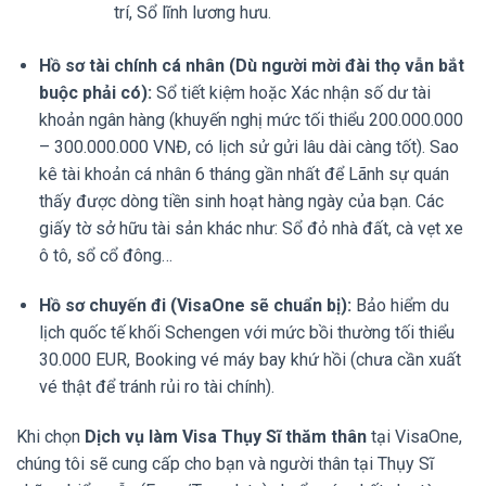
trí, Sổ lĩnh lương hưu.
Hồ sơ tài chính cá nhân (Dù người mời đài thọ vẫn bắt
buộc phải có):
Sổ tiết kiệm hoặc Xác nhận số dư tài
khoản ngân hàng (khuyến nghị mức tối thiểu 200.000.000
– 300.000.000 VNĐ, có lịch sử gửi lâu dài càng tốt). Sao
kê tài khoản cá nhân 6 tháng gần nhất để Lãnh sự quán
thấy được dòng tiền sinh hoạt hàng ngày của bạn. Các
giấy tờ sở hữu tài sản khác như: Sổ đỏ nhà đất, cà vẹt xe
ô tô, sổ cổ đông…
Hồ sơ chuyến đi (VisaOne sẽ chuẩn bị):
Bảo hiểm du
lịch quốc tế khối Schengen với mức bồi thường tối thiểu
30.000 EUR, Booking vé máy bay khứ hồi (chưa cần xuất
vé thật để tránh rủi ro tài chính).
Khi chọn
Dịch vụ làm Visa Thụy Sĩ thăm thân
tại VisaOne,
chúng tôi sẽ cung cấp cho bạn và người thân tại Thụy Sĩ