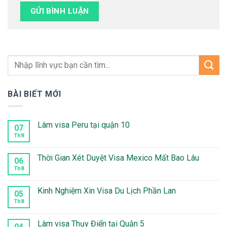
BÀI BIẾT MỚI
Làm visa Peru tại quận 10
07
Th8
Không
có
bình
luận
Thời Gian Xét Duyệt Visa Mexico Mất Bao Lâu
06
ở
Làm
Th8
Không
visa
có
Peru
bình
tại
luận
Kinh Nghiệm Xin Visa Du Lịch Phần Lan
05
quận
ở
10
Thời
Th8
Không
Gian
có
Xét
bình
Duyệt
luận
Làm visa Thụy Điển tại Quận 5
04