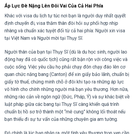
Áp Lực Đè Nặng Lên Đôi Vai Của Cả Hai Phía
Khác với visa du lịch tự túc nơi bạn là người duy nhất quyết
định chuyến đi, visa thăm thân đòi hỏi sự phối hợp nhịp
nhàng và chuẩn xác tuyệt đối từ cả hai phía: Người xin visa
tại Việt Nam và Người mời tại Thụy Sĩ.
Người thân của bạn tại Thụy Sĩ (dù là du học sinh, người lao
động hay đã có quốc tịch) cũng rất bận rộn với công việc và
cuộc sống. Việc yêu cầu họ phải chạy đôn chạy đáo lên cơ
quan chức năng bang (Canton) để xin giấy bảo lãnh, chuẩn bị
giấy tờ thuế, chứng minh chỗ ở đôi khi tạo ra những áp lực
vô hình cho chính những người mà bạn yêu thương. Hơn nữa,
những rào cản về ngôn ngữ (Đức, Pháp, Ý) và sự khác biệt về
luật pháp giữa các bang tại Thụy Sĩ càng khiến quá trình
chuẩn bị hồ sơ trở thành một “mê cung” không lối thoát nếu
bạn thiếu đi sự tư vấn của những chuyên gia am tường.
Đó chính là lúc bạn nhận ra, một tình yêu thương trọn vẹn cần