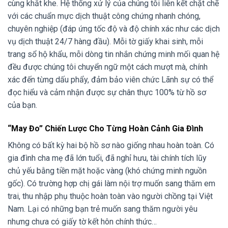
cùng khắt khe. Hệ thống xử lý của chúng tôi liên kết chặt chẽ
với các chuẩn mực dịch thuật công chứng nhanh chóng,
chuyên nghiệp (đáp ứng tốc độ và độ chính xác như các dịch
vụ dịch thuật 24/7 hàng đầu). Mỗi tờ giấy khai sinh, mỗi
trang sổ hộ khẩu, mỗi dòng tin nhắn chứng minh mối quan hệ
đều được chúng tôi chuyển ngữ một cách mượt mà, chính
xác đến từng dấu phẩy, đảm bảo viên chức Lãnh sự có thể
đọc hiểu và cảm nhận được sự chân thực 100% từ hồ sơ
của bạn.
“May Đo” Chiến Lược Cho Từng Hoàn Cảnh Gia Đình
Không có bất kỳ hai bộ hồ sơ nào giống nhau hoàn toàn. Có
gia đình cha mẹ đã lớn tuổi, đã nghỉ hưu, tài chính tích lũy
chủ yếu bằng tiền mặt hoặc vàng (khó chứng minh nguồn
gốc). Có trường hợp chị gái làm nội trợ muốn sang thăm em
trai, thu nhập phụ thuộc hoàn toàn vào người chồng tại Việt
Nam. Lại có những bạn trẻ muốn sang thăm người yêu
nhưng chưa có giấy tờ kết hôn chính thức…