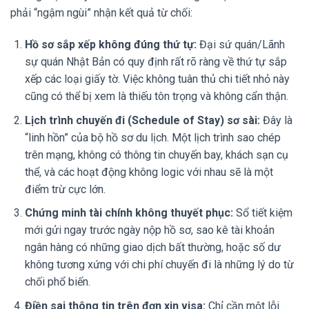
phải “ngậm ngùi” nhận kết quả từ chối:
Hồ sơ sắp xếp không đúng thứ tự:
Đại sứ quán/Lãnh
sự quán Nhật Bản có quy định rất rõ ràng về thứ tự sắp
xếp các loại giấy tờ. Việc không tuân thủ chi tiết nhỏ này
cũng có thể bị xem là thiếu tôn trọng và không cẩn thận.
Lịch trình chuyến đi (Schedule of Stay) sơ sài:
Đây là
“linh hồn” của bộ hồ sơ du lịch. Một lịch trình sao chép
trên mạng, không có thông tin chuyến bay, khách sạn cụ
thể, và các hoạt động không logic với nhau sẽ là một
điểm trừ cực lớn.
Chứng minh tài chính không thuyết phục:
Sổ tiết kiệm
mới gửi ngay trước ngày nộp hồ sơ, sao kê tài khoản
ngân hàng có những giao dịch bất thường, hoặc số dư
không tương xứng với chi phí chuyến đi là những lý do từ
chối phổ biến.
Điền sai thông tin trên đơn xin visa:
Chỉ cần một lỗi