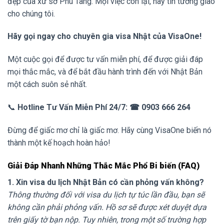
đẹp của xứ sở Phù Tang. Mọi việc còn lại, hãy tin tưởng giao
cho chúng tôi.
Hãy gọi ngay cho chuyên gia visa Nhật của VisaOne!
Một cuộc gọi để được tư vấn miễn phí, để được giải đáp
mọi thắc mắc, và để bắt đầu hành trình đến với Nhật Bản
một cách suôn sẻ nhất.
📞
Hotline Tư Vấn Miễn Phí 24/7:
☎ 0903 666 264
Đừng để giấc mơ chỉ là giấc mơ. Hãy cùng VisaOne biến nó
thành một kế hoạch hoàn hảo!
Giải Đáp Nhanh Những Thắc Mắc Phổ Bi biến (FAQ)
1. Xin visa du lịch Nhật Bản có cần phỏng vấn không?
Thông thường đối với visa du lịch tự túc lần đầu, bạn sẽ
không cần phải phỏng vấn. Hồ sơ sẽ được xét duyệt dựa
trên giấy tờ bạn nộp. Tuy nhiên, trong một số trường hợp