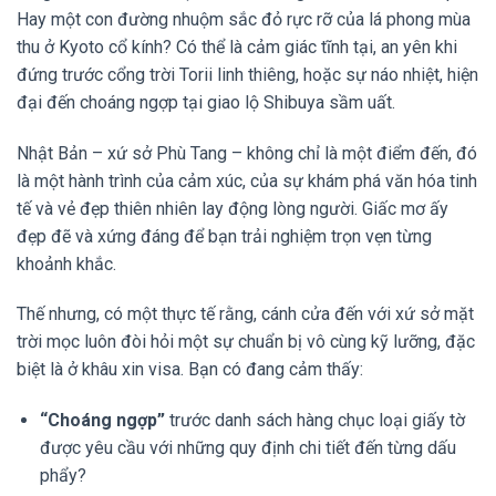
Hay một con đường nhuộm sắc đỏ rực rỡ của lá phong mùa
thu ở Kyoto cổ kính? Có thể là cảm giác tĩnh tại, an yên khi
đứng trước cổng trời Torii linh thiêng, hoặc sự náo nhiệt, hiện
đại đến choáng ngợp tại giao lộ Shibuya sầm uất.
Nhật Bản – xứ sở Phù Tang – không chỉ là một điểm đến, đó
là một hành trình của cảm xúc, của sự khám phá văn hóa tinh
tế và vẻ đẹp thiên nhiên lay động lòng người. Giấc mơ ấy
đẹp đẽ và xứng đáng để bạn trải nghiệm trọn vẹn từng
khoảnh khắc.
Thế nhưng, có một thực tế rằng, cánh cửa đến với xứ sở mặt
trời mọc luôn đòi hỏi một sự chuẩn bị vô cùng kỹ lưỡng, đặc
biệt là ở khâu xin visa. Bạn có đang cảm thấy:
“Choáng ngợp”
trước danh sách hàng chục loại giấy tờ
được yêu cầu với những quy định chi tiết đến từng dấu
phẩy?