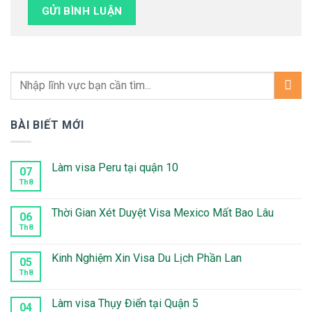
BÀI BIẾT MỚI
Làm visa Peru tại quận 10
07
Th8
Không
có
bình
luận
Thời Gian Xét Duyệt Visa Mexico Mất Bao Lâu
06
ở
Làm
Th8
Không
visa
có
Peru
bình
tại
luận
Kinh Nghiệm Xin Visa Du Lịch Phần Lan
05
quận
ở
10
Thời
Th8
Không
Gian
có
Xét
bình
Duyệt
luận
Làm visa Thụy Điển tại Quận 5
04
Visa
ở