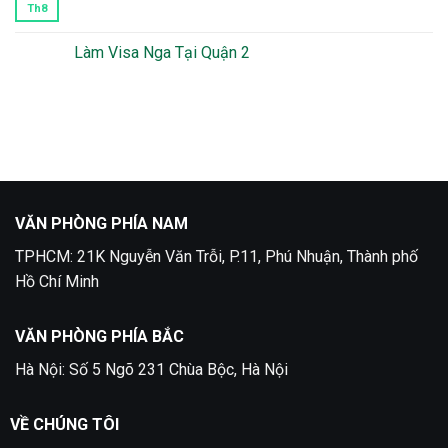
Mexico
Kinh
Th8
Không
Mất
Nghiệm
có
Bao
Xin
bình
Lâu
Visa
luận
Làm Visa Nga Tại Quận 2
Du
ở
Lịch
Làm
Không
Phần
visa
có
Lan
Thụy
bình
Điển
luận
tại
ở
Quận
Làm
5
Visa
Nga
Tại
Quận
2
VĂN PHÒNG PHÍA NAM
TPHCM: 21K Nguyễn Văn Trỗi, P.11, Phú Nhuận, Thành phố
Hồ Chí Minh
VĂN PHÒNG PHÍA BẮC
Hà Nội: Số 5 Ngõ 231 Chùa Bộc, Hà Nội
VỀ CHÚNG TÔI