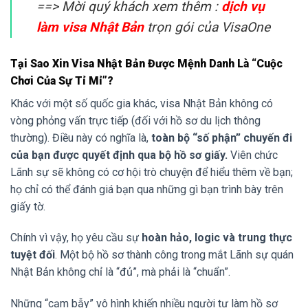
==> Mời quý khách xem thêm :
dịch vụ
làm visa Nhật Bản
trọn gói của VisaOne
Tại Sao Xin Visa Nhật Bản Được Mệnh Danh Là “Cuộc
Chơi Của Sự Tỉ Mỉ”?
Khác với một số quốc gia khác, visa Nhật Bản không có
vòng phỏng vấn trực tiếp (đối với hồ sơ du lịch thông
thường). Điều này có nghĩa là,
toàn bộ “số phận” chuyến đi
của bạn được quyết định qua bộ hồ sơ giấy.
Viên chức
Lãnh sự sẽ không có cơ hội trò chuyện để hiểu thêm về bạn;
họ chỉ có thể đánh giá bạn qua những gì bạn trình bày trên
giấy tờ.
Chính vì vậy, họ yêu cầu sự
hoàn hảo, logic và trung thực
tuyệt đối
. Một bộ hồ sơ thành công trong mắt Lãnh sự quán
Nhật Bản không chỉ là “đủ”, mà phải là “chuẩn”.
Những “cạm bẫy” vô hình khiến nhiều người tự làm hồ sơ