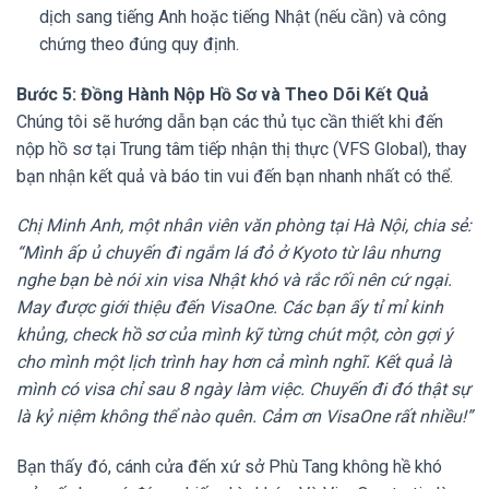
dịch sang tiếng Anh hoặc tiếng Nhật (nếu cần) và công
chứng theo đúng quy định.
Bước 5: Đồng Hành Nộp Hồ Sơ và Theo Dõi Kết Quả
Chúng tôi sẽ hướng dẫn bạn các thủ tục cần thiết khi đến
nộp hồ sơ tại Trung tâm tiếp nhận thị thực (VFS Global), thay
bạn nhận kết quả và báo tin vui đến bạn nhanh nhất có thể.
Chị Minh Anh, một nhân viên văn phòng tại Hà Nội, chia sẻ:
“Mình ấp ủ chuyến đi ngắm lá đỏ ở Kyoto từ lâu nhưng
nghe bạn bè nói xin visa Nhật khó và rắc rối nên cứ ngại.
May được giới thiệu đến VisaOne. Các bạn ấy tỉ mỉ kinh
khủng, check hồ sơ của mình kỹ từng chút một, còn gợi ý
cho mình một lịch trình hay hơn cả mình nghĩ. Kết quả là
mình có visa chỉ sau 8 ngày làm việc. Chuyến đi đó thật sự
là kỷ niệm không thể nào quên. Cảm ơn VisaOne rất nhiều!”
Bạn thấy đó, cánh cửa đến xứ sở Phù Tang không hề khó