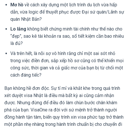
Mơ hồ
về cách xây dựng một lịch trình du lịch vừa hấp
dẫn, vừa logic để thuyết phục được Đại sứ quán/Lãnh sự
quán Nhật Bản?
Lo lắng
không biết chứng minh tài chính như thế nào cho
“đẹp”, sao kê tài khoản ra sao, sổ tiết kiệm cần bao nhiêu
là đủ?
Và trên hết, là nỗi sợ vô hình rằng chỉ một sai sót nhỏ
trong việc điền đơn, sắp xếp hồ sơ cũng có thể khiến mọi
công sức, thời gian và cả giấc mơ của bạn bị từ chối một
cách đáng tiếc?
Bạn không hề đơn độc. Sự tỉ mỉ và khắt khe trong quá trình
xét duyệt visa Nhật là điều mà bất kỳ ai cũng cảm nhận
được. Nhưng đừng để điều đó làm chùn bước chân khám
phá của bạn. VisaOne ra đời với sứ mệnh trở thành người
đồng hành tận tâm, biến quy trình xin visa phức tạp trở thành
một phần nhẹ nhàng trong hành trình chuẩn bị cho chuyến đi