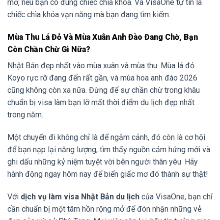
mở, nếu bạn có đúng chiếc chìa khóa. Và VisaOne tự tin là
chiếc chìa khóa vạn năng mà bạn đang tìm kiếm.
Mùa Thu Lá Đỏ Và Mùa Xuân Anh Đào Đang Chờ, Bạn
Còn Chần Chừ Gì Nữa?
Nhật Bản đẹp nhất vào mùa xuân và mùa thu. Mùa lá đỏ
Koyo rực rỡ đang đến rất gần, và mùa hoa anh đào 2026
cũng không còn xa nữa. Đừng để sự chần chừ trong khâu
chuẩn bị visa làm bạn lỡ mất thời điểm du lịch đẹp nhất
trong năm.
Một chuyến đi không chỉ là để ngắm cảnh, đó còn là cơ hội
để bạn nạp lại năng lượng, tìm thấy nguồn cảm hứng mới và
ghi dấu những kỷ niệm tuyệt vời bên người thân yêu. Hãy
hành động ngay hôm nay để biến giấc mơ đó thành sự thật!
Với
dịch vụ làm visa Nhật Bản du lịch
của VisaOne, bạn chỉ
cần chuẩn bị một tâm hồn rộng mở để đón nhận những vẻ