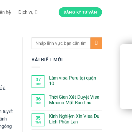
iên hệ
Dịch vụ
ĐĂNG KÝ TƯ VẤN
BÀI BIẾT MỚI
Làm visa Peru tại quận
07
10
Th8
ủa
Không
có
Thời Gian Xét Duyệt Visa
bình
06
luận
Mexico Mất Bao Lâu
Th8
ở
Làm
Không
 tuyết
visa
có
Kinh Nghiệm Xin Visa Du
Peru
bình
05
tinh
tại
luận
Lịch Phần Lan
Th8
quận
ở
 ngóng
10
Thời
Không
Gian
có