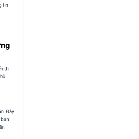
 tin
ững
n đi.
phù
ản. Đây
p bạn
 ấn