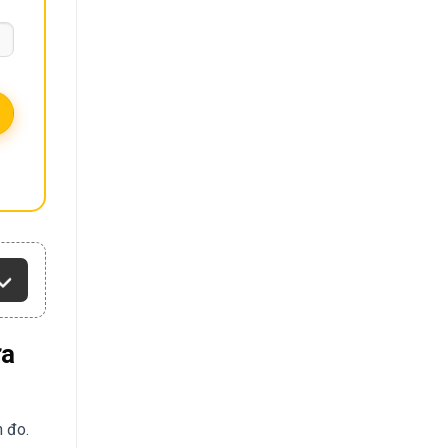
ựa
n đo.