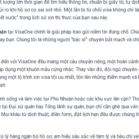
lượng lớn thời gian để tìm hiểu thông tin, chuẩn bị giấy tờ, tự dịc
i ro khi hồ sơ có sai sót nhỏ. Một lần bị từ chối visa không chỉ l
ết xước” trong lịch sử xin thị thực của bạn sau này.
uận
tại VisaOne chính là giải pháp trao gửi niềm tin đúng chỗ. Chú
ay bạn. Chúng tôi là những người “bác sĩ” chuyên bắt mạch và chữ
đến với VisaOne đều mang một câu chuyện riêng, một hoàn cảnh 
 áp dụng một khuôn mẫu cứng nhắc. Thay vào đó, đội ngũ chuyên 
dựng một lộ trình xin visa tối ưu nhất, tôn lên những điểm mạnh và
ạn.
h sống và làm việc tại Phú Nhuận hoặc các khu vực lân cận? Tha
i tại Đại sứ quán hay Tổng lãnh sự quán, bạn chỉ cần ghé qua vă
. Mọi khâu từ dịch thuật, điền form, đặt lịch hẹn đều được chúng tô
ử lý hàng ngàn bộ hồ sơ, am hiểu sâu sắc về tâm lý và tiêu chí xé