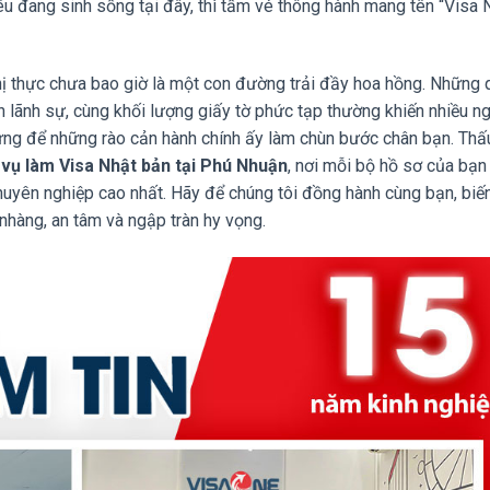
êu đang sinh sống tại đây, thì tấm vé thông hành mang tên “Visa 
 thị thực chưa bao giờ là một con đường trải đầy hoa hồng. Những 
ch lãnh sự, cùng khối lượng giấy tờ phức tạp thường khiến nhiều n
Đừng để những rào cản hành chính ấy làm chùn bước chân bạn. Thấ
 vụ làm Visa Nhật bản tại Phú Nhuận
, nơi mỗi bộ hồ sơ của bạn
huyên nghiệp cao nhất. Hãy để chúng tôi đồng hành cùng bạn, biế
nhàng, an tâm và ngập tràn hy vọng.