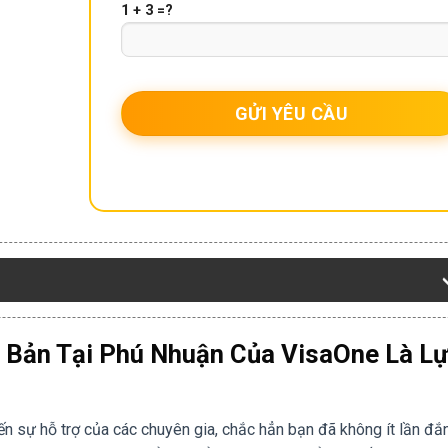
1 + 3 =?
t Bản Tại Phú Nhuận Của VisaOne Là L
n sự hỗ trợ của các chuyên gia, chắc hẳn bạn đã không ít lần đắ