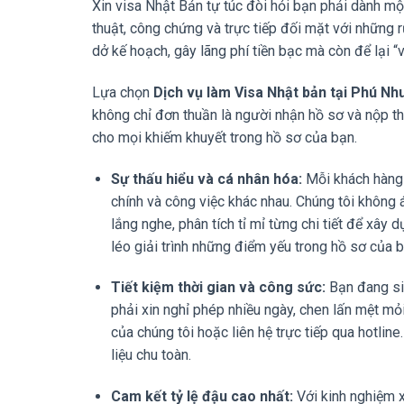
Xin visa Nhật Bản tự túc đòi hỏi bạn phải dành một 
thuật, công chứng và trực tiếp đối mặt với những rủ
dở kế hoạch, gây lãng phí tiền bạc mà còn để lại “v
Lựa chọn
Dịch vụ làm Visa Nhật bản tại Phú Nh
không chỉ đơn thuần là người nhận hồ sơ và nộp th
cho mọi khiếm khuyết trong hồ sơ của bạn.
Sự thấu hiểu và cá nhân hóa:
Mỗi khách hàng 
chính và công việc khác nhau. Chúng tôi không
lắng nghe, phân tích tỉ mỉ từng chi tiết để xây 
léo giải trình những điểm yếu trong hồ sơ của b
Tiết kiệm thời gian và công sức:
Bạn đang sin
phải xin nghỉ phép nhiều ngày, chen lấn mệt mỏ
của chúng tôi hoặc liên hệ trực tiếp qua hotline
liệu chu toàn.
Cam kết tỷ lệ đậu cao nhất:
Với kinh nghiệm x