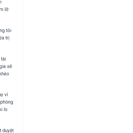
h
àm lỡ
ng tôi
a trị
tài
gia sẽ
 khéo
y vì
n phòng
i lo
t duyệt