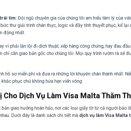
rái tim:
Đội ngũ chuyên gia của chúng tôi am hiểu tâm lý của vi
ức thư giải trình chân thực, logic và đầy tính thuyết phục, kể lại 
m động nhất.
y vì phải lặn lội đi dịch thuật, xếp hàng công chứng, hay đau đầu
bạn chỉ cần giao bản gốc cho chúng tôi. Mọi quy trình rườm rà sẽ đ
h hồ sơ miễn phí và đưa ra những lời khuyên chân thành nhất. Nế
h khắc phục chứ không hứa hẹn viển vông.
Bị Cho Dịch Vụ Làm Visa Malta Thăm T
 bản giao hưởng hoàn hảo, nơi các loại giấy tờ từ cả người bảo l
nhau. Dưới đây là danh sách chi tiết mà
dịch vụ làm Visa Malta