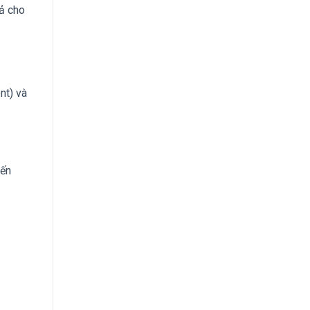
rả cho
nt) và
yến