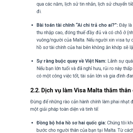
qua các năm, lịch sử tin nhắn, lịch sử chuyển 
đi.
Bài toán tài chính “Ai chi trả cho ai?”:
Đây là 
thu nhập cao, đóng thuế đầy đủ và có chỗ ở (n
vuông/người của Malta. Nếu người xin visa tự c
hồ sơ tài chính của hai bên không ăn khớp sẽ l
Sự ràng buộc quay về Việt Nam:
Lãnh sự quán
Nếu bạn lớn tuổi và đã nghỉ hưu, rủi ro này th
có một công việc tốt, tài sản lớn và gia đình đa
2.2. Dịch vụ làm Visa Malta thăm thân 
Đừng để những rào cản hành chính làm phai nhạt đ
một giải pháp toàn diện và tinh tế:
Đồng bộ hóa hồ sơ hai quốc gia:
Chúng tôi khô
bước cho người thân của bạn tại Malta. Từ các