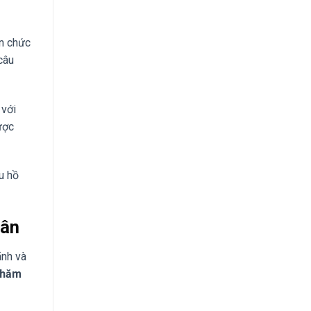
ên chức
câu
 với
ược
u hồ
hân
ãnh và
 thăm