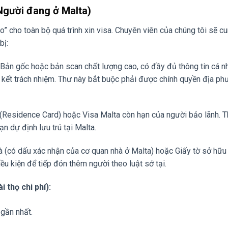
(Người đang ở Malta)
o” cho toàn bộ quá trình xin visa. Chuyên viên của chúng tôi sẽ c
bị:
Bản gốc hoặc bản scan chất lượng cao, có đầy đủ thông tin cá n
am kết trách nhiệm. Thư này bắt buộc phải được chính quyền địa p
 (Residence Card) hoặc Visa Malta còn hạn của người bảo lãnh. T
ạn dự định lưu trú tại Malta.
 (có dấu xác nhận của cơ quan nhà ở Malta) hoặc Giấy tờ sở hữu
 kiện để tiếp đón thêm người theo luật sở tại.
 thọ chi phí):
gần nhất.