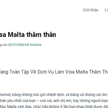
Giới thiệu
L
sa Malta thăm thân
g vào
02/07/2026
bởi
VisaOne
Nang Toàn Tập Về Dịch Vụ Làm Visa Malta Thăm Th
omet, bằng những múi giờ chênh lệch, và bằng cả những cái ôm 
thân yêu nhất của bạn – con cái, anh chị em, hay những người bạn 
 đảo Malta xinh đẹp, chắc hẳn không ít lần bạn khao khát được đặ