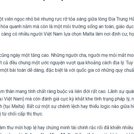
t viên ngọc nhỏ bé nhưng rực rỡ tỏa sáng giữa lòng Địa Trung Hả
n hòa quanh năm mà còn là một môi trường sống an toàn, giáo dục
gày càng có nhiều người Việt Nam lựa chọn Malta làm nơi định cư, h
a cũng ngày một tăng cao. Những người cha, người mẹ mỏi mắt m
 cả đều chung một ước nguyện vượt qua khoảng cách địa lý. Tuy 
một bài toán dễ dàng, đặc biệt là với quốc gia có những quy chu
hăm thân mang tính chất ràng buộc và liên đới rất cao. Lãnh sự quá
ại Việt Nam) mà còn đánh giá cực kỳ khắt khe tình trạng pháp lý, 
nh (tại Malta). Bất cứ một sự chênh lệch hay thiếu logic nào giữa 
 từ chối cấp thị thực.
àm thư mời hợp lệ hay chứng minh tài chính rắc rối đã khiến nhiều