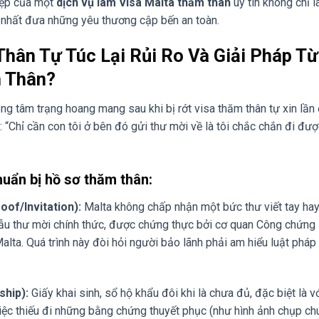
hiệp của một
dịch vụ làm Visa Malta thăm thân
uy tín không chỉ l
 nhất đưa những yêu thương cập bến an toàn.
Thân Tự Túc Lại Rủi Ro Và Giải Pháp Từ
m Thân?
ng tâm trạng hoang mang sau khi bị rớt visa thăm thân tự xin lần
“Chỉ cần con tôi ở bên đó gửi thư mời về là tôi chắc chắn đi đượ
chuẩn bị hồ sơ thăm thân:
oof/Invitation):
Malta không chấp nhận một bức thư viết tay hay
mẫu thư mời chính thức, được chứng thực bởi cơ quan Công chứng
lta. Quá trình này đòi hỏi người bảo lãnh phải am hiểu luật pháp 
ship):
Giấy khai sinh, sổ hộ khẩu đôi khi là chưa đủ, đặc biệt là v
Việc thiếu đi những bằng chứng thuyết phục (như hình ảnh chụp ch