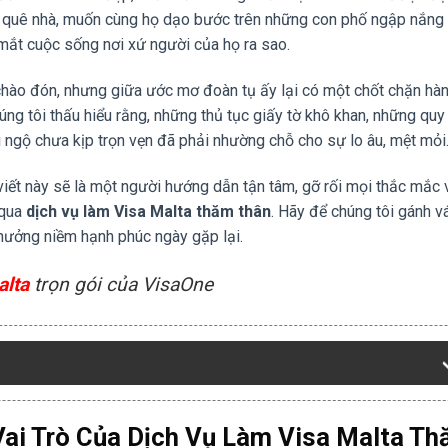
 quê nhà, muốn cùng họ dạo bước trên những con phố ngập nắng
 mắt cuộc sống nơi xứ người của họ ra sao.
chào đón, nhưng giữa ước mơ đoàn tụ ấy lại có một chốt chặn hà
ng tôi thấu hiểu rằng, những thủ tục giấy tờ khô khan, những quy
i ngộ chưa kịp trọn vẹn đã phải nhường chỗ cho sự lo âu, mệt mỏi
 viết này sẽ là một người hướng dẫn tận tâm, gỡ rối mọi thắc mắc 
 qua
dịch vụ làm Visa Malta thăm thân
. Hãy để chúng tôi gánh v
 hưởng niềm hạnh phúc ngày gặp lại.
alta
trọn gói của VisaOne
Vai Trò Của Dịch Vụ Làm Visa Malta T