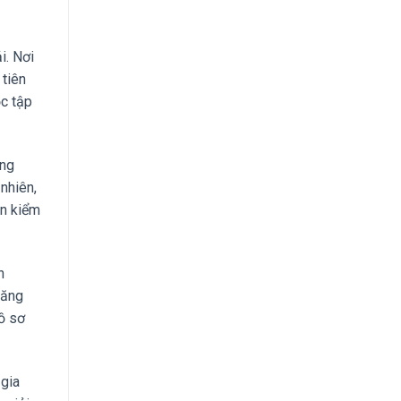
i. Nơi
 tiên
ọc tập
ong
nhiên,
ẩn kiểm
n
năng
hồ sơ
 gia