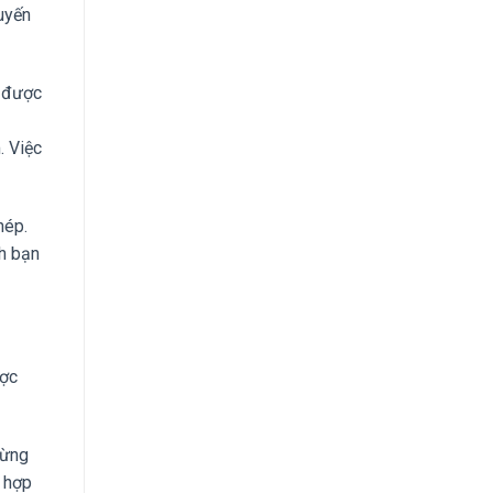
uyến
h được
. Việc
hép.
nh bạn
ược
từng
h hợp