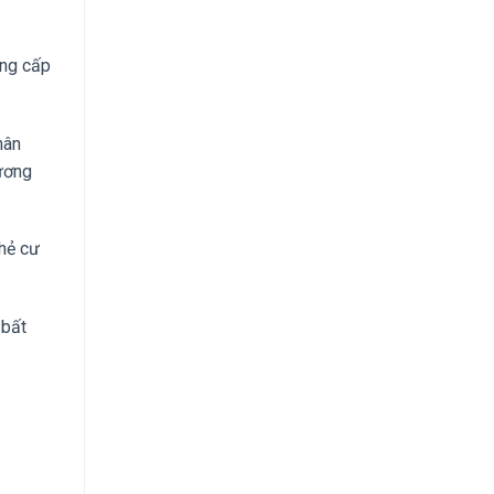
ung cấp
hân
hương
hẻ cư
 bất