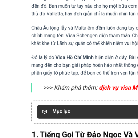
đến đó. Bạn muốn tự tay nấu cho họ một bữa cơm
thủ đô Valletta, hay đơn giản chỉ là muốn nhìn tận
Châu Âu lộng lẫy và Malta êm đềm luôn dang tay 
chính mang tên: Visa Schengen diện thăm thân. Chú
khắt khe từ Lãnh sự quán có thể khiến niềm vui hộ
Đó là lý do
Visa Hồ Chí Minh
hiện diện ở đây. Bài
mang đến cho bạn giải pháp hoàn hảo nhất thông
phần giấy tờ phức tạp, để bạn có thể trọn vẹn tận
>>> Khám phá thêm:
dịch vụ visa M
Mục lục
1. Tiếng Gọi Từ Đảo Ngọc Và 