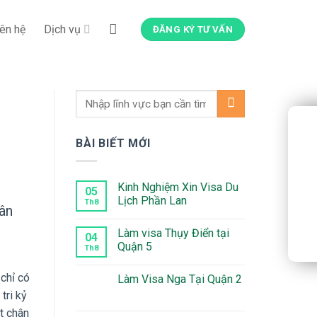
iên hệ
Dịch vụ
ĐĂNG KÝ TƯ VẤN
BÀI BIẾT MỚI
Kinh Nghiệm Xin Visa Du
05
Lịch Phần Lan
Th8
ân
Không
có
Làm visa Thụy Điển tại
bình
04
luận
Quận 5
Th8
ở
Kinh
Không
Nghiệm
có
chỉ có
Làm Visa Nga Tại Quận 2
Xin
bình
Visa
luận
tri kỷ
Không
Du
ở
có
Lịch
Làm
t chân
bình
Phần
visa