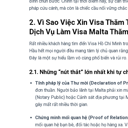
đình chùn bước. Chính tại thời điểm này, sự can t
pháp cứu cánh, mà còn là chiếc cầu nối vững chắc
2. Vì Sao Việc Xin Visa Thăm 
Dịch Vụ Làm Visa Malta Thă
Rất nhiều khách hàng tìm đến Visa Hồ Chí Minh tro
Hầu hết mọi người đều mang tâm lý chủ quan rằng: 
Đây là một sự hiểu lầm vô cùng phổ biến và rủi ro.
2.1. Những “nút thắt” lớn nhất khi tự 
Tính pháp lý của Thư mời (Declaration of Pr
đơn thuần. Người bảo lãnh tại Malta phải xin 
(Notary Public) hoặc Cảnh sát địa phương tại Ma
gây mất rất nhiều thời gian.
Chứng minh mối quan hệ (Proof of Relation
mối quan hệ bạn bè, đối tác hoặc họ hàng xa. 