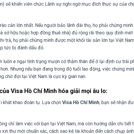
tiền) sẽ khiến viên chức Lãnh sự nghi ngờ mục đích thực sự của ch
rào cản lớn nhất. Nếu người bảo lãnh đài thọ, họ phải chứng min
hà sở hữu hoặc hợp đồng thuê nhà) đủ rộng rãi theo quy định mét
hi trả, họ phải chứng minh được một khối tài sản lớn tại Việt Nam
ập tức bị đánh dấu đỏ.
 luôn e ngại tình trạng mượn cớ thăm thân để ở lại định cư trái p
ấp hơn. Nhưng nếu bạn đang trong độ tuổi lao động, việc chứng mi
ng chờ đợi tại Việt Nam là cực kỳ gian nan.
của Visa Hồ Chí Minh hóa giải mọi âu lo:
i khát khao đoàn tụ. Lựa chọn
Visa Hồ Chí Minh
, bạn sẽ nhận đ
ng chỉ làm việc với bạn tại Việt Nam, mà còn hướng dẫn chi tiết 
h xin thư mời chuẩn xác, cách sao kê tài khoản đến cách chụp ản