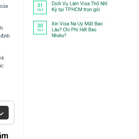
luận
Dịch Vụ Làm Visa Thổ Nhĩ
Lan
Thụy
31
 của
ở
Điển
Kỳ tại TPHCM trọn gói
Làm
Th7
tại
Visa
Quận
Không
Nga
5
có
Tại
Xin Visa Na Uy Mất Bao
bình
30
Quận
nh
luận
Lâu? Chi Phí Hết Bao
2
Th7
ở
Nhiêu?
 định
Dịch
Vụ
Không
.
Làm
có
Visa
bình
Thổ
luận
Nhĩ
và
ở
Kỳ
Xin
tại
ác
Visa
TPHCM
Na
trọn
Uy
gói
Mất
Bao
Lâu?
Chi
Phí
Hết
Bao
Nhiêu?
hăm