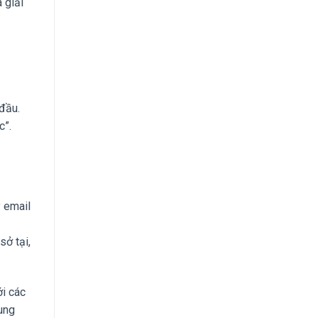
à giải
 đầu.
c”.
 email
sở tại,
ới các
ung