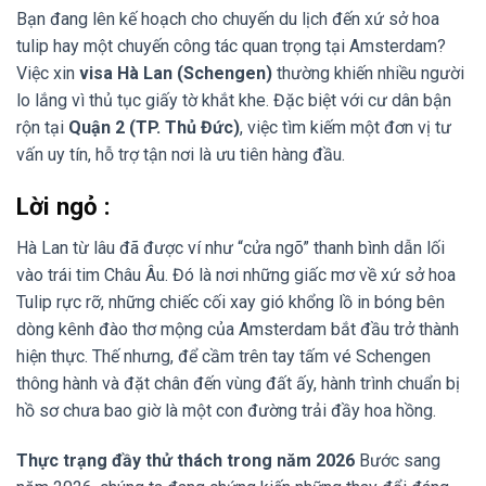
Bạn đang lên kế hoạch cho chuyến du lịch đến xứ sở hoa
tulip hay một chuyến công tác quan trọng tại Amsterdam?
Việc xin
visa Hà Lan (Schengen)
thường khiến nhiều người
lo lắng vì thủ tục giấy tờ khắt khe. Đặc biệt với cư dân bận
rộn tại
Quận 2 (TP. Thủ Đức)
, việc tìm kiếm một đơn vị tư
vấn uy tín, hỗ trợ tận nơi là ưu tiên hàng đầu.
Lời ngỏ :
Hà Lan từ lâu đã được ví như “cửa ngõ” thanh bình dẫn lối
vào trái tim Châu Âu. Đó là nơi những giấc mơ về xứ sở hoa
Tulip rực rỡ, những chiếc cối xay gió khổng lồ in bóng bên
dòng kênh đào thơ mộng của Amsterdam bắt đầu trở thành
hiện thực. Thế nhưng, để cầm trên tay tấm vé Schengen
thông hành và đặt chân đến vùng đất ấy, hành trình chuẩn bị
hồ sơ chưa bao giờ là một con đường trải đầy hoa hồng.
Thực trạng đầy thử thách trong năm 2026
Bước sang