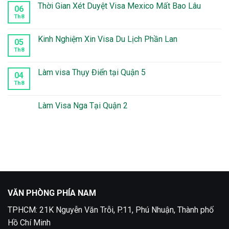
luận
Thời Gian Xét Duyệt Visa Mexico Mất Bao Lâu
06
ở
Làm
Th8
Không
visa
có
Peru
bình
tại
luận
Kinh Nghiệm Xin Visa Du Lịch Phần Lan
05
quận
ở
10
Thời
Th8
Không
Gian
có
Xét
bình
Duyệt
luận
Làm visa Thụy Điển tại Quận 5
04
Visa
ở
Mexico
Kinh
Th8
Không
Mất
Nghiệm
có
Bao
Xin
bình
Lâu
Visa
luận
Làm Visa Nga Tại Quận 2
Du
ở
Lịch
Làm
Không
Phần
visa
có
Lan
Thụy
bình
Điển
luận
tại
ở
Quận
Làm
5
Visa
Nga
Tại
Quận
2
VĂN PHÒNG PHÍA NAM
TPHCM: 21K Nguyễn Văn Trỗi, P.11, Phú Nhuận, Thành phố
Hồ Chí Minh