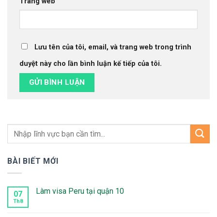
Trang web
Lưu tên của tôi, email, và trang web trong trình
duyệt này cho lần bình luận kế tiếp của tôi.
BÀI BIẾT MỚI
Làm visa Peru tại quận 10
07
Th8
Không
có
bình