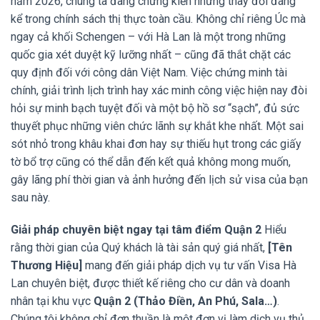
năm 2026, chúng ta đang chứng kiến những thay đổi đáng
kể trong chính sách thị thực toàn cầu. Không chỉ riêng Úc mà
ngay cả khối Schengen – với Hà Lan là một trong những
quốc gia xét duyệt kỹ lưỡng nhất – cũng đã thắt chặt các
quy định đối với công dân Việt Nam. Việc chứng minh tài
chính, giải trình lịch trình hay xác minh công việc hiện nay đòi
hỏi sự minh bạch tuyệt đối và một bộ hồ sơ “sạch”, đủ sức
thuyết phục những viên chức lãnh sự khắt khe nhất. Một sai
sót nhỏ trong khâu khai đơn hay sự thiếu hụt trong các giấy
tờ bổ trợ cũng có thể dẫn đến kết quả không mong muốn,
gây lãng phí thời gian và ảnh hưởng đến lịch sử visa của bạn
sau này.
Giải pháp chuyên biệt ngay tại tâm điểm Quận 2
Hiểu
rằng thời gian của Quý khách là tài sản quý giá nhất,
[Tên
Thương Hiệu]
mang đến giải pháp dịch vụ tư vấn Visa Hà
Lan chuyên biệt, được thiết kế riêng cho cư dân và doanh
nhân tại khu vực
Quận 2 (Thảo Điền, An Phú, Sala…)
.
Chúng tôi không chỉ đơn thuần là một đơn vị làm dịch vụ thủ