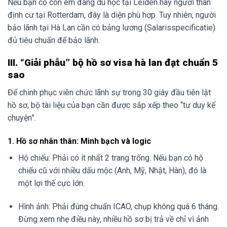
Nếu bạn có con em đang du học tại Leiden hay người thân
định cư tại Rotterdam, đây là diện phù hợp. Tuy nhiên, người
bảo lãnh tại Hà Lan cần có bảng lương (Salarisspecificatie)
đủ tiêu chuẩn để bảo lãnh.
III. “Giải phẫu” bộ hồ sơ visa hà lan đạt chuẩn 5
sao
Để chinh phục viên chức lãnh sự trong 30 giây đầu tiên lật
hồ sơ, bộ tài liệu của bạn cần được sắp xếp theo “tư duy kể
chuyện”.
1. Hồ sơ nhân thân: Minh bạch và logic
Hộ chiếu: Phải có ít nhất 2 trang trống. Nếu bạn có hộ
chiếu cũ với nhiều dấu mộc (Anh, Mỹ, Nhật, Hàn), đó là
một lợi thế cực lớn.
Hình ảnh: Phải đúng chuẩn ICAO, chụp không quá 6 tháng.
Đừng xem nhẹ điều này, nhiều hồ sơ bị trả về chỉ vì ảnh