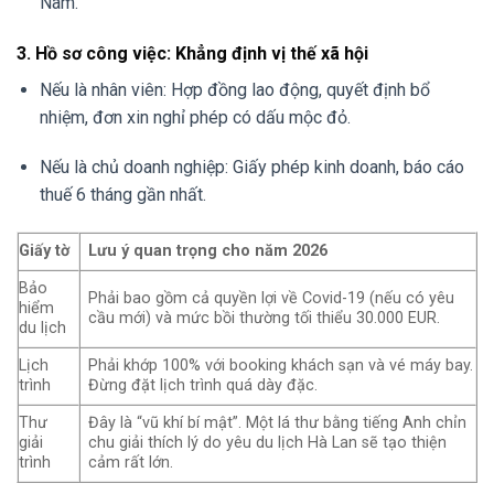
Nam.
3. Hồ sơ công việc: Khẳng định vị thế xã hội
Nếu là nhân viên: Hợp đồng lao động, quyết định bổ
nhiệm, đơn xin nghỉ phép có dấu mộc đỏ.
Nếu là chủ doanh nghiệp: Giấy phép kinh doanh, báo cáo
thuế 6 tháng gần nhất.
Giấy tờ
Lưu ý quan trọng cho năm 2026
Bảo
Phải bao gồm cả quyền lợi về Covid-19 (nếu có yêu
hiểm
cầu mới) và mức bồi thường tối thiểu 30.000 EUR.
du lịch
Lịch
Phải khớp 100% với booking khách sạn và vé máy bay.
trình
Đừng đặt lịch trình quá dày đặc.
Thư
Đây là “vũ khí bí mật”. Một lá thư bằng tiếng Anh chỉn
giải
chu giải thích lý do yêu du lịch Hà Lan sẽ tạo thiện
trình
cảm rất lớn.