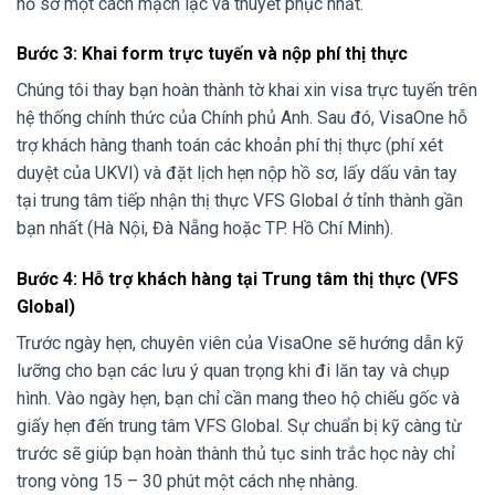
hồ sơ một cách mạch lạc và thuyết phục nhất.
Bước 3: Khai form trực tuyến và nộp phí thị thực
Chúng tôi thay bạn hoàn thành tờ khai xin visa trực tuyến trên
hệ thống chính thức của Chính phủ Anh. Sau đó, VisaOne hỗ
trợ khách hàng thanh toán các khoản phí thị thực (phí xét
duyệt của UKVI) và đặt lịch hẹn nộp hồ sơ, lấy dấu vân tay
tại trung tâm tiếp nhận thị thực VFS Global ở tỉnh thành gần
bạn nhất (Hà Nội, Đà Nẵng hoặc TP. Hồ Chí Minh).
Bước 4: Hỗ trợ khách hàng tại Trung tâm thị thực (VFS
Global)
Trước ngày hẹn, chuyên viên của VisaOne sẽ hướng dẫn kỹ
lưỡng cho bạn các lưu ý quan trọng khi đi lăn tay và chụp
hình. Vào ngày hẹn, bạn chỉ cần mang theo hộ chiếu gốc và
giấy hẹn đến trung tâm VFS Global. Sự chuẩn bị kỹ càng từ
trước sẽ giúp bạn hoàn thành thủ tục sinh trắc học này chỉ
trong vòng 15 – 30 phút một cách nhẹ nhàng.