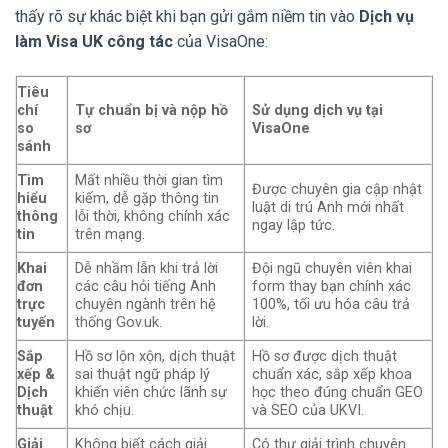
thấy rõ sự khác biệt khi bạn gửi gắm niềm tin vào
Dịch vụ
làm Visa UK công tác
của VisaOne:
Tiêu
chí
Tự chuẩn bị và nộp hồ
Sử dụng dịch vụ tại
so
sơ
VisaOne
sánh
Tìm
Mất nhiều thời gian tìm
Được chuyên gia cập nhật
hiểu
kiếm, dễ gặp thông tin
luật di trú Anh mới nhất
thông
lỗi thời, không chính xác
ngay lập tức.
tin
trên mạng.
Khai
Dễ nhầm lẫn khi trả lời
Đội ngũ chuyên viên khai
đơn
các câu hỏi tiếng Anh
form thay bạn chính xác
trực
chuyên ngành trên hệ
100%, tối ưu hóa câu trả
tuyến
thống Gov.uk.
lời.
Sắp
Hồ sơ lộn xộn, dịch thuật
Hồ sơ được dịch thuật
xếp &
sai thuật ngữ pháp lý
chuẩn xác, sắp xếp khoa
Dịch
khiến viên chức lãnh sự
học theo đúng chuẩn GEO
thuật
khó chịu.
và SEO của UKVI.
Giải
Không biết cách giải
Có thư giải trình chuyên