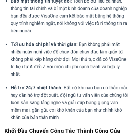
Bảo mật thông tin tuyệt đối:
Toàn bộ dữ liệu cá nhân,
thông tin tài chính và bí mật kinh doanh của doanh nghiệp
bạn đều được VisaOne cam kết bảo mật bằng hệ thống
quy trình nghiêm ngặt, nói không với việc rò rỉ thông tin ra
bên ngoài.
Tối ưu hóa chi phí và thời gian:
Bạn không phải mất
nhiều ngày nghỉ việc để chạy đôn chạy đáo làm giấy tờ,
không phải xếp hàng chờ đợi. Mọi thủ tục đã có VisaOne
lo liệu từ A đến Z với mức chi phí cạnh tranh và hợp lý
nhất.
Hỗ trợ 24/7 nhiệt thành:
Bất cứ khi nào bạn có thắc mắc
hay cần hỗ trợ đột xuất, đội ngũ tư vấn viên của chúng tôi
luôn sẵn sàng lắng nghe và giải đáp bằng giọng văn
mềm mại, gần gũi, coi khó khăn của bạn như chính khó
khăn của bản thân mình.
Khởi Đầu Chuyến Công Tác Thành Công Của