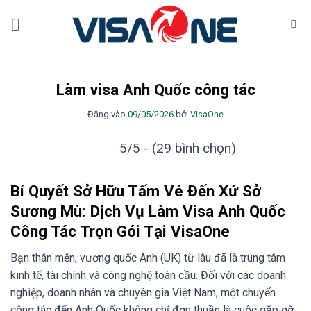
Bỏ
qua
nội
dung
Làm visa Anh Quốc công tác
Đăng vào
09/05/2026
bởi
VisaOne
5/5 - (29 bình chọn)
Bí Quyết Sở Hữu Tấm Vé Đến Xứ Sở
Sương Mù: Dịch Vụ Làm Visa Anh Quốc
Công Tác Trọn Gói Tại VisaOne
Bạn thân mến, vương quốc Anh (UK) từ lâu đã là trung tâm
kinh tế, tài chính và công nghệ toàn cầu. Đối với các doanh
nghiệp, doanh nhân và chuyên gia Việt Nam, một chuyến
công tác đến Anh Quốc không chỉ đơn thuần là cuộc gặp gỡ