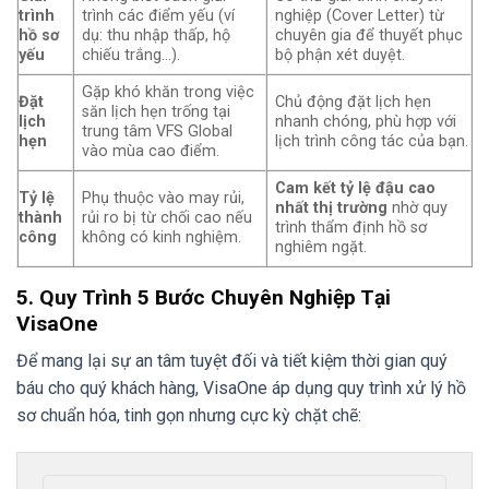
trình
trình các điểm yếu (ví
nghiệp (Cover Letter) từ
hồ sơ
dụ: thu nhập thấp, hộ
chuyên gia để thuyết phục
yếu
chiếu trắng…).
bộ phận xét duyệt.
Gặp khó khăn trong việc
Đặt
Chủ động đặt lịch hẹn
săn lịch hẹn trống tại
lịch
nhanh chóng, phù hợp với
trung tâm VFS Global
hẹn
lịch trình công tác của bạn.
vào mùa cao điểm.
Cam kết tỷ lệ đậu cao
Tỷ lệ
Phụ thuộc vào may rủi,
nhất thị trường
nhờ quy
thành
rủi ro bị từ chối cao nếu
trình thẩm định hồ sơ
công
không có kinh nghiệm.
nghiêm ngặt.
5. Quy Trình 5 Bước Chuyên Nghiệp Tại
VisaOne
Để mang lại sự an tâm tuyệt đối và tiết kiệm thời gian quý
báu cho quý khách hàng, VisaOne áp dụng quy trình xử lý hồ
sơ chuẩn hóa, tinh gọn nhưng cực kỳ chặt chẽ: