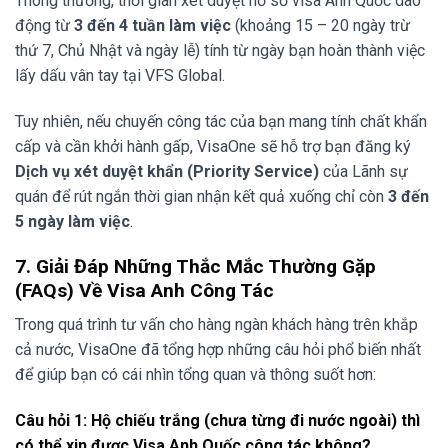
Thông thường, thời gian xét duyệt hồ sơ visa Anh Quốc dao
động từ
3 đến 4 tuần làm việc
(khoảng 15 – 20 ngày trừ
thứ 7, Chủ Nhật và ngày lễ) tính từ ngày bạn hoàn thành việc
lấy dấu vân tay tại VFS Global.
Tuy nhiên, nếu chuyến công tác của bạn mang tính chất khẩn
cấp và cần khởi hành gấp, VisaOne sẽ hỗ trợ bạn đăng ký
Dịch vụ xét duyệt khẩn (Priority Service)
của Lãnh sự
quán để rút ngắn thời gian nhận kết quả xuống chỉ còn
3 đến
5 ngày làm việc
.
7. Giải Đáp Những Thắc Mắc Thường Gặp
(FAQs) Về Visa Anh Công Tác
Trong quá trình tư vấn cho hàng ngàn khách hàng trên khắp
cả nước, VisaOne đã tổng hợp những câu hỏi phổ biến nhất
để giúp bạn có cái nhìn tổng quan và thông suốt hơn:
Câu hỏi 1: Hộ chiếu trắng (chưa từng đi nước ngoài) thì
có thể xin được Visa Anh Quốc công tác không?