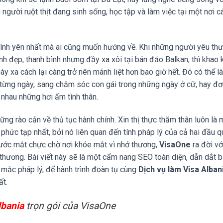
người ruột thịt đang sinh sống, học tập và làm việc tại một nơi c
 bình yên nhất mà ai cũng muốn hướng về. Khi những người yêu th
nh đẹp, thanh bình nhưng đầy xa xôi tại bán đảo Balkan, thì khao 
 xa cách lại càng trở nên mãnh liệt hơn bao giờ hết. Đó có thể 
ừng ngày, sang chăm sóc con gái trong những ngày ở cữ, hay đơ
 nhau những hơi ấm tình thân.
ững rào cản về thủ tục hành chính. Xin thị thực thăm thân luôn là 
à phức tạp nhất, bởi nó liên quan đến tính pháp lý của cả hai đầu 
 nước mắt chực chờ nơi khóe mắt vì nhớ thương,
VisaOne
ra đời vớ
hương. Bài viết này sẽ là một cẩm nang SEO toàn diện, dẫn dắt b
mắc pháp lý, để hành trình đoàn tụ cùng
Dịch vụ làm Visa Alban
ất.
lbania
trọn gói của VisaOne