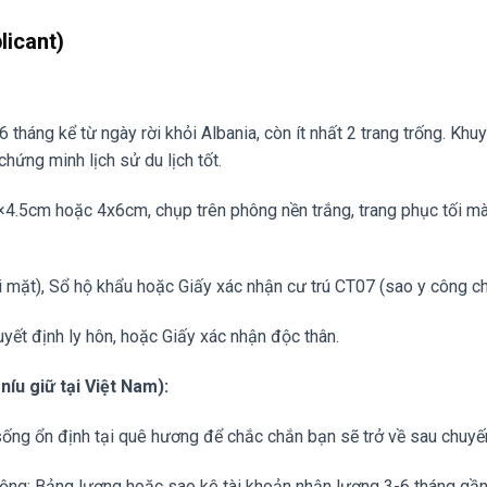
licant)
 tháng kể từ ngày rời khỏi Albania, còn ít nhất 2 trang trống. Khu
hứng minh lịch sử du lịch tốt.
×4.5cm hoặc 4x6cm, chụp trên phông nền trắng, trang phục tối mà
 mặt), Sổ hộ khẩu hoặc Giấy xác nhận cư trú CT07 (sao y công c
yết định ly hôn, hoặc Giấy xác nhận độc thân.
níu giữ tại Việt Nam):
ống ổn định tại quê hương để chắc chắn bạn sẽ trở về sau chuyến
ng; Bảng lương hoặc sao kê tài khoản nhận lương 3-6 tháng gần