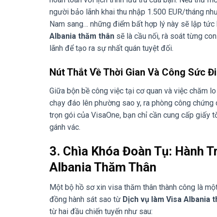
người bảo lãnh khai thu nhập 1.500 EUR/tháng nhưng
Nam sang… những điểm bất hợp lý này sẽ lập tức b
Albania thăm thân
sẽ là cầu nối, rà soát từng c
lãnh để tạo ra sự nhất quán tuyệt đối.
Nút Thắt Về Thời Gian Và Công Sức Đi
Giữa bộn bề công việc tại cơ quan và việc chăm lo 
chạy đáo lên phường sao y, ra phòng công chứng dị
trọn gói của VisaOne, bạn chỉ cần cung cấp giấy t
gánh vác.
3. Chìa Khóa Đoàn Tụ: Hành T
Albania Thăm Thân
Một bộ hồ sơ xin visa thăm thân thành công là mộ
đồng hành sát sao từ
Dịch vụ làm Visa Albania 
từ hai đầu chiến tuyến như sau: