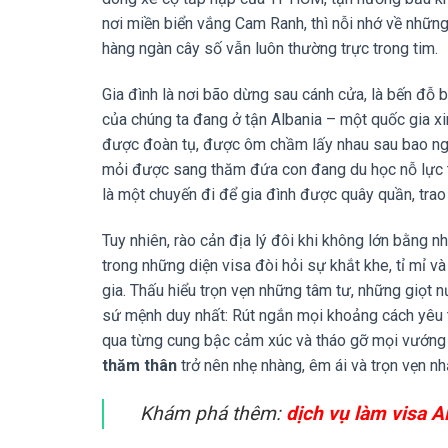
nơi miền biển vắng Cam Ranh, thì nỗi nhớ về những 
hàng ngàn cây số vẫn luôn thường trực trong tim.
Gia đình là nơi bão dừng sau cánh cửa, là bến đỗ
của chúng ta đang ở tận Albania – một quốc gia xi
được đoàn tụ, được ôm chầm lấy nhau sau bao ngày
mỏi được sang thăm đứa con đang du học nỗ lực t
là một chuyến đi để gia đình được quây quần, trao
Tuy nhiên, rào cản địa lý đôi khi không lớn bằng nh
trong những diện visa đòi hỏi sự khắt khe, tỉ mỉ v
gia. Thấu hiểu trọn vẹn những tâm tư, những giọt
sứ mệnh duy nhất: Rút ngắn mọi khoảng cách yêu t
qua từng cung bậc cảm xúc và tháo gỡ mọi vướng 
thăm thân
trở nên nhẹ nhàng, êm ái và trọn vẹn nh
Khám phá thêm:
dịch vụ làm visa A