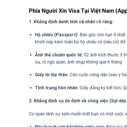
Phía Người Xin Visa Tại Việt Nam (App
1. Khẳng định danh tính cá nhân rõ ràng:
Hộ chiếu (Passport):
Bản gốc còn hạn ít nhất 6
khích nộp kèm toàn bộ hộ chiếu cũ (nếu có) để c
Ảnh thẻ chuẩn quốc tế:
02 ảnh kích thước 3.5
sự, rõ ngũ quan, ảnh chụp không quá 6 tháng.
Giấy tờ tùy thân:
Căn cước công dân (sao y hai
Tình trạng hôn nhân:
Giấy đăng ký kết hôn, Qu
2. Khẳng định sự ổn định về công việc (Sợi dây 
Cơ quan lãnh sự luôn muốn biết bạn có một cuộc s
Nếu bạn là cán bộ/nhân viên:
Hợp đồng lao độ