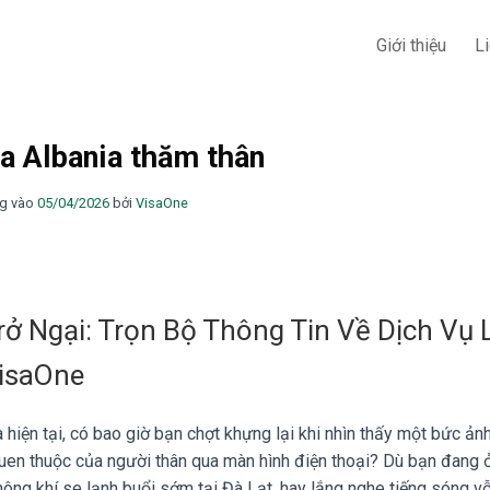
Giới thiệu
L
a Albania thăm thân
g vào
05/04/2026
bởi
VisaOne
ở Ngại: Trọn Bộ Thông Tin Về Dịch Vụ
VisaOne
hiện tại, có bao giờ bạn chợt khựng lại khi nhìn thấy một bức ảnh
quen thuộc của người thân qua màn hình điện thoại? Dù bạn đang 
ng khí se lạnh buổi sớm tại Đà Lạt, hay lắng nghe tiếng sóng v