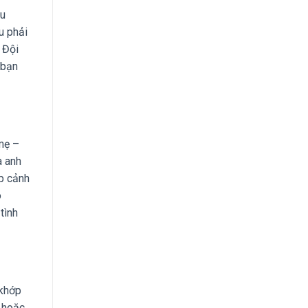
ầu
u phải
 Đội
 bạn
mẹ –
à anh
ập cảnh
ò
tình
 khớp
, hoặc