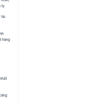
ty.
 tài
ình
về hàng
 nhất
 càng