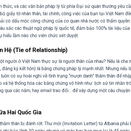
h thức, và các văn bản pháp lý từ phía Đại sứ quán thường yêu c
ộ giấy tờ nhân thân, tài chính, công việc của bạn tại Việt Nam đề
phải có dấu mộc công chứng của cơ quan nhà nước có thẩm quyền.
âu sắc các thuật ngữ pháp lý quốc tế, đảm bảo 100% tài liệu của
ự hiểu lầm nào cho viên chức xét duyệt.
 Hệ (Tie of Relationship)
t người ở Việt Nam thực sự là người thân của nhau? Nếu là cha 
nh, đăng ký kết hôn) là bằng chứng pháp lý mạnh nhất. Nhưng nếu l
n luôn có sự hoài nghi về tình trạng “mượn danh” thăm thân để nh
 và hệ thống hóa các bằng chứng vô hình như: lịch sử tin nhắn tr
hung qua các năm, hay email trao đổi… để xây dựng một câu chuyện 
ữa Hai Quốc Gia
hăm thân bị đánh rớt. Thư mời (Invitation Letter) từ Albania phải
mời ghi bảo lãnh 30 ngày, nhưng vé máy bay bạn mua lại là 45 ngày