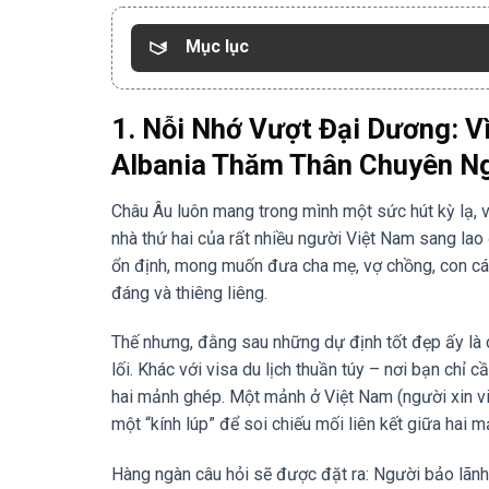
Mục lục
1. Nỗi Nhớ Vượt Đại Dương: V
Albania Thăm Thân Chuyên N
Châu Âu luôn mang trong mình một sức hút kỳ lạ, v
nhà thứ hai của rất nhiều người Việt Nam sang lao
ổn định, mong muốn đưa cha mẹ, vợ chồng, con cái
đáng và thiêng liêng.
Thế nhưng, đằng sau những dự định tốt đẹp ấy là c
lối. Khác với visa du lịch thuần túy – nơi bạn chỉ
hai mảnh ghép. Một mảnh ở Việt Nam (người xin vi
một “kính lúp” để soi chiếu mối liên kết giữa hai 
Hàng ngàn câu hỏi sẽ được đặt ra: Người bảo lãnh