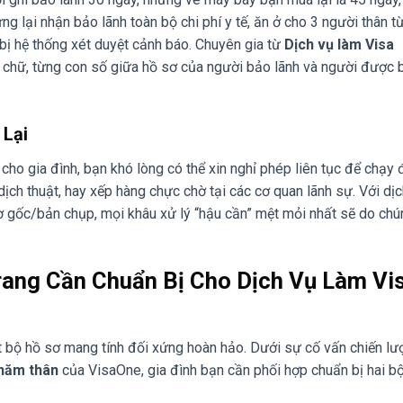
 lại nhận bảo lãnh toàn bộ chi phí y tế, ăn ở cho 3 người thân từ
ị hệ thống xét duyệt cảnh báo. Chuyên gia từ
Dịch vụ làm Visa
on chữ, từng con số giữa hồ sơ của người bảo lãnh và người được 
 Lại
cho gia đình, bạn khó lòng có thể xin nghỉ phép liên tục để chạy
ch thuật, hay xếp hàng chực chờ tại các cơ quan lãnh sự. Với dịc
ờ gốc/bản chụp, mọi khâu xử lý “hậu cần” mệt mỏi nhất sẽ do chú
rang Cần Chuẩn Bị Cho Dịch Vụ Làm Vi
t bộ hồ sơ mang tính đối xứng hoàn hảo. Dưới sự cố vấn chiến lư
thăm thân
của VisaOne, gia đình bạn cần phối hợp chuẩn bị hai b