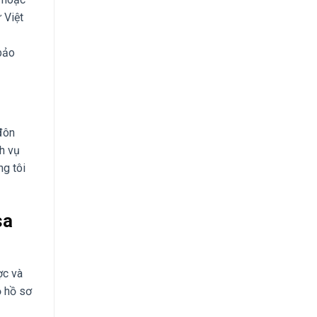
 Việt
bảo
 đôn
h vụ
ng tôi
sa
ợc và
ộ hồ sơ