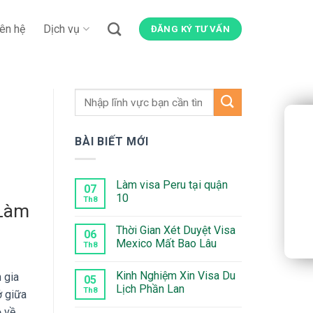
iên hệ
Dịch vụ
ĐĂNG KÝ TƯ VẤN
BÀI BIẾT MỚI
Làm visa Peru tại quận
07
10
Th8
 Làm
Không
có
Thời Gian Xét Duyệt Visa
bình
06
luận
Mexico Mất Bao Lâu
Th8
ở
Làm
Không
visa
có
Kinh Nghiệm Xin Visa Du
 gia
Peru
bình
05
tại
luận
Lịch Phần Lan
Th8
ở giữa
quận
ở
10
Thời
Không
ỗ về
Gian
có