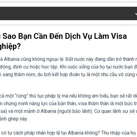
ì Sao Bạn Cần Đến Dịch Vụ Làm Visa
ghiệp?
à Albania cũng không ngoại lệ. Đất nước này đang dần trở thành 
 động, định cư hoặc học tập. Khi cuộc sống của họ tại nước bạn 
 sang thăm nom, du lịch kết hợp đoàn tụ là một nhu cầu vô cùng 
ả một “rừng” thủ tục pháp lý mà nếu không am hiểu, bạn sẽ rất d
 cần chứng minh năng lực của bản thân, visa thăm thân là một bức t
sa) và một mảnh ở Albania (người bảo lãnh). Cơ quan lãnh sự sẽ
mảnh ghép này.
 có tư cách pháp nhân hợp lệ tại Albania không? Thu nhập của họ