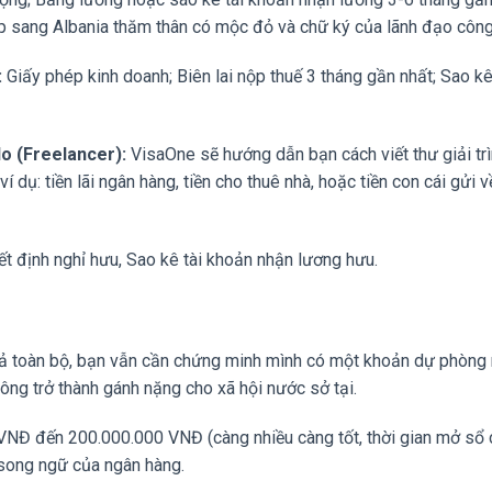
ép sang Albania thăm thân có mộc đỏ và chữ ký của lãnh đạo công 
:
Giấy phép kinh doanh; Biên lai nộp thuế 3 tháng gần nhất; Sao kê
do (Freelancer):
VisaOne sẽ hướng dẫn bạn cách viết thư giải tr
í dụ: tiền lãi ngân hàng, tiền cho thuê nhà, hoặc tiền con cái gửi 
ết định nghỉ hưu, Sao kê tài khoản nhận lương hưu.
trả toàn bộ, bạn vẫn cần chứng minh mình có một khoản dự phòng
ông trở thành gánh nặng cho xã hội nước sở tại.
0 VNĐ đến 200.000.000 VNĐ (càng nhiều càng tốt, thời gian mở sổ
 song ngữ của ngân hàng.