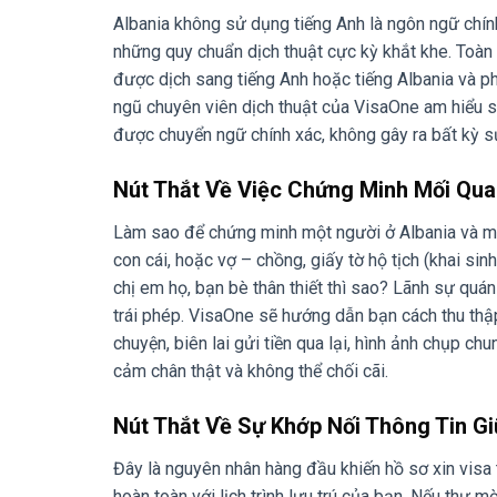
Albania không sử dụng tiếng Anh là ngôn ngữ chín
những quy chuẩn dịch thuật cực kỳ khắt khe. Toàn b
được dịch sang tiếng Anh hoặc tiếng Albania và 
ngũ chuyên viên dịch thuật của VisaOne am hiểu s
được chuyển ngữ chính xác, không gây ra bất kỳ s
Nút Thắt Về Việc Chứng Minh Mối Quan
Làm sao để chứng minh một người ở Albania và mộ
con cái, hoặc vợ – chồng, giấy tờ hộ tịch (khai si
chị em họ, bạn bè thân thiết thì sao? Lãnh sự quá
trái phép. VisaOne sẽ hướng dẫn bạn cách thu thập
chuyện, biên lai gửi tiền qua lại, hình ảnh chụp c
cảm chân thật và không thể chối cãi.
Nút Thắt Về Sự Khớp Nối Thông Tin Gi
Đây là nguyên nhân hàng đầu khiến hồ sơ xin visa t
hoàn toàn với lịch trình lưu trú của bạn. Nếu thư 