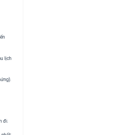
yến
u lịch
hứng).
 đi.
 nhất;