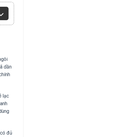
ngôi
đã dần
chính
ễ lạc
ranh
 dùng
 có đủ