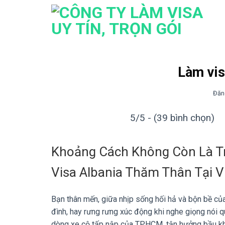
Bỏ
qua
nội
dung
Làm vis
Đăn
5/5 - (39 bình chọn)
Khoảng Cách Không Còn Là Tr
Visa Albania Thăm Thân Tại 
Bạn thân mến, giữa nhịp sống hối hả và bộn bề của 
đình, hay rưng rưng xúc động khi nghe giọng nói 
dòng xe cộ tấp nập của TPHCM, tận hưởng bầu khô