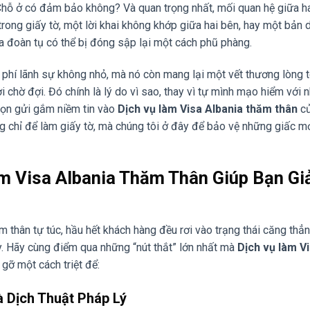
 Chỗ ở có đảm bảo không? Và quan trọng nhất, mối quan hệ giữa h
trong giấy tờ, một lời khai không khớp giữa hai bên, hay một bản 
a đoàn tụ có thể bị đóng sập lại một cách phũ phàng.
 phí lãnh sự không nhỏ, mà nó còn mang lại một vết thương lòng t
 chờ đợi. Đó chính là lý do vì sao, thay vì tự mình mạo hiểm với 
chọn gửi gắm niềm tin vào
Dịch vụ làm Visa Albania thăm thân
c
g chỉ để làm giấy tờ, mà chúng tôi ở đây để bảo vệ những giấc 
àm Visa Albania Thăm Thân Giúp Bạn Gi
m thân tự túc, hầu hết khách hàng đều rơi vào trạng thái căng thẳn
vây. Hãy cùng điểm qua những “nút thắt” lớn nhất mà
Dịch vụ làm V
gỡ một cách triệt để:
 Dịch Thuật Pháp Lý