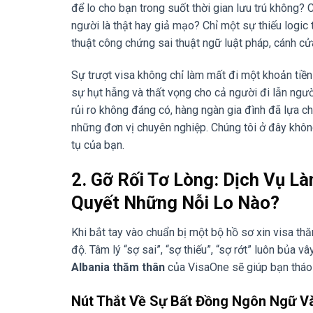
để lo cho bạn trong suốt thời gian lưu trú không?
người là thật hay giả mạo? Chỉ một sự thiếu logic 
thuật công chứng sai thuật ngữ luật pháp, cánh cử
Sự trượt visa không chỉ làm mất đi một khoản tiền
sự hụt hẫng và thất vọng cho cả người đi lẫn người
rủi ro không đáng có, hàng ngàn gia đình đã lựa 
những đơn vị chuyên nghiệp. Chúng tôi ở đây khôn
tụ của bạn.
2. Gỡ Rối Tơ Lòng: Dịch Vụ L
Quyết Những Nỗi Lo Nào?
Khi bắt tay vào chuẩn bị một bộ hồ sơ xin visa thă
độ. Tâm lý “sợ sai”, “sợ thiếu”, “sợ rớt” luôn bủa 
Albania thăm thân
của VisaOne sẽ giúp bạn tháo 
Nút Thắt Về Sự Bất Đồng Ngôn Ngữ Và