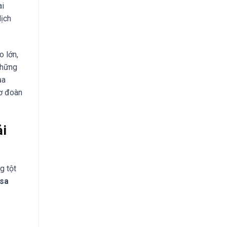
ai
dịch
o lớn,
những
ủa
mơ đoàn
ải
g tột
isa