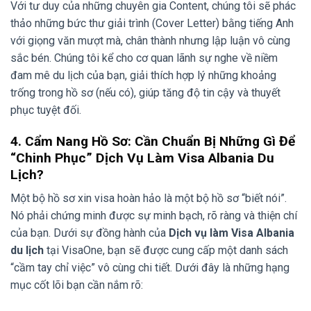
Với tư duy của những chuyên gia Content, chúng tôi sẽ phác
thảo những bức thư giải trình (Cover Letter) bằng tiếng Anh
với giọng văn mượt mà, chân thành nhưng lập luận vô cùng
sắc bén. Chúng tôi kể cho cơ quan lãnh sự nghe về niềm
đam mê du lịch của bạn, giải thích hợp lý những khoảng
trống trong hồ sơ (nếu có), giúp tăng độ tin cậy và thuyết
phục tuyệt đối.
4. Cẩm Nang Hồ Sơ: Cần Chuẩn Bị Những Gì Để
“Chinh Phục” Dịch Vụ Làm Visa Albania Du
Lịch?
Một bộ hồ sơ xin visa hoàn hảo là một bộ hồ sơ “biết nói”.
Nó phải chứng minh được sự minh bạch, rõ ràng và thiện chí
của bạn. Dưới sự đồng hành của
Dịch vụ làm Visa Albania
du lịch
tại VisaOne, bạn sẽ được cung cấp một danh sách
“cầm tay chỉ việc” vô cùng chi tiết. Dưới đây là những hạng
mục cốt lõi bạn cần nắm rõ: