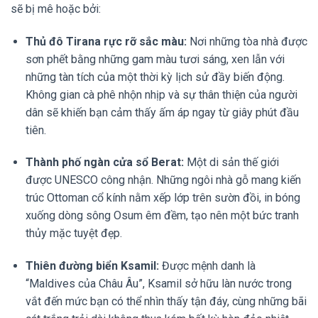
sẽ bị mê hoặc bởi:
Thủ đô Tirana rực rỡ sắc màu:
Nơi những tòa nhà được
sơn phết bằng những gam màu tươi sáng, xen lẫn với
những tàn tích của một thời kỳ lịch sử đầy biến động.
Không gian cà phê nhộn nhịp và sự thân thiện của người
dân sẽ khiến bạn cảm thấy ấm áp ngay từ giây phút đầu
tiên.
Thành phố ngàn cửa sổ Berat:
Một di sản thế giới
được UNESCO công nhận. Những ngôi nhà gỗ mang kiến
trúc Ottoman cổ kính nằm xếp lớp trên sườn đồi, in bóng
xuống dòng sông Osum êm đềm, tạo nên một bức tranh
thủy mặc tuyệt đẹp.
Thiên đường biển Ksamil:
Được mệnh danh là
“Maldives của Châu Âu”, Ksamil sở hữu làn nước trong
vắt đến mức bạn có thể nhìn thấy tận đáy, cùng những bãi