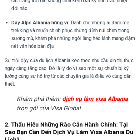
cát trắng trải dài không thua kém bất kỳ hòn đảo nhiệt
đới nào.
Dãy Alps Albania hùng vĩ:
Dành cho những ai đam mê
trekking và muốn chinh phục những đỉnh núi chìm trong
sương mù, khám phá những ngôi làng hẻo lánh mang đậm
nét văn hóa bản địa.
Sự trỗi dậy của du lịch Albania kéo theo nhu cầu xin thị thực
ngày càng tăng cao. Đó là lý do vì sao một sự chuẩn bị kỹ
lưỡng cùng sự hỗ trợ từ các chuyên gia là điều vô cùng cần
thiết.
Khám phá thêm:
dịch vụ làm visa Albania
trọn gói của Visa Global
2. Thấu Hiểu Những Rào Cản Hành Chính: Tại
Sao Bạn Cần Đến Dịch Vụ Làm Visa Albania Du
Lịch?