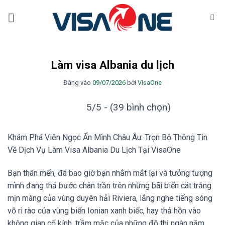
Bỏ
qua
nội
dung
Làm visa Albania du lịch
Đăng vào
09/07/2026
bởi
VisaOne
5/5 - (39 bình chọn)
Khám Phá Viên Ngọc Ẩn Mình Châu Âu: Trọn Bộ Thông Tin
Về Dịch Vụ Làm Visa Albania Du Lịch Tại VisaOne
Bạn thân mến, đã bao giờ bạn nhắm mắt lại và tưởng tượng
mình đang thả bước chân trần trên những bãi biển cát trắng
mịn màng của vùng duyên hải Riviera, lắng nghe tiếng sóng
vỗ rì rào của vùng biển Ionian xanh biếc, hay thả hồn vào
không gian cổ kính, trầm mặc của những đô thị ngàn năm