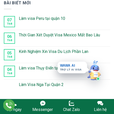
BÀI BIẾT MỚI
Làm visa Peru tại quận 10
07
Th8
Không
có
bình
luận
Thời Gian Xét Duyệt Visa Mexico Mất Bao Lâu
06
ở
Làm
Th8
Không
visa
có
Peru
bình
tại
luận
Kinh Nghiệm Xin Visa Du Lịch Phần Lan
05
quận
ở
10
Thời
Th8
Không
Gian
có
Xét
bình
WAWA AI
Duyệt
luận
Làm visa Thụy Điển tại Quận 5
TRỢ LÝ AI VISA
04
Visa
ở
Mexico
Kinh
Th8
Không
Mất
Nghiệm
có
Bao
Xin
bình
Lâu
Visa
luận
Làm Visa Nga Tại Quận 2
Du
ở
Lịch
Làm
Không
Phần
visa
có
Lan
Thụy
bình
Điển
luận
tại
ở
Quận
Làm
Gọi ngay
Messenger
Chat Zalo
Liên hệ
5
Visa
Nga