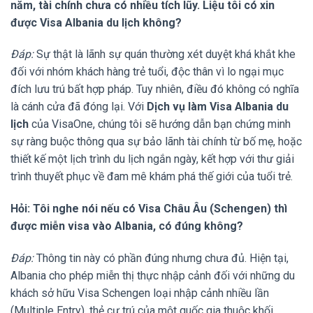
năm, tài chính chưa có nhiều tích lũy. Liệu tôi có xin
được Visa Albania du lịch không?
Đáp:
Sự thật là lãnh sự quán thường xét duyệt khá khắt khe
đối với nhóm khách hàng trẻ tuổi, độc thân vì lo ngại mục
đích lưu trú bất hợp pháp. Tuy nhiên, điều đó không có nghĩa
là cánh cửa đã đóng lại. Với
Dịch vụ làm Visa Albania du
lịch
của VisaOne, chúng tôi sẽ hướng dẫn bạn chứng minh
sự ràng buộc thông qua sự bảo lãnh tài chính từ bố mẹ, hoặc
thiết kế một lịch trình du lịch ngắn ngày, kết hợp với thư giải
trình thuyết phục về đam mê khám phá thế giới của tuổi trẻ.
Hỏi: Tôi nghe nói nếu có Visa Châu Âu (Schengen) thì
được miễn visa vào Albania, có đúng không?
Đáp:
Thông tin này có phần đúng nhưng chưa đủ. Hiện tại,
Albania cho phép miễn thị thực nhập cảnh đối với những du
khách sở hữu Visa Schengen loại nhập cảnh nhiều lần
(Multiple Entry), thẻ cư trú của một quốc gia thuộc khối