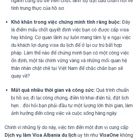
ngành cũng đủ để viên chức lãnh sự đặt dấu chấm hỏi về
tính trung thực của hồ sơ.
Khó khăn trong việc chứng minh tính ràng buộc:
Đây
là điểm mấu chốt quyết định việc bạn có được cấp visa
hay không. Cơ quan lãnh sự luôn mang tâm lý e ngại việc
du khách lợi dụng visa du lịch để ở lại cư trú bất hợp
pháp. Làm thế nào để chứng minh bạn có một công việc
ổn định, một tài chính vững vàng và những mối quan hệ
thân nhân chặt chẽ tại Việt Nam để chắc chắn bạn sẽ
quay về?
Mất quá nhiều thời gian và công sức:
Quá trình chuẩn
bị hồ sơ, đi lại công chứng, điền tờ khai điện tử, đặt lịch
hẹn… đòi hỏi bạn phải đầu tư một lượng lớn thời gian, làm
ảnh hưởng đến công việc và cuộc sống hàng ngày.
Chính vì những lý do này, việc tìm đến một đơn vị cung cấp
Dịch vụ làm Visa Albania du lịch
uy tín như
VisaOne
không