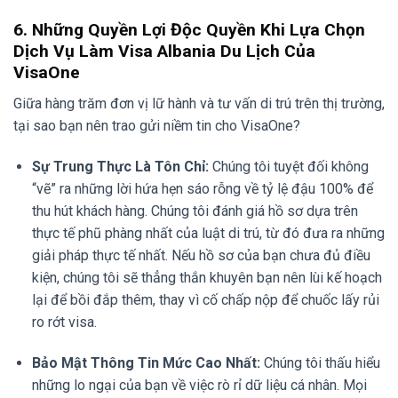
6. Những Quyền Lợi Độc Quyền Khi Lựa Chọn
Dịch Vụ Làm Visa Albania Du Lịch Của
VisaOne
Giữa hàng trăm đơn vị lữ hành và tư vấn di trú trên thị trường,
tại sao bạn nên trao gửi niềm tin cho VisaOne?
Sự Trung Thực Là Tôn Chỉ:
Chúng tôi tuyệt đối không
“vẽ” ra những lời hứa hẹn sáo rỗng về tỷ lệ đậu 100% để
thu hút khách hàng. Chúng tôi đánh giá hồ sơ dựa trên
thực tế phũ phàng nhất của luật di trú, từ đó đưa ra những
giải pháp thực tế nhất. Nếu hồ sơ của bạn chưa đủ điều
kiện, chúng tôi sẽ thẳng thắn khuyên bạn nên lùi kế hoạch
lại để bồi đắp thêm, thay vì cố chấp nộp để chuốc lấy rủi
ro rớt visa.
Bảo Mật Thông Tin Mức Cao Nhất:
Chúng tôi thấu hiểu
những lo ngại của bạn về việc rò rỉ dữ liệu cá nhân. Mọi