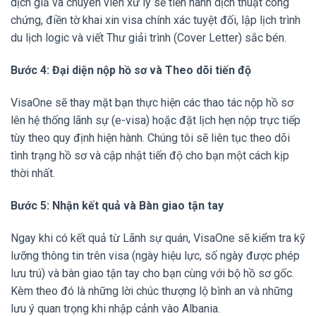
dịch giả và chuyên viên xử lý sẽ tiến hành dịch thuật công
chứng, điền tờ khai xin visa chính xác tuyệt đối, lập lịch trình
du lịch logic và viết Thư giải trình (Cover Letter) sắc bén.
Bước 4: Đại diện nộp hồ sơ và Theo dõi tiến độ
VisaOne sẽ thay mặt bạn thực hiện các thao tác nộp hồ sơ
lên hệ thống lãnh sự (e-visa) hoặc đặt lịch hẹn nộp trực tiếp
tùy theo quy định hiện hành. Chúng tôi sẽ liên tục theo dõi
tình trạng hồ sơ và cập nhật tiến độ cho bạn một cách kịp
thời nhất.
Bước 5: Nhận kết quả và Bàn giao tận tay
Ngay khi có kết quả từ Lãnh sự quán, VisaOne sẽ kiểm tra kỹ
lưỡng thông tin trên visa (ngày hiệu lực, số ngày được phép
lưu trú) và bàn giao tận tay cho bạn cùng với bộ hồ sơ gốc.
Kèm theo đó là những lời chúc thượng lộ bình an và những
lưu ý quan trọng khi nhập cảnh vào Albania.