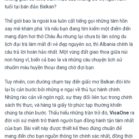
tuổi tại bán đảo Balkan?
Thế giới bao la ngoài kia luôn cất tiếng gọi những tâm hồn
say mê khám phá. Và nếu bạn đang tìm kiếm một điểm đến
mang đậm hơi thở Châu Âu nhưng lại chưa bị làn sóng du
lịch đại trà làm mất đi vẻ đẹp nguyên sơ, thì Albania chính là
câu trả lời hoàn hảo nhất. Một vùng đất giao thoa giữa núi
non hùng vĩ, biển cả bao la và những câu chuyện lịch sử
nhuốm màu huyền thoại đang chờ đợi bạn.
Tuy nhiên, con đường chạm tay đến giấc mơ Balkan đôi khi
lại bị cản bước bởi những e ngại về thủ tục hành chính.
Những rào cản về ngôn ngữ, sự thay đổi liên tục trong chính
sách thị thực, và hàng tá giấy tờ phức tạp thường khiến
chúng ta chùn bước. Thấu hiểu những trăn trở đó,
VisaOne
ra
đời với sứ mệnh trở thành người bạn đồng hành tận tâm nhất
của bạn. Bài viết này được thiết kế theo đúng chuẩn để
mang đến cho bạn nguồn thông tin chính xác nhất, đồng thời