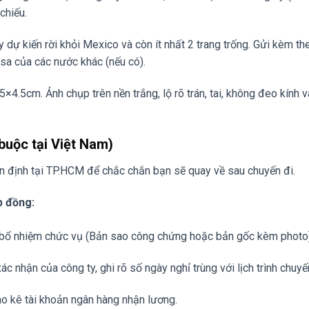
chiếu.
y dự kiến rời khỏi Mexico và còn ít nhất 2 trang trống. Gửi kèm t
isa của các nước khác (nếu có).
4.5cm. Ảnh chụp trên nền trắng, lộ rõ trán, tai, không đeo kính 
buộc tại Việt Nam)
 định tại TP.HCM để chắc chắn bạn sẽ quay về sau chuyến đi.
p đồng:
bổ nhiệm chức vụ (Bản sao công chứng hoặc bản gốc kèm photo)
c nhận của công ty, ghi rõ số ngày nghỉ trùng với lịch trình chuyến
o kê tài khoản ngân hàng nhận lương.