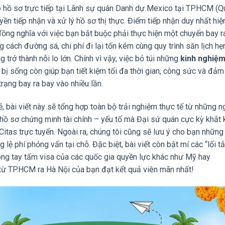
p hồ sơ trực tiếp tại Lãnh sự quán Danh dự Mexico tại TP.HCM (Q
ền tiếp nhận và xử lý hồ sơ thị thực. Điểm tiếp nhận duy nhất hiệ
ồng nghĩa với việc bạn bắt buộc phải thực hiện một chuyến bay r
 cách đường sá, chi phí đi lại tốn kém cùng quy trình săn lịch hẹ
 trở thành nỗi lo lớn. Chính vì vậy, việc bỏ túi những
kinh nghiệm
bị sống còn giúp bạn tiết kiệm tối đa thời gian, công sức và đảm
trạng bay ra bay vào nhiều lần.
ẻ, bài viết này sẽ tổng hợp toàn bộ trải nghiệm thực tế từ những n
 hồ sơ chứng minh tài chính – yếu tố mà Đại sứ quán cực kỳ khắt 
Citas trực tuyến. Ngoài ra, chúng tôi cũng sẽ lưu ý cho bạn những
ệ phí phỏng vấn tại chỗ. Đặc biệt, bài viết còn bật mí các “lối tắ
rong tay tấm visa của các quốc gia quyền lực khác như Mỹ hay
từ TP.HCM ra Hà Nội của bạn đạt kết quả viên mãn nhất!