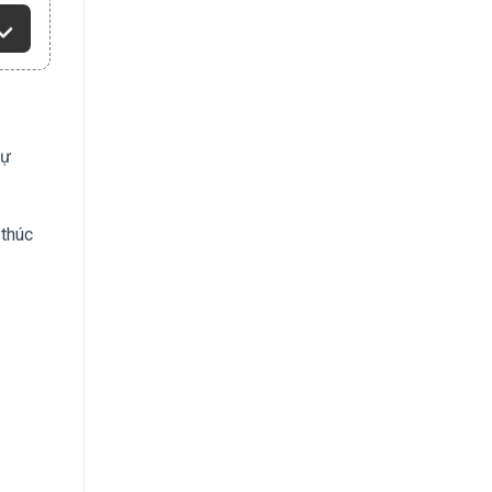
dự
 thúc