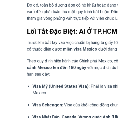
Do đó, toàn bộ đương đơn có hộ khẩu hoặc đang tạ
vào) đều phải tuân thủ một quy trình bắt buộc: Đăn
tham gia vòng phỏng vấn trực tiếp với viên chức L
Lối Tắt Đặc Biệt: Ai Ở TP.HC
Trước khi bắt tay vào việc chuẩn bị hàng tá giấy t
có thuộc diện được
miễn visa Mexico
dưới dạng 
Theo quy định hiện hành của Chính phủ Mexico, 
cảnh Mexico lên đến 180 ngày
với mục đích du l
hạn sau đây:
Visa Mỹ (United States Visa):
Phải là visa nh
Mexico.
Visa Schengen:
Visa của khối cộng đồng chung
Visa Nhật Bản, Canada, Vương quốc Anh (UK