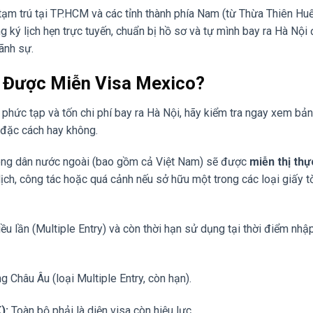
m trú tại TP.HCM và các tỉnh thành phía Nam (từ Thừa Thiên Huế
g ký lịch hẹn trực tuyến, chuẩn bị hồ sơ và tự mình bay ra Hà Nội
ãnh sự.
M Được Miễn Visa Mexico?
ờ phức tạp và tốn chi phí bay ra Hà Nội, hãy kiểm tra ngay xem bản
đặc cách hay không.
công dân nước ngoài (bao gồm cả Việt Nam) sẽ được
miễn thị th
ịch, công tác hoặc quá cảnh nếu sở hữu một trong các loại giấy t
iều lần (Multiple Entry) và còn thời hạn sử dụng tại thời điểm nhậ
 Châu Âu (loại Multiple Entry, còn hạn).
):
Toàn bộ phải là diện visa còn hiệu lực.