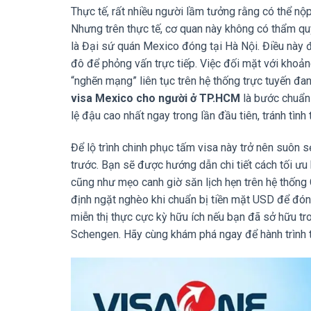
Thực tế, rất nhiều người lầm tưởng rằng có thể nộ
Nhưng trên thực tế, cơ quan này không có thẩm quy
là Đại sứ quán Mexico đóng tại Hà Nội. Điều này đ
đô để phỏng vấn trực tiếp. Việc đối mặt với khoảng
“nghẽn mạng” liên tục trên hệ thống trực tuyến đang
visa Mexico cho người ở TP.HCM
là bước chuẩn 
lệ đậu cao nhất ngay trong lần đầu tiên, tránh tình 
Để lộ trình chinh phục tấm visa này trở nên suôn s
trước. Bạn sẽ được hướng dẫn chi tiết cách tối ưu
cũng như mẹo canh giờ săn lịch hẹn trên hệ thống 
định ngặt nghèo khi chuẩn bị tiền mặt USD để đóng l
miễn thị thực cực kỳ hữu ích nếu bạn đã sở hữu t
Schengen. Hãy cùng khám phá ngay để hành trình 