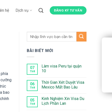
iên hệ
Dịch vụ
ĐĂNG KÝ TƯ VẤN
BÀI BIẾT MỚI
Làm visa Peru tại quận
07
10
Th8
 phía
Không
ó cưỡng
có
Thời Gian Xét Duyệt Visa
bình
06
trúc
luận
Mexico Mất Bao Lâu
Th8
ở
ưa bao
Làm
Không
visa
có
Kinh Nghiệm Xin Visa Du
 chính
Peru
bình
05
tại
luận
Lịch Phần Lan
Th8
quận
ở
10
Thời
Không
Gian
có