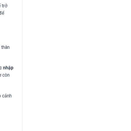
 trở
 để
 thân
ực nhập
ờ còn
p cảnh