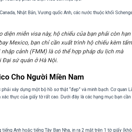
Canada, Nhật Bản, Vương quốc Anh, các nước thuộc khối Schenge
 diện miễn visa này, hộ chiếu của bạn phải còn hạn
 bay Mexico, bạn chỉ cần xuất trình hộ chiếu kèm tấm
ai nhập cảnh (FMM) là có thể hợp pháp du lịch mà
i Đại sứ quán ở Hà Nội.
xico Cho Người Miền Nam
c phải xây dựng một bộ hồ sơ thật “đẹp” và minh bạch. Cơ quan L
h xác thực của giấy tờ rất cao. Dưới đây là các hạng mục bạn cần
tiếng Anh hoặc tiếng Tây Ban Nha, in ra 2 mặt trên 1 tờ giấy (khô