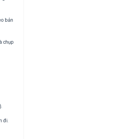
heo bản
và chụp
.
 đi.