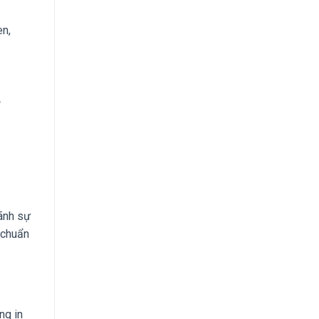
n,
ãnh sự
 chuẩn
ng in