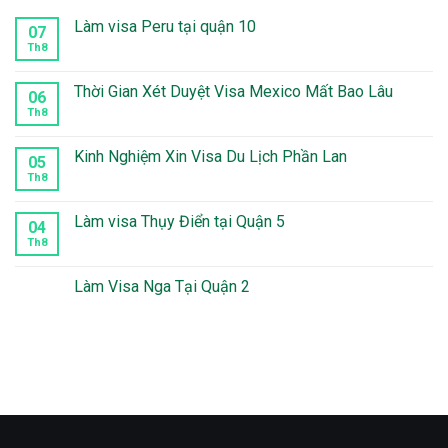
Làm visa Peru tại quận 10
07
Th8
Không
có
bình
luận
Thời Gian Xét Duyệt Visa Mexico Mất Bao Lâu
06
ở
Làm
Th8
Không
visa
có
Peru
bình
tại
luận
Kinh Nghiệm Xin Visa Du Lịch Phần Lan
05
quận
ở
10
Thời
Th8
Không
Gian
có
Xét
bình
Duyệt
luận
Làm visa Thụy Điển tại Quận 5
04
Visa
ở
Mexico
Kinh
Th8
Không
Mất
Nghiệm
có
Bao
Xin
bình
Lâu
Visa
luận
Làm Visa Nga Tại Quận 2
Du
ở
Lịch
Làm
Không
Phần
visa
có
Lan
Thụy
bình
Điển
luận
tại
ở
Quận
Làm
5
Visa
Nga
Tại
Quận
2