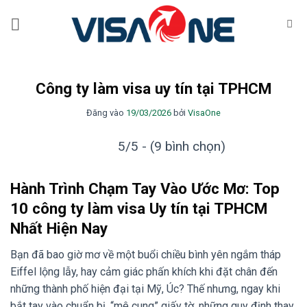
Bỏ
qua
nội
dung
Công ty làm visa uy tín tại TPHCM
Đăng vào
19/03/2026
bởi
VisaOne
5/5 - (9 bình chọn)
Hành Trình Chạm Tay Vào Ước Mơ: Top
10 công ty làm visa Uy tín tại TPHCM
Nhất Hiện Nay
Bạn đã bao giờ mơ về một buổi chiều bình yên ngắm tháp
Eiffel lộng lẫy, hay cảm giác phấn khích khi đặt chân đến
những thành phố hiện đại tại Mỹ, Úc? Thế nhưng, ngay khi
bắt tay vào chuẩn bị, “mê cung” giấy tờ, những quy định thay