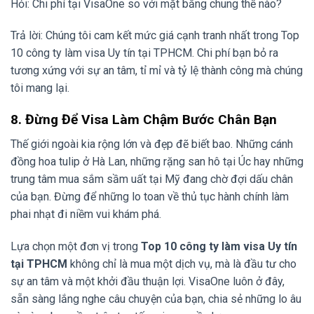
Hỏi: Chi phí tại VisaOne so với mặt bằng chung thế nào?
Trả lời: Chúng tôi cam kết mức giá cạnh tranh nhất trong Top
10 công ty làm visa Uy tín tại TPHCM. Chi phí bạn bỏ ra
tương xứng với sự an tâm, tỉ mỉ và tỷ lệ thành công mà chúng
tôi mang lại.
8. Đừng Để Visa Làm Chậm Bước Chân Bạn
Thế giới ngoài kia rộng lớn và đẹp đẽ biết bao. Những cánh
đồng hoa tulip ở Hà Lan, những rặng san hô tại Úc hay những
trung tâm mua sắm sầm uất tại Mỹ đang chờ đợi dấu chân
của bạn. Đừng để những lo toan về thủ tục hành chính làm
phai nhạt đi niềm vui khám phá.
Lựa chọn một đơn vị trong
Top 10 công ty làm visa Uy tín
tại TPHCM
không chỉ là mua một dịch vụ, mà là đầu tư cho
sự an tâm và một khởi đầu thuận lợi. VisaOne luôn ở đây,
sẵn sàng lắng nghe câu chuyện của bạn, chia sẻ những lo âu