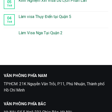
Kinh Nghiệm Xin Visa Du Lịch Phần Lan
05
quận
ở
10
Thời
Th8
Không
Gian
có
Xét
bình
Duyệt
luận
Làm visa Thụy Điển tại Quận 5
04
Visa
ở
Mexico
Kinh
Th8
Không
Mất
Nghiệm
có
Bao
Xin
bình
Lâu
Visa
luận
Làm Visa Nga Tại Quận 2
Du
ở
Lịch
Làm
Không
Phần
visa
có
Lan
Thụy
bình
Điển
luận
tại
ở
Quận
Làm
5
Visa
Nga
Tại
Quận
2
VĂN PHÒNG PHÍA NAM
TPHCM: 21K Nguyễn Văn Trỗi, P.11, Phú Nhuận, Thành phố
Hồ Chí Minh
VĂN PHÒNG PHÍA BẮC