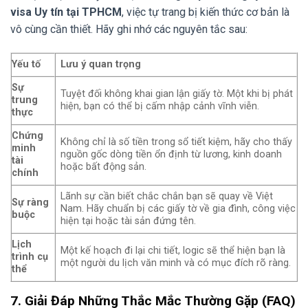
visa Uy tín tại TPHCM
, việc tự trang bị kiến thức cơ bản là
vô cùng cần thiết. Hãy ghi nhớ các nguyên tắc sau:
Yếu tố
Lưu ý quan trọng
Sự
Tuyệt đối không khai gian lận giấy tờ. Một khi bị phát
trung
hiện, bạn có thể bị cấm nhập cảnh vĩnh viễn.
thực
Chứng
Không chỉ là số tiền trong sổ tiết kiệm, hãy cho thấy
minh
nguồn gốc dòng tiền ổn định từ lương, kinh doanh
tài
hoặc bất động sản.
chính
Lãnh sự cần biết chắc chắn bạn sẽ quay về Việt
Sự ràng
Nam. Hãy chuẩn bị các giấy tờ về gia đình, công việc
buộc
hiện tại hoặc tài sản đứng tên.
Lịch
Một kế hoạch đi lại chi tiết, logic sẽ thể hiện bạn là
trình cụ
một người du lịch văn minh và có mục đích rõ ràng.
thể
7. Giải Đáp Những Thắc Mắc Thường Gặp (FAQ)