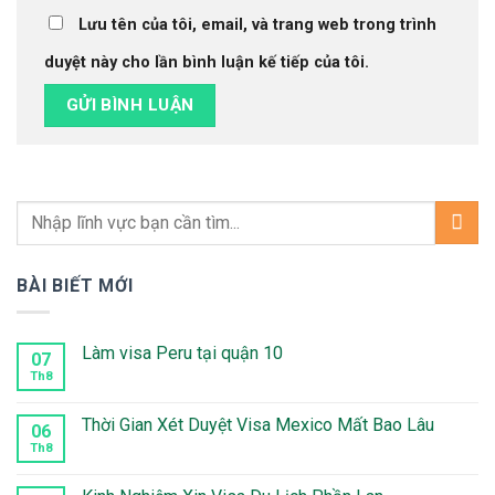
Lưu tên của tôi, email, và trang web trong trình
duyệt này cho lần bình luận kế tiếp của tôi.
BÀI BIẾT MỚI
Làm visa Peru tại quận 10
07
Th8
Không
có
bình
luận
Thời Gian Xét Duyệt Visa Mexico Mất Bao Lâu
06
ở
Làm
Th8
Không
visa
có
Peru
bình
tại
luận