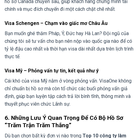
hồ sơ Canada chuyên sâu, giúp khách hàng chứng minh tài
chính và mục đích chuyến đi một cách chặt chẽ nhất.
Visa Schengen – Chạm vào giấc mơ Châu Âu
Bạn muốn ghé thăm Pháp, Ý, Đức hay Hà Lan? Đội ngũ của
chúng tôi sẽ tư vấn cho bạn nên nộp vào quốc gia nào để có
tỷ lệ đậu cao nhất và thời hạn visa dài nhất dựa trên lịch trình
thực tế.
Visa Mỹ – Phỏng vấn tự tin, kết quả như ý
Cái khó của visa Mỹ nằm ở vòng phỏng vấn. VisaOne không
chỉ chuẩn bị hồ sơ mà còn tổ chức các buổi phỏng vấn giả
định, giúp bạn luyện tập cách trả lời bình tĩnh, thông minh và
thuyết phục viên chức Lãnh sự.
6. Những Lưu Ý Quan Trọng Để Có Bộ Hồ Sơ
“Trăm Trận Trăm Thắng”
Dù bạn chọn bất kỳ đơn vị nào trong
Top 10 công ty làm