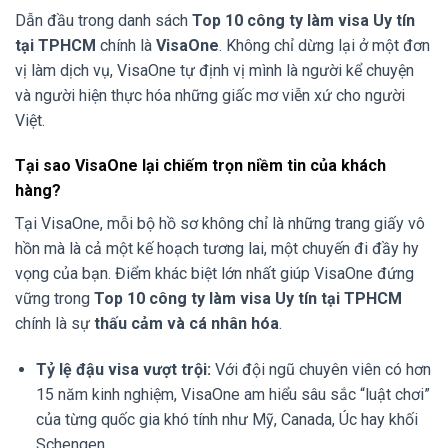
Dẫn đầu trong danh sách
Top 10 công ty làm visa Uy tín
tại TPHCM
chính là
VisaOne
. Không chỉ dừng lại ở một đơn
vị làm dịch vụ, VisaOne tự định vị mình là người kể chuyện
và người hiện thực hóa những giấc mơ viễn xứ cho người
Việt.
Tại sao VisaOne lại chiếm trọn niềm tin của khách
hàng?
Tại VisaOne, mỗi bộ hồ sơ không chỉ là những trang giấy vô
hồn mà là cả một kế hoạch tương lai, một chuyến đi đầy hy
vọng của bạn. Điểm khác biệt lớn nhất giúp VisaOne đứng
vững trong
Top 10 công ty làm visa Uy tín tại TPHCM
chính là sự
thấu cảm và cá nhân hóa
.
Tỷ lệ đậu visa vượt trội:
Với đội ngũ chuyên viên có hơn
15 năm kinh nghiệm, VisaOne am hiểu sâu sắc “luật chơi”
của từng quốc gia khó tính như Mỹ, Canada, Úc hay khối
Schengen.