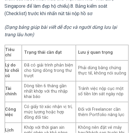
Singapore để làm đẹp hộ chiếu).8. Bảng kiểm soát
(Checklist) trước khi nhấn nút tái nộp hồ sơ
(Dạng bảng giúp bài viết dễ đọc và người dùng lưu lại
trang lâu hơn)
Tiêu
Trạng thái cần đạt
Lưu ý quan trọng
chí
Lý do
Đã có giải trình phản biện
Phải dùng bằng chứng
từ chối
cho từng dòng trong thư
thực tế, không nói suông
cũ
trượt
Dòng tiền 6 tháng gần
Tài
Tránh việc nộp cục một
nhất khớp với thu nhập
chính
số tiền lớn sát ngày nộp
khai báo
Có giấy tờ xác nhận vị trí,
Công
Đối với Freelancer cần
mức lương hoặc hợp
việc
thêm Portfolio năng lực
đồng đối tác
Khớp với thời gian xin
Không nên đặt vé máy
Lịch
nghỉ phép và khả năng
bay/khách sạn trước khi