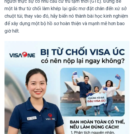
người thực sự có nhu cầu cư trú tạm thời (GTE). Đừng để
một lá thư từ chối làm khép lại giấc mơ đặt chân đến xứ sở
chuột túi; thay vào đó, hãy biến nó thành bài học kinh nghiệm
để xây dựng một bộ hồ sơ hoàn thiện và mạnh mẽ hơn bao
giờ hết.