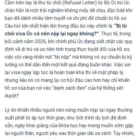
Cầm trên tay lá thư từ chối (Refusal Letter) từ Bộ Di trú Úc
chắc hẳn là một trải nghiệm không mấy dễ chịu, đặc biệt khi
bạn đã dành nhiều tâm huyết và chi phí để chuẩn bị hồ sơ.
Câu hỏi lớn nhất hiện lên trong đầu lúc này chính là:
“Bị từ
chối visa Úc có nên nộp lại ngay không?”
. Thực tế, trong
bối cảnh năm 2026, khi chính phủ Úc đang siết chặt các quy
định về di trú và ưu tiên tính trung thực tuyệt đối của hồ sơ,
việc vội vàng nhấn nút “tái nộp” mà không có sự chuẩn bị kỹ
lưỡng có thể dẫn đến một kết quả đáng buồn khác. Việc xin
lại visa ngay lập tức là hoàn toàn khả thi về mặt pháp lý,
nhưng liệu nó có mang lại cơ hội đậu cao hơn hay chỉ khiến
hồ sơ của bạn rơi vào “danh sách đen” của hệ thống xét
duyệt?
Lý do khiến nhiều người nôn nóng muốn nộp lại ngay thường
xuất phát từ áp lực thời gian, như lịch trình du lịch đã định
sẵn, ngày khai giảng của khóa học hay mong muốn sớm gặp
lại người thân, người yêu sau thời gian dài xa cách. Tuy nhiên,