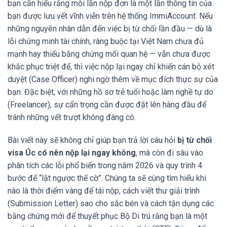
bạn cần hiểu rằng mỗi lần nộp đơn là một lần thông tin của
bạn được lưu vết vĩnh viễn trên hệ thống ImmiAccount. Nếu
những nguyên nhân dẫn đến việc bị từ chối lần đầu — dù là
lỗi chứng minh tài chính, ràng buộc tại Việt Nam chưa đủ
mạnh hay thiếu bằng chứng mối quan hệ — vẫn chưa được
khắc phục triệt để, thì việc nộp lại ngay chỉ khiến cán bộ xét
duyệt (Case Officer) nghi ngờ thêm về mục đích thực sự của
bạn. Đặc biệt, với những hồ sơ trẻ tuổi hoặc làm nghề tự do
(Freelancer), sự cẩn trọng cần được đặt lên hàng đầu để
tránh những vết trượt không đáng có.
Bài viết này sẽ không chỉ giúp bạn trả lời câu hỏi
bị từ chối
visa Úc có nên nộp lại ngay không
, mà còn đi sâu vào
phân tích các lỗi phổ biến trong năm 2026 và quy trình 4
bước để “lật ngược thế cờ”. Chúng ta sẽ cùng tìm hiểu khi
nào là thời điểm vàng để tái nộp, cách viết thư giải trình
(Submission Letter) sao cho sắc bén và cách tận dụng các
bằng chứng mới để thuyết phục Bộ Di trú rằng bạn là một