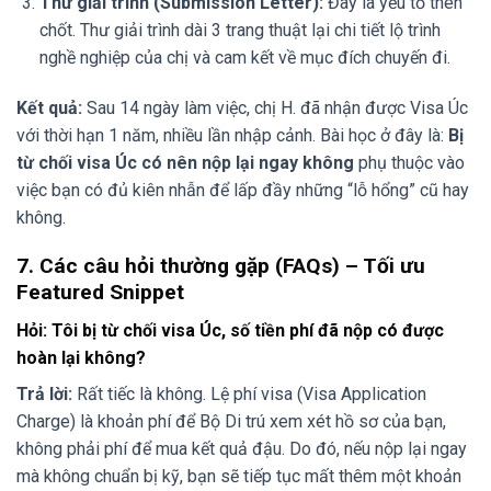
Thư giải trình (Submission Letter):
Đây là yếu tố then
chốt. Thư giải trình dài 3 trang thuật lại chi tiết lộ trình
nghề nghiệp của chị và cam kết về mục đích chuyến đi.
Kết quả:
Sau 14 ngày làm việc, chị H. đã nhận được Visa Úc
với thời hạn 1 năm, nhiều lần nhập cảnh. Bài học ở đây là:
Bị
từ chối visa Úc có nên nộp lại ngay không
phụ thuộc vào
việc bạn có đủ kiên nhẫn để lấp đầy những “lỗ hổng” cũ hay
không.
7. Các câu hỏi thường gặp (FAQs) – Tối ưu
Featured Snippet
Hỏi: Tôi bị từ chối visa Úc, số tiền phí đã nộp có được
hoàn lại không?
Trả lời:
Rất tiếc là không. Lệ phí visa (Visa Application
Charge) là khoản phí để Bộ Di trú xem xét hồ sơ của bạn,
không phải phí để mua kết quả đậu. Do đó, nếu nộp lại ngay
mà không chuẩn bị kỹ, bạn sẽ tiếp tục mất thêm một khoản