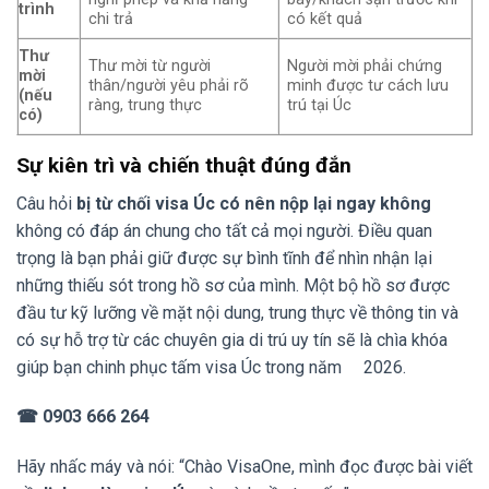
trình
chi trả
có kết quả
Thư
Thư mời từ người
Người mời phải chứng
mời
thân/người yêu phải rõ
minh được tư cách lưu
(nếu
ràng, trung thực
trú tại Úc
có)
Sự kiên trì và chiến thuật đúng đắn
Câu hỏi
bị từ chối visa Úc có nên nộp lại ngay không
không có đáp án chung cho tất cả mọi người. Điều quan
trọng là bạn phải giữ được sự bình tĩnh để nhìn nhận lại
những thiếu sót trong hồ sơ của mình. Một bộ hồ sơ được
đầu tư kỹ lưỡng về mặt nội dung, trung thực về thông tin và
có sự hỗ trợ từ các chuyên gia di trú uy tín sẽ là chìa khóa
giúp bạn chinh phục tấm visa Úc trong năm 2026.
☎ 0903 666 264
Hãy nhấc máy và nói: “Chào VisaOne, mình đọc được bài viết