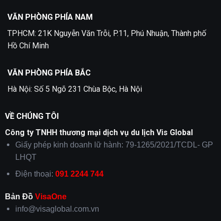
Quận
2
VĂN PHÒNG PHÍA NAM
TPHCM: 21K Nguyễn Văn Trỗi, P.11, Phú Nhuận, Thành phố
Hồ Chí Minh
VĂN PHÒNG PHÍA BẮC
Hà Nội: Số 5 Ngõ 231 Chùa Bộc, Hà Nội
VỀ CHÚNG TÔI
Công ty TNHH thương mại dịch vụ du lịch Vis Global
Giấy phép kinh doanh lữ hành: 79-1265/2021/TCDL- GP
LHQT
Điện thoại:
091 2244 744
Bản Đồ
VisaOne
info@visaglobal.com.vn