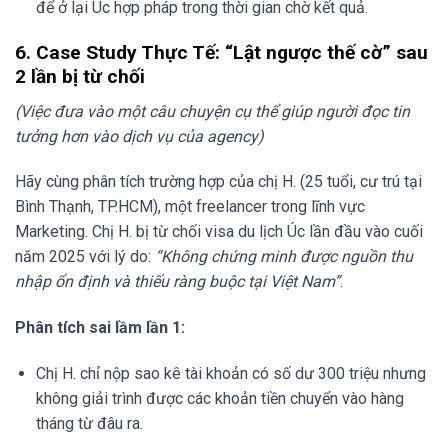
để ở lại Úc hợp pháp trong thời gian chờ kết quả.
6. Case Study Thực Tế: “Lật ngược thế cờ” sau
2 lần bị từ chối
(Việc đưa vào một câu chuyện cụ thể giúp người đọc tin
tưởng hơn vào dịch vụ của agency)
Hãy cùng phân tích trường hợp của chị H. (25 tuổi, cư trú tại
Bình Thạnh, TP.HCM), một freelancer trong lĩnh vực
Marketing. Chị H. bị từ chối visa du lịch Úc lần đầu vào cuối
năm 2025 với lý do:
“Không chứng minh được nguồn thu
nhập ổn định và thiếu ràng buộc tại Việt Nam”
.
Phân tích sai lầm lần 1:
Chị H. chỉ nộp sao kê tài khoản có số dư 300 triệu nhưng
không giải trình được các khoản tiền chuyển vào hàng
tháng từ đâu ra.