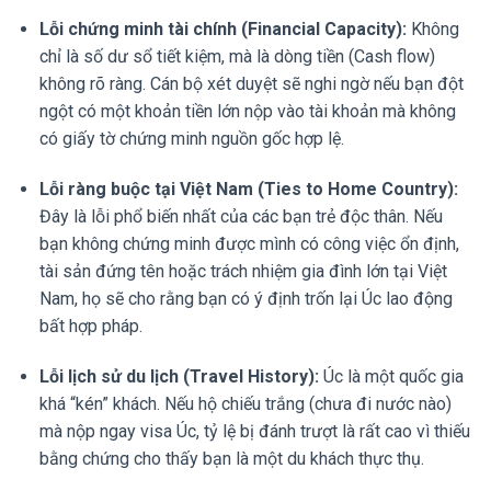
Lỗi chứng minh tài chính (Financial Capacity):
Không
chỉ là số dư sổ tiết kiệm, mà là dòng tiền (Cash flow)
không rõ ràng. Cán bộ xét duyệt sẽ nghi ngờ nếu bạn đột
ngột có một khoản tiền lớn nộp vào tài khoản mà không
có giấy tờ chứng minh nguồn gốc hợp lệ.
Lỗi ràng buộc tại Việt Nam (Ties to Home Country):
Đây là lỗi phổ biến nhất của các bạn trẻ độc thân. Nếu
bạn không chứng minh được mình có công việc ổn định,
tài sản đứng tên hoặc trách nhiệm gia đình lớn tại Việt
Nam, họ sẽ cho rằng bạn có ý định trốn lại Úc lao động
bất hợp pháp.
Lỗi lịch sử du lịch (Travel History):
Úc là một quốc gia
khá “kén” khách. Nếu hộ chiếu trắng (chưa đi nước nào)
mà nộp ngay visa Úc, tỷ lệ bị đánh trượt là rất cao vì thiếu
bằng chứng cho thấy bạn là một du khách thực thụ.