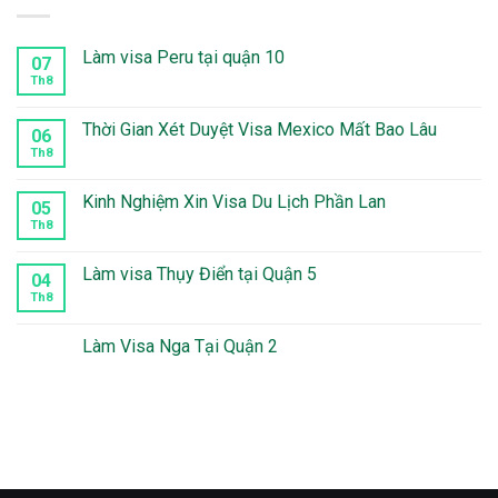
Làm visa Peru tại quận 10
07
Th8
Không
có
bình
luận
Thời Gian Xét Duyệt Visa Mexico Mất Bao Lâu
06
ở
Làm
Th8
Không
visa
có
Peru
bình
tại
luận
Kinh Nghiệm Xin Visa Du Lịch Phần Lan
05
quận
ở
10
Thời
Th8
Không
Gian
có
Xét
bình
Duyệt
luận
Làm visa Thụy Điển tại Quận 5
04
Visa
ở
Mexico
Kinh
Th8
Không
Mất
Nghiệm
có
Bao
Xin
bình
Lâu
Visa
luận
Làm Visa Nga Tại Quận 2
Du
ở
Lịch
Làm
Không
Phần
visa
có
Lan
Thụy
bình
Điển
luận
tại
ở
Quận
Làm
5
Visa
Nga
Tại