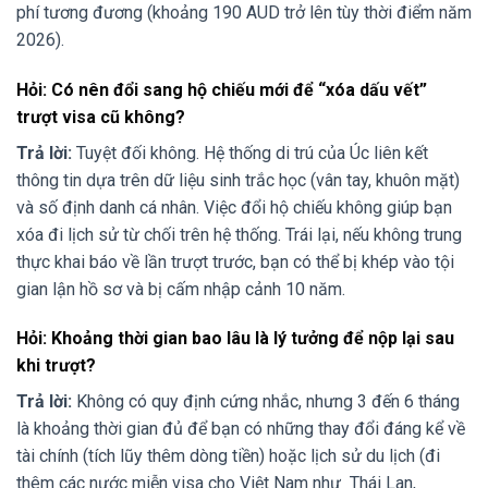
phí tương đương (khoảng 190 AUD trở lên tùy thời điểm năm
2026).
Hỏi: Có nên đổi sang hộ chiếu mới để “xóa dấu vết”
trượt visa cũ không?
Trả lời:
Tuyệt đối không. Hệ thống di trú của Úc liên kết
thông tin dựa trên dữ liệu sinh trắc học (vân tay, khuôn mặt)
và số định danh cá nhân. Việc đổi hộ chiếu không giúp bạn
xóa đi lịch sử từ chối trên hệ thống. Trái lại, nếu không trung
thực khai báo về lần trượt trước, bạn có thể bị khép vào tội
gian lận hồ sơ và bị cấm nhập cảnh 10 năm.
Hỏi: Khoảng thời gian bao lâu là lý tưởng để nộp lại sau
khi trượt?
Trả lời:
Không có quy định cứng nhắc, nhưng 3 đến 6 tháng
là khoảng thời gian đủ để bạn có những thay đổi đáng kể về
tài chính (tích lũy thêm dòng tiền) hoặc lịch sử du lịch (đi
thêm các nước miễn visa cho Việt Nam như Thái Lan,