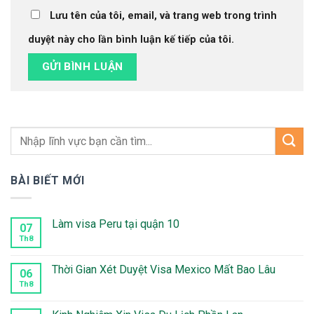
Lưu tên của tôi, email, và trang web trong trình
duyệt này cho lần bình luận kế tiếp của tôi.
BÀI BIẾT MỚI
Làm visa Peru tại quận 10
07
Th8
Không
có
bình
luận
Thời Gian Xét Duyệt Visa Mexico Mất Bao Lâu
06
ở
Làm
Th8
Không
visa
có
Peru
bình
tại
luận