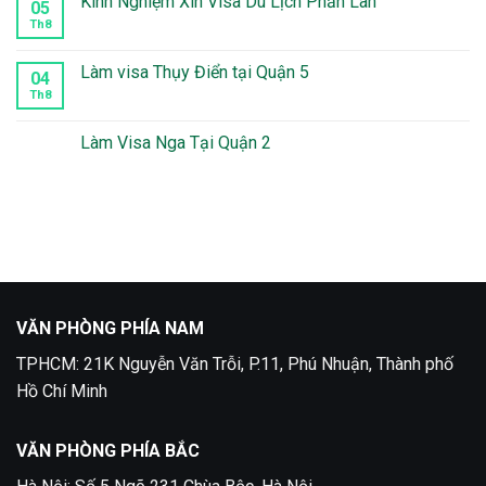
Kinh Nghiệm Xin Visa Du Lịch Phần Lan
05
quận
ở
10
Thời
Th8
Không
Gian
có
Xét
bình
Duyệt
luận
Làm visa Thụy Điển tại Quận 5
04
Visa
ở
Mexico
Kinh
Th8
Không
Mất
Nghiệm
có
Bao
Xin
bình
Lâu
Visa
luận
Làm Visa Nga Tại Quận 2
Du
ở
Lịch
Làm
Không
Phần
visa
có
Lan
Thụy
bình
Điển
luận
tại
ở
Quận
Làm
5
Visa
Nga
Tại
Quận
2
VĂN PHÒNG PHÍA NAM
TPHCM: 21K Nguyễn Văn Trỗi, P.11, Phú Nhuận, Thành phố
Hồ Chí Minh
VĂN PHÒNG PHÍA BẮC