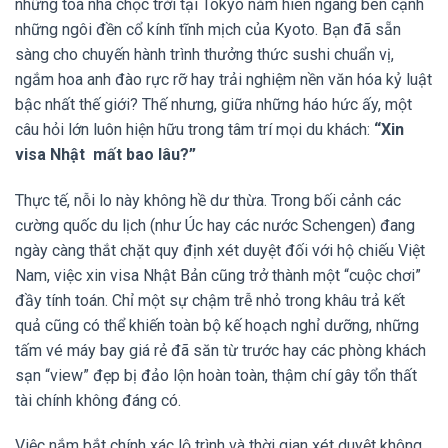
những tòa nhà chọc trời tại Tokyo nằm hiên ngang bên cạnh
những ngôi đền cổ kính tĩnh mịch của Kyoto. Bạn đã sẵn
sàng cho chuyến hành trình thưởng thức sushi chuẩn vị,
ngắm hoa anh đào rực rỡ hay trải nghiệm nền văn hóa kỷ luật
bậc nhất thế giới? Thế nhưng, giữa những háo hức ấy, một
câu hỏi lớn luôn hiện hữu trong tâm trí mọi du khách:
“Xin
visa Nhật mất bao lâu?”
Thực tế, nỗi lo này không hề dư thừa. Trong bối cảnh các
cường quốc du lịch (như Úc hay các nước Schengen) đang
ngày càng thắt chặt quy định xét duyệt đối với hộ chiếu Việt
Nam, việc xin visa Nhật Bản cũng trở thành một “cuộc chơi”
đầy tính toán. Chỉ một sự chậm trễ nhỏ trong khâu trả kết
quả cũng có thể khiến toàn bộ kế hoạch nghỉ dưỡng, những
tấm vé máy bay giá rẻ đã săn từ trước hay các phòng khách
sạn “view” đẹp bị đảo lộn hoàn toàn, thậm chí gây tổn thất
tài chính không đáng có.
Việc nắm bắt chính xác lộ trình và thời gian xét duyệt không