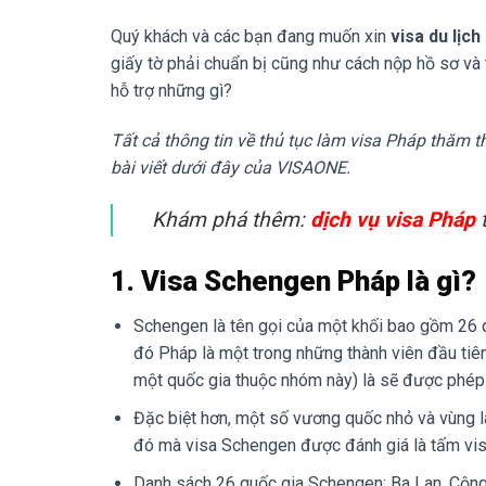
Quý khách và các bạn đang muốn xin
visa du lịc
giấy tờ phải chuẩn bị cũng như cách nộp hồ sơ và
hỗ trợ những gì?
Tất cả thông tin về thủ tục làm visa Pháp thăm t
bài viết dưới đây của VISAONE.
Khám phá thêm:
dịch vụ visa Pháp
t
1. Visa Schengen Pháp là gì?
Schengen là tên gọi của một khối bao gồm 26 qu
đó Pháp là một trong những thành viên đầu tiên
một quốc gia thuộc nhóm này) là sẽ được phép 
Đặc biệt hơn, một số vương quốc nhỏ và vùng l
đó mà visa Schengen được đánh giá là tấm visa
Danh sách 26 quốc gia Schengen: Ba Lan, Cộng hò