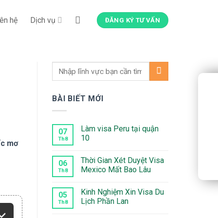
iên hệ
Dịch vụ
ĐĂNG KÝ TƯ VẤN
BÀI BIẾT MỚI
Làm visa Peru tại quận
07
10
Th8
ấc mơ
Không
có
Thời Gian Xét Duyệt Visa
bình
06
luận
Mexico Mất Bao Lâu
Th8
ở
Làm
Không
visa
có
Kinh Nghiệm Xin Visa Du
Peru
bình
05
tại
luận
Lịch Phần Lan
Th8
quận
ở
10
Thời
Không
Gian
có