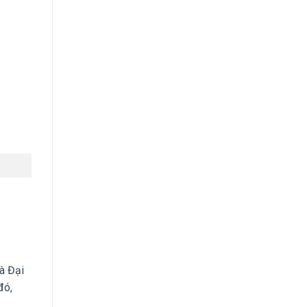
là Đại
đó,