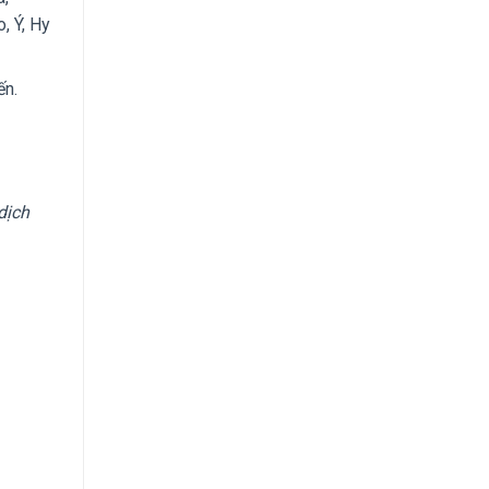
, Ý, Hy
ến.
dịch