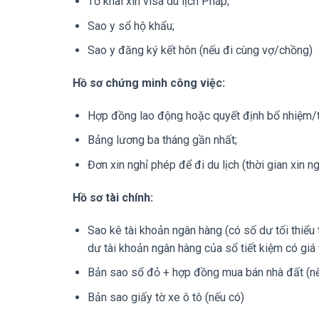
Tờ khai xin visa du lịch Pháp;
Sao y sổ hộ khẩu;
Sao y đăng ký kết hôn (nếu đi cùng vợ/chồng)
Hồ sơ chứng minh công việc:
Hợp đồng lao động hoặc quyết định bổ nhiệm/
Bảng lương ba tháng gần nhất;
Đơn xin nghỉ phép để đi du lịch (thời gian xin n
Hồ sơ tài chính:
Sao kê tài khoản ngân hàng (có số dư tối thiểu
dư tài khoản ngân hàng của sổ tiết kiệm có giá t
Bản sao sổ đỏ + hợp đồng mua bán nhà đất (nế
Bản sao giấy tờ xe ô tô (nếu có)