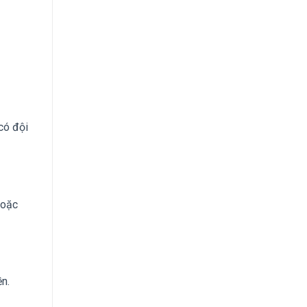
có đội
hoặc
n.