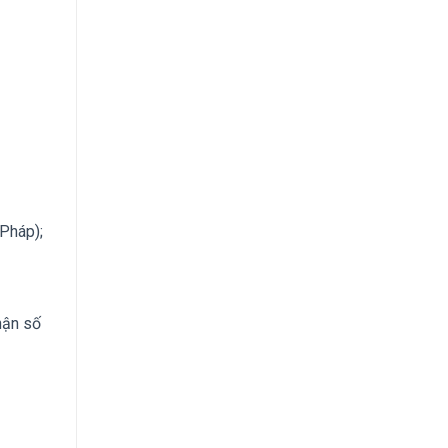
 Pháp);
hận số