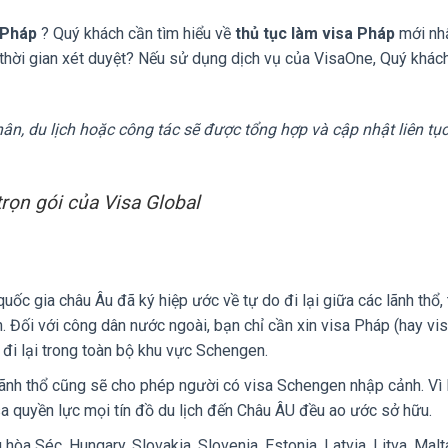
h Pháp
? Quý khách cần tìm hiểu về
thủ tục làm visa Pháp
mới nhấ
 thời gian xét duyệt? Nếu sử dụng dịch vụ của VisaOne, Quý khá
hân, du lịch hoặc công tác sẽ được tổng hợp và cập nhật liên tục
rọn gói của Visa Global
ốc gia châu Âu đã ký hiệp ước về tự do đi lại giữa các lãnh thổ, 
. Đối với công dân nước ngoài, bạn chỉ cần xin visa Pháp (hay vi
đi lại trong toàn bộ khu vực Schengen.
ãnh thổ cũng sẽ cho phép người có visa Schengen nhập cảnh. Vì 
 quyền lực mọi tín đồ du lịch đến Châu ÂU đều ao ước sở hữu.
a Séc, Hungary, Slovakia, Slovenia, Estonia, Latvia, Litva, Malt