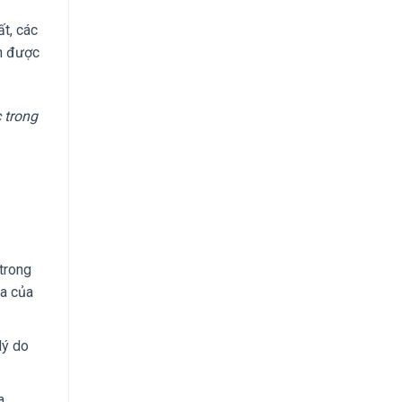
t, các
ch được
 trong
trong
sa của
lý do
a,