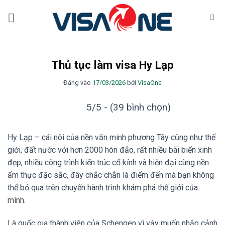
Bỏ
qua
nội
dung
Thủ tục làm visa Hy Lạp
Đăng vào
17/03/2026
bởi
VisaOne
5/5 - (39 bình chọn)
Hy Lạp – cái nôi của nền văn minh phương Tây cũng như thế
giới, đất nước với hơn 2000 hòn đảo, rất nhiều bãi biển xinh
đẹp, nhiều công trình kiến ​​trúc cổ kính và hiện đại cùng nền
ẩm thực đặc sắc, đây chắc chắn là điểm đến mà bạn không
thể bỏ qua trên chuyến hành trình khám phá thế giới của
mình.
Là quốc gia thành viên của Schengen vì vậy muốn nhập cảnh