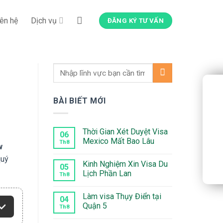
iên hệ
Dịch vụ
ĐĂNG KÝ TƯ VẤN
BÀI BIẾT MỚI
Thời Gian Xét Duyệt Visa
06
Mexico Mất Bao Lâu
Th8
w
Không
quý
có
Kinh Nghiệm Xin Visa Du
bình
05
luận
Lịch Phần Lan
Th8
ở
Thời
Không
Gian
có
Làm visa Thụy Điển tại
Xét
bình
04
Duyệt
luận
Quận 5
Th8
Visa
ở
Mexico
Kinh
Không
Mất
Nghiệm
có