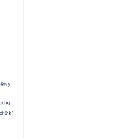
iểm y
ương.
chữ kí