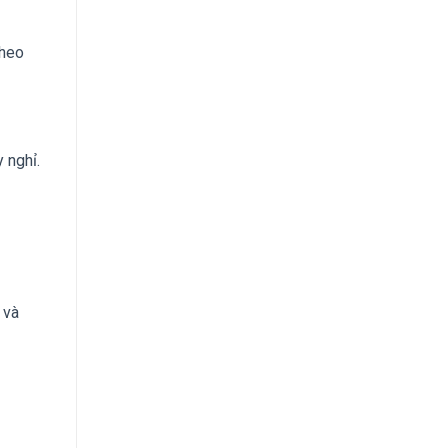
theo
 nghỉ.
 và