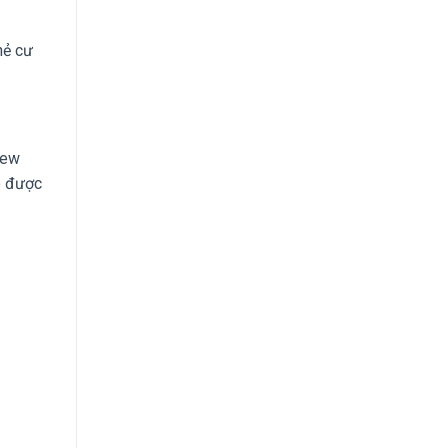
hẻ cư
New
p được