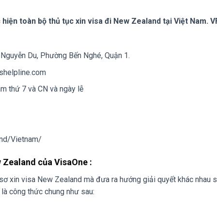
iện toàn bộ thủ tục xin visa đi New Zealand tại Việt Nam. V
g Nguyễn Du, Phường Bến Nghé, Quận 1.
fshelpline.com
àm thứ 7 và CN và ngày lễ
and/Vietnam/
ew Zealand của VisaOne :
ồ sơ xin visa New Zealand mà đưa ra hướng giải quyết khác nhau 
i là công thức chung như sau: