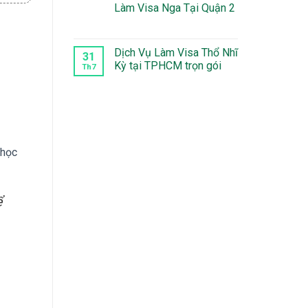
Làm Visa Nga Tại Quận 2
Bao
Xin
bình
Lâu
Visa
luận
Không
Du
ở
có
Lịch
Làm
bình
Phần
visa
luận
Dịch Vụ Làm Visa Thổ Nhĩ
Lan
Thụy
31
ở
Điển
Kỳ tại TPHCM trọn gói
Làm
Th7
tại
Visa
Quận
Không
Nga
5
có
Tại
bình
Quận
luận
2
ở
Dịch
Vụ
Làm
 học
Visa
Thổ
Nhĩ
Kỳ
tại
TPHCM
ể
trọn
gói