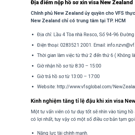
Địa điểm nộp hồ sơ xin visa New Zealand
Chính phủ New Zealand ủy quyền cho VFS thực h
New Zealand chỉ có trung tâm tại TP. HCM
Địa chỉ: Lầu 4 Tòa nhà Resco, Số 94-96 Đườn
Điện thoại: 0283521 2001. Email: info.nzvn@v
Thời gian làm việc từ thứ 2 đến thứ 6 ( Không l
Giờ nhận hồ sơ từ 8:30 – 15:00
Giờ trả hồ sơ từ 13:00 – 17:00
Website: http://www.vfsglobal.com/NewZeal
Kinh nghiệm tăng tỉ lệ đậu khi xin visa N
Một tư vấn viên có tư duy tốt sẽ nhìn vào từng h
có lợi nhất, tuy vậy có một số điều cơ bản tạm gọ
Năng lực tài chính mạnh.