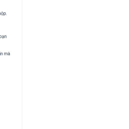
nộp.
 bạn
in mà