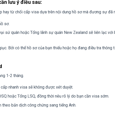
ần lưu ý điều sau:
p hay từ chối cấp visa dựa trên nội dung hồ sơ mà đương sự đã 
hồ sơ.
Đại sứ quán hoặc Tổng lãnh sự quán New Zealand sẽ liên lạc với
ục. Bởi có thể hồ sơ của bạn thiếu hoặc họ đang điều tra thông t
d
ng 1-2 tháng.
 cấp nhanh visa sẽ không được xét duyệt.
ĐSQ hoặc Tổng LSQ, đồng thời nêu rõ lý do bạn cần visa sớm.
m theo bản dịch công chứng sang tiếng Anh.