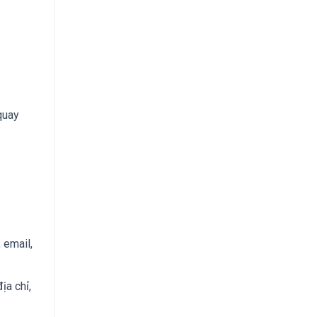
quay
 email,
ịa chỉ,