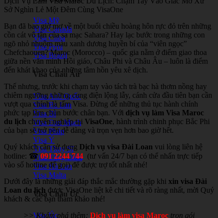
Dịch Vụ Làm Visa Maroc Du Lịch: Chạm Tay Vào Giấc Mơ Xứ
Sở Nghìn Lẻ Một Đêm Cùng VisaOne
Visa Mỹ
Bạn đã bao giờ mơ về một buổi chiều hoàng hôn rực đỏ trên những
Visa Canada
cồn cát vô tận của sa mạc Sahara? Hay lạc bước trong những con
Visa Cuba
ngõ nhỏ nhuộm màu xanh dương huyền bí của “viên ngọc”
Visa Peru
Chefchaouen? Maroc (Morocco) – quốc gia nằm ở điểm giao thoa
Visa Brazil
giữa nền văn minh Hồi giáo, Châu Phi và Châu Âu – luôn là điểm
đến khát khao của những tâm hồn yêu xê dịch.
Visa Châu Âu
Thế nhưng, trước khi chạm tay vào tách trà bạc hà thơm nồng hay
chiêm ngưỡng những cung điện lộng lẫy, cánh cửa đầu tiên bạn cần
Visa Anh Quốc
vượt qua chính là tấm Visa. Đừng để những thủ tục hành chính
Visa Ba Lan
phức tạp làm chùn bước chân bạn. Với
dịch vụ làm Visa Maroc
Visa Bỉ
du lịch
chuyên nghiệp tại
VisaOne
, hành trình chinh phục Bắc Phi
Visa Đan Mạch
của bạn sẽ trở nên dễ dàng và trọn vẹn hơn bao giờ hết.
Visa Pháp
Visa Ý
Quý khách cần sử dụng
Dịch vụ visa Đài Loan
vui lòng liên hệ
Visa Thụy Sĩ
hotline: ☎
091 2244 744
(tư vấn 24/7 bạn có thể nhấn trực tiếp
Visa Thụy Điển
vào số hotline để gọi) để được trợ tốt nhất nhé!
Visa Hà Lan
Visa Malta
Dưới đây là những giải đáp thắc mắc thường gặp khi
xin visa Đài
Loan du lịch
được VisaOne liệt kê chi tiết và rõ ràng nhất, mời Quý
Visa Châu Úc
khách & các bạn tham khảo nhé!
>> Khám phá thêm:
Dịch vụ làm visa Maroc
trọn gói
Visa Úc