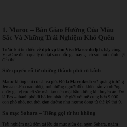
1. Maroc – Bản Giao Hưởng Của Màu
Sắc Và Những Trải Nghiệm Khó Quên
Trước khi tìm hiểu về
dịch vụ làm Visa Maroc du lịch
, hãy cùng
VisaOne điểm qua lý do tại sao quốc gia này lại có sức hút mãnh liệt
đến thế.
Sức quyến rũ từ những thành phố cổ kính
Maroc không chỉ có cát và gió. Đó là
Marrakech
với quảng trường
Jemaa el-Fna náo nhiệt, nơi những người điều khiển rắn và những
quầy gia vị rực rỡ sắc màu tạo nên một bầu không khí huyền ảo. Đó
là
Fes
– thành phố đi bộ lớn nhất thế giới với mê cung hơn 9.000
con phố nhỏ, nơi thời gian dường như ngưng đọng từ thế kỷ thứ 9.
Sa mạc Sahara – Tiếng gọi từ hư không
Trải nghiệm ngủ đêm tại lều du mục giữa đại ngàn Sahara, ngắm