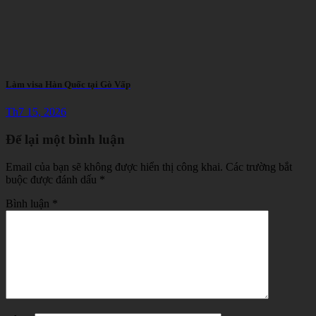
Làm visa Hàn Quốc tại Gò Vấp
Th7 15, 2026
Để lại một bình luận
Email của bạn sẽ không được hiển thị công khai.
Các trường bắt
buộc được đánh dấu
*
Bình luận
*