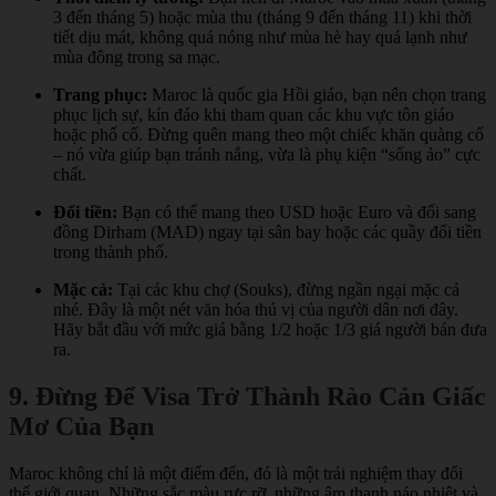
3 đến tháng 5) hoặc mùa thu (tháng 9 đến tháng 11) khi thời
tiết dịu mát, không quá nóng như mùa hè hay quá lạnh như
mùa đông trong sa mạc.
Trang phục:
Maroc là quốc gia Hồi giáo, bạn nên chọn trang
phục lịch sự, kín đáo khi tham quan các khu vực tôn giáo
hoặc phố cổ. Đừng quên mang theo một chiếc khăn quàng cổ
– nó vừa giúp bạn tránh nắng, vừa là phụ kiện “sống ảo” cực
chất.
Đổi tiền:
Bạn có thể mang theo USD hoặc Euro và đổi sang
đồng Dirham (MAD) ngay tại sân bay hoặc các quầy đổi tiền
trong thành phố.
Mặc cả:
Tại các khu chợ (Souks), đừng ngần ngại mặc cả
nhé. Đây là một nét văn hóa thú vị của người dân nơi đây.
Hãy bắt đầu với mức giá bằng 1/2 hoặc 1/3 giá người bán đưa
ra.
9. Đừng Để Visa Trở Thành Rào Cản Giấc
Mơ Của Bạn
Maroc không chỉ là một điểm đến, đó là một trải nghiệm thay đổi
thế giới quan. Những sắc màu rực rỡ, những âm thanh náo nhiệt và