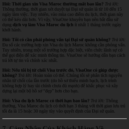
Hỏi: Thời gian xin Visa Maroc thường mất bao lâu?
Trả lời:
Thông thường, thời gian xét duyệt tại Đại sứ quán là từ 10 đến 15
ngày làm việc. Tuy nhiên, vào mùa cao điểm du lịch, thời gian này
có thể kéo dài hơn. Vì vậy, VisaOne khuyên bạn nên bắt đầu sử
dụng
dịch vụ làm Visa Maroc du lịch
ít nhất 1 tháng trước ngày
khởi hành.
Hỏi: Tôi có cần phải phỏng vấn tại Đại sứ quán không?
Trả lời:
Đa số các trường hợp xin Visa du lịch Maroc không cần phỏng vấn.
Tuy nhiên, trong một số trường hợp đặc biệt, viên chức lãnh sự có
thể gọi điện để xác minh thông tin. VisaOne sẽ hướng dẫn bạn cách
trả lời tự tin và chính xác nhất.
Hỏi: Nếu tôi bị từ chối Visa trước đó, VisaOne có giúp được
không?
Trả lời:
Hoàn toàn có thể. Chúng tôi sẽ phân tích nguyên
nhân từ chối của lần trước (do hồ sơ thiếu minh bạch, lịch trình
không hợp lý hay tài chính chưa đủ mạnh) để khắc phục và xây
dựng lại một bộ hồ sơ “đẹp” hơn cho bạn.
Hỏi: Visa du lịch Maroc có thời hạn bao lâu?
Trả lời:
Thông
thường, Visa Maroc du lịch có thời hạn 3 tháng với thời gian lưu trú
tối đa là 15 hoặc 30 ngày tùy vào quyết định của Đại sứ quán.
7. Cảm Nhận Của Khách Hàng Về