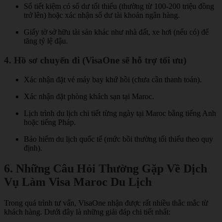
Sổ tiết kiệm có số dư tối thiểu (thường từ 100-200 triệu đồng
trở lên) hoặc xác nhận số dư tài khoản ngân hàng.
Giấy tờ sở hữu tài sản khác như nhà đất, xe hơi (nếu có) để
tăng tỷ lệ đậu.
4. Hồ sơ chuyến đi (VisaOne sẽ hỗ trợ tối ưu)
Xác nhận đặt vé máy bay khứ hồi (chưa cần thanh toán).
Xác nhận đặt phòng khách sạn tại Maroc.
Lịch trình du lịch chi tiết từng ngày tại Maroc bằng tiếng Anh
hoặc tiếng Pháp.
Bảo hiểm du lịch quốc tế (mức bồi thường tối thiểu theo quy
định).
6. Những Câu Hỏi Thường Gặp Về Dịch
Vụ Làm Visa Maroc Du Lịch
Trong quá trình tư vấn, VisaOne nhận được rất nhiều thắc mắc từ
khách hàng. Dưới đây là những giải đáp chi tiết nhất: