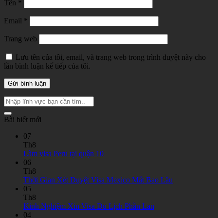
Tên
*
Email
*
Trang web
Lưu tên của tôi, email, và trang web trong trình duyệt này cho
lần bình luận kế tiếp của tôi.
Bài biết mới
07
Th8
Không
Làm visa Peru tại quận 10
có
06
bình
Th8
luận
Không
Thời Gian Xét Duyệt Visa Mexico Mất Bao Lâu
ở
có
05
Làm
bình
Th8
visa
Không
luận
Kinh Nghiệm Xin Visa Du Lịch Phần Lan
Peru
ở
có
04