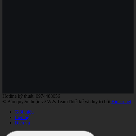
Hotline kỹ thuật: 0974488056
© Bản quyền thuộc về W2s Team
Thiết kế và duy trì bởi
Bidico.net
Giới thiệu
Liên hệ
Dịch vụ