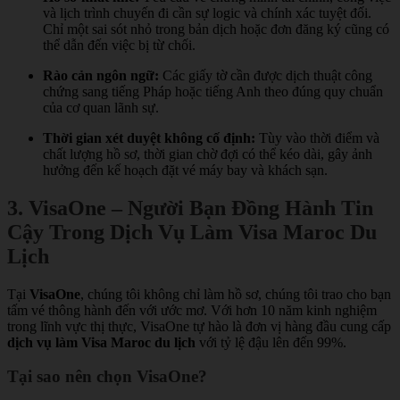
và lịch trình chuyến đi cần sự logic và chính xác tuyệt đối.
Chỉ một sai sót nhỏ trong bản dịch hoặc đơn đăng ký cũng có
thể dẫn đến việc bị từ chối.
Rào cản ngôn ngữ:
Các giấy tờ cần được dịch thuật công
chứng sang tiếng Pháp hoặc tiếng Anh theo đúng quy chuẩn
của cơ quan lãnh sự.
Thời gian xét duyệt không cố định:
Tùy vào thời điểm và
chất lượng hồ sơ, thời gian chờ đợi có thể kéo dài, gây ảnh
hưởng đến kế hoạch đặt vé máy bay và khách sạn.
3. VisaOne – Người Bạn Đồng Hành Tin
Cậy Trong Dịch Vụ Làm Visa Maroc Du
Lịch
Tại
VisaOne
, chúng tôi không chỉ làm hồ sơ, chúng tôi trao cho bạn
tấm vé thông hành đến với ước mơ. Với hơn 10 năm kinh nghiệm
trong lĩnh vực thị thực, VisaOne tự hào là đơn vị hàng đầu cung cấp
dịch vụ làm Visa Maroc du lịch
với tỷ lệ đậu lên đến 99%.
Tại sao nên chọn VisaOne?