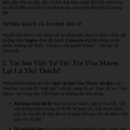
nhìn bầu trời sao dày đặc và đón ánh bình minh đầu tiên trên lưng
lạc đà là điều mà bất kỳ du khách nào cũng nên thử một lần trong
đời.
Sự hiếu khách và ẩm thực tinh tế
Người dân Maroc nổi tiếng với sự nồng hậu. Bạn sẽ được chiêu đãi
những món
Tagine
đậm đà, bánh
Couscous
truyền thống và tất
nhiên, không thể thiếu “whiskey của người Maroc” – trà bạc hà
nóng hổi.
2. Tại Sao Việc Tự Túc Xin Visa Maroc
Lại Là Thử Thách?
Nhiều khách hàng tìm đến
dịch vụ làm Visa Maroc du lịch
của
VisaOne sau khi đã “mệt mỏi” với mê cung hồ sơ. Thực tế, xin Visa
Maroc cho công dân Việt Nam có những đặc thù riêng:
Khoảng cách địa lý:
Đại sứ quán Maroc đặt tại Hà Nội. Đối
với những khách hàng ở TP.HCM hoặc các tỉnh thành khác,
việc di chuyển để nộp hồ sơ và nhận kết quả tốn rất nhiều thời
gian và chi phí.
Hồ sơ khắt khe:
Yêu cầu về chứng minh tài chính, công việc