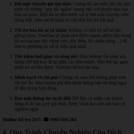
Đội ngũ chuyên gia tận tâm:
Chúng tôi am hiểu sâu sắc quy
trình và những “quy tắc ngầm” trong việc xét duyệt visa của
Đại sứ quán. Mỗi hồ sơ đều được xử lý bởi một chuyên viên
riêng biệt, bám sát từ khâu tư vấn đến khi trả kết quả.
Tối ưu hóa hồ sơ cá nhân:
Không có một bộ hồ sơ nào
giống nhau. VisaOne sẽ phân tích điểm mạnh, điểm yếu trong
hồ sơ của bạn (tài chính yếu, độc thân, hộ chiếu trắng…) để
đưa ra phương án xử lý hiệu quả nhất.
Tiết kiệm thời gian và công sức:
Bạn không cần phải xếp
hàng chờ đợi hay đi lại giữa các tỉnh thành. Mọi thủ tục giao
nhận hồ sơ đều được VisaOne hỗ trợ tận nhà.
Minh bạch về chi phí:
Chúng tôi cam kết không phát sinh
chi phí ẩn. Mọi khoản phí đều được thông báo rõ ràng ngay
từ đầu trong hợp đồng.
Bảo mật thông tin tuyệt đối:
Dữ liệu cá nhân của khách
hàng là tài sản quý giá nhất, được VisaOne cam kết bảo vệ
nghiêm ngặt.
Hotline hỗ trợ 24/7: ☎ 0903 666 264
4. Quy Trình Chuyên Nghiệp Của Dịch