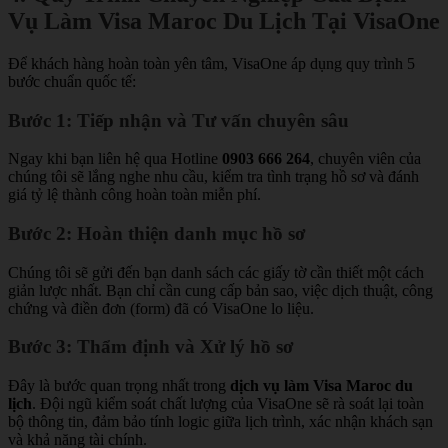
Vụ Làm Visa Maroc Du Lịch Tại VisaOne
Để khách hàng hoàn toàn yên tâm, VisaOne áp dụng quy trình 5
bước chuẩn quốc tế:
Bước 1: Tiếp nhận và Tư vấn chuyên sâu
Ngay khi bạn liên hệ qua Hotline
0903 666 264
, chuyên viên của
chúng tôi sẽ lắng nghe nhu cầu, kiểm tra tình trạng hồ sơ và đánh
giá tỷ lệ thành công hoàn toàn miễn phí.
Bước 2: Hoàn thiện danh mục hồ sơ
Chúng tôi sẽ gửi đến bạn danh sách các giấy tờ cần thiết một cách
giản lược nhất. Bạn chỉ cần cung cấp bản sao, việc dịch thuật, công
chứng và điền đơn (form) đã có VisaOne lo liệu.
Bước 3: Thẩm định và Xử lý hồ sơ
Đây là bước quan trọng nhất trong
dịch vụ làm Visa Maroc du
lịch
. Đội ngũ kiểm soát chất lượng của VisaOne sẽ rà soát lại toàn
bộ thông tin, đảm bảo tính logic giữa lịch trình, xác nhận khách sạn
và khả năng tài chính.