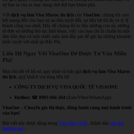
sự bao la của sa mạc đang chờ đợi bạn khám phá.
Với
dịch vụ làm Visa Maroc du lịch
của
VisaOne
, chúng tôi cam
kết mang đến cho bạn sự an tâm tuyệt đối, sự tiện lợi tối đa và tỷ lệ
thành công cao nhất. Hãy để chúng tôi lo liệu những con số, những
tờ đơn và những thủ tục khô khan, việc của bạn chỉ là chuẩn bị một
tâm hồn đẹp và một chiếc máy ảnh đầy pin để ghi lại những khoảnh
khắc tuyệt vời nhất tại Bắc Phi.
Liên Hệ Ngay Với VisaOne Để Được Tư Vấn Miễn
Phí!
Mọi chi tiết về hồ sơ, quy trình và báo giá
dịch vụ làm Visa Maroc
du lịch
, quý khách vui lòng liên hệ:
CÔNG TY DỊCH VỤ VISA QUỐC TẾ VISAONE
Hotline:
☎
0903 666 264
(Zalo/Viber/WhatsApp)
VisaOne – Chuyên gia thị thực, đồng hành cùng mọi hành trình
của bạn!
Bài viết này được đăng trong
Visa Hàn Quốc
. Đánh dấu
liên kết
thường trực
.