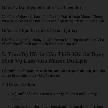
Bước 4: Đại diện nộp hồ sơ và Theo dõi
VisaOne sẽ thay mặt bạn nộp hồ sơ tại Đại sứ quán Maroc. Chúng
tôi sẽ theo dõi sát sao tiến độ và cập nhật trạng thái liên tục cho bạn.
Bước 5: Nhận kết quả và Giao tận tay
Khi Visa được cấp, chúng tôi sẽ kiểm tra lại thông tin trên tem Visa
và gửi chuyển phát nhanh đến tận địa chỉ của bạn.
5. Trọn Bộ Hồ Sơ Cần Thiết Khi Sử Dụng
Dịch Vụ Làm Visa Maroc Du Lịch
Để chuẩn bị tốt nhất cho
dịch vụ làm Visa Maroc du lịch
, bạn cần
chuẩn bị các nhóm giấy tờ cơ bản sau:
1. Hồ sơ cá nhân
Hộ chiếu gốc còn hạn trên 6 tháng và còn ít nhất 2 trang
trống.
2 ảnh 3x4cm, nền trắng, chụp rõ mặt, không đeo kính (chụp