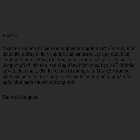
VisaOne
VisaOne với hơn 15 năm kinh nghiệm trong lĩnh vực làm visa, luôn
thấu hiểu những lo âu và áp lực của bạn trước các quy định hành
chính phức tạp. Chúng tôi không chỉ là đơn vị xử lý hồ sơ, mà còn
là người gỡ rối tận tâm, sẵn sàng đồng hành cùng bạn 24/7 từ khâu
tư vấn, dịch thuật, đến lúc chuẩn bị phỏng vấn. Hãy để VisaOne
gánh vác phần thủ tục nặng nề, để bạn thảnh thơi đếm ngược đến
ngày khởi hành chuyến đi trong mơ!
Bài viết liên quan