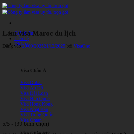
Bỏ
qua
nội
dung
Làm visa Maroc du lịch
Giới thiệu
Liên hệ
Dịch vụ
Đăng vào
20/09/2025
21/12/2025
bởi
VisaOne
Visa Châu Á
Visa Dubai
Visa Ấn Độ
Visa Đài Loan
Visa Hàn Quốc
Visa Hong Kong
Visa Nhật Bản
Visa Trung Quốc
Visa Oman
5/5 - (39 bình chọn)
Visa Châu Mỹ