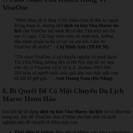
VisaOne
“Mình từng rất lo lắng vì hộ chiếu chưa đi đâu xa ngoài
Đông Nam Á, nhưng nhờ
dịch vụ làm Visa Maroc du
lịch
của VisaOne mà mình đã có tấm Visa trên tay chỉ
sau 12 ngày. Các bạn nhân viên rất nhiệt tình, hướng
dẫn mình chuẩn bị hồ sơ cực kỳ chi tiết. Cảm ơn
VisaOne rất nhiều!” –
Chị Minh Anh (TP.HCM)
“Tôi chọn VisaOne vì sự chuyên nghiệp và minh bạch.
Tôi ở Đà Nẵng, không tiện ra Hà Nội nộp hồ sơ, mọi
việc đã có VisaOne xử lý từ A-Z. Hotline 0903 666
264 luôn có người nhấc máy giải đáp mọi thắc mắc của
tôi bất kể giờ giấc.” –
Anh Hoàng Nam (Đà Nẵng)
8. Bí Quyết Để Có Một Chuyến Du Lịch
Maroc Hoàn Hảo
Sau khi đã sử dụng
dịch vụ làm Visa Maroc du lịch
và có tấm visa
trong tay, hãy để VisaOne chia sẻ thêm cho bạn một vài kinh
nghiệm nhỏ để chuyến đi thêm trọn vẹn:
Thời điểm lý tưởng:
Bạn nên đi Maroc vào mùa xuân (tháng