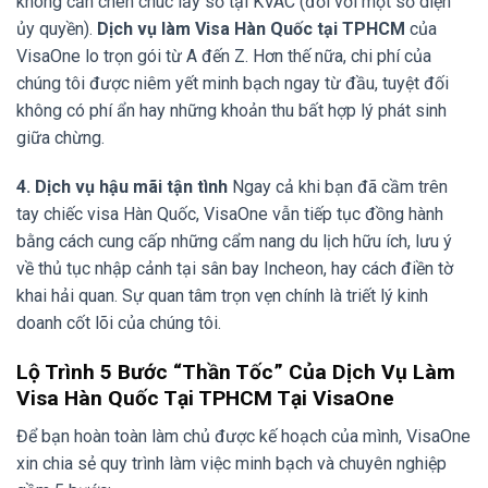
không cần chen chúc lấy số tại KVAC (đối với một số diện
ủy quyền).
Dịch vụ làm Visa Hàn Quốc tại TPHCM
của
VisaOne lo trọn gói từ A đến Z. Hơn thế nữa, chi phí của
chúng tôi được niêm yết minh bạch ngay từ đầu, tuyệt đối
không có phí ẩn hay những khoản thu bất hợp lý phát sinh
giữa chừng.
4. Dịch vụ hậu mãi tận tình
Ngay cả khi bạn đã cầm trên
tay chiếc visa Hàn Quốc, VisaOne vẫn tiếp tục đồng hành
bằng cách cung cấp những cẩm nang du lịch hữu ích, lưu ý
về thủ tục nhập cảnh tại sân bay Incheon, hay cách điền tờ
khai hải quan. Sự quan tâm trọn vẹn chính là triết lý kinh
doanh cốt lõi của chúng tôi.
Lộ Trình 5 Bước “Thần Tốc” Của Dịch Vụ Làm
Visa Hàn Quốc Tại TPHCM Tại VisaOne
Để bạn hoàn toàn làm chủ được kế hoạch của mình, VisaOne
xin chia sẻ quy trình làm việc minh bạch và chuyên nghiệp