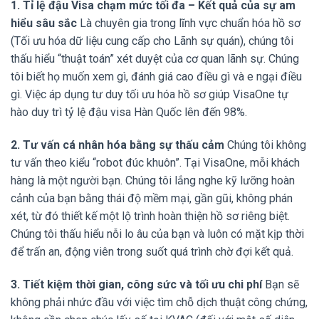
1. Tỉ lệ đậu Visa chạm mức tối đa – Kết quả của sự am
hiểu sâu sắc
Là chuyên gia trong lĩnh vực chuẩn hóa hồ sơ
(Tối ưu hóa dữ liệu cung cấp cho Lãnh sự quán), chúng tôi
thấu hiểu “thuật toán” xét duyệt của cơ quan lãnh sự. Chúng
tôi biết họ muốn xem gì, đánh giá cao điều gì và e ngại điều
gì. Việc áp dụng tư duy tối ưu hóa hồ sơ giúp VisaOne tự
hào duy trì tỷ lệ đậu visa Hàn Quốc lên đến 98%.
2. Tư vấn cá nhân hóa bằng sự thấu cảm
Chúng tôi không
tư vấn theo kiểu “robot đúc khuôn”. Tại VisaOne, mỗi khách
hàng là một người bạn. Chúng tôi lắng nghe kỹ lưỡng hoàn
cảnh của bạn bằng thái độ mềm mại, gần gũi, không phán
xét, từ đó thiết kế một lộ trình hoàn thiện hồ sơ riêng biệt.
Chúng tôi thấu hiểu nỗi lo âu của bạn và luôn có mặt kịp thời
để trấn an, động viên trong suốt quá trình chờ đợi kết quả.
3. Tiết kiệm thời gian, công sức và tối ưu chi phí
Bạn sẽ
không phải nhức đầu với việc tìm chỗ dịch thuật công chứng,