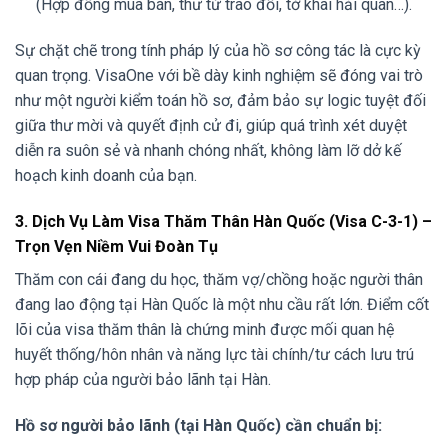
(Hợp đồng mua bán, thư từ trao đổi, tờ khai hải quan…).
Sự chặt chẽ trong tính pháp lý của hồ sơ công tác là cực kỳ
quan trọng. VisaOne với bề dày kinh nghiệm sẽ đóng vai trò
như một người kiểm toán hồ sơ, đảm bảo sự logic tuyệt đối
giữa thư mời và quyết định cử đi, giúp quá trình xét duyệt
diễn ra suôn sẻ và nhanh chóng nhất, không làm lỡ dở kế
hoạch kinh doanh của bạn.
3. Dịch Vụ Làm Visa Thăm Thân Hàn Quốc (Visa C-3-1) –
Trọn Vẹn Niềm Vui Đoàn Tụ
Thăm con cái đang du học, thăm vợ/chồng hoặc người thân
đang lao động tại Hàn Quốc là một nhu cầu rất lớn. Điểm cốt
lõi của visa thăm thân là chứng minh được mối quan hệ
huyết thống/hôn nhân và năng lực tài chính/tư cách lưu trú
hợp pháp của người bảo lãnh tại Hàn.
Hồ sơ người bảo lãnh (tại Hàn Quốc) cần chuẩn bị: