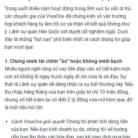
Trong suốt nhiều năm hoạt động trong lĩnh vực tư vấn di trú,
các chuyên gia của VisaOne đã chứng kiến vô vàn trường
hợp khách hàng tự làm hồ sơ và nhận về kết quả không như
ý. Lãnh sự quán Hàn Quốc xét duyệt rất nghiêm ngặt. Dưới
đây là những “hạt sạn” phổ biến nhất và cách chúng tôi giúp
bạn vượt qua:
1. Chứng minh tài chính “ảo” hoặc không minh bạch
Nhiều người nghĩ rằng cứ vay tiền đập vào sổ tiết kiệm một
con số khổng lồ ngay trước ngày đi xin visa là sẽ đậu. Sự
thật là Lãnh sự quán dễ dàng nhận ra sự bất thường này. Nếu
thu nhập hàng tháng của bạn trên giấy tờ chỉ 10 triệu đồng,
nhưng sổ tiết kiệm lại có đến 2 tỷ đồng vừa mở hôm qua, đó
là một dấu hỏi lớn.
Cách VisaOne giải quyết:
Chúng tôi phân tích dòng tiền
của bạn. Nếu bạn kinh doanh tự do, chúng tôi sẽ hướng
dẫn bạn thu thập các hóa đơn, sao kê giao dịch mua bán,