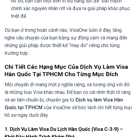
hồ sơ, bạn cần một đơn vị đủ năng lực để “bắt mạch”
chính xác nguyên nhân rớt và đưa ra giải pháp khắc phục
triệt để.
Dù bạn ở trong hoàn cảnh nào, VisaOne luôn ở đây, lắng
nghe câu chuyện của bạn bằng sự đồng cảm và mang đến
những giải pháp được thiết kế “may đo” riêng cho từng
trường hợp.
Chi Tiết Các Hạng Mục Của Dịch Vụ Làm Visa
Hàn Quốc Tại TPHCM Cho Từng Mục Đích
Mỗi chuyến đi mang một ý nghĩa riêng, và tương ứng với đó
là những loại Visa khác nhau. Để bạn có cái nhìn thật rõ ràng
và an tâm chuẩn bị, chuyên gia từ
Dịch vụ làm Visa Hàn
Quốc tại TPHCM
của VisaOne sẽ bóc tách chi tiết từng loại
hồ sơ ngay dưới đây.
1. Dịch Vụ Làm Visa Du Lịch Hàn Quốc (Visa C-3-9) –
Khởi Đầu Hành Trình Khám Phá