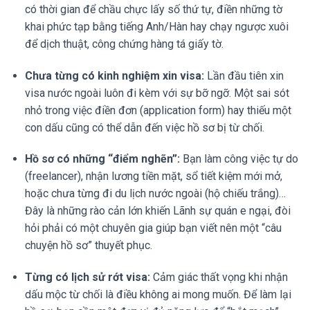
có thời gian để chầu chực lấy số thứ tự, điền những tờ
khai phức tạp bằng tiếng Anh/Hàn hay chạy ngược xuôi
để dịch thuật, công chứng hàng tá giấy tờ.
Chưa từng có kinh nghiệm xin visa:
Lần đầu tiên xin
visa nước ngoài luôn đi kèm với sự bỡ ngỡ. Một sai sót
nhỏ trong việc điền đơn (application form) hay thiếu một
con dấu cũng có thể dẫn đến việc hồ sơ bị từ chối.
Hồ sơ có những “điểm nghẽn”:
Bạn làm công việc tự do
(freelancer), nhận lương tiền mặt, sổ tiết kiệm mới mở,
hoặc chưa từng đi du lịch nước ngoài (hộ chiếu trắng)…
Đây là những rào cản lớn khiến Lãnh sự quán e ngại, đòi
hỏi phải có một chuyên gia giúp bạn viết nên một “câu
chuyện hồ sơ” thuyết phục.
Từng có lịch sử rớt visa:
Cảm giác thất vọng khi nhận
dấu mộc từ chối là điều không ai mong muốn. Để làm lại