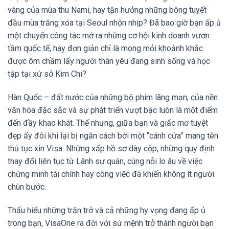
vàng của mùa thu Nami, hay tận hưởng những bông tuyết
đầu mùa trắng xóa tại Seoul nhộn nhịp? Đã bao giờ bạn ấp ủ
một chuyến công tác mở ra những cơ hội kinh doanh vươn
tầm quốc tế, hay đơn giản chỉ là mong mỏi khoảnh khắc
được ôm chầm lấy người thân yêu đang sinh sống và học
tập tại xứ sở Kim Chi?
Hàn Quốc – đất nước của những bộ phim lãng mạn, của nền
văn hóa đặc sắc và sự phát triển vượt bậc luôn là một điểm
đến đầy khao khát. Thế nhưng, giữa bạn và giấc mơ tuyệt
đẹp ấy đôi khi lại bị ngăn cách bởi một “cánh cửa” mang tên
thủ tục xin Visa. Những xấp hồ sơ dày cộp, những quy định
thay đổi liên tục từ Lãnh sự quán, cùng nỗi lo âu về việc
chứng minh tài chính hay công việc đã khiến không ít người
chùn bước.
Thấu hiểu những trăn trở và cả những hy vọng đang ấp ủ
trong bạn, VisaOne ra đời với sứ mệnh trở thành người bạn