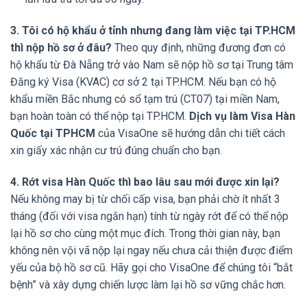
3. Tôi có hộ khẩu ở tỉnh nhưng đang làm việc tại TP.HCM
thì nộp hồ sơ ở đâu?
Theo quy định, những đương đơn có
hộ khẩu từ Đà Nẵng trở vào Nam sẽ nộp hồ sơ tại Trung tâm
Đăng ký Visa (KVAC) cơ sở 2 tại TP.HCM. Nếu bạn có hộ
khẩu miền Bắc nhưng có sổ tạm trú (CT07) tại miền Nam,
bạn hoàn toàn có thể nộp tại TP.HCM.
Dịch vụ làm Visa Hàn
Quốc tại TPHCM
của VisaOne sẽ hướng dẫn chi tiết cách
xin giấy xác nhận cư trú đúng chuẩn cho bạn.
4. Rớt visa Hàn Quốc thì bao lâu sau mới được xin lại?
Nếu không may bị từ chối cấp visa, bạn phải chờ ít nhất 3
tháng (đối với visa ngắn hạn) tính từ ngày rớt để có thể nộp
lại hồ sơ cho cùng một mục đích. Trong thời gian này, bạn
không nên vội vã nộp lại ngay nếu chưa cải thiện được điểm
yếu của bộ hồ sơ cũ. Hãy gọi cho VisaOne để chúng tôi “bắt
bệnh” và xây dựng chiến lược làm lại hồ sơ vững chắc hơn.