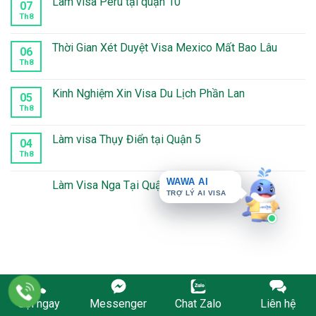
Làm visa Peru tại quận 10
07
Th8
Không
có
bình
luận
Thời Gian Xét Duyệt Visa Mexico Mất Bao Lâu
06
ở
Làm
Th8
Không
visa
có
Peru
bình
tại
luận
Kinh Nghiệm Xin Visa Du Lịch Phần Lan
05
quận
ở
10
Thời
Th8
Không
Gian
có
Xét
bình
Duyệt
luận
Làm visa Thụy Điển tại Quận 5
04
Visa
ở
Mexico
Kinh
Th8
Không
Mất
Nghiệm
có
WAWA AI
Bao
Xin
bình
Lâu
Visa
luận
TRỢ LÝ AI VISA
Làm Visa Nga Tại Quận 2
Du
ở
Lịch
Làm
Không
Phần
visa
có
Lan
Thụy
bình
Điển
luận
tại
ở
Quận
Làm
5
Visa
Nga
Tại
Quận
2
Gọi ngay
Messenger
Chat Zalo
Liên hệ
VĂN PHÒNG PHÍA NAM