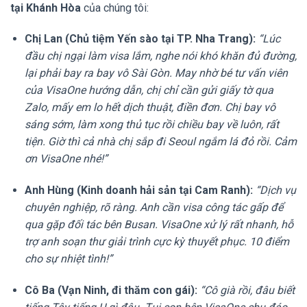
tại Khánh Hòa
của chúng tôi:
Chị Lan (Chủ tiệm Yến sào tại TP. Nha Trang):
“Lúc
đầu chị ngại làm visa lắm, nghe nói khó khăn đủ đường,
lại phải bay ra bay vô Sài Gòn. May nhờ bé tư vấn viên
của VisaOne hướng dẫn, chị chỉ cần gửi giấy tờ qua
Zalo, mấy em lo hết dịch thuật, điền đơn. Chị bay vô
sáng sớm, làm xong thủ tục rồi chiều bay về luôn, rất
tiện. Giờ thì cả nhà chị sắp đi Seoul ngắm lá đỏ rồi. Cảm
ơn VisaOne nhé!”
Anh Hùng (Kinh doanh hải sản tại Cam Ranh):
“Dịch vụ
chuyên nghiệp, rõ ràng. Anh cần visa công tác gấp để
qua gặp đối tác bên Busan. VisaOne xử lý rất nhanh, hỗ
trợ anh soạn thư giải trình cực kỳ thuyết phục. 10 điểm
cho sự nhiệt tình!”
Cô Ba (Vạn Ninh, đi thăm con gái):
“Cô già rồi, đâu biết