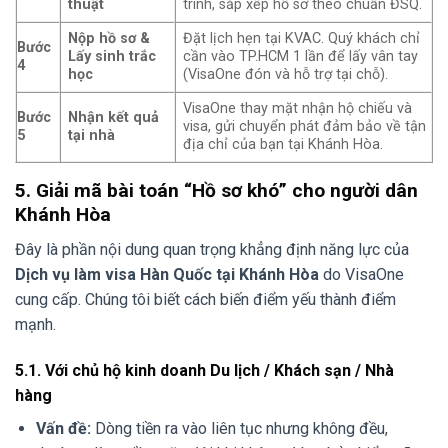
thuật
trình, sắp xếp hồ sơ theo chuẩn ĐSQ.
Nộp hồ sơ &
Đặt lịch hẹn tại KVAC. Quý khách chỉ
Bước
Lấy sinh trắc
cần vào TP.HCM 1 lần để lấy vân tay
4
học
(VisaOne đón và hỗ trợ tại chỗ).
VisaOne thay mặt nhận hộ chiếu và
Bước
Nhận kết quả
visa, gửi chuyển phát đảm bảo về tận
5
tại nhà
địa chỉ của bạn tại Khánh Hòa.
5. Giải mã bài toán “Hồ sơ khó” cho người dân
Khánh Hòa
Đây là phần nội dung quan trọng khẳng định năng lực của
Dịch vụ làm visa Hàn Quốc tại Khánh Hòa
do VisaOne
cung cấp. Chúng tôi biết cách biến điểm yếu thành điểm
mạnh.
5.1. Với chủ hộ kinh doanh Du lịch / Khách sạn / Nhà
hàng
Vấn đề:
Dòng tiền ra vào liên tục nhưng không đều,