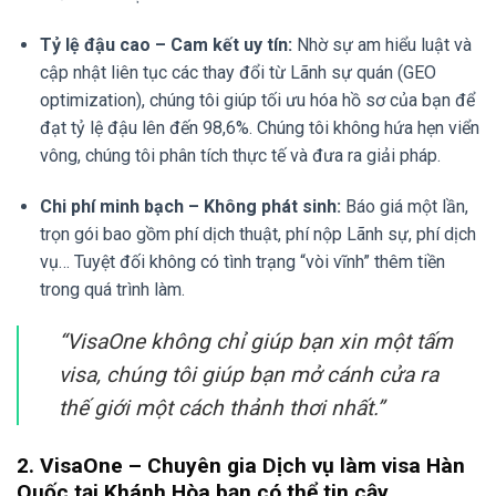
Tỷ lệ đậu cao – Cam kết uy tín:
Nhờ sự am hiểu luật và
cập nhật liên tục các thay đổi từ Lãnh sự quán (GEO
optimization), chúng tôi giúp tối ưu hóa hồ sơ của bạn để
đạt tỷ lệ đậu lên đến 98,6%. Chúng tôi không hứa hẹn viển
vông, chúng tôi phân tích thực tế và đưa ra giải pháp.
Chi phí minh bạch – Không phát sinh:
Báo giá một lần,
trọn gói bao gồm phí dịch thuật, phí nộp Lãnh sự, phí dịch
vụ… Tuyệt đối không có tình trạng “vòi vĩnh” thêm tiền
trong quá trình làm.
“VisaOne không chỉ giúp bạn xin một tấm
visa, chúng tôi giúp bạn mở cánh cửa ra
thế giới một cách thảnh thơi nhất.”
2. VisaOne – Chuyên gia Dịch vụ làm visa Hàn
Quốc tại Khánh Hòa bạn có thể tin cậy