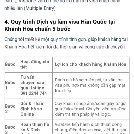
cao…), VisaOne vẫn có thể hỗ trợ bạn xin visa nhập cảnh
nhiều lần (Multiple Entry).
4. Quy trình Dịch vụ làm visa Hàn Quốc tại
Khánh Hòa chuẩn 5 bước
Chúng tôi thiết kế một quy trình tinh gọn, giúp khách hàng tại
Khánh Hòa tiết kiệm tối đa thời gian và công sức di chuyển.
Hoạt động chi
Bước
Lợi ích cho khách hàng Khánh Hòa
tiết
Tư vấn
Đánh giá hồ sơ miễn phí, tư vấn loại
Bước
chuyên sâu
visa phù hợp mà không cần gặp mặt
1
qua Hotline
trực tiếp.
091 2244 744
Gửi & Thẩm
Quý khách chụp ảnh/scan giấy tờ gửi
Bước
định hồ sơ
qua Zalo/Email. Chuyên viên VisaOne
2
Online
kiểm tra tính pháp lý và logic.
Hoàn thiện hồ
VisaOne tiến hành dịch thuật công
Bước
sơ & Dịch
chứng, điền đơn xin visa, viết thư giải
3