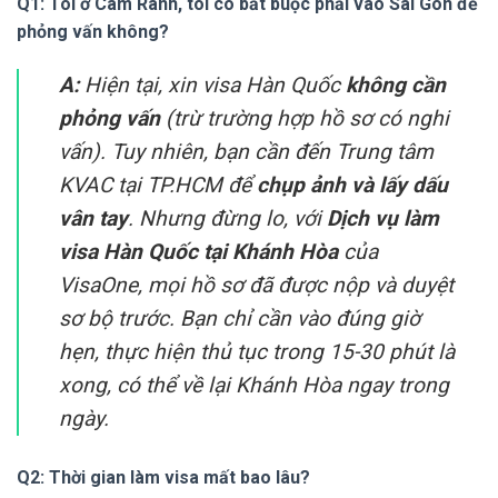
Q1: Tôi ở Cam Ranh, tôi có bắt buộc phải vào Sài Gòn để
phỏng vấn không?
A:
Hiện tại, xin visa Hàn Quốc
không cần
phỏng vấn
(trừ trường hợp hồ sơ có nghi
vấn). Tuy nhiên, bạn cần đến Trung tâm
KVAC tại TP.HCM để
chụp ảnh và lấy dấu
vân tay
. Nhưng đừng lo, với
Dịch vụ làm
visa Hàn Quốc tại Khánh Hòa
của
VisaOne, mọi hồ sơ đã được nộp và duyệt
sơ bộ trước. Bạn chỉ cần vào đúng giờ
hẹn, thực hiện thủ tục trong 15-30 phút là
xong, có thể về lại Khánh Hòa ngay trong
ngày.
Q2: Thời gian làm visa mất bao lâu?