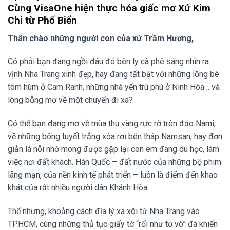
Cùng VisaOne hiện thực hóa giấc mơ Xứ Kim
Chi từ Phố Biển
Thân chào những người con của xứ Trầm Hương,
Có phải bạn đang ngồi đâu đó bên ly cà phê sáng nhìn ra
vịnh Nha Trang xinh đẹp, hay đang tất bật với những lồng bè
tôm hùm ở Cam Ranh, những nhà yến trù phú ở Ninh Hòa… và
lòng bỗng mơ về một chuyến đi xa?
Có thể bạn đang mơ về mùa thu vàng rực rỡ trên đảo Nami,
về những bông tuyết trắng xóa rơi bên tháp Namsan, hay đơn
giản là nỗi nhớ mong được gặp lại con em đang du học, làm
việc nơi đất khách. Hàn Quốc – đất nước của những bộ phim
lãng mạn, của nền kinh tế phát triển – luôn là điểm đến khao
khát của rất nhiều người dân Khánh Hòa.
Thế nhưng, khoảng cách địa lý xa xôi từ Nha Trang vào
TP.HCM, cùng những thủ tục giấy tờ “rối như tơ vò” đã khiến