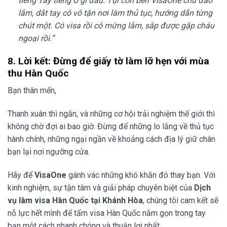
tiếng Tây tiếng U gì đâu. Tụi con bên VisaOne chu đáo
lắm, dắt tay cô vô tận nơi làm thủ tục, hướng dẫn từng
chút một. Có visa rồi cô mừng lắm, sắp được gặp cháu
ngoại rồi.”
8. Lời kết: Đừng để giấy tờ làm lỡ hẹn với mùa
thu Hàn Quốc
Bạn thân mến,
Thanh xuân thì ngắn, và những cơ hội trải nghiệm thế giới thì
không chờ đợi ai bao giờ. Đừng để những lo lắng về thủ tục
hành chính, những ngại ngần về khoảng cách địa lý giữ chân
bạn lại nơi ngưỡng cửa.
Hãy để
VisaOne
gánh vác những khó khăn đó thay bạn. Với
kinh nghiệm, sự tận tâm và giải pháp chuyên biệt của
Dịch
vụ làm visa Hàn Quốc tại Khánh Hòa
, chúng tôi cam kết sẽ
nỗ lực hết mình để tấm visa Hàn Quốc nằm gọn trong tay
bạn một cách nhanh chóng và thuận lợi nhất.