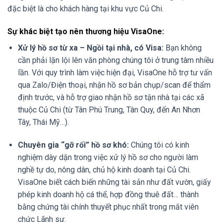
đặc biệt là cho khách hàng tại khu vực Củ Chi.
Sự khác biệt tạo nên thương hiệu VisaOne:
Xử lý hồ sơ từ xa – Ngồi tại nhà, có Visa:
Bạn không
cần phải lặn lội lên văn phòng chúng tôi ở trung tâm nhiều
lần. Với quy trình làm việc hiện đại, VisaOne hỗ trợ tư vấn
qua Zalo/Điện thoại, nhận hồ sơ bản chụp/scan để thẩm
định trước, và hỗ trợ giao nhận hồ sơ tận nhà tại các xã
thuộc Củ Chi (từ Tân Phú Trung, Tân Quy, đến An Nhơn
Tây, Thái Mỹ…).
Chuyên gia “gỡ rối” hồ sơ khó:
Chúng tôi có kinh
nghiệm dày dặn trong việc xử lý hồ sơ cho người làm
nghề tự do, nông dân, chủ hộ kinh doanh tại Củ Chi.
VisaOne biết cách biến những tài sản như đất vườn, giấy
phép kinh doanh hộ cá thể, hợp đồng thuê đất… thành
bằng chứng tài chính thuyết phục nhất trong mắt viên
chức Lãnh sự.