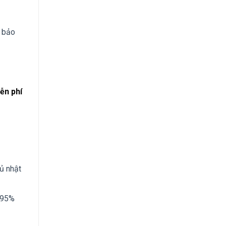
m bảo
ễn phí
ủ nhật
, 95%