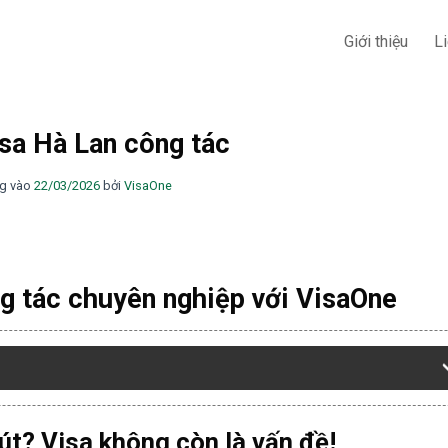
Giới thiệu
L
sa Hà Lan công tác
g vào
22/03/2026
bởi
VisaOne
g tác chuyên nghiệp với VisaOne
út? Visa không còn là vấn đề!