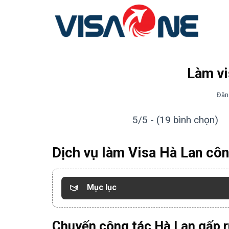
Bỏ
qua
nội
dung
Làm vi
Đăn
5/5 - (19 bình chọn)
Dịch vụ làm Visa Hà Lan côn
Mục lục
Chuyến công tác Hà Lan gấp r