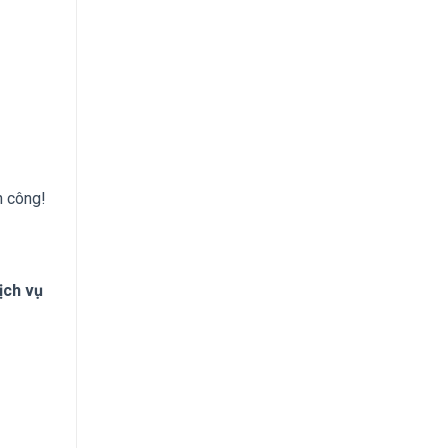
h công!
ịch vụ