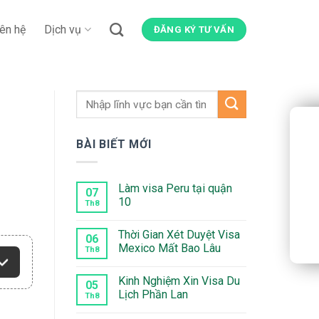
iên hệ
Dịch vụ
ĐĂNG KÝ TƯ VẤN
BÀI BIẾT MỚI
Làm visa Peru tại quận
07
10
Th8
Không
có
Thời Gian Xét Duyệt Visa
bình
06
luận
Mexico Mất Bao Lâu
Th8
ở
Làm
Không
visa
có
Kinh Nghiệm Xin Visa Du
Peru
bình
05
tại
luận
Lịch Phần Lan
Th8
quận
ở
10
Thời
Không
Gian
có