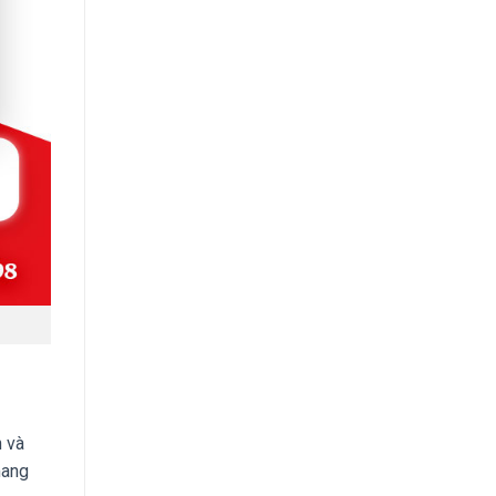
h và
ang