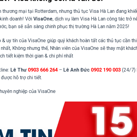
m thương mại tại Rotterdam, nhưng thủ tục Visa Hà Lan đang khi
 kinh doanh! Với
VisaOne
, dịch vụ làm Visa Hà Lan công tác trở n
bước, bạn sẽ sẵn sàng chinh phục thị trường Hà Lan năm 2025!
& uy tín của VisaOne giúp quý khách hoàn tất các thủ tục cần thi
c nhất, Không nhưng thế, Nhân viên của VisaOne sẽ thay mặt khác
 tiết kiệm thời gian & chi phí nhất
tline:
Lê Thư
0903 666 264
–
Lê Anh Đức
0902 190 003
(24/7)
được hỗ trợ chi tiết.
chuyên nghiệp của VisaOne