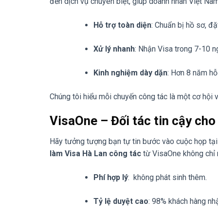
đến dịch vụ chuyên biệt, giúp doanh nhân Việt Nam
Hỗ trợ toàn diện
: Chuẩn bị hồ sơ, đặ
Xử lý nhanh
: Nhận Visa trong 7-10 n
Kinh nghiệm dày dặn
: Hơn 8 năm hỗ
Chúng tôi hiểu mỗi chuyến công tác là một cơ hội 
VisaOne – Đối tác tin cậy ch
Hãy tưởng tượng bạn tự tin bước vào cuộc họp tại 
làm Visa Hà Lan công tác
từ VisaOne không chỉ
Phí hợp lý
: không phát sinh thêm.
Tỷ lệ duyệt cao
: 98% khách hàng nh