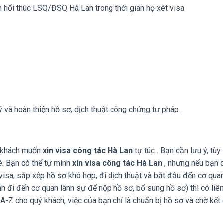
n hối thúc LSQ/ĐSQ Hà Lan trong thời gian họ xét visa
.
ý và hoàn thiện hồ sơ, dịch thuật công chứng tư pháp…
uý khách muốn
xin visa công tác Hà Lan
tự túc . Bạn cần lưu ý, tùy
é. Bạn có thể tự mình
xin visa công tác Hà Lan
, nhưng nếu bạn
 visa, sắp xếp hồ sơ khó hợp, đi dịch thuật và bắt đầu đến cơ qua
 đi đến cơ quan lãnh sự để nộp hồ sơ, bổ sung hồ sơ) thì có liê
A-Z cho quý khách, việc của bạn chỉ là chuẩn bị hồ sơ và chờ kết