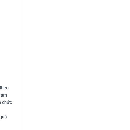
 theo
 cảm
n chức
n
 quả