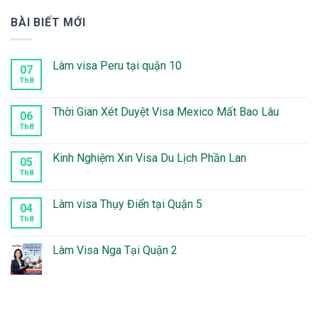
BÀI BIẾT MỚI
Làm visa Peru tại quận 10
07
Th8
Không
có
bình
luận
Thời Gian Xét Duyệt Visa Mexico Mất Bao Lâu
06
ở
Làm
Th8
Không
visa
có
Peru
bình
tại
luận
Kinh Nghiệm Xin Visa Du Lịch Phần Lan
05
quận
ở
10
Thời
Th8
Không
Gian
có
Xét
bình
Duyệt
luận
Làm visa Thụy Điển tại Quận 5
04
Visa
ở
Mexico
Kinh
Th8
Không
Mất
Nghiệm
có
Bao
Xin
bình
Lâu
Visa
luận
Làm Visa Nga Tại Quận 2
Du
ở
Lịch
Làm
Không
Phần
visa
có
Lan
Thụy
bình
Điển
luận
tại
ở
Quận
Làm