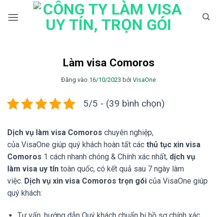
Bỏ
qua
nội
dung
Làm visa Comoros
Đăng vào
16/10/2023
bởi
VisaOne
5/5 - (39 bình chọn)
Dịch vụ làm visa Comoros
chuyên nghiệp,
của VisaOne giúp quý khách hoàn tất các
thủ tục xin visa
Comoros
1 cách nhanh chóng & Chính xác nhất,
dịch vụ
làm visa uy tín
toàn quốc, có kết quả sau 7 ngày làm
việc.
Dịch vụ xin visa Comoros trọn gói
của VisaOne giúp
quý khách:
Tư vấn, hướng dẫn Quý khách chuẩn bị hồ sơ chính xác