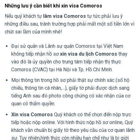
Những lưu ý cần biết khi xin visa Comoros
Nếu quý khách tự
làm visa Comoros
tự tức phải lưu ý
những điều sau, tránh trường hợp phải mất một số tiền lớn vì
chút sai lầm của mình nhé!
Đại sứ quán và Lãnh sự quán Comoros tại Việt Nam
không tiếp nhận hồ sơ
xin visa du lịch Comoros
thay
vào đó là ủy quyền cho trung tâm tiếp nhận thị thực
Comoros (CVAC) tại Hà Nội và Tp. Hồ Chí Minh.
Mọi thông tin trong hồ sơ phải thật sự chính xác (sổ hộ
chiếu, thông tin cá nhân,…), giấy tờ phải được dịch sang
tiếng Anh sau đó photo công chứng có xác nhận của cơ
quan có thẩm quyền.
Xin
visa Comoros
Quý khách có thể chọn đến nộp trực
tiếp hoặc nộp online. Với hình thức nộp hồ sơ online, Quý
khách vẫn chuẩn bị giấy tờ theo yêu cầu của cơ quan lãnh
sự. Tuy nhiên,hình thức còn nhiều hạn chế như là bị giới