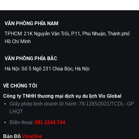
5
Visa
Nga
Tại
Quận
2
VĂN PHÒNG PHÍA NAM
TPHCM: 21K Nguyễn Văn Trỗi, P.11, Phú Nhuận, Thành phố
Hồ Chí Minh
VĂN PHÒNG PHÍA BẮC
Hà Nội: Số 5 Ngõ 231 Chùa Bộc, Hà Nội
VỀ CHÚNG TÔI
Công ty TNHH thương mại dịch vụ du lịch Vis Global
Giấy phép kinh doanh lữ hành: 79-1265/2021/TCDL- GP
LHQT
Điện thoại:
091 2244 744
Bản Đồ
VisaOne