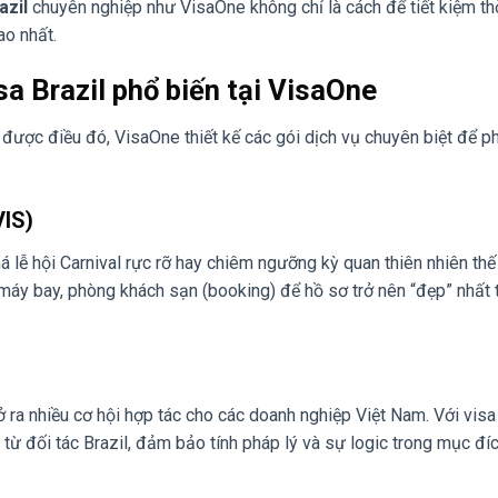
azil
chuyên nghiệp như VisaOne không chỉ là cách để tiết kiệm thờ
ao nhất.
isa Brazil phổ biến tại VisaOne
ược điều đó, VisaOne thiết kế các gói dịch vụ chuyên biệt để p
VIS)
ễ hội Carnival rực rỡ hay chiêm ngưỡng kỳ quan thiên nhiên thế 
vé máy bay, phòng khách sạn (booking) để hồ sơ trở nên “đẹp” nhất 
mở ra nhiều cơ hội hợp tác cho các doanh nghiệp Việt Nam. Với vis
 từ đối tác Brazil, đảm bảo tính pháp lý và sự logic trong mục đí