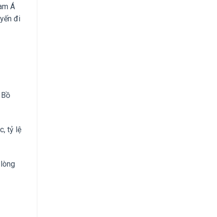
Nam Á
uyến đi
 Bồ
, tỷ lệ
 lòng