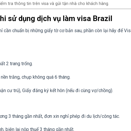
iểm tra thông tin trên visa và gửi tận nhà cho khách hàng.
hi sử dụng dịch vụ làm visa Brazil
hỉ cần chuẩn bị những giấy tờ cơ bản sau, phần còn lại hãy để Vi
ất 2 trang trống.
ền trắng, chụp không quá 6 tháng.
n cư trú), Giấy đăng ký kết hôn (nếu đi cùng vợ/chồng).
g 3 tháng gần nhất, đơn xin nghỉ phép đi du lịch/công tác.
, biên lai nộp thuế 3 tháng gần nhất.