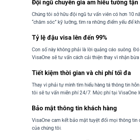
Đội ngũ chuyên gia am hiểu tường tận
Chúng tôi sở hữu đội ngũ tư vấn viên có hơn 10 n
“chăm sóc” kỹ lưỡng, tìm ra những điểm yếu để k
Tỷ lệ đậu visa lên đến 99%
Con số này không phải là lời quảng cáo suông. Đó 
VisaOne sẽ tư vấn cách cải thiện thay vì nhận bừa 
Tiết kiệm thời gian và chi phí tối đa
Thay vì phải tự mình tìm hiểu hàng tá thông tin hỗ
tôi sẽ tư vấn miễn phí 24/7. Mức phí tại VisaOne l
Bảo mật thông tin khách hàng
VisaOne cam kết bảo mật tuyệt đối mọi thông tin c
của chúng tôi.