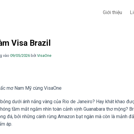
Giới thiệu
L
àm Visa Brazil
g vào
09/05/2026
bởi
VisaOne
o giấc mơ Nam Mỹ cùng VisaOne
bỏng dưới ánh nắng vàng của Rio de Janeiro? Hay khát khao đư
phóng tầm mắt ngắm nhìn toàn cảnh vịnh Guanabara thơ mộng? Br
bóng đá, bởi những cánh rừng Amazon bạt ngàn mà còn là mảnh đấ
ấm áp.