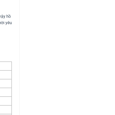
 vậy hồ
ười yêu