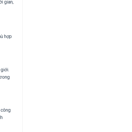
i gian,
hù hợp
giới.
trong
a công
ch