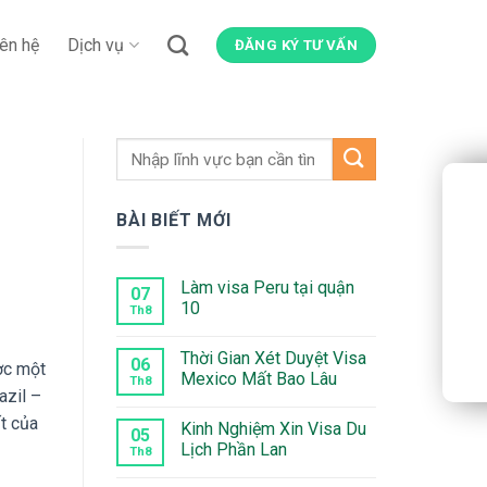
iên hệ
Dịch vụ
ĐĂNG KÝ TƯ VẤN
BÀI BIẾT MỚI
Làm visa Peru tại quận
07
10
Th8
Không
có
Thời Gian Xét Duyệt Visa
bình
06
ợc một
luận
Mexico Mất Bao Lâu
Th8
ở
azil –
Làm
Không
visa
có
t của
Kinh Nghiệm Xin Visa Du
Peru
bình
05
tại
luận
Lịch Phần Lan
Th8
quận
ở
10
Thời
Không
Gian
có