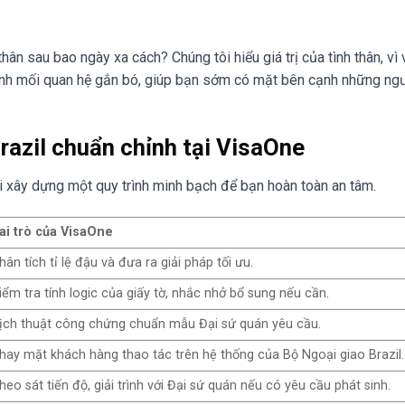
hân sau bao ngày xa cách? Chúng tôi hiểu giá trị của tình thân, vì
inh mối quan hệ gắn bó, giúp bạn sớm có mặt bên cạnh những ng
Brazil chuẩn chỉnh tại VisaOne
ôi xây dựng một quy trình minh bạch để bạn hoàn toàn an tâm.
ai trò của VisaOne
hân tích tỉ lệ đậu và đưa ra giải pháp tối ưu.
iểm tra tính logic của giấy tờ, nhắc nhở bổ sung nếu cần.
ịch thuật công chứng chuẩn mẫu Đại sứ quán yêu cầu.
hay mặt khách hàng thao tác trên hệ thống của Bộ Ngoại giao Brazil.
heo sát tiến độ, giải trình với Đại sứ quán nếu có yêu cầu phát sinh.