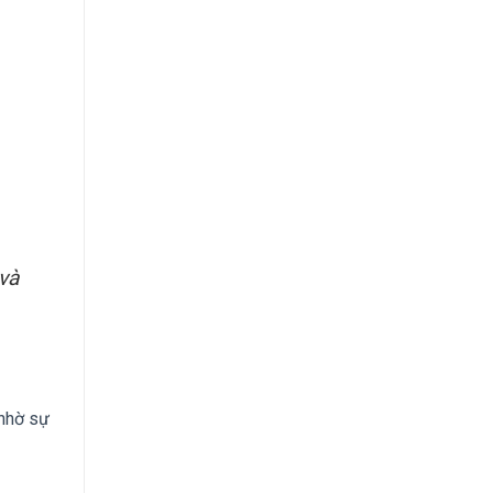
và
 nhờ sự