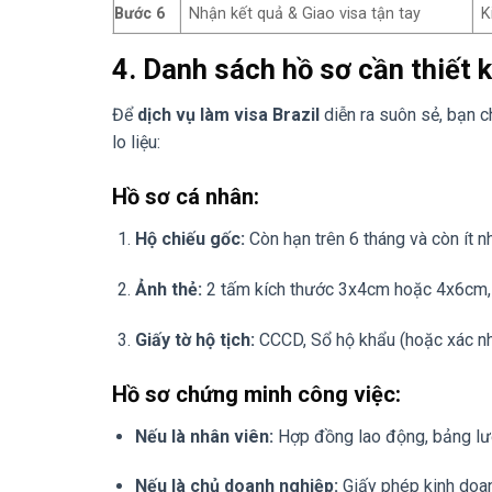
Bước 6
Nhận kết quả & Giao visa tận tay
K
4. Danh sách hồ sơ cần thiết k
Để
dịch vụ làm visa Brazil
diễn ra suôn sẻ, bạn c
lo liệu:
Hồ sơ cá nhân:
Hộ chiếu gốc:
Còn hạn trên 6 tháng và còn ít nh
Ảnh thẻ:
2 tấm kích thước 3x4cm hoặc 4x6cm, n
Giấy tờ hộ tịch:
CCCD, Sổ hộ khẩu (hoặc xác nhậ
Hồ sơ chứng minh công việc:
Nếu là nhân viên:
Hợp đồng lao động, bảng lươn
Nếu là chủ doanh nghiệp:
Giấy phép kinh doanh