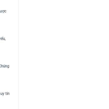
được
yếu,
 Chúng
uy tín