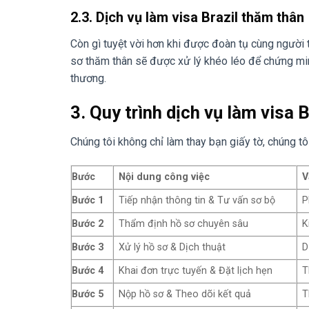
2.3. Dịch vụ làm visa Brazil thăm thân
Còn gì tuyệt vời hơn khi được đoàn tụ cùng người t
sơ thăm thân sẽ được xử lý khéo léo để chứng m
thương.
3. Quy trình dịch vụ làm visa 
Chúng tôi không chỉ làm thay bạn giấy tờ, chúng t
Bước
Nội dung công việc
V
Bước 1
Tiếp nhận thông tin & Tư vấn sơ bộ
P
Bước 2
Thẩm định hồ sơ chuyên sâu
K
Bước 3
Xử lý hồ sơ & Dịch thuật
D
Bước 4
Khai đơn trực tuyến & Đặt lịch hẹn
T
Bước 5
Nộp hồ sơ & Theo dõi kết quả
T