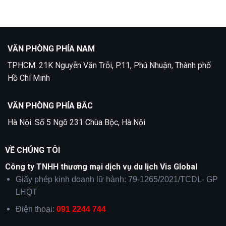
Quận
Làm
5
Visa
Nga
Tại
Quận
2
VĂN PHÒNG PHÍA NAM
TPHCM: 21K Nguyễn Văn Trỗi, P.11, Phú Nhuận, Thành phố
Hồ Chí Minh
VĂN PHÒNG PHÍA BẮC
Hà Nội: Số 5 Ngõ 231 Chùa Bộc, Hà Nội
VỀ CHÚNG TÔI
Công ty TNHH thương mại dịch vụ du lịch Vis Global
Giấy phép kinh doanh lữ hành: 79-1265/2021/TCDL- GP
LHQT
Điện thoại:
091 2244 744