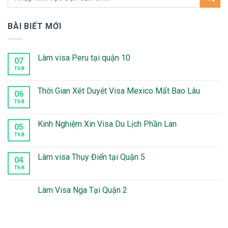
BÀI BIẾT MỚI
Làm visa Peru tại quận 10
07
Th8
Không
có
bình
luận
Thời Gian Xét Duyệt Visa Mexico Mất Bao Lâu
06
ở
Làm
Th8
Không
visa
có
Peru
bình
tại
luận
Kinh Nghiệm Xin Visa Du Lịch Phần Lan
05
quận
ở
10
Thời
Th8
Không
Gian
có
Xét
bình
Duyệt
luận
Làm visa Thụy Điển tại Quận 5
04
Visa
ở
Mexico
Kinh
Th8
Không
Mất
Nghiệm
có
Bao
Xin
bình
Lâu
Visa
luận
Làm Visa Nga Tại Quận 2
Du
ở
Lịch
Làm
Không
Phần
visa
có
Lan
Thụy
bình
Điển
luận
tại
ở