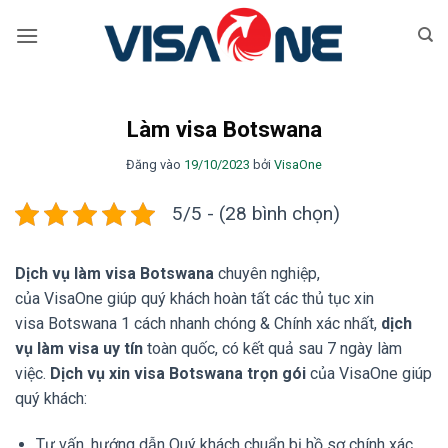
Bỏ
qua
nội
dung
Làm visa Botswana
Đăng vào
19/10/2023
bởi
VisaOne
5/5 - (28 bình chọn)
Dịch vụ làm visa Botswana
chuyên nghiệp,
của VisaOne giúp quý khách hoàn tất các thủ tục xin
visa Botswana 1 cách nhanh chóng & Chính xác nhất,
dịch
vụ làm visa uy tín
toàn quốc, có kết quả sau 7 ngày làm
việc.
Dịch vụ xin visa Botswana trọn gói
của VisaOne giúp
quý khách:
Tư vấn, hướng dẫn Quý khách chuẩn bị hồ sơ chính xác