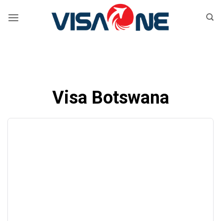
Bỏ
qua
nội
dung
Visa Botswana