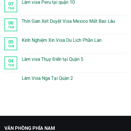
Làm visa Peru tại quận 10
07
Th8
Không
có
bình
luận
Thời Gian Xét Duyệt Visa Mexico Mất Bao Lâu
06
ở
Làm
Th8
Không
visa
có
Peru
bình
tại
luận
Kinh Nghiệm Xin Visa Du Lịch Phần Lan
05
quận
ở
10
Thời
Th8
Không
Gian
có
Xét
bình
Duyệt
luận
Làm visa Thụy Điển tại Quận 5
04
Visa
ở
Mexico
Kinh
Th8
Không
Mất
Nghiệm
có
Bao
Xin
bình
Lâu
Visa
luận
Làm Visa Nga Tại Quận 2
Du
ở
Lịch
Làm
Không
Phần
visa
có
Lan
Thụy
bình
Điển
luận
tại
ở
Quận
Làm
5
Visa
Nga
Tại
Quận
2
VĂN PHÒNG PHÍA NAM