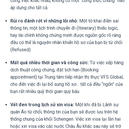
công việc khác nhau, không có một “công thức chung” nào
áp dụng cho tất cả.
Rủi ro đánh rớt vì những lỗi nhỏ:
Một tờ khai điền sai
thông tin, một lịch trình chuyến đi (Itinerary) thiếu logic,
hay tài chính không chứng minh được nguồn gốc rõ ràng
đều có thể là nguyên nhân khiến hồ sơ của bạn bị từ chối
(Refused).
Mất quá nhiều thời gian và công sức:
Từ việc xếp hàng
dịch thuật công chứng, đặt lịch hẹn (Booking
appointment) tại Trung tâm tiếp nhận thị thực VFS Global,
cho đến việc đi lại bổ sung hồ sơ… tất cả đều “ngốn” của
bạn rất nhiều quỹ thời gian quý báu.
Vết đen trong lịch sử xin visa:
Một khi đã bị Lãnh sự
quán Áo từ chối, thông tin của bạn sẽ được lưu trên hệ
thống chung của khối Schengen. Việc xin visa lại lần hai
hoặc xin visa vào các nước Châu Âu khác sau này sẽ trở