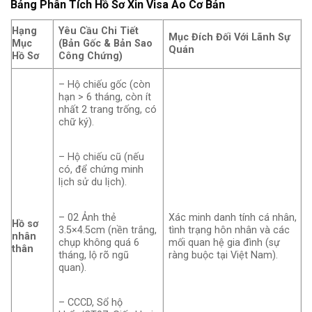
Bảng Phân Tích Hồ Sơ Xin Visa Áo Cơ Bản
Hạng
Yêu Cầu Chi Tiết
Mục Đích Đối Với Lãnh Sự
Mục
(Bản Gốc & Bản Sao
Quán
Hồ Sơ
Công Chứng)
– Hộ chiếu gốc (còn
hạn > 6 tháng, còn ít
nhất 2 trang trống, có
chữ ký).
– Hộ chiếu cũ (nếu
có, để chứng minh
lịch sử du lịch).
– 02 Ảnh thẻ
Xác minh danh tính cá nhân,
Hồ sơ
3.5×4.5cm (nền trắng,
tình trạng hôn nhân và các
nhân
chụp không quá 6
mối quan hệ gia đình (sự
thân
tháng, lộ rõ ngũ
ràng buộc tại Việt Nam).
quan).
– CCCD, Sổ hộ