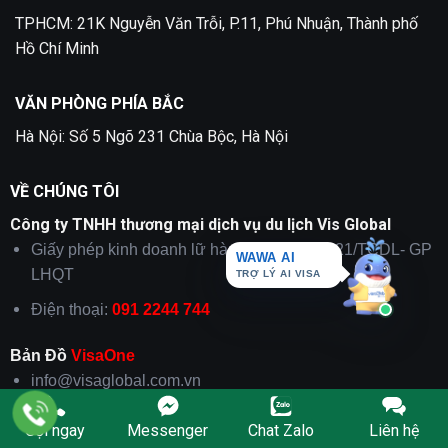
TPHCM: 21K Nguyễn Văn Trỗi, P.11, Phú Nhuận, Thành phố
Hồ Chí Minh
VĂN PHÒNG PHÍA BẮC
Hà Nội: Số 5 Ngõ 231 Chùa Bộc, Hà Nội
VỀ CHÚNG TÔI
Công ty TNHH thương mại dịch vụ du lịch Vis Global
WAWA AI
Giấy phép kinh doanh lữ hành: 79-1265/2021/TCDL- GP
TRỢ LÝ AI VISA
LHQT
Điện thoại:
091 2244 744
Bản Đồ
VisaOne
info@visaglobal.com.vn
Gọi ngay
Messenger
Chat Zalo
Liên hệ
THÔNG TIN CẦN BIẾT