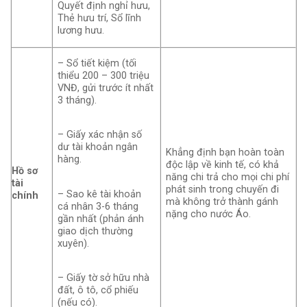
Quyết định nghỉ hưu,
Thẻ hưu trí, Sổ lĩnh
lương hưu.
– Sổ tiết kiệm (tối
thiểu 200 – 300 triệu
VNĐ, gửi trước ít nhất
3 tháng).
– Giấy xác nhận số
dư tài khoản ngân
Khẳng định bạn hoàn toàn
hàng.
độc lập về kinh tế, có khả
Hồ sơ
năng chi trả cho mọi chi phí
tài
phát sinh trong chuyến đi
– Sao kê tài khoản
chính
mà không trở thành gánh
cá nhân 3-6 tháng
nặng cho nước Áo.
gần nhất (phản ánh
giao dịch thường
xuyên).
– Giấy tờ sở hữu nhà
đất, ô tô, cổ phiếu
(nếu có).