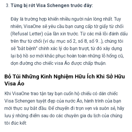
Từng bị rớt Visa Schengen trước đây:
Đây là trường hợp khiến nhiều người nản lòng nhất. Tuy
nhiên, VisaOne sẽ yêu cầu bạn cung cấp tờ giấy từ chối
(Refusal Letter) của lần xin trước. Từ các mã lỗi đánh dấu
trên thư từ chối (ví dụ: mục số 2, số 8, số 9…), chúng tôi
sẽ “bắt bệnh” chính xác lý do bạn trượt, từ đó xây dựng
lại bộ hồ sơ mới khắc phục hoàn toàn những lỗ hổng cũ,
dọn đường cho chiếc visa Áo được chấp thuận.
Bỏ Túi Những Kinh Nghiệm Hữu Ích Khi Sở Hữu
Visa Áo
Khi VisaOne trao tận tay bạn cuốn hộ chiếu có dán chiếc
Visa Schengen tuyệt đẹp của nước Áo, hành trình của bạn
mới thực sự bắt đầu. Để chuyến đi trọn vẹn và suôn sẻ, hãy
lưu ý những điểm sau do các chuyên gia du lịch của chúng
tôi đúc kết: