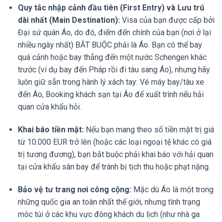
Quy tắc nhập cảnh đầu tiên (First Entry) và Lưu trú
dài nhất (Main Destination):
Visa của bạn được cấp bởi
Đại sứ quán Áo, do đó, điểm đến chính của bạn (nơi ở lại
nhiều ngày nhất) BẮT BUỘC phải là Áo. Bạn có thể bay
quá cảnh hoặc bay thẳng đến một nước Schengen khác
trước (ví dụ bay đến Pháp rồi đi tàu sang Áo), nhưng hãy
luôn giữ sẵn trong hành lý xách tay: Vé máy bay/tàu xe
đến Áo, Booking khách sạn tại Áo để xuất trình nếu hải
quan cửa khẩu hỏi.
Khai báo tiền mặt:
Nếu bạn mang theo số tiền mặt trị giá
từ 10.000 EUR trở lên (hoặc các loại ngoại tệ khác có giá
trị tương đương), bạn bắt buộc phải khai báo với hải quan
tại cửa khẩu sân bay để tránh bị tịch thu hoặc phạt nặng.
Bảo vệ tư trang nơi công cộng:
Mặc dù Áo là một trong
những quốc gia an toàn nhất thế giới, nhưng tình trạng
móc túi ở các khu vực đông khách du lịch (như nhà ga