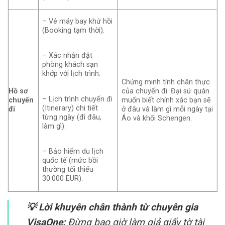
– Vé máy bay khứ hồi
(Booking tạm thời).
– Xác nhận đặt
phòng khách sạn
khớp với lịch trình.
Chứng minh tính chân thực
Hồ sơ
của chuyến đi. Đại sứ quán
– Lịch trình chuyến đi
chuyến
muốn biết chính xác bạn sẽ
(Itinerary) chi tiết
đi
ở đâu và làm gì mỗi ngày tại
từng ngày (đi đâu,
Áo và khối Schengen.
làm gì).
– Bảo hiểm du lịch
quốc tế (mức bồi
thường tối thiểu
30.000 EUR).
💡 Lời khuyên chân thành từ chuyên gia
VisaOne:
Đừng bao giờ làm giả giấy tờ tài