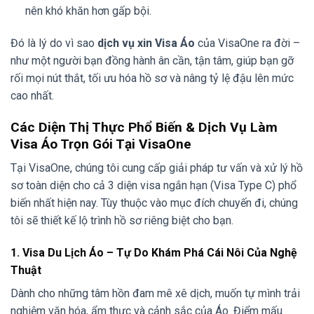
nên khó khăn hơn gấp bội.
Đó là lý do vì sao
dịch vụ xin Visa Áo
của VisaOne ra đời –
như một người bạn đồng hành ân cần, tận tâm, giúp bạn gỡ
rối mọi nút thắt, tối ưu hóa hồ sơ và nâng tỷ lệ đậu lên mức
cao nhất.
Các Diện Thị Thực Phổ Biến & Dịch Vụ Làm
Visa Áo Trọn Gói Tại VisaOne
Tại VisaOne, chúng tôi cung cấp giải pháp tư vấn và xử lý hồ
sơ toàn diện cho cả 3 diện visa ngắn hạn (Visa Type C) phổ
biến nhất hiện nay. Tùy thuộc vào mục đích chuyến đi, chúng
tôi sẽ thiết kế lộ trình hồ sơ riêng biệt cho bạn.
1. Visa Du Lịch Áo – Tự Do Khám Phá Cái Nôi Của Nghệ
Thuật
Dành cho những tâm hồn đam mê xê dịch, muốn tự mình trải
nghiệm văn hóa, ẩm thực và cảnh sắc của Áo. Điểm mấu