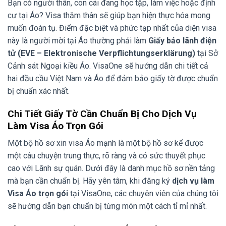
Bạn có người thân, con cái đang học tập, làm việc hoặc định
cư tại Áo? Visa thăm thân sẽ giúp bạn hiện thực hóa mong
muốn đoàn tụ. Điểm đặc biệt và phức tạp nhất của diện visa
này là người mời tại Áo thường phải làm
Giấy bảo lãnh điện
tử (EVE – Elektronische Verpflichtungserklärung)
tại Sở
Cảnh sát Ngoại kiều Áo. VisaOne sẽ hướng dẫn chi tiết cả
hai đầu cầu Việt Nam và Áo để đảm bảo giấy tờ được chuẩn
bị chuẩn xác nhất.
Chi Tiết Giấy Tờ Cần Chuẩn Bị Cho Dịch Vụ
Làm Visa Áo Trọn Gói
Một bộ hồ sơ xin visa Áo mạnh là một bộ hồ sơ kể được
một câu chuyện trung thực, rõ ràng và có sức thuyết phục
cao với Lãnh sự quán. Dưới đây là danh mục hồ sơ nền tảng
mà bạn cần chuẩn bị. Hãy yên tâm, khi đăng ký
dịch vụ làm
Visa Áo trọn gói
tại VisaOne, các chuyên viên của chúng tôi
sẽ hướng dẫn bạn chuẩn bị từng món một cách tỉ mỉ nhất.