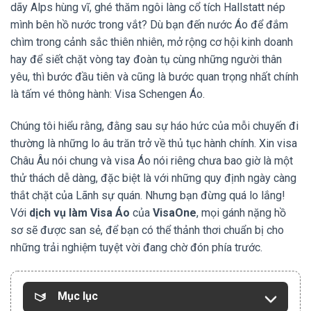
dãy Alps hùng vĩ, ghé thăm ngôi làng cổ tích Hallstatt nép
mình bên hồ nước trong vắt? Dù bạn đến nước Áo để đắm
chìm trong cảnh sắc thiên nhiên, mở rộng cơ hội kinh doanh
hay để siết chặt vòng tay đoàn tụ cùng những người thân
yêu, thì bước đầu tiên và cũng là bước quan trọng nhất chính
là tấm vé thông hành: Visa Schengen Áo.
Chúng tôi hiểu rằng, đằng sau sự háo hức của mỗi chuyến đi
thường là những lo âu trăn trở về thủ tục hành chính. Xin visa
Châu Âu nói chung và visa Áo nói riêng chưa bao giờ là một
thử thách dễ dàng, đặc biệt là với những quy định ngày càng
thắt chặt của Lãnh sự quán. Nhưng bạn đừng quá lo lắng!
Với
dịch vụ làm Visa Áo
của
VisaOne
, mọi gánh nặng hồ
sơ sẽ được san sẻ, để bạn có thể thảnh thơi chuẩn bị cho
những trải nghiệm tuyệt vời đang chờ đón phía trước.
Mục lục