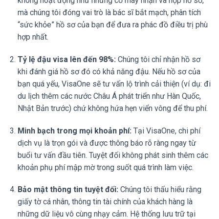
không hoạt động như những cỗ máy nhận và nộp hồ sơ,
mà chúng tôi đóng vai trò là bác sĩ bắt mạch, phân tích
“sức khỏe” hồ sơ của bạn để đưa ra phác đồ điều trị phù
hợp nhất.
Tỷ lệ đậu visa lên đến 98%:
Chúng tôi chỉ nhận hồ sơ
khi đánh giá hồ sơ đó có khả năng đậu. Nếu hồ sơ của
bạn quá yếu, VisaOne sẽ tư vấn lộ trình cải thiện (ví dụ: đi
du lịch thêm các nước Châu Á phát triển như Hàn Quốc,
Nhật Bản trước) chứ không hứa hẹn viển vông để thu phí.
Minh bạch trong mọi khoản phí:
Tại VisaOne, chi phí
dịch vụ là trọn gói và được thông báo rõ ràng ngay từ
buổi tư vấn đầu tiên. Tuyệt đối không phát sinh thêm các
khoản phụ phí mập mờ trong suốt quá trình làm việc.
Bảo mật thông tin tuyệt đối:
Chúng tôi thấu hiểu rằng
giấy tờ cá nhân, thông tin tài chính của khách hàng là
những dữ liệu vô cùng nhạy cảm. Hệ thống lưu trữ tại