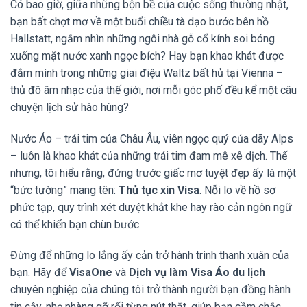
Có bao giờ, giữa những bộn bề của cuộc sống thường nhật,
bạn bất chợt mơ về một buổi chiều tà dạo bước bên hồ
Hallstatt, ngắm nhìn những ngôi nhà gỗ cổ kính soi bóng
xuống mặt nước xanh ngọc bích? Hay bạn khao khát được
đắm mình trong những giai điệu Waltz bất hủ tại Vienna –
thủ đô âm nhạc của thế giới, nơi mỗi góc phố đều kể một câu
chuyện lịch sử hào hùng?
Nước Áo – trái tim của Châu Âu, viên ngọc quý của dãy Alps
– luôn là khao khát của những trái tim đam mê xê dịch. Thế
nhưng, tôi hiểu rằng, đứng trước giấc mơ tuyệt đẹp ấy là một
“bức tường” mang tên:
Thủ tục xin Visa
. Nỗi lo về hồ sơ
phức tạp, quy trình xét duyệt khắt khe hay rào cản ngôn ngữ
có thể khiến bạn chùn bước.
Đừng để những lo lắng ấy cản trở hành trình thanh xuân của
bạn. Hãy để
VisaOne
và
Dịch vụ làm Visa Áo du lịch
chuyên nghiệp của chúng tôi trở thành người bạn đồng hành
tin cậy, nhẹ nhàng gỡ rối từng nút thắt, giúp bạn cầm chắc