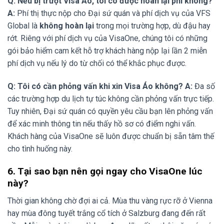
Q: Nếu bị trượt Visa Áo, tôi có được hoàn lại phí không?
A:
Phí thị thực nộp cho Đại sứ quán và phí dịch vụ của VFS
Global là
không hoàn lại
trong mọi trường hợp, dù đậu hay
rớt. Riêng với phí dịch vụ của VisaOne, chúng tôi có những
gói bảo hiểm cam kết hỗ trợ khách hàng nộp lại lần 2 miễn
phí dịch vụ nếu lý do từ chối có thể khắc phục được.
Q: Tôi có cần phỏng vấn khi xin Visa Áo không?
A:
Đa số
các trường hợp du lịch tự túc không cần phỏng vấn trực tiếp.
Tuy nhiên, Đại sứ quán có quyền yêu cầu bạn lên phỏng vấn
để xác minh thông tin nếu thấy hồ sơ có điểm nghi vấn.
Khách hàng của VisaOne sẽ luôn được chuẩn bị sẵn tâm thế
cho tình huống này.
6. Tại sao bạn nên gọi ngay cho VisaOne lúc
này?
Thời gian không chờ đợi ai cả. Mùa thu vàng rực rỡ ở Vienna
hay mùa đông tuyết trắng cổ tích ở Salzburg đang đến rất