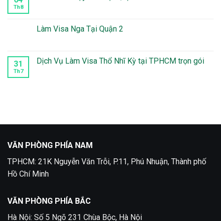
Visa
ở
Mexico
Kinh
Th8
Không
Mất
Nghiệm
có
Bao
Xin
bình
Lâu
Visa
luận
Làm Visa Nga Tại Quận 2
Du
ở
Lịch
Làm
Không
Phần
visa
có
Lan
Thụy
bình
Điển
luận
Dịch Vụ Làm Visa Thổ Nhĩ Kỳ tại TPHCM trọn gói
31
tại
ở
Quận
Làm
Th7
Không
5
Visa
có
Nga
bình
Tại
luận
Quận
ở
2
Dịch
Vụ
Làm
Visa
Thổ
Nhĩ
Kỳ
VĂN PHÒNG PHÍA NAM
tại
TPHCM
TPHCM: 21K Nguyễn Văn Trỗi, P.11, Phú Nhuận, Thành phố
trọn
gói
Hồ Chí Minh
VĂN PHÒNG PHÍA BẮC
Hà Nội: Số 5 Ngõ 231 Chùa Bộc, Hà Nội