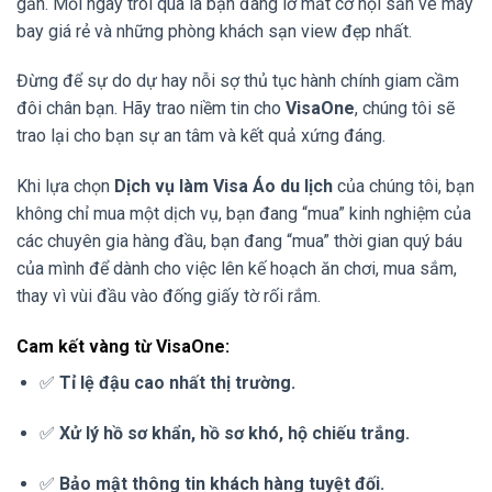
gần. Mỗi ngày trôi qua là bạn đang lỡ mất cơ hội săn vé máy
bay giá rẻ và những phòng khách sạn view đẹp nhất.
Đừng để sự do dự hay nỗi sợ thủ tục hành chính giam cầm
đôi chân bạn. Hãy trao niềm tin cho
VisaOne
, chúng tôi sẽ
trao lại cho bạn sự an tâm và kết quả xứng đáng.
Khi lựa chọn
Dịch vụ làm Visa Áo du lịch
của chúng tôi, bạn
không chỉ mua một dịch vụ, bạn đang “mua” kinh nghiệm của
các chuyên gia hàng đầu, bạn đang “mua” thời gian quý báu
của mình để dành cho việc lên kế hoạch ăn chơi, mua sắm,
thay vì vùi đầu vào đống giấy tờ rối rắm.
Cam kết vàng từ VisaOne:
✅
Tỉ lệ đậu cao nhất thị trường.
✅
Xử lý hồ sơ khẩn, hồ sơ khó, hộ chiếu trắng.
✅
Bảo mật thông tin khách hàng tuyệt đối.