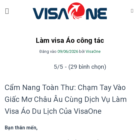
Bỏ
qua
nội
dung
Làm visa Áo công tác
Đăng vào
09/06/2026
bởi
VisaOne
5/5 - (29 bình chọn)
Cẩm Nang Toàn Thư: Chạm Tay Vào
Giấc Mơ Châu Âu Cùng Dịch Vụ Làm
Visa Áo Du Lịch Của VisaOne
Bạn thân mến,