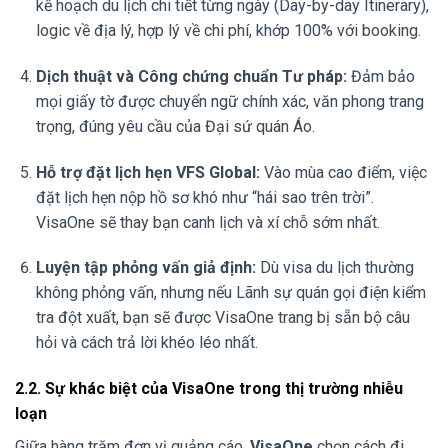
kế hoạch du lịch chi tiết từng ngày (Day-by-day Itinerary),
logic về địa lý, hợp lý về chi phí, khớp 100% với booking.
Dịch thuật và Công chứng chuẩn Tư pháp:
Đảm bảo
mọi giấy tờ được chuyển ngữ chính xác, văn phong trang
trọng, đúng yêu cầu của Đại sứ quán Áo.
Hỗ trợ đặt lịch hẹn VFS Global:
Vào mùa cao điểm, việc
đặt lịch hẹn nộp hồ sơ khó như “hái sao trên trời”.
VisaOne sẽ thay bạn canh lịch và xí chỗ sớm nhất.
Luyện tập phỏng vấn giả định:
Dù visa du lịch thường
không phỏng vấn, nhưng nếu Lãnh sự quán gọi điện kiểm
tra đột xuất, bạn sẽ được VisaOne trang bị sẵn bộ câu
hỏi và cách trả lời khéo léo nhất.
2.2. Sự khác biệt của VisaOne trong thị trường nhiễu
loạn
Giữa hàng trăm đơn vị quảng cáo,
VisaOne
chọn cách đi