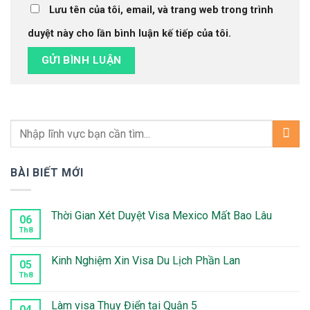
Lưu tên của tôi, email, và trang web trong trình
duyệt này cho lần bình luận kế tiếp của tôi.
BÀI BIẾT MỚI
Thời Gian Xét Duyệt Visa Mexico Mất Bao Lâu
06
Th8
Không
có
bình
luận
Kinh Nghiệm Xin Visa Du Lịch Phần Lan
05
ở
Thời
Th8
Không
Gian
có
Xét
bình
Duyệt
luận
Làm visa Thụy Điển tại Quận 5
04