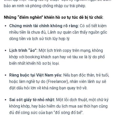
bảo an ninh và phòng chống nhập cư trái phép.
Những “điểm nghẽn” khiến hồ sơ tự túc dễ bị từ chối:
Chứng minh tài chính không rõ ràng:
Có sổ tiết kiệm
nhiều tiền là chưa đủ, Lãnh sự quán cần thấy nguồn gốc
dòng tiền và lịch sử tích lũy hợp lý.
Lịch trình “ảo”:
Một lịch trình copy trên mạng, không
khớp với booking khách sạn hay vé tàu xe là lý do phổ
biến nhất khiến hồ sơ bị loại.
Ràng buộc tại Việt Nam yếu:
Nếu bạn độc thân, trẻ tuổi,
hoặc làm nghề tự do (Freelancer), nhân viên lãnh sự sẽ
đặt dấu hỏi lớn về khả năng bạn quay trở về.
Sai sót giấy tờ nhỏ nhặt:
Một lỗi dịch thuật, một chữ ký
không khớp, hay bảo hiểm du lịch mua sai thời hạn cũng
đủ để công sức của bạn “đổ sông đổ bể”.