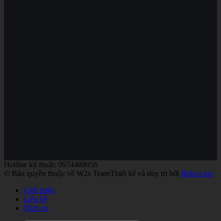
Hotline kỹ thuật: 0974488056
© Bản quyền thuộc về W2s Team
Thiết kế và duy trì bởi
Bidico.net
Giới thiệu
Liên hệ
Dịch vụ