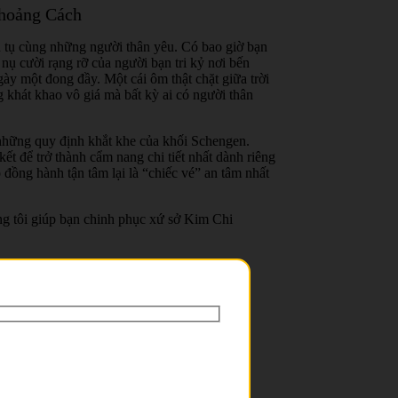
hoảng Cách
 tụ cùng những người thân yêu. Có bao giờ bạn
nụ cười rạng rỡ của người bạn tri kỷ nơi bến
y một đong đầy. Một cái ôm thật chặt giữa trời
khát khao vô giá mà bất kỳ ai có người thân
 những quy định khắt khe của khối Schengen.
t để trở thành cẩm nang chi tiết nhất dành riêng
đồng hành tận tâm lại là “chiếc vé” an tâm nhất
ng tôi giúp bạn chinh phục xứ sở Kim Chi