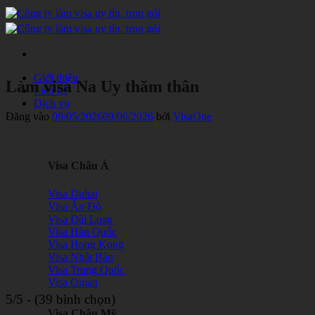
Bỏ
qua
nội
dung
Giới thiệu
Làm visa Na Uy thăm thân
Liên hệ
Dịch vụ
Đăng vào
09/05/2026
09/06/2026
bởi
VisaOne
Visa Châu Á
Visa Dubai
Visa Ấn Độ
Visa Đài Loan
Visa Hàn Quốc
Visa Hong Kong
Visa Nhật Bản
Visa Trung Quốc
Visa Oman
5/5 - (39 bình chọn)
Visa Châu Mỹ