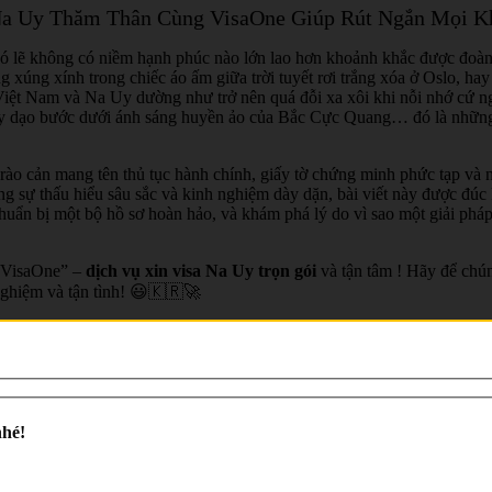
Na Uy Thăm Thân Cùng VisaOne Giúp Rút Ngắn Mọi K
ó lẽ không có niềm hạnh phúc nào lớn lao hơn khoảnh khắc được đoàn
 xúng xính trong chiếc áo ấm giữa trời tuyết rơi trắng xóa ở Oslo, hay 
ệt Nam và Na Uy dường như trở nên quá đỗi xa xôi khi nỗi nhớ cứ ngà
tay dạo bước dưới ánh sáng huyền ảo của Bắc Cực Quang… đó là những 
rào cản mang tên thủ tục hành chính, giấy tờ chứng minh phức tạp và
sự thấu hiểu sâu sắc và kinh nghiệm dày dặn, bài viết này được đúc kế
ẩn bị một bộ hồ sơ hoàn hảo, và khám phá lý do vì sao một giải pháp 
 “VisaOne” –
dịch vụ xin visa Na Uy trọn gói
và tận tâm ! Hãy để chú
nghiệm và tận tình! 😃🇰🇷🚀
nhé!