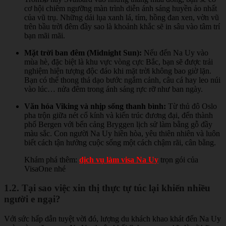
cơ hội chiêm ngưỡng màn trình diễn ánh sáng huyền ảo nhất
của vũ trụ. Những dải lụa xanh lá, tím, hồng đan xen, vờn vũ
trên bầu trời đêm đầy sao là khoảnh khắc sẽ in sâu vào tâm trí
bạn mãi mãi.
Mặt trời ban đêm (Midnight Sun):
Nếu đến Na Uy vào
mùa hè, đặc biệt là khu vực vòng cực Bắc, bạn sẽ được trải
nghiệm hiện tượng độc đáo khi mặt trời không bao giờ lặn.
Bạn có thể thong thả dạo bước ngắm cảnh, câu cá hay leo núi
vào lúc… nửa đêm trong ánh sáng rực rỡ như ban ngày.
Văn hóa Viking và nhịp sống thanh bình:
Từ thủ đô Oslo
pha trộn giữa nét cổ kính và kiến trúc đương đại, đến thành
phố Bergen với bến cảng Bryggen lịch sử làm bằng gỗ đầy
màu sắc. Con người Na Uy hiền hòa, yêu thiên nhiên và luôn
biết cách tận hưởng cuộc sống một cách chậm rãi, cân bằng.
Khám phá thêm:
dịch vụ làm visa Na Uy
trọn gói của
VisaOne nhé
1.2. Tại sao việc xin thị thực tự túc lại khiến nhiều
người e ngại?
Với sức hấp dẫn tuyệt vời đó, lượng du khách khao khát đến Na Uy