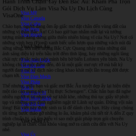
Hành Trình Chạm Tay Đến Bắc Âu: Khám Phá Trọn
Gói Dịch Vụ Làm Visa Na Uy Du Lịch Cùng
Visa Mỹ
VisaOne
Visa Canada
Visa Cuba
Chào bạn, người đang ôm ấp giấc mơ đặt chân đến vùng đất của
Visa Peru
những vị thần Bắc Âu! Có bao giờ bạn nhắm mắt lại và tưởng
Visa Brazil
tượng mình đang đứng giữa thiên nhiên hùng vĩ của Na Uy? Nơi có
những vịnh hẹp (Fjord) xanh biếc uốn lượn qua những vách núi đá
Visa Châu Âu
sừng sững, nơi hiện tượng Bắc Cực Quang nhảy múa những dải
ánh sáng diệu kỳ trên bầu trời đêm tĩnh lặng, hay những ngôi làng
chài rực rỡ sắc màu nép mình bên bờ biển Lofoten yên bình. Na Uy
Visa Anh Quốc
không chỉ là một điểm đến, đó là một giấc mơ rực rỡ mà bất kỳ
Visa Ba Lan
người đam mê xê dịch nào cũng khao khát một lần trong đời được
Visa Bỉ
chạm tới.
Visa Đan Mạch
Visa Pháp
Thế nhưng, giữa bạn và giấc mơ Bắc Âu tuyệt đẹp ấy lại hiện diện
Visa Ý
một rào cản mang tên “Thị thực Schengen”. Chắc hẳn bạn đã nghe
Visa Thụy Sĩ
nhiều người rỉ tai nhau về sự khắt khe, những thủ tục giấy tờ phức
Visa Thụy Điển
tạp và những quy định nghiêm ngặt từ Lãnh sự quán. Đừng vội nản
Visa Hà Lan
lòng! Bài viết này được sinh ra là để dành cho bạn. Hãy cùng chúng
Visa Malta
tôi từng bước tháo gỡ những lo âu, khám phá chi tiết từ A đến Z quy
trình chuẩn bị, và tìm hiểu vì sao một giải pháp trọn gói chuyên
Visa Châu Úc
nghiệp lại là chiếc chìa khóa vàng mở ra cánh cửa đến với Na Uy
nhé.
Visa Úc