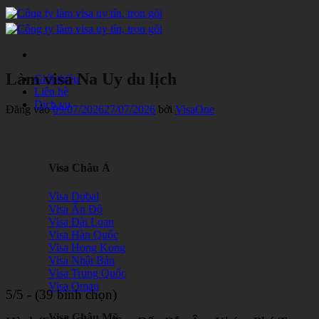
Bỏ
qua
nội
dung
Làm visa Na Uy du lịch
Giới thiệu
Liên hệ
Dịch vụ
Đăng vào
09/07/2026
27/07/2026
bởi
VisaOne
Visa Châu Á
Visa Dubai
Visa Ấn Độ
Visa Đài Loan
Visa Hàn Quốc
Visa Hong Kong
Visa Nhật Bản
Visa Trung Quốc
Visa Oman
5/5 - (39 bình chọn)
Visa Châu Mỹ