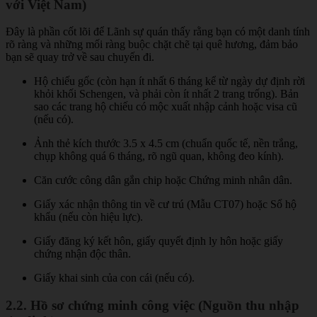
với Việt Nam)
Đây là phần cốt lõi để Lãnh sự quán thấy rằng bạn có một danh tính
rõ ràng và những mối ràng buộc chặt chẽ tại quê hương, đảm bảo
bạn sẽ quay trở về sau chuyến đi.
Hộ chiếu gốc (còn hạn ít nhất 6 tháng kể từ ngày dự định rời
khỏi khối Schengen, và phải còn ít nhất 2 trang trống). Bản
sao các trang hộ chiếu có mộc xuất nhập cảnh hoặc visa cũ
(nếu có).
Ảnh thẻ kích thước 3.5 x 4.5 cm (chuẩn quốc tế, nền trắng,
chụp không quá 6 tháng, rõ ngũ quan, không đeo kính).
Căn cước công dân gắn chip hoặc Chứng minh nhân dân.
Giấy xác nhận thông tin về cư trú (Mẫu CT07) hoặc Sổ hộ
khẩu (nếu còn hiệu lực).
Giấy đăng ký kết hôn, giấy quyết định ly hôn hoặc giấy
chứng nhận độc thân.
Giấy khai sinh của con cái (nếu có).
2.2. Hồ sơ chứng minh công việc (Nguồn thu nhập