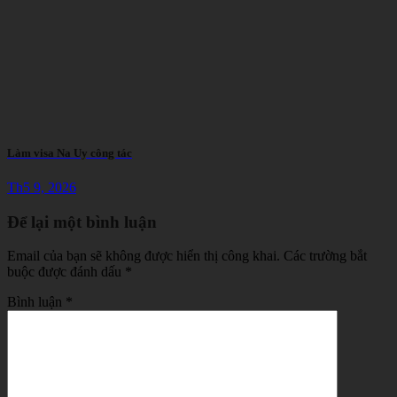
Làm visa Na Uy công tác
Th5 9, 2026
Để lại một bình luận
Email của bạn sẽ không được hiển thị công khai.
Các trường bắt
buộc được đánh dấu
*
Bình luận
*