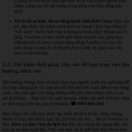
Chúng tôi coi hồ sơ của bạn như hồ sơ của chính người thân
mình, nâng niu và cẩn trọng trong từng con chữ, từng bản
dịch.
Xử lý hồ sơ khó, hồ sơ từng bị từ chối (Rớt Visa):
Bạn còn
trẻ, độc thân, tài chính chưa thực sự mạnh? Hay bạn từng có
“vết xước” bị từ chối visa Schengen trước đây? Đừng quá lo
lắng. VisaOne có quy trình giải trình chuyên sâu, giúp bạn
viết tâm thư (Cover Letter) bằng tiếng Anh/Na Uy cực kỳ
cảm động và hợp lý để thuyết phục Lãnh sự quán trao cho
bạn cơ hội thứ hai.
3.2. Tiết kiệm thời gian, tâm sức để bạn trọn vẹn tận
hưởng niềm vui
Hãy tưởng tượng, thay vì phải chạy vạy ngược xuôi xin nghỉ làm để
đi công chứng giấy tờ, toát mồ hôi hột tìm hiểu cách điền form tiếng
Anh, hay mất ngủ vì lo lắng không biết lịch trình mình viết có sai
sót gì không… Bạn chỉ cần ngồi tại nhà, nhâm nhi một tách trà, chia
sẻ tình trạng hiện tại qua số Hotline:
☎ 0903 666 264
.
Mọi công việc bếp núc phức tạp nhất, từ dịch thuật, công chứng,
book vé bay, đặt khách sạn, lấy lịch hẹn lăn tay… đã có VisaOne lo
liệu.
Dịch vụ làm Visa du lịch Na Uy
của chúng tôi mang đến cho
bạn sự an tâm tuyệt đối. Việc của bạn chỉ là giữ tinh thần thoải mái,