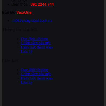
GP LHQT
Điện thoại:
091 2244 744
Bản Đồ
VisaOne
info@visaglobal.com.vn
Thông tin cần biết
Quy định sử dụng
Chính sách bảo mật
Hình thức thanh toán
Liên hệ
Liên kết
Quy định sử dụng
Chính sách bảo mật
Hình thức thanh toán
Liên hệ