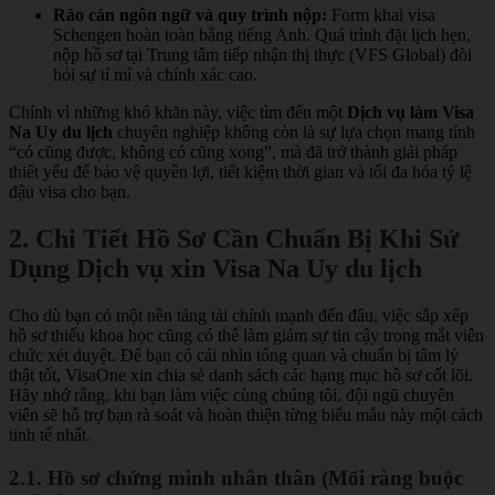
Rào cản ngôn ngữ và quy trình nộp:
Form khai visa
Schengen hoàn toàn bằng tiếng Anh. Quá trình đặt lịch hẹn,
nộp hồ sơ tại Trung tâm tiếp nhận thị thực (VFS Global) đòi
hỏi sự tỉ mỉ và chính xác cao.
Chính vì những khó khăn này, việc tìm đến một
Dịch vụ làm Visa
Na Uy du lịch
chuyên nghiệp không còn là sự lựa chọn mang tính
“có cũng được, không có cũng xong”, mà đã trở thành giải pháp
thiết yếu để bảo vệ quyền lợi, tiết kiệm thời gian và tối đa hóa tỷ lệ
đậu visa cho bạn.
2. Chi Tiết Hồ Sơ Cần Chuẩn Bị Khi Sử
Dụng Dịch vụ xin Visa Na Uy du lịch
Cho dù bạn có một nền tảng tài chính mạnh đến đâu, việc sắp xếp
hồ sơ thiếu khoa học cũng có thể làm giảm sự tin cậy trong mắt viên
chức xét duyệt. Để bạn có cái nhìn tổng quan và chuẩn bị tâm lý
thật tốt, VisaOne xin chia sẻ danh sách các hạng mục hồ sơ cốt lõi.
Hãy nhớ rằng, khi bạn làm việc cùng chúng tôi, đội ngũ chuyên
viên sẽ hỗ trợ bạn rà soát và hoàn thiện từng biểu mẫu này một cách
tinh tế nhất.
2.1. Hồ sơ chứng minh nhân thân (Mối ràng buộc