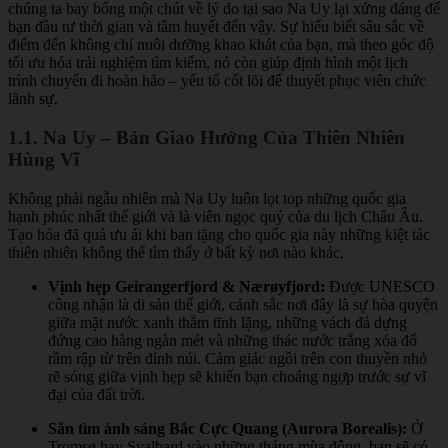
chúng ta bay bổng một chút về lý do tại sao Na Uy lại xứng đáng để
bạn đầu tư thời gian và tâm huyết đến vậy. Sự hiểu biết sâu sắc về
điểm đến không chỉ nuôi dưỡng khao khát của bạn, mà theo góc độ
tối ưu hóa trải nghiệm tìm kiếm, nó còn giúp định hình một lịch
trình chuyến đi hoàn hảo – yếu tố cốt lõi để thuyết phục viên chức
lãnh sự.
1.1. Na Uy – Bản Giao Hưởng Của Thiên Nhiên
Hùng Vĩ
Không phải ngẫu nhiên mà Na Uy luôn lọt top những quốc gia
hạnh phúc nhất thế giới và là viên ngọc quý của du lịch Châu Âu.
Tạo hóa đã quá ưu ái khi ban tặng cho quốc gia này những kiệt tác
thiên nhiên không thể tìm thấy ở bất kỳ nơi nào khác.
Vịnh hẹp Geirangerfjord & Nærøyfjord:
Được UNESCO
công nhận là di sản thế giới, cảnh sắc nơi đây là sự hòa quyện
giữa mặt nước xanh thẳm tĩnh lặng, những vách đá dựng
đứng cao hàng ngàn mét và những thác nước trắng xóa đổ
rầm rập từ trên đỉnh núi. Cảm giác ngồi trên con thuyền nhỏ
rẽ sóng giữa vịnh hẹp sẽ khiến bạn choáng ngợp trước sự vĩ
đại của đất trời.
Săn tìm ánh sáng Bắc Cực Quang (Aurora Borealis):
Ở
Tromsø hay Svalbard vào những tháng mùa đông, bạn sẽ có