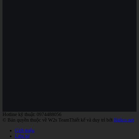
Hotline kỹ thuật: 0974488056
© Bản quyền thuộc về W2s Team
Thiết kế và duy trì bởi
Bidico.net
Giới thiệu
Liên hệ