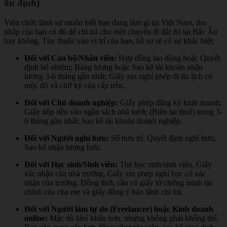
ổn định)
Viên chức lãnh sự muốn biết bạn đang làm gì tại Việt Nam, thu
nhập của bạn có đủ để chi trả cho một chuyến đi đắt đỏ tại Bắc Âu
hay không. Tùy thuộc vào vị trí của bạn, hồ sơ sẽ có sự khác biệt:
Đối với Cán bộ/Nhân viên:
Hợp đồng lao động hoặc Quyết
định bổ nhiệm; Bảng lương hoặc Sao kê tài khoản nhận
lương 3-6 tháng gần nhất; Giấy xin nghỉ phép đi du lịch có
mộc đỏ và chữ ký của cấp trên.
Đối với Chủ doanh nghiệp:
Giấy phép đăng ký kinh doanh;
Giấy nộp tiền vào ngân sách nhà nước (Biên lai thuế) trong 3-
6 tháng gần nhất; Sao kê tài khoản doanh nghiệp.
Đối với Người nghỉ hưu:
Sổ hưu trí, Quyết định nghỉ hưu,
Sao kê nhận lương hưu.
Đối với Học sinh/Sinh viên:
Thẻ học sinh/sinh viên, Giấy
xác nhận của nhà trường, Giấy xin phép nghỉ học có xác
nhận của trường. Đồng thời, cần có giấy tờ chứng minh tài
chính của cha mẹ và giấy đồng ý bảo lãnh chi trả.
Đối với Người làm tự do (Freelancer) hoặc Kinh doanh
online:
Mặc dù khó khăn hơn, nhưng không phải không thể.