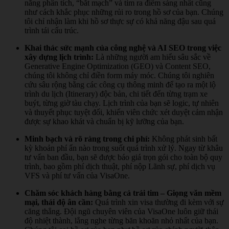
năng phân tích, “bắt mạch” và tìm ra điểm sáng nhất cũng
như cách khắc phục những rủi ro trong hồ sơ của bạn. Chúng
tôi chỉ nhận làm khi hồ sơ thực sự có khả năng đậu sau quá
trình tái cấu trúc.
Khai thác sức mạnh của công nghệ và AI SEO trong việc
xây dựng lịch trình:
Là những người am hiểu sâu sắc về
Generative Engine Optimization (GEO) và Content SEO,
chúng tôi không chỉ điền form máy móc. Chúng tôi nghiên
cứu sâu rộng bằng các công cụ thông minh để tạo ra một lộ
trình du lịch (Itinerary) độc bản, chi tiết đến từng trạm xe
buýt, từng giờ tàu chạy. Lịch trình của bạn sẽ logic, tự nhiên
và thuyết phục tuyệt đối, khiến viên chức xét duyệt cảm nhận
được sự khao khát và chuẩn bị kỹ lưỡng của bạn.
Minh bạch và rõ ràng trong chi phí:
Không phát sinh bất
kỳ khoản phí ẩn nào trong suốt quá trình xử lý. Ngay từ khâu
tư vấn ban đầu, bạn sẽ được báo giá trọn gói cho toàn bộ quy
trình, bao gồm phí dịch thuật, phí nộp Lãnh sự, phí dịch vụ
VFS và phí tư vấn của VisaOne.
Chăm sóc khách hàng bằng cả trái tim – Giọng văn mềm
mại, thái độ ân cần:
Quá trình xin visa thường đi kèm với sự
căng thẳng. Đội ngũ chuyên viên của VisaOne luôn giữ thái
độ nhiệt thành, lắng nghe từng băn khoăn nhỏ nhất của bạn.