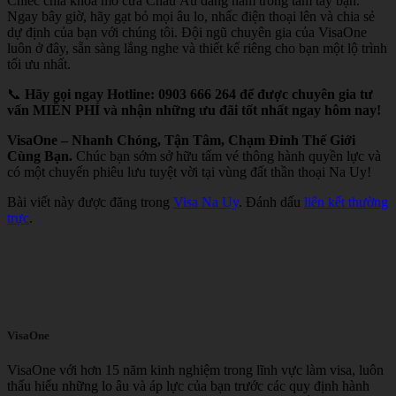
Chiếc chìa khóa mở cửa Châu Âu đang nằm trong tầm tay bạn.
Ngay bây giờ, hãy gạt bỏ mọi âu lo, nhấc điện thoại lên và chia sẻ
dự định của bạn với chúng tôi. Đội ngũ chuyên gia của VisaOne
luôn ở đây, sẵn sàng lắng nghe và thiết kế riêng cho bạn một lộ trình
tối ưu nhất.
📞
Hãy gọi ngay Hotline: 0903 666 264 để được chuyên gia tư
vấn MIỄN PHÍ và nhận những ưu đãi tốt nhất ngay hôm nay!
VisaOne – Nhanh Chóng, Tận Tâm, Chạm Đỉnh Thế Giới
Cùng Bạn.
Chúc bạn sớm sở hữu tấm vé thông hành quyền lực và
có một chuyến phiêu lưu tuyệt vời tại vùng đất thần thoại Na Uy!
Bài viết này được đăng trong
Visa Na Uy
. Đánh dấu
liên kết thường
trực
.
VisaOne
VisaOne với hơn 15 năm kinh nghiệm trong lĩnh vực làm visa, luôn
thấu hiểu những lo âu và áp lực của bạn trước các quy định hành