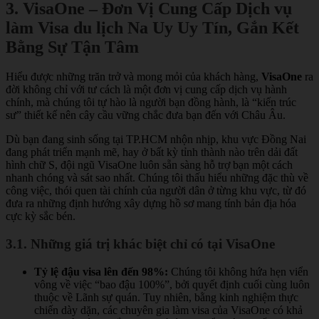
3. VisaOne – Đơn Vị Cung Cấp Dịch vụ
làm Visa du lịch Na Uy Uy Tín, Gắn Kết
Bằng Sự Tận Tâm
Hiểu được những trăn trở và mong mỏi của khách hàng,
VisaOne
ra
đời không chỉ với tư cách là một đơn vị cung cấp dịch vụ hành
chính, mà chúng tôi tự hào là người bạn đồng hành, là “kiến trúc
sư” thiết kế nên cây cầu vững chắc đưa bạn đến với Châu Âu.
Dù bạn đang sinh sống tại TP.HCM nhộn nhịp, khu vực Đồng Nai
đang phát triển mạnh mẽ, hay ở bất kỳ tỉnh thành nào trên dải đất
hình chữ S, đội ngũ VisaOne luôn sẵn sàng hỗ trợ bạn một cách
nhanh chóng và sát sao nhất. Chúng tôi thấu hiểu những đặc thù về
công việc, thói quen tài chính của người dân ở từng khu vực, từ đó
đưa ra những định hướng xây dựng hồ sơ mang tính bản địa hóa
cực kỳ sắc bén.
3.1. Những giá trị khác biệt chỉ có tại VisaOne
Tỷ lệ đậu visa lên đến 98%:
Chúng tôi không hứa hẹn viển
vông về việc “bao đậu 100%”, bởi quyết định cuối cùng luôn
thuộc về Lãnh sự quán. Tuy nhiên, bằng kinh nghiệm thực
chiến dày dặn, các chuyên gia làm visa của VisaOne có khả