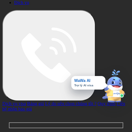
Dịch vụ
WaWa AI
Trợ lý AI visa
Dịch vụ visa
Bảng giá
Lý do nên chọn chúng tôi ?
Quy trình
Liên
hệ nhận báo giá