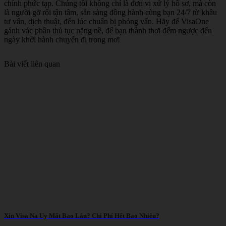
chính phức tạp. Chúng tôi không chỉ là đơn vị xử lý hồ sơ, mà còn
là người gỡ rối tận tâm, sẵn sàng đồng hành cùng bạn 24/7 từ khâu
tư vấn, dịch thuật, đến lúc chuẩn bị phỏng vấn. Hãy để VisaOne
gánh vác phần thủ tục nặng nề, để bạn thảnh thơi đếm ngược đến
ngày khởi hành chuyến đi trong mơ!
Bài viết liên quan
Xin Visa Na Uy Mất Bao Lâu? Chi Phí Hết Bao Nhiêu?