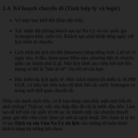
2.4. Kế hoạch chuyến đi (Tính hợp lý và logic)
Vé máy bay khứ hồi (Bản đặt chỗ).
Xác nhận đặt phòng khách sạn tại Na Uy và các quốc gia
Schengen khác (nếu có). Khách sạn phải khớp từng ngày với
lịch trình di chuyển.
Lịch trình du lịch chi tiết (Itinerary) bằng tiếng Anh: Liệt kê rõ
ngày nào, ở đâu, tham quan điểm nào, phương tiện di chuyển
giữa các thành phố là gì. Một lịch trình sao chép hời hợt trên
mạng có thể là “bản án tử” cho hồ sơ của bạn.
Bảo hiểm du lịch quốc tế: Mức trách nhiệm tối thiểu là 30.000
EUR, có hiệu lực trên toàn bộ lãnh thổ các nước Schengen và
trong suốt thời gian chuyến đi.
Nhìn vào danh sách trên, có lẽ bạn đang cảm thấy một chút bối rối
phải không? Thật sự, việc thu thập đầy đủ chỉ là bước đầu tiên. Làm
sao để kết nối các giấy tờ rời rạc ấy thành một câu chuyện thuyết
phục gửi đến viên chức lãnh sự mới là nghệ thuật. Đó chính là lý do
vì sao
Dịch vụ xin Visa Na Uy du lịch
của chúng tôi luôn được
khách hàng tin tưởng lựa chọn.