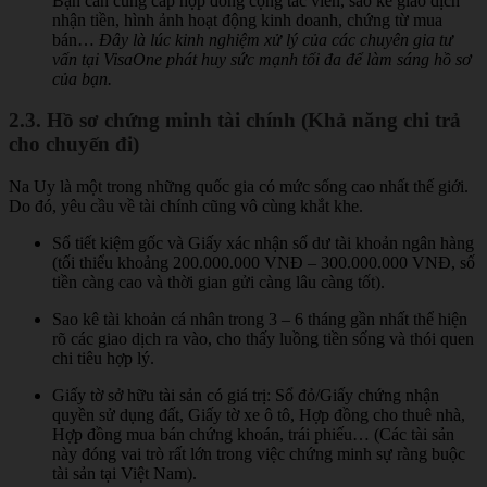
Bạn cần cung cấp hợp đồng cộng tác viên, sao kê giao dịch
nhận tiền, hình ảnh hoạt động kinh doanh, chứng từ mua
bán…
Đây là lúc kinh nghiệm xử lý của các chuyên gia tư
vấn tại VisaOne phát huy sức mạnh tối đa để làm sáng hồ sơ
của bạn.
2.3. Hồ sơ chứng minh tài chính (Khả năng chi trả
cho chuyến đi)
Na Uy là một trong những quốc gia có mức sống cao nhất thế giới.
Do đó, yêu cầu về tài chính cũng vô cùng khắt khe.
Sổ tiết kiệm gốc và Giấy xác nhận số dư tài khoản ngân hàng
(tối thiểu khoảng 200.000.000 VNĐ – 300.000.000 VNĐ, số
tiền càng cao và thời gian gửi càng lâu càng tốt).
Sao kê tài khoản cá nhân trong 3 – 6 tháng gần nhất thể hiện
rõ các giao dịch ra vào, cho thấy luồng tiền sống và thói quen
chi tiêu hợp lý.
Giấy tờ sở hữu tài sản có giá trị: Sổ đỏ/Giấy chứng nhận
quyền sử dụng đất, Giấy tờ xe ô tô, Hợp đồng cho thuê nhà,
Hợp đồng mua bán chứng khoán, trái phiếu… (Các tài sản
này đóng vai trò rất lớn trong việc chứng minh sự ràng buộc
tài sản tại Việt Nam).