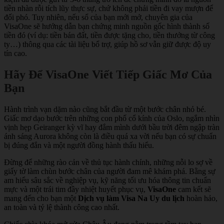
tiền nhàn rỗi tích lũy thực sự, chứ không phải tiền đi vay mượn để
đối phó. Tuy nhiên, nếu sổ của bạn mới mở, chuyên gia của
VisaOne sẽ hướng dẫn bạn chứng minh nguồn gốc hình thành số
tiền đó (ví dụ: tiền bán đất, tiền được tặng cho, tiền thưởng từ công
ty…) thông qua các tài liệu bổ trợ, giúp hồ sơ vẫn giữ được độ uy
tín cao.
Hãy Để VisaOne Viết Tiếp Giấc Mơ Của
Bạn
Hành trình vạn dặm nào cũng bắt đầu từ một bước chân nhỏ bé.
Giấc mơ dạo bước trên những con phố cổ kính của Oslo, ngắm nhìn
vịnh hẹp Geiranger kỳ vĩ hay đắm mình dưới bầu trời đêm ngập tràn
ánh sáng Aurora không còn là điều quá xa vời nếu bạn có sự chuẩn
bị đúng đắn và một người đồng hành thấu hiểu.
Đừng để những rào cản về thủ tục hành chính, những nỗi lo sợ về
giấy tờ làm chùn bước chân của người đam mê khám phá. Bằng sự
am hiểu sâu sắc về nghiệp vụ, kỹ năng tối ưu hóa thông tin chuẩn
mực và một trái tim đầy nhiệt huyết phục vụ,
VisaOne
cam kết sẽ
mang đến cho bạn một
Dịch vụ làm Visa Na Uy du lịch
hoàn hảo,
an toàn và tỷ lệ thành công cao nhất.