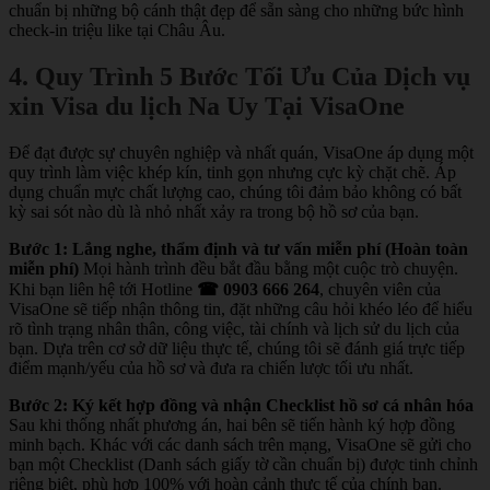
chuẩn bị những bộ cánh thật đẹp để sẵn sàng cho những bức hình
check-in triệu like tại Châu Âu.
4. Quy Trình 5 Bước Tối Ưu Của Dịch vụ
xin Visa du lịch Na Uy Tại VisaOne
Để đạt được sự chuyên nghiệp và nhất quán, VisaOne áp dụng một
quy trình làm việc khép kín, tinh gọn nhưng cực kỳ chặt chẽ. Áp
dụng chuẩn mực chất lượng cao, chúng tôi đảm bảo không có bất
kỳ sai sót nào dù là nhỏ nhất xảy ra trong bộ hồ sơ của bạn.
Bước 1: Lắng nghe, thẩm định và tư vấn miễn phí (Hoàn toàn
miễn phí)
Mọi hành trình đều bắt đầu bằng một cuộc trò chuyện.
Khi bạn liên hệ tới Hotline
☎ 0903 666 264
, chuyên viên của
VisaOne sẽ tiếp nhận thông tin, đặt những câu hỏi khéo léo để hiểu
rõ tình trạng nhân thân, công việc, tài chính và lịch sử du lịch của
bạn. Dựa trên cơ sở dữ liệu thực tế, chúng tôi sẽ đánh giá trực tiếp
điểm mạnh/yếu của hồ sơ và đưa ra chiến lược tối ưu nhất.
Bước 2: Ký kết hợp đồng và nhận Checklist hồ sơ cá nhân hóa
Sau khi thống nhất phương án, hai bên sẽ tiến hành ký hợp đồng
minh bạch. Khác với các danh sách trên mạng, VisaOne sẽ gửi cho
bạn một Checklist (Danh sách giấy tờ cần chuẩn bị) được tinh chỉnh
riêng biệt, phù hợp 100% với hoàn cảnh thực tế của chính bạn.