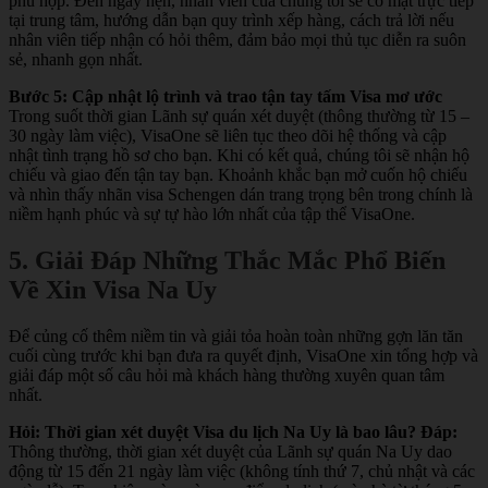
phù hợp. Đến ngày hẹn, nhân viên của chúng tôi sẽ có mặt trực tiếp
tại trung tâm, hướng dẫn bạn quy trình xếp hàng, cách trả lời nếu
nhân viên tiếp nhận có hỏi thêm, đảm bảo mọi thủ tục diễn ra suôn
sẻ, nhanh gọn nhất.
Bước 5: Cập nhật lộ trình và trao tận tay tấm Visa mơ ước
Trong suốt thời gian Lãnh sự quán xét duyệt (thông thường từ 15 –
30 ngày làm việc), VisaOne sẽ liên tục theo dõi hệ thống và cập
nhật tình trạng hồ sơ cho bạn. Khi có kết quả, chúng tôi sẽ nhận hộ
chiếu và giao đến tận tay bạn. Khoảnh khắc bạn mở cuốn hộ chiếu
và nhìn thấy nhãn visa Schengen dán trang trọng bên trong chính là
niềm hạnh phúc và sự tự hào lớn nhất của tập thể VisaOne.
5. Giải Đáp Những Thắc Mắc Phổ Biến
Về Xin Visa Na Uy
Để củng cố thêm niềm tin và giải tỏa hoàn toàn những gợn lăn tăn
cuối cùng trước khi bạn đưa ra quyết định, VisaOne xin tổng hợp và
giải đáp một số câu hỏi mà khách hàng thường xuyên quan tâm
nhất.
Hỏi: Thời gian xét duyệt Visa du lịch Na Uy là bao lâu?
Đáp:
Thông thường, thời gian xét duyệt của Lãnh sự quán Na Uy dao
động từ 15 đến 21 ngày làm việc (không tính thứ 7, chủ nhật và các