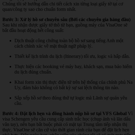
Chúng tôi sẽ hướng dẫn chi tiết cách xin từng loại giấy tờ tại cơ
quan/công ty sao cho chuẩn form nhất.
Bước 3: Xử lý hồ sơ chuyên sâu (Bởi các chuyên gia hàng đầu)
Sau khi nhận được giấy tờ thô từ bạn, guồng máy của VisaOne sẽ
bắt đầu hoạt động hết công suất:
Dịch thuật công chứng toàn bộ hồ sơ sang tiếng Anh một
cách chính xác về mặt thuật ngữ pháp lý.
Thiết kế lịch trình du lịch (Itinerary) tối ưu, logic và hấp dẫn.
Thực hiện các booking vé máy bay, khách sạn, mua bảo hiểm
du lịch đúng chuẩn.
Khai form xin thị thực điện tử trên hệ thống của chính phủ Na
Uy, đảm bảo không có bất kỳ sự sai lệch thông tin nào.
Sắp xếp hồ sơ theo đúng thứ tự logic mà Lãnh sự quán yêu
cầu.
Bước 4: Đặt lịch hẹn và đồng hành nộp hồ sơ tại VFS Global
Vì
visa Schengen yêu cầu cung cấp sinh trắc học (chụp ảnh và lăn dấu
vân tay), nên bạn bắt buộc phải có mặt tại Trung tâm tiếp nhận thị
thực. VisaOne sẽ căn cứ vào thời gian rảnh của bạn để đặt lịch hẹn