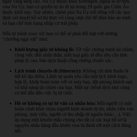
ngày càng tăng cao. Na Uy thuộc khối Schengen, nghĩa là sở hữu
visa Na Uy, bạn có quyền tự do đi lại trong 29 quốc gia Châu Âu
thuộc khối này. Tuy nhiên, chính phủ Na Uy nổi tiếng với các quy
định xét duyệt hồ sơ thị thực vô cùng chặt chẽ để đảm bảo an ninh
và hạn chế tình trạng nhập cư trái phép.
Nếu tự mình xoay xở, bạn có thể sẽ phải đối mặt với những
“chướng ngại vật” như:
Khối lượng giấy tờ khổng lồ:
Từ việc chứng minh tài chính,
công việc đến nhân thân, mỗi loại giấy tờ đều yêu cầu tính
pháp lý cao, bản dịch thuật công chứng chuẩn xác.
Lịch trình chuyến đi (Itinerary):
Không chỉ đơn thuần là
liệt kê địa điểm, Lãnh sự quán yêu cầu một lịch trình logic,
hợp lý, khớp hoàn toàn với vé máy bay, đặt phòng khách sạn
và khả năng tài chính của bạn. Một sự chênh lệch nhỏ cũng
có thể dẫn đến việc bị từ chối.
Hồ sơ không có sự tư vấn cá nhân hóa:
Mỗi người có một
hoàn cảnh khác nhau (người kinh doanh tự do, nhân viên văn
phòng, sinh viên, người có thu nhập từ nguồn khác…). Việc
áp dụng một khuôn mẫu chung cho tất cả các loại hồ sơ là
nguyên nhân hàng đầu khiến visa bị đánh rớt một cách đáng
tiếc.