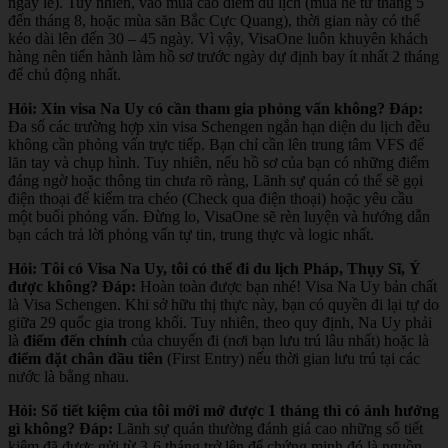
ngày lễ). Tuy nhiên, vào mùa cao điểm du lịch (mùa hè từ tháng 5
đến tháng 8, hoặc mùa săn Bắc Cực Quang), thời gian này có thể
kéo dài lên đến 30 – 45 ngày. Vì vậy, VisaOne luôn khuyên khách
hàng nên tiến hành làm hồ sơ trước ngày dự định bay ít nhất 2 tháng
để chủ động nhất.
Hỏi: Xin visa Na Uy có cần tham gia phỏng vấn không?
Đáp:
Đa số các trường hợp xin visa Schengen ngắn hạn diện du lịch đều
không cần phỏng vấn trực tiếp. Bạn chỉ cần lên trung tâm VFS để
lăn tay và chụp hình. Tuy nhiên, nếu hồ sơ của bạn có những điểm
đáng ngờ hoặc thông tin chưa rõ ràng, Lãnh sự quán có thể sẽ gọi
điện thoại để kiểm tra chéo (Check qua điện thoại) hoặc yêu cầu
một buổi phỏng vấn. Đừng lo, VisaOne sẽ rèn luyện và hướng dẫn
bạn cách trả lời phỏng vấn tự tin, trung thực và logic nhất.
Hỏi: Tôi có Visa Na Uy, tôi có thể đi du lịch Pháp, Thụy Sĩ, Ý
được không?
Đáp:
Hoàn toàn được bạn nhé! Visa Na Uy bản chất
là Visa Schengen. Khi sở hữu thị thực này, bạn có quyền đi lại tự do
giữa 29 quốc gia trong khối. Tuy nhiên, theo quy định, Na Uy phải
là
điểm đến chính
của chuyến đi (nơi bạn lưu trú lâu nhất) hoặc là
điểm đặt chân đầu tiên
(First Entry) nếu thời gian lưu trú tại các
nước là bằng nhau.
Hỏi: Sổ tiết kiệm của tôi mới mở được 1 tháng thì có ảnh hưởng
gì không?
Đáp:
Lãnh sự quán thường đánh giá cao những sổ tiết
kiệm đã được gửi từ 3-6 tháng trở lên để chứng minh đó là nguồn