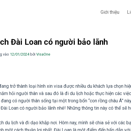
Giới thiệu
L
lịch Đài Loan có người bảo lãnh
g vào
12/01/2024
bởi
VisaOne
ang trở thành loại hình xin visa được nhiều du khách lựa chọn hiệ
thăm hỏi người thân và sau đó là đi du lịch hoặc thực hiện các việ
đang có người thân sống tại một trong bốn “con rồng châu Á” này
h Đài Loan có người bảo lãnh nhé! Những thông tin này có thể sẽ h
h du lịch và đi dạo khắp nơi. Hôm nay, mình sẽ chia sẻ với các bạ
ãnh một cách thuận lợi nhất. Đài Loan là một điểm đến hấp dẫn với