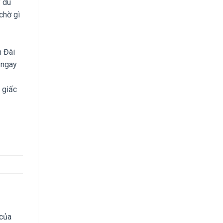
́ du
 chờ gì
h Đài
 ngay
 giấc
 của