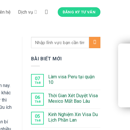
iên hệ
Dịch vụ
ĐĂNG KÝ TƯ VẤN
BÀI BIẾT MỚI
Làm visa Peru tại quận
07
10
Th8
n nay.
Không
c khác
có
Thời Gian Xét Duyệt Visa
bình
06
 thì
luận
Mexico Mất Bao Lâu
Th8
ở
ữu ích
Làm
Không
visa
có
Kinh Nghiệm Xin Visa Du
Peru
bình
05
tại
luận
Lịch Phần Lan
Th8
n bí
quận
ở
10
Thời
Không
 nhiều
Gian
có