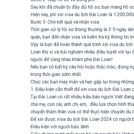
Sau khi đã chuẩn bị đầy đủ hồ sơ, bạn mang hồ s
Hiện nay, phí xin visa du lịch Đài Loan là 1.200.0
Bước 3: Chờ kết quả và nhận visa
Thời gian xử lý hồ sơ thông thường là 3-5 ngày l
quán, bạn đến nhận visa và kiểm tra kỹ thông tin tr
Vậy là bạn đã hoàn thành quá trình xin visa du lị
Loan thú vị và trải nghiệm nhiều điều tuyệt vời tạ
người để cùng nhau khám phá Đài Loan!
Nếu bạn có bất kỳ câu hỏi hoặc thắc mắc, đừng ng
trong thời gian sớm nhất.
Chúc các bạn may mắn và hẹn gặp lại trong những b
1. Điều kiện cần thiết để xin visa du lịch Đài Loan
Tại Đài Loan có rất nhiều kiều bào người Việt đan
cha mẹ, con cái, anh chị em,.. đều lựa chọn hình th
chuyến thăm thân vừa có thể thực hiện chuyến du l
Để xin được visa du lịch Đài Loan 2024 có người 
Điều kiện với người bảo lãnh