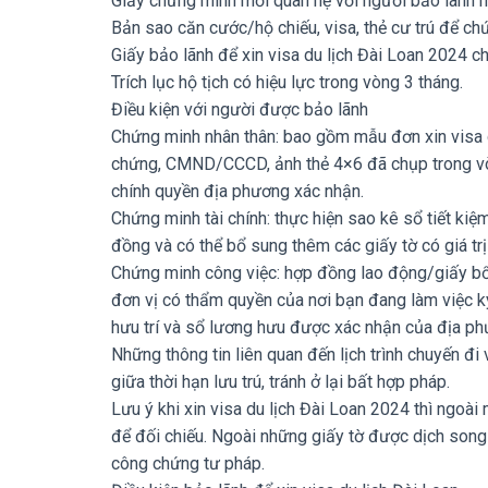
Giấy chứng minh mối quan hệ với người bảo lãnh n
Bản sao căn cước/hộ chiếu, visa, thẻ cư trú để c
Giấy bảo lãnh để xin visa du lịch Đài Loan 2024 c
Trích lục hộ tịch có hiệu lực trong vòng 3 tháng.
Điều kiện với người được bảo lãnh
Chứng minh nhân thân: bao gồm mẫu đơn xin visa 
chứng, CMND/CCCD, ảnh thẻ 4×6 đã chụp trong vòng
chính quyền địa phương xác nhận.
Chứng minh tài chính: thực hiện sao kê sổ tiết kiệm
đồng và có thể bổ sung thêm các giấy tờ có giá trị 
Chứng minh công việc: hợp đồng lao động/giấy b
đơn vị có thẩm quyền của nơi bạn đang làm việc ký
hưu trí và sổ lương hưu được xác nhận của địa ph
Những thông tin liên quan đến lịch trình chuyến đ
giữa thời hạn lưu trú, tránh ở lại bất hợp pháp.
Lưu ý khi xin visa du lịch Đài Loan 2024 thì ngo
để đối chiếu. Ngoài những giấy tờ được dịch song
công chứng tư pháp.