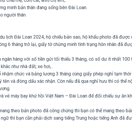
hư cha/mẹ, con/cái, anh/chị em,..
hứng minh bản thân đang sống bên Đài Loan.
ho người thân.
du lịch Đài Loan 2024, hộ chiếu bản sao, hộ khẩu photo đã được
 6 tháng trở lại, giấy tờ chứng minh tình trạng hôn nhân đã đư
 ngân hàng với số tiền gửi tối thiểu 3 tháng, có số dư ít nhất 100 
khác như nhà đất, xe hơi,..
ổ nhậm chức và bảng lương 3 tháng cùng giấy phép nghỉ tạm thờ
 tên và đóng dấu xác nhận. Còn nếu đã qua nghỉ hưu thì có thể n
ương.
i và vé máy bay khứ hồi Việt Nam – Đài Loan để đối chiếu sự ăn k
ài mang theo bản photo đã công chứng thì bạn có thể mang theo bả
 ngữ thì bạn cần phải dịch sang tiếng Trung hoặc tiếng Anh đã đ