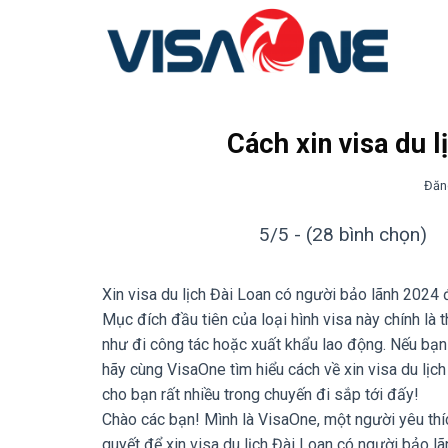
Bỏ
qua
nội
dung
Cách xin visa du 
Đăn
5/5 - (28 bình chọn)
Xin visa du lịch Đài Loan có người bảo lãnh 2024 đ
Mục đích đầu tiên của loại hình visa này chính là 
như đi công tác hoặc xuất khẩu lao động. Nếu bạn 
hãy cùng VisaOne tìm hiểu cách về xin visa du lịc
cho bạn rất nhiều trong chuyến đi sắp tới đấy!
Chào các bạn! Mình là VisaOne, một người yêu thíc
quyết để xin visa du lịch Đài Loan có người bảo l