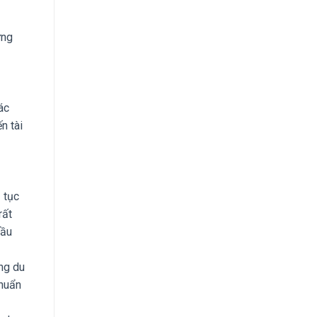
ững
ác
n tài
 tục
rất
đầu
ng du
chuẩn