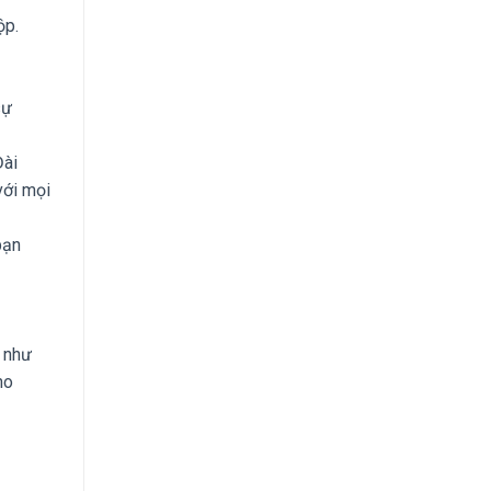
ộp.
sự
Đài
với mọi
bạn
n như
ho