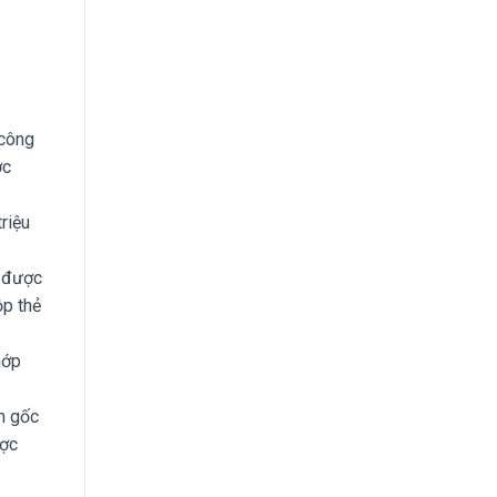
 công
ợc
triệu
i được
ộp thẻ
hớp
n gốc
ược