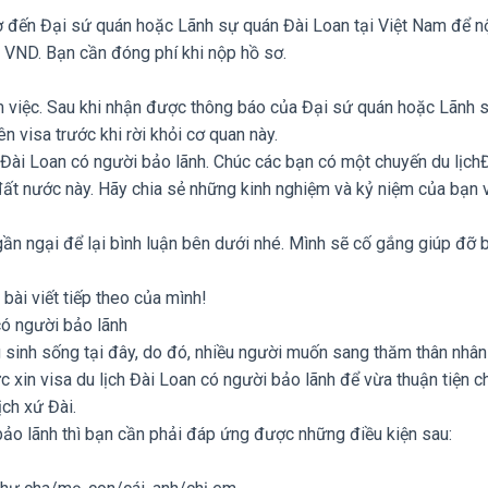
ơ đến Đại sứ quán hoặc Lãnh sự quán Đài Loan tại Việt Nam để n
00 VND. Bạn cần đóng phí khi nộp hồ sơ.
àm việc. Sau khi nhận được thông báo của Đại sứ quán hoặc Lãnh 
ên visa trước khi rời khỏi cơ quan này.
ch Đài Loan có người bảo lãnh. Chúc các bạn có một chuyến du lịch
i đất nước này. Hãy chia sẻ những kinh nghiệm và kỷ niệm của bạn 
ần ngại để lại bình luận bên dưới nhé. Mình sẽ cố gắng giúp đỡ 
ài viết tiếp theo của mình!
 có người bảo lãnh
g sinh sống tại đây, do đó, nhiều người muốn sang thăm thân nhâ
ức xin visa du lịch Đài Loan có người bảo lãnh để vừa thuận tiện c
ịch xứ Đài.
bảo lãnh thì bạn cần phải đáp ứng được những điều kiện sau: