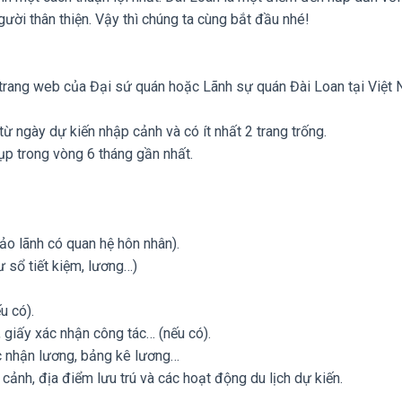
ời thân thiện. Vậy thì chúng ta cùng bắt đầu nhé!
n trang web của Đại sứ quán hoặc Lãnh sự quán Đài Loan tại Việt 
từ ngày dự kiến nhập cảnh và có ít nhất 2 trang trống.
ụp trong vòng 6 tháng gần nhất.
ảo lãnh có quan hệ hôn nhân).
 sổ tiết kiệm, lương…)
u có).
 giấy xác nhận công tác… (nếu có).
ác nhận lương, bảng kê lương…
t cảnh, địa điểm lưu trú và các hoạt động du lịch dự kiến.