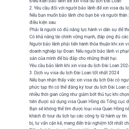
Điều kiện bảo lãnh để xin visa du lịch Đài Loan
2. Yêu cầu đối với người bảo lãnh để xin visa du l
Nếu bạn muốn bảo lãnh cho bạn bè và người thân x
điều kiện sau:
Phải là người có đủ năng lực hành vi dân sự để th
Có khả năng tài chính vững mạnh, đáp ứng đủ các 
Người bảo lãnh phải tiến hành thỏa thuận khi xin v
doanh nghiệp tại Đoan. Nếu người bảo lãnh vi phạ
sản của mình để bù đắp cho những thiệt hại.
Yêu cầu bảo lãnh khi xin visa du lịch Đài Loan 202
3. Dịch vụ visa du lịch Đài Loan tốt nhất 2024
Nếu bạn nhận thấy việc xin visa du lịch Đài có ngư
phức tạp thì có thể đăng ký tour du lịch Đài Loan
nhiều thời gian cũng như giảm bớt thủ tục khi chọ
tiên được sử dụng visa Quan Hồng do Tổng cục du
Bạn sẽ không thể tìm được loại visa Quan Hồng nà
khách đi tour du lịch tại các công ty lữ hành uy t
bị, tư vấn cặn kẽ, mang đến trải nghiệm tốt nhất c