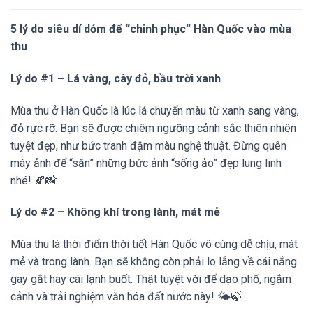
5 lý do siêu dí dỏm để “chinh phục” Hàn Quốc vào mùa
thu
Lý do #1 – Lá vàng, cây đỏ, bầu trời xanh
Mùa thu ở Hàn Quốc là lúc lá chuyển màu từ xanh sang vàng,
đỏ rực rỡ. Bạn sẽ được chiêm ngưỡng cảnh sắc thiên nhiên
tuyệt đẹp, như bức tranh đậm màu nghệ thuật. Đừng quên
máy ảnh để “săn” những bức ảnh “sống ảo” đẹp lung linh
nhé! 🍂📸
Lý do #2 – Không khí trong lành, mát mẻ
Mùa thu là thời điểm thời tiết Hàn Quốc vô cùng dễ chịu, mát
mẻ và trong lành. Bạn sẽ không còn phải lo lắng về cái nắng
gay gắt hay cái lạnh buốt. Thật tuyệt vời để dạo phố, ngắm
cảnh và trải nghiệm văn hóa đất nước này! 🌤️🍃