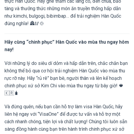
thực Hàn Quốc. Hãy ghé thăm các làng cổ, đền chùa, bảo
tàng và thưởng thức những món ăn truyền thống hấp dẫn
như kimchi, bulgogi, bibimbap… để trải nghiệm Hàn Quốc
đúng nghĩa! 🏯🥢🍲
Hãy cùng “chinh phục” Hàn Quốc vào mùa thu ngay hôm
nay!
Với những lý do siêu dí dỏm và hấp dẫn trên, chắc chắn bạn
không thể bỏ qua cơ hội trải nghiệm Hàn Quốc vào mùa thu
rực rỡ này. Hãy “rủ rê” bạn bè, người thân và lên kế hoạch
chinh phục xứ sở Kim Chi vào mùa thu ngay từ bây giờ! 🍁
🇰🇷🧳
Và đừng quên, nếu bạn cần hỗ trợ làm visa Hàn Quốc, hãy
liên hệ ngay với “VisaOne” để được tư vấn và hỗ trợ một
cách nhanh chóng, tiện lợi và chất lượng! Chúng tôi luôn sẵn
sàng đồng hành cùng bạn trên hành trình chinh phục xứ sở