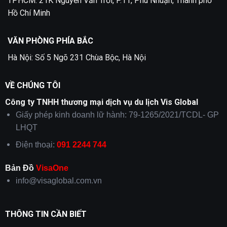
TPHCM: 21K Nguyễn Văn Trỗi, P.11, Phú Nhuận, Thành phố
Hồ Chí Minh
VĂN PHÒNG PHÍA BẮC
Hà Nội: Số 5 Ngõ 231 Chùa Bộc, Hà Nội
VỀ CHÚNG TÔI
Công ty TNHH thương mại dịch vụ du lịch Vis Global
Giấy phép kinh doanh lữ hành: 79-1265/2021/TCDL- GP
LHQT
Điện thoại:
091 2244 744
Bản Đồ
VisaOne
info@visaglobal.com.vn
THÔNG TIN CẦN BIẾT