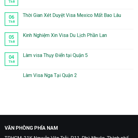
Th8
Không
có
bình
luận
Thời Gian Xét Duyệt Visa Mexico Mất Bao Lâu
06
ở
Làm
Th8
Không
visa
có
Peru
bình
tại
luận
Kinh Nghiệm Xin Visa Du Lịch Phần Lan
05
quận
ở
10
Thời
Th8
Không
Gian
có
Xét
bình
Duyệt
luận
Làm visa Thụy Điển tại Quận 5
04
Visa
ở
Mexico
Kinh
Th8
Không
Mất
Nghiệm
có
Bao
Xin
bình
Lâu
Visa
luận
Làm Visa Nga Tại Quận 2
Du
ở
Lịch
Làm
Không
Phần
visa
có
Lan
Thụy
bình
Điển
luận
tại
ở
Quận
Làm
5
Visa
Nga
Tại
Quận
2
VĂN PHÒNG PHÍA NAM