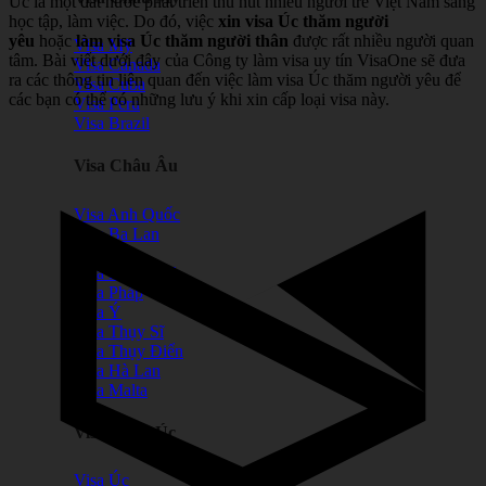
Úc là một đất nước phát triển thu hút nhiều người trẻ Việt Nam sang
học tập, làm việc. Do đó, việc
xin visa Úc thăm người
yêu
hoặc
làm visa Úc thăm người thân
được rất nhiều người quan
Visa Mỹ
tâm. Bài viết dưới đây của Công ty làm visa uy tín VisaOne sẽ đưa
Visa Canada
ra các thông tin liên quan đến việc làm visa Úc thăm người yêu để
Visa Cuba
các bạn có thể có những lưu ý khi xin cấp loại visa này.
Visa Peru
Visa Brazil
Visa Châu Âu
Visa Anh Quốc
Visa Ba Lan
Visa Bỉ
Visa Đan Mạch
Visa Pháp
Visa Ý
Visa Thụy Sĩ
Visa Thụy Điển
Visa Hà Lan
Visa Malta
Visa Châu Úc
Visa Úc