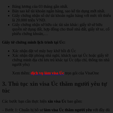
Bảng lương của 03 tháng gần nhất.
Bản sao kê tài khoản ngân hàng, sao kê tín dụng mới nhất.
Giấy chứng nhận số dư tài khoản ngân hàng với mức tối thiểu
là 20.000 triệu VNĐ.
Giấy chứng nhận sở hữu các tài sản khác: giấy tờ sở hữu
quyền sử dụng đất, hợp đồng cho thuê nhà đất, giấy tờ xe, cổ
phiếu chứng khoán,…
Giấy tờ chứng minh lịch trình tại Úc:
Xác nhận đặt vé máy bay khứ hồi đi Úc
Xác nhận đặt phòng nhà nghỉ, khách sạn tại Úc hoặc giấy tờ
chứng minh địa chỉ lưu trú khác tại Úc (địa chỉ, thông tin nhà
người yêu)
Xem thêm:
dịch vụ làm visa Úc
trọn gói của VisaOne
3. Thủ tục xin visa Úc thăm người yêu tự
túc
Các bước bạn cần thực hiện
xin visa Úc
bao gồm:
– Bước 1: Chuẩn bị hồ sơ
làm visa Úc thăm người yêu
với đầy đủ