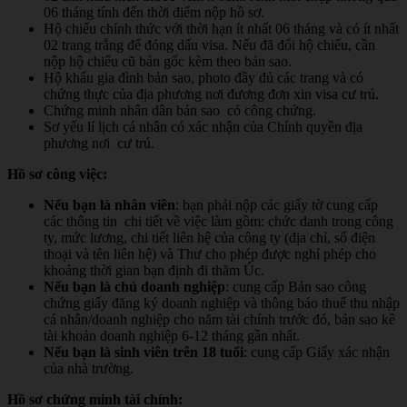
06 tháng tính đến thời điểm nộp hồ sơ.
Hộ chiếu chính thức với thời hạn ít nhất 06 tháng và có ít nhất
02 trang trắng để đóng dấu visa. Nếu đã đổi hộ chiếu, cần
nộp hộ chiếu cũ bản gốc kèm theo bản sao.
Hộ khẩu gia đình bản sao, photo đầy đủ các trang và có
chứng thực của địa phương nơi đương đơn xin visa cư trú.
Chứng minh nhân dân bản sao có công chứng.
Sơ yếu lí lịch cá nhân có xác nhận của Chính quyền địa
phương nơi cư trú.
Hồ sơ công việc:
Nếu bạn là nhân viên
: bạn phải nộp các giấy tờ cung cấp
các thông tin chi tiết về việc làm gồm: chức danh trong công
ty, mức lương, chi tiết liên hệ của công ty (địa chỉ, số điện
thoại và tên liên hệ) và Thư cho phép được nghỉ phép cho
khoảng thời gian bạn định đi thăm Úc.
Nếu bạn là chủ doanh nghiệp
: cung cấp Bản sao công
chứng giấy đăng ký doanh nghiệp và thông báo thuế thu nhập
cá nhân/doanh nghiệp cho năm tài chính trước đó, bản sao kê
tài khoản doanh nghiệp 6-12 tháng gần nhất.
Nếu bạn là sinh viên trên 18 tuổi
: cung cấp Giấy xác nhận
của nhà trường.
Hồ sơ chứng minh tài chính: