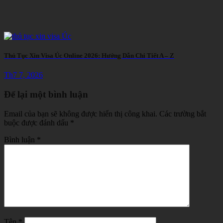
Thủ Tục Xin Visa Úc Online 2026: Hướng Dẫn Chi Tiết A – Z
Th7 7, 2026
Để lại một bình luận
Email của bạn sẽ không được hiển thị công khai.
Các trường bắt
buộc được đánh dấu
*
Bình luận
*
Tên
*