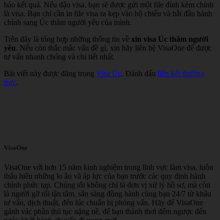
báo kết quả. Nếu đậu visa, bạn sẽ được gửi một file đính kèm chính
là visa. Bạn chỉ cần in file visa ra kẹp vào hộ chiếu và bắt đầu hành
chính sang Úc thăm người yêu của mình.
Trên đây là tổng hợp những thông tin về
xin visa Úc thăm người
yêu
. Nếu còn thắc mắc vấn đề gì, xin hãy liên hệ VisaOne để được
tư vấn nhanh chóng và chi tiết nhất.
Bài viết này được đăng trong
Visa Úc
. Đánh dấu
liên kết thường
trực
.
VisaOne
VisaOne với hơn 15 năm kinh nghiệm trong lĩnh vực làm visa, luôn
thấu hiểu những lo âu và áp lực của bạn trước các quy định hành
chính phức tạp. Chúng tôi không chỉ là đơn vị xử lý hồ sơ, mà còn
là người gỡ rối tận tâm, sẵn sàng đồng hành cùng bạn 24/7 từ khâu
tư vấn, dịch thuật, đến lúc chuẩn bị phỏng vấn. Hãy để VisaOne
gánh vác phần thủ tục nặng nề, để bạn thảnh thơi đếm ngược đến