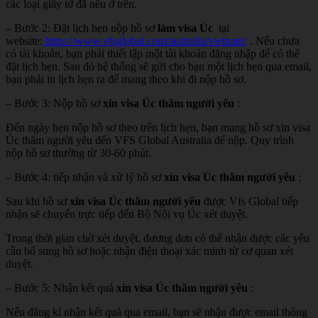
các loại giấy tờ đã nêu ở trên.
– Bước 2: Đặt lịch hẹn nộp hồ sơ
làm visa Úc
tại
website:
https://www.vfsglobal.com/australia/vietnam/
. Nếu chưa
có tài khoản, bạn phải thiết lập một tài khoản đăng nhập để có thể
đặt lịch hẹn. Sau đó hệ thống sẽ gửi cho bạn một lịch hẹn qua email,
bạn phải in lịch hẹn ra để mang theo khi đi nộp hồ sơ.
– Bước 3: Nộp hồ sơ
xin visa Úc thăm người yêu
:
Đến ngày hẹn nộp hồ sơ theo trên lịch hẹn, bạn mang hồ sơ xin visa
Úc thăm người yêu đến VFS Global Australia để nộp. Quy trình
nộp hồ sơ thường từ 30-60 phút.
– Bước 4: tiếp nhận và xử lý hồ sơ
xin visa Úc thăm người yêu
:
Sau khi hồ sơ
xin visa Úc thăm người yêu
được Vfs Global tiếp
nhận sẽ chuyển trực tiếp đến Bộ Nội vụ Úc xét duyệt.
Trong thời gian chờ xét duyệt, đương đơn có thể nhận được các yêu
cầu bổ sung hồ sơ hoặc nhận điện thoại xác minh từ cơ quan xét
duyệt.
– Bước 5: Nhận kết quả
xin visa Úc thăm người yêu
:
Nếu đăng kí nhận kết quả qua email, bạn sẽ nhận được email thông