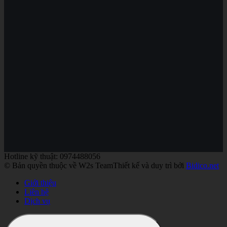
Hotline kỹ thuật: 0974488056
© Bản quyền thuộc về W2s Team
Thiết kế và duy trì bởi
Bidico.net
Giới thiệu
Liên hệ
Dịch vụ