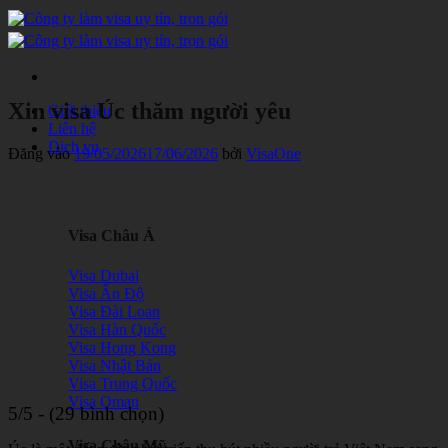
Bỏ
qua
nội
dung
Xin visa Úc thăm người yêu
Giới thiệu
Liên hệ
Dịch vụ
Đăng vào
19/05/2026
17/06/2026
bởi
VisaOne
Visa Châu Á
Visa Dubai
Visa Ấn Độ
Visa Đài Loan
Visa Hàn Quốc
Visa Hong Kong
Visa Nhật Bản
Visa Trung Quốc
Visa Oman
5/5 - (29 bình chọn)
Visa Châu Mỹ