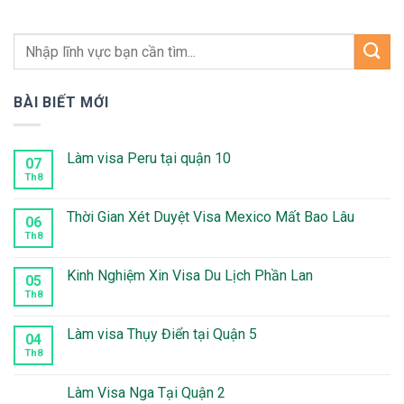
BÀI BIẾT MỚI
Làm visa Peru tại quận 10
07
Th8
Không
có
bình
luận
Thời Gian Xét Duyệt Visa Mexico Mất Bao Lâu
06
ở
Làm
Th8
Không
visa
có
Peru
bình
tại
luận
Kinh Nghiệm Xin Visa Du Lịch Phần Lan
05
quận
ở
10
Thời
Th8
Không
Gian
có
Xét
bình
Duyệt
luận
Làm visa Thụy Điển tại Quận 5
04
Visa
ở
Mexico
Kinh
Th8
Không
Mất
Nghiệm
có
Bao
Xin
bình
Lâu
Visa
luận
Làm Visa Nga Tại Quận 2
Du
ở