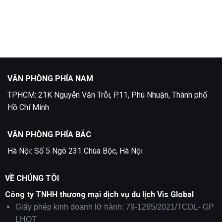
Lịch
Làm
Không
Phần
visa
có
Lan
Thụy
bình
Điển
luận
tại
ở
Quận
Làm
5
Visa
Nga
Tại
Quận
2
VĂN PHÒNG PHÍA NAM
TPHCM: 21K Nguyễn Văn Trỗi, P.11, Phú Nhuận, Thành phố
Hồ Chí Minh
VĂN PHÒNG PHÍA BẮC
Hà Nội: Số 5 Ngõ 231 Chùa Bộc, Hà Nội
VỀ CHÚNG TÔI
Công ty TNHH thương mại dịch vụ du lịch Vis Global
Giấy phép kinh doanh lữ hành: 79-1265/2021/TCDL- GP
LHQT