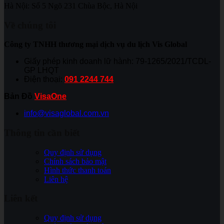
Hà Nội: Số 5 Ngõ 231 Chùa Bộc, Hà Nội
Về chúng tôi
Công ty TNHH thương mại dịch vụ du lịch Vis Global
Giấy phép kinh doanh lữ hành: 79-1265/2021/TCDL-
GP LHQT
Điện thoại:
091 2244 744
Bản Đồ
VisaOne
info@visaglobal.com.vn
Thông tin cần biết
Quy định sử dụng
Chính sách bảo mật
Hình thức thanh toán
Liên hệ
Liên kết
Quy định sử dụng