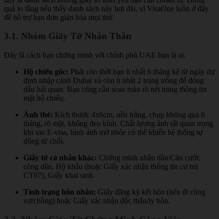
quá lo lắng nếu thấy danh sách này hơi dài, vì VisaOne luôn ở đây
để hỗ trợ bạn đơn giản hóa mọi thứ.
3.1. Nhóm Giấy Tờ Nhân Thân
Đây là cách bạn chứng minh với chính phủ UAE bạn là ai.
Hộ chiếu gốc:
Phải còn thời hạn ít nhất 6 tháng kể từ ngày dự
định nhập cảnh Dubai và còn ít nhất 2 trang trống để đóng
dấu hải quan. Bạn cũng cần scan màu rõ nét trang thông tin
mặt hộ chiếu.
Ảnh thẻ:
Kích thước 4x6cm, nền trắng, chụp không quá 6
tháng, rõ mặt, không đeo kính. Chất lượng ảnh rất quan trọng
khi xin E-visa, hình ảnh mờ nhòe có thể khiến hệ thống tự
động từ chối.
Giấy tờ cá nhân khác:
Chứng minh nhân dân/Căn cước
công dân, Hộ khẩu (hoặc Giấy xác nhận thông tin cư trú
CT07), Giấy khai sinh.
Tình trạng hôn nhân:
Giấy đăng ký kết hôn (nếu đi cùng
vợ/chồng) hoặc Giấy xác nhận độc thân/ly hôn.