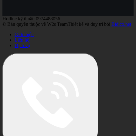
Hotline kỹ thuật: 0974488056
© Bản quyền thuộc về W2s Team
Thiết kế và duy trì bởi
Bidico.net
Giới thiệu
Liên hệ
Dịch vụ