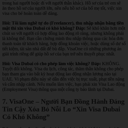
trong hai người hoặc đi với người thân khác). Hồ sơ của trẻ em sẽ
ăn theo hồ sơ của người lớn, nên nếu hồ sơ của bố mẹ tốt, việc xin
visa cho bé hoàn toàn dễ dàng.
Hỏi: Tôi làm nghề tự do (Freelancer), thu nhập nhận bằng tiền
mặt thì xin visa Dubai có khó không?
Đáp:
Sẽ khó khăn hơn một
chút so với người có hợp đồng lao động rõ ràng, nhưng không phải
là không thể. Bạn cần chứng minh thu nhập thông qua các hóa đơn
thanh toán từ khách hàng, hợp đồng khoán việc, hoặc dùng số dư sổ
tiết kiệm, tài sản nhà đất để bù đắp. VisaOne có những phương án
giải trình riêng để giúp hồ sơ của bạn trở nên thuyết phục nhất.
Hỏi: Visa Dubai có cho phép làm việc không?
Đáp:
KHÔNG.
Tuyệt đối không. Visa du lịch, công tác, thăm thân không cho phép
bạn tham gia vào bất kỳ hoạt động lao động nhận lương nào tại
UAE. Vi phạm điều này sẽ dẫn đến việc bị trục xuất, phạt tiền nặng
và cấm nhập cảnh. Nếu muốn làm việc, bạn phải xin Visa Lao động
(Employment Visa) thông qua một công ty bảo lãnh tại Dubai.
7. VisaOne – Người Bạn Đồng Hành Đáng
Tin Cậy Xóa Bỏ Nỗi Lo “Xin Visa Dubai
Có Khó Không”