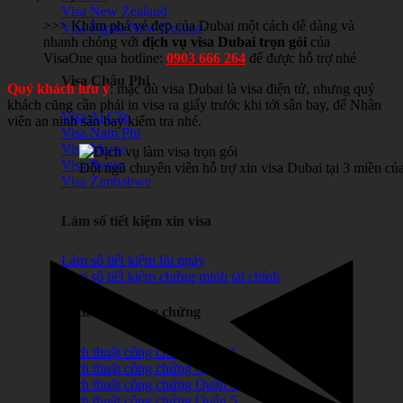
Visa New Zealand
>>> Khám phá vẻ đẹp của Dubai một cách dễ dàng và
Visa Papua New Guinea
nhanh chóng với
dịch vụ visa Dubai trọn gói
của
VisaOne qua hotline:
0903 666 264
để được hỗ trợ nhé
Visa Châu Phi
Quý khách lưu ý
: mặc dù visa Dubai là visa điện tử, nhưng quý
khách cũng cần phải in visa ra giấy trước khi tới sân bay, để Nhân
Visa Ai Cập
viên an ninh sân bay kiểm tra nhé.
Visa Nam Phi
Visa Maroc
Visa Benin
Đội ngũ chuyên viên hỗ trợ xin visa Dubai tại 3 miền c
Visa Zimbabwe
Làm số tiết kiệm xin visa
Làm sổ tiết kiệm lùi ngày
Làm sổ tiết kiệm chứng minh tài chính
Dịch thuật công chứng
Dịch thuật công chứng Quận 1
Dịch thuật công chứng Quận 2
Dịch thuật công chứng Quận 3
Dịch thuật công chứng Quận 5