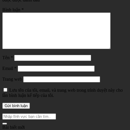
Bình luận
*
Tên
*
Email
*
Trang web
Lưu tên của tôi, email, và trang web trong trình duyệt này cho
lần bình luận kế tiếp của tôi.
Bài biết mới