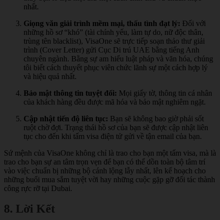
nhất.
Giọng văn giải trình mềm mại, thấu tình đạt lý:
Đối với
những hồ sơ “khó” (tài chính yếu, làm tự do, nữ độc thân,
trùng tên blacklist), VisaOne sẽ trực tiếp soạn thảo thư giải
trình (Cover Letter) gửi Cục Di trú UAE bằng tiếng Anh
chuyên ngành. Bằng sự am hiểu luật pháp và văn hóa, chúng
tôi biết cách thuyết phục viên chức lãnh sự một cách hợp lý
và hiệu quả nhất.
Bảo mật thông tin tuyệt đối:
Mọi giấy tờ, thông tin cá nhân
của khách hàng đều được mã hóa và bảo mật nghiêm ngặt.
Cập nhật tiến độ liên tục:
Bạn sẽ không bao giờ phải sốt
ruột chờ đợi. Trạng thái hồ sơ của bạn sẽ được cập nhật liên
tục cho đến khi tấm visa điện tử gửi về tận email của bạn.
Sứ mệnh của VisaOne không chỉ là trao cho bạn một tấm visa, mà là
trao cho bạn sự an tâm trọn vẹn để bạn có thể dồn toàn bộ tâm trí
vào việc chuẩn bị những bộ cánh lộng lẫy nhất, lên kế hoạch cho
những buổi mua sắm tuyệt vời hay những cuộc gặp gỡ đối tác thành
công rực rỡ tại Dubai.
8. Lời Kết