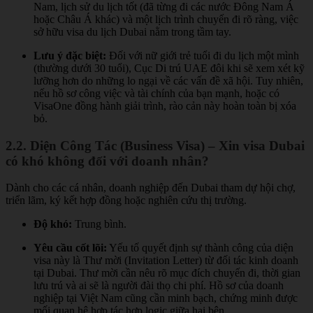
Nam, lịch sử du lịch tốt (đã từng đi các nước Đông Nam Á
hoặc Châu Á khác) và một lịch trình chuyến đi rõ ràng, việc
sở hữu visa du lịch Dubai nằm trong tầm tay.
Lưu ý đặc biệt:
Đối với nữ giới trẻ tuổi đi du lịch một mình
(thường dưới 30 tuổi), Cục Di trú UAE đôi khi sẽ xem xét kỹ
lưỡng hơn do những lo ngại về các vấn đề xã hội. Tuy nhiên,
nếu hồ sơ công việc và tài chính của bạn mạnh, hoặc có
VisaOne đồng hành giải trình, rào cản này hoàn toàn bị xóa
bỏ.
2.2. Diện Công Tác (Business Visa) – Xin visa Dubai
có khó không đối với doanh nhân?
Dành cho các cá nhân, doanh nghiệp đến Dubai tham dự hội chợ,
triển lãm, ký kết hợp đồng hoặc nghiên cứu thị trường.
Độ khó:
Trung bình.
Yêu cầu cốt lõi:
Yếu tố quyết định sự thành công của diện
visa này là Thư mời (Invitation Letter) từ đối tác kinh doanh
tại Dubai. Thư mời cần nêu rõ mục đích chuyến đi, thời gian
lưu trú và ai sẽ là người đài thọ chi phí. Hồ sơ của doanh
nghiệp tại Việt Nam cũng cần minh bạch, chứng minh được
mối quan hệ hợp tác hợp logic giữa hai bên.