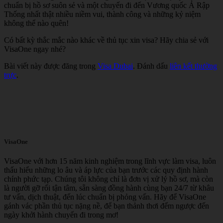
chuẩn bị hồ sơ suôn sẻ và một chuyến đi đến Vương quốc Ả Rập
Thống nhất thật nhiều niềm vui, thành công và những kỷ niệm
không thể nào quên!
Có bất kỳ thắc mắc nào khác về thủ tục xin visa? Hãy chia sẻ với
VisaOne ngay nhé?
Bài viết này được đăng trong
Visa Dubai
. Đánh dấu
liên kết thường
trực
.
VisaOne
VisaOne với hơn 15 năm kinh nghiệm trong lĩnh vực làm visa, luôn
thấu hiểu những lo âu và áp lực của bạn trước các quy định hành
chính phức tạp. Chúng tôi không chỉ là đơn vị xử lý hồ sơ, mà còn
là người gỡ rối tận tâm, sẵn sàng đồng hành cùng bạn 24/7 từ khâu
tư vấn, dịch thuật, đến lúc chuẩn bị phỏng vấn. Hãy để VisaOne
gánh vác phần thủ tục nặng nề, để bạn thảnh thơi đếm ngược đến
ngày khởi hành chuyến đi trong mơ!