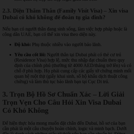
2.3. Diện Thăm Thân (Family Visit Visa) – Xin visa
Dubai có khó không để đoàn tụ gia đình?
Nếu bạn có người thân đang sinh sống, làm việc hợp pháp hoặc là
công dân UAE, bạn có thể xin visa theo diện này.
Độ khó:
Phụ thuộc nhiều vào người bảo lãnh.
Yêu cầu cốt lõi:
Người thân tại Dubai phải có thẻ cư trú
(Residence Visa) hợp lệ, mức thu nhập đạt chuẩn theo quy
định của chính phủ (thường từ 4000 AED/tháng trở lên) và có
chỗ ở phù hợp. Họ phải cung cấp các giấy tờ chứng minh mối
quan hệ ruột thịt (giấy khai sinh, sổ hộ khẩu dịch thuật công
chứng) và làm thủ tục bảo lãnh bạn tại Cục Di trú.
3. Trọn Bộ Hồ Sơ Chuẩn Xác – Lời Giải
Trọn Vẹn Cho Câu Hỏi Xin Visa Dubai
Có Khó Không
Để hiện thực hóa mong muốn đặt chân đến Dubai, hồ sơ của bạn
cần phải là một câu chuyện hoàn chỉnh, logic và minh bạch. Dưới
đây là danh sách những giấy tờ thiết yếu bạn cần chuẩn bị. Đừng