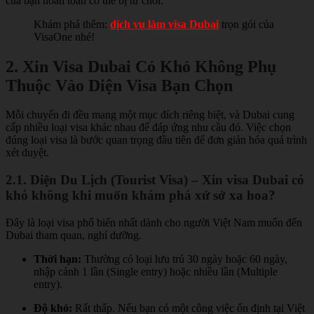
của bạn hoàn toàn có thể bị từ chối.
Khám phá thêm:
dịch vụ làm visa Dubai
trọn gói của
VisaOne nhé!
2. Xin Visa Dubai Có Khó Không Phụ
Thuộc Vào Diện Visa Bạn Chọn
Mỗi chuyến đi đều mang một mục đích riêng biệt, và Dubai cung
cấp nhiều loại visa khác nhau để đáp ứng nhu cầu đó. Việc chọn
đúng loại visa là bước quan trọng đầu tiên để đơn giản hóa quá trình
xét duyệt.
2.1. Diện Du Lịch (Tourist Visa) – Xin visa Dubai có
khó không khi muốn khám phá xứ sở xa hoa?
Đây là loại visa phổ biến nhất dành cho người Việt Nam muốn đến
Dubai tham quan, nghỉ dưỡng.
Thời hạn:
Thường có loại lưu trú 30 ngày hoặc 60 ngày,
nhập cảnh 1 lần (Single entry) hoặc nhiều lần (Multiple
entry).
Độ khó:
Rất thấp. Nếu bạn có một công việc ổn định tại Việt