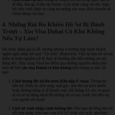
đi đâu, làm gì, ở đâu tại Dubai. Lịch trình càng chi tiết, logic
thì viên chức lãnh sự càng tin tưởng vào mục đích chuyến đi
chính đáng của bạn.
4. Những Rủi Ro Khiến Hồ Sơ Bị Đánh
Trượt – Xin Visa Dubai Có Khó Không
Nếu Tự Làm?
Dù được đánh giá là dễ, nhưng không ít trường hợp hành khách
ngậm ngùi nhận kết quả “Từ chối” (Rejected). Việc tự làm hồ sơ mà
thiếu đi kinh nghiệm xử lý thực tế thường dẫn đến những sai sót
đáng tiếc. Hãy cùng VisaOne điểm qua những nguyên nhân phổ
biến để biết
xin visa Dubai có khó không
nếu chúng ta mắc lỗi
nhé:
Chất lượng file tải lên kém (Khi nộp E-visa):
Thông tin
trên hộ chiếu bị chói sáng, mất góc, ảnh thẻ sai kích thước
hoặc không đúng tỷ lệ khuôn mặt. Hệ thống AI của cơ quan
di trú sẽ tự động đánh lỗi những hồ sơ này trước khi đến tay
con người xét duyệt.
Lịch sử xuất nhập cảnh không tốt:
Nếu bạn đã từng lưu trú
bất hợp pháp, trốn hạn visa ở UAE hoặc các quốc gia khác