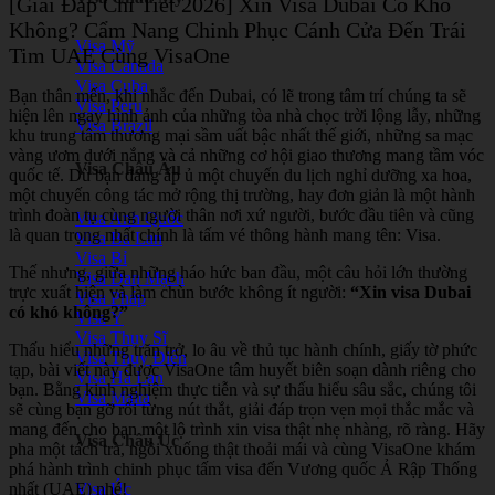
[Giải Đáp Chi Tiết 2026] Xin Visa Dubai Có Khó
Không? Cẩm Nang Chinh Phục Cánh Cửa Đến Trái
Visa Mỹ
Tim UAE Cùng VisaOne
Visa Canada
Visa Cuba
Bạn thân mến, khi nhắc đến Dubai, có lẽ trong tâm trí chúng ta sẽ
Visa Peru
hiện lên ngay hình ảnh của những tòa nhà chọc trời lộng lẫy, những
Visa Brazil
khu trung tâm thương mại sầm uất bậc nhất thế giới, những sa mạc
vàng ươm dưới nắng và cả những cơ hội giao thương mang tầm vóc
Visa Châu Âu
quốc tế. Dù bạn đang ấp ủ một chuyến du lịch nghỉ dưỡng xa hoa,
một chuyến công tác mở rộng thị trường, hay đơn giản là một hành
trình đoàn tụ cùng người thân nơi xứ người, bước đầu tiên và cũng
Visa Anh Quốc
là quan trọng nhất chính là tấm vé thông hành mang tên: Visa.
Visa Ba Lan
Visa Bỉ
Thế nhưng, giữa những háo hức ban đầu, một câu hỏi lớn thường
Visa Đan Mạch
trực xuất hiện và làm chùn bước không ít người:
“Xin visa Dubai
Visa Pháp
có khó không?”
Visa Ý
Visa Thụy Sĩ
Thấu hiểu những trăn trở, lo âu về thủ tục hành chính, giấy tờ phức
Visa Thụy Điển
tạp, bài viết này được VisaOne tâm huyết biên soạn dành riêng cho
Visa Hà Lan
bạn. Bằng kinh nghiệm thực tiễn và sự thấu hiểu sâu sắc, chúng tôi
Visa Malta
sẽ cùng bạn gỡ rối từng nút thắt, giải đáp trọn vẹn mọi thắc mắc và
mang đến cho bạn một lộ trình xin visa thật nhẹ nhàng, rõ ràng. Hãy
Visa Châu Úc
pha một tách trà, ngồi xuống thật thoải mái và cùng VisaOne khám
phá hành trình chinh phục tấm visa đến Vương quốc Ả Rập Thống
nhất (UAE) nhé!
Visa Úc