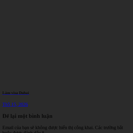
Làm visa Dubai
Th5 15, 2026
Để lại một bình luận
Email của bạn sẽ không được hiển thị công khai.
Các trường bắt
buộc được đánh dấu
*