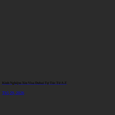
Kinh Nghiệm Xin Visa Dubai Tự Túc Từ A-Z
Th5 29, 2026