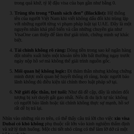
trong quá khứ, tỷ lệ đậu visa của bạn gần như bằng 0.
Trùng tên trong “Danh sách đen” (Blacklist):
Hệ thống
tên của người Việt Nam khi viết không dấu đôi khi trùng lặp
với những người từng vi phạm pháp luật tại UAE. Đây là một
nguyên nhân khá phổ biến và cần những chuyên gia như
VisaOne can thiệp để làm thư giải trình, chứng minh sự khác
biệt.
Tài chính không rõ ràng:
Dòng tiền trong sao kê ngân hàng
đột nhiên xuất hiện một khoản tiền lớn bất thường ngay trước
ngày nộp hồ sơ mà không thể giải trình nguồn gốc.
Mối quan hệ không logic:
Đi thăm thân nhưng không chứng
minh được mối quan hệ huyết thống rõ ràng, hoặc người bảo
lãnh không đủ điều kiện tài chính theo luật pháp sở tại.
Nữ giới độc thân, trẻ tuổi:
Như đã đề cập, đây là nhóm đối
tượng bị xét duyệt gắt gao nhất. Nếu đi du lịch tự túc không
có người bảo lãnh hoặc tài chính không thực sự mạnh, hồ sơ
rất dễ bị trả lại.
Nhìn vào những rủi ro trên, có thể thấy câu trả lời cho việc
xin visa
Dubai có khó không
phụ thuộc rất lớn vào kinh nghiệm thẩm định
và xử lý tình huống. Một chi tiết nhỏ cũng có thể làm lỡ dở cả một