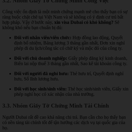
3.2. Nhóm Giấy Tờ Chứng Minh Công Việc
Công việc ổn định là một minh chứng mạnh mẽ cho thấy bạn có sự
ràng buộc chặt chẽ tại Việt Nam và sẽ không có ý định cư trú bất
hợp pháp. Vậy ở bước này,
xin visa Dubai có khó không?
Sẽ
không khó nếu bạn chuẩn bị đủ:
Đối với nhân viên/viên chức:
Hợp đồng lao động, Quyết
định bổ nhiệm, Bảng lương 3 tháng gần nhất, Đơn xin nghỉ
phép đi du lịch/công tác có chữ ký và mộc đỏ của công ty.
Đối với chủ doanh nghiệp:
Giấy phép đăng ký kinh doanh,
Biên lai nộp thuế 3 tháng gần nhất, Sao kê tài khoản công ty.
Đối với người đã nghỉ hưu:
Thẻ hưu trí, Quyết định nghỉ
hưu, Sổ lĩnh lương hưu.
Đối với học sinh/sinh viên:
Thẻ học sinh/sinh viên, Giấy xin
phép nghỉ học có xác nhận của nhà trường.
3.3. Nhóm Giấy Tờ Chứng Minh Tài Chính
Người Dubai rất đề cao khả năng chi trả. Bạn cần cho họ thấy bạn
có nền tảng tài chính tốt để tận hưởng các dịch vụ tại quốc gia của
họ.