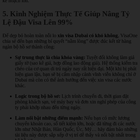
kế hoạch lớn.
5. Kinh Nghiệm Thực Tế Giúp Nâng Tỷ
Lệ Đậu Visa Lên 99%
Để dẹp bỏ hoàn toàn nỗi lo
xin visa Dubai có khó không
, VisaOne
chia sẻ đến bạn những bí quyết “nằm lòng” được đúc kết từ hàng
ngàn bộ hồ sơ thành công:
Sự trung thực là chìa khóa vàng:
Tuyệt đối không làm giả
giấy tờ (sao kê giả, hợp đồng lao động giả). Hệ thống kiểm tra
chéo của cơ quan di trú ngày nay rất hiện đại. Một khi bị phát
hiện gian lận, bạn sẽ bị cấm nhập cảnh vĩnh viễn không chỉ ở
Dubai mà còn có thể ảnh hưởng đến việc xin visa các nước
khác.
Logic trong bộ hồ sơ:
Lịch trình chuyến đi, thời gian đặt
phòng khách sạn, vé máy bay và đơn xin nghỉ phép của công
ty phải khớp nhau đến từng ngày.
Làm nổi bật những điểm mạnh:
Nếu bạn có mức lương
chuyển khoản cao, sổ tiết kiệm lớn, hoặc đã từng đi các nước
lớn như Nhật Bản, Hàn Quốc, Úc, Mỹ… hãy đảm bảo những
tài liệu này được sắp xếp ở vị trí dễ thấy và nổi bật nhất trong