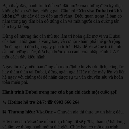
Bạn thấy đấy, hành trình đến với đất nước của những điều kỳ diệu
không hề xa vời hay chông gai. Câu hỏi
“Xin visa Dubai có khó
không?”
giờ đây đã có đáp án rõ ràng. Điều quan trọng là bạn có
nắm trong tay tấm bản đồ đúng đắn và một người dẫn đường tận
tâm hay không.
Đừng để những rào cản thủ tục làm trì hoãn giấc mơ vi vu Dubai
của bạn. Thời gian là vàng bạc, và cơ hội khám phá thế giới rộng
lớn đang chờ đón bạn ngay phía trước. Hãy để VisaOne trở thành
cầu nối vững chắc, đưa bạn bước qua cánh cửa nhập cảnh UAE
một cách đầy kiêu hãnh.
Ngay lúc này, nếu bạn đang ấp ủ dự định xin visa du lịch, công tác
hay thăm thân tại Dubai, đừng ngần ngại! Hãy nhấc máy lên và liên
hệ ngay với chúng tôi để nhận được sự tư vấn chuyên sâu và hoàn
toàn miễn phí.
Hành trình Dubai trong mơ của bạn chỉ cách một cuộc gọi!
📞
Hotline hỗ trợ 24/7:
☎
0903 666 264
🏢
Thương hiệu:
VisaOne
– Chuyên gia thị thực uy tín hàng đầu.
Hãy trao cho VisaOne niềm tin, chúng tôi sẽ gửi lại bạn sự hài lòng
và tấm vé thông hành mở ra thế giới. Chúc bạn có một quá trình