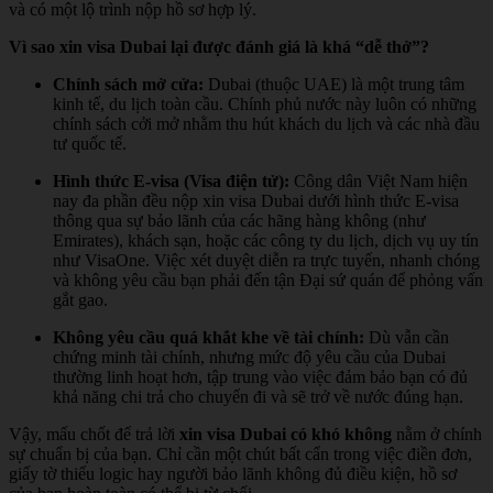
và có một lộ trình nộp hồ sơ hợp lý.
Vì sao xin visa Dubai lại được đánh giá là khá “dễ thở”?
Chính sách mở cửa:
Dubai (thuộc UAE) là một trung tâm
kinh tế, du lịch toàn cầu. Chính phủ nước này luôn có những
chính sách cởi mở nhằm thu hút khách du lịch và các nhà đầu
tư quốc tế.
Hình thức E-visa (Visa điện tử):
Công dân Việt Nam hiện
nay đa phần đều nộp xin visa Dubai dưới hình thức E-visa
thông qua sự bảo lãnh của các hãng hàng không (như
Emirates), khách sạn, hoặc các công ty du lịch, dịch vụ uy tín
như VisaOne. Việc xét duyệt diễn ra trực tuyến, nhanh chóng
và không yêu cầu bạn phải đến tận Đại sứ quán để phỏng vấn
gắt gao.
Không yêu cầu quá khắt khe về tài chính:
Dù vẫn cần
chứng minh tài chính, nhưng mức độ yêu cầu của Dubai
thường linh hoạt hơn, tập trung vào việc đảm bảo bạn có đủ
khả năng chi trả cho chuyến đi và sẽ trở về nước đúng hạn.
Vậy, mấu chốt để trả lời
xin visa Dubai có khó không
nằm ở chính
sự chuẩn bị của bạn. Chỉ cần một chút bất cẩn trong việc điền đơn,
giấy tờ thiếu logic hay người bảo lãnh không đủ điều kiện, hồ sơ