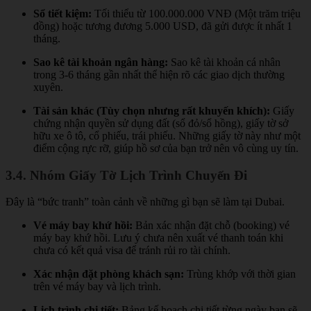
Sổ tiết kiệm:
Tối thiểu từ 100.000.000 VNĐ (Một trăm triệu
đồng) hoặc tương đương 5.000 USD, đã gửi được ít nhất 1
tháng.
Sao kê tài khoản ngân hàng:
Sao kê tài khoản cá nhân
trong 3-6 tháng gần nhất thể hiện rõ các giao dịch thường
xuyên.
Tài sản khác (Tùy chọn nhưng rất khuyến khích):
Giấy
chứng nhận quyền sử dụng đất (sổ đỏ/sổ hồng), giấy tờ sở
hữu xe ô tô, cổ phiếu, trái phiếu. Những giấy tờ này như một
điểm cộng rực rỡ, giúp hồ sơ của bạn trở nên vô cùng uy tín.
3.4. Nhóm Giấy Tờ Lịch Trình Chuyến Đi
Đây là “bức tranh” toàn cảnh về những gì bạn sẽ làm tại Dubai.
Vé máy bay khứ hồi:
Bản xác nhận đặt chỗ (booking) vé
máy bay khứ hồi. Lưu ý chưa nên xuất vé thanh toán khi
chưa có kết quả visa để tránh rủi ro tài chính.
Xác nhận đặt phòng khách sạn:
Trùng khớp với thời gian
trên vé máy bay và lịch trình.
Lịch trình chi tiết:
Bảng kế hoạch chi tiết từng ngày bạn sẽ