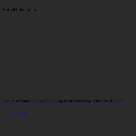
Bài viết liên quan
Làm Visa Dubai Không Cần Chứng Minh Thu Nhập: Thực Hư Ra Sao?
Th7 1, 2026