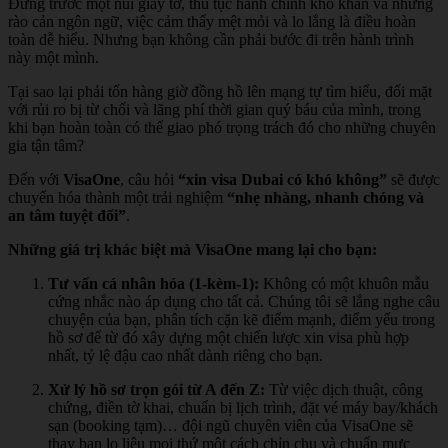
Đứng trước một núi giấy tờ, thủ tục hành chính khô khan và những
rào cản ngôn ngữ, việc cảm thấy mệt mỏi và lo lắng là điều hoàn
toàn dễ hiểu. Nhưng bạn không cần phải bước đi trên hành trình
này một mình.
Tại sao lại phải tốn hàng giờ đồng hồ lên mạng tự tìm hiểu, đối mặt
với rủi ro bị từ chối và lãng phí thời gian quý báu của mình, trong
khi bạn hoàn toàn có thể giao phó trọng trách đó cho những chuyên
gia tận tâm?
Đến với
VisaOne
, câu hỏi
“xin visa Dubai có khó không”
sẽ được
chuyển hóa thành một trải nghiệm
“nhẹ nhàng, nhanh chóng và
an tâm tuyệt đối”
.
Những giá trị khác biệt mà VisaOne mang lại cho bạn:
Tư vấn cá nhân hóa (1-kèm-1):
Không có một khuôn mẫu
cứng nhắc nào áp dụng cho tất cả. Chúng tôi sẽ lắng nghe câu
chuyện của bạn, phân tích cặn kẽ điểm mạnh, điểm yếu trong
hồ sơ để từ đó xây dựng một chiến lược xin visa phù hợp
nhất, tỷ lệ đậu cao nhất dành riêng cho bạn.
Xử lý hồ sơ trọn gói từ A đến Z:
Từ việc dịch thuật, công
chứng, điền tờ khai, chuẩn bị lịch trình, đặt vé máy bay/khách
sạn (booking tạm)… đội ngũ chuyên viên của VisaOne sẽ
thay bạn lo liệu mọi thứ một cách chỉn chu và chuẩn mực