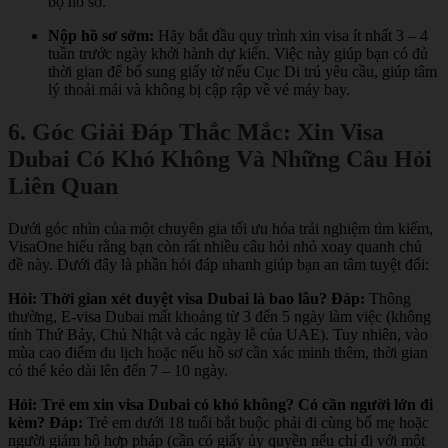
bộ hồ sơ.
Nộp hồ sơ sớm:
Hãy bắt đầu quy trình xin visa ít nhất 3 – 4
tuần trước ngày khởi hành dự kiến. Việc này giúp bạn có đủ
thời gian để bổ sung giấy tờ nếu Cục Di trú yêu cầu, giúp tâm
lý thoải mái và không bị cập rập về vé máy bay.
6. Góc Giải Đáp Thắc Mắc: Xin Visa
Dubai Có Khó Không Và Những Câu Hỏi
Liên Quan
Dưới góc nhìn của một chuyên gia tối ưu hóa trải nghiệm tìm kiếm,
VisaOne hiểu rằng bạn còn rất nhiều câu hỏi nhỏ xoay quanh chủ
đề này. Dưới đây là phần hỏi đáp nhanh giúp bạn an tâm tuyệt đối:
Hỏi: Thời gian xét duyệt visa Dubai là bao lâu?
Đáp:
Thông
thường, E-visa Dubai mất khoảng từ 3 đến 5 ngày làm việc (không
tính Thứ Bảy, Chủ Nhật và các ngày lễ của UAE). Tuy nhiên, vào
mùa cao điểm du lịch hoặc nếu hồ sơ cần xác minh thêm, thời gian
có thể kéo dài lên đến 7 – 10 ngày.
Hỏi: Trẻ em xin visa Dubai có khó không? Có cần người lớn đi
kèm?
Đáp:
Trẻ em dưới 18 tuổi bắt buộc phải đi cùng bố mẹ hoặc
người giám hộ hợp pháp (cần có giấy ủy quyền nếu chỉ đi với một