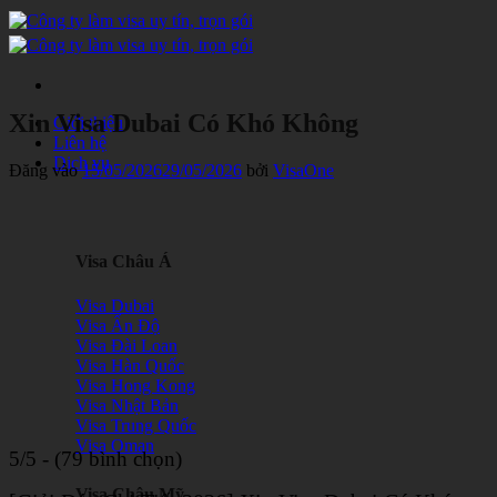
Bỏ
qua
nội
dung
Xin Visa Dubai Có Khó Không
Giới thiệu
Liên hệ
Dịch vụ
Đăng vào
15/05/2026
29/05/2026
bởi
VisaOne
Visa Châu Á
Visa Dubai
Visa Ấn Độ
Visa Đài Loan
Visa Hàn Quốc
Visa Hong Kong
Visa Nhật Bản
Visa Trung Quốc
Visa Oman
5/5 - (79 bình chọn)
Visa Châu Mỹ