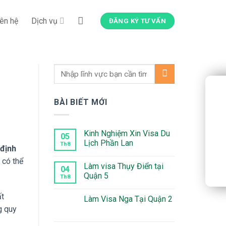
iên hệ
Dịch vụ
ĐĂNG KÝ TƯ VẤN
BÀI BIẾT MỚI
Kinh Nghiệm Xin Visa Du
05
Lịch Phần Lan
Th8
 định
Không
 có thể
có
Làm visa Thụy Điển tại
bình
04
luận
Quận 5
Th8
ở
Kinh
Không
Nghiệm
có
ất
Làm Visa Nga Tại Quận 2
Xin
bình
Visa
luận
g quy
Không
Du
ở
có
Lịch
Làm
bình
Phần
visa