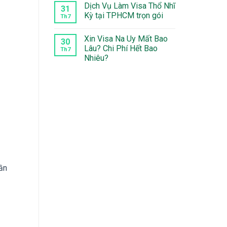
luận
Dịch Vụ Làm Visa Thổ Nhĩ
Lan
Thụy
31
ở
Điển
Kỳ tại TPHCM trọn gói
Làm
Th7
tại
Visa
Quận
Không
Nga
5
có
Tại
Xin Visa Na Uy Mất Bao
bình
30
Quận
luận
Lâu? Chi Phí Hết Bao
2
Th7
ở
Nhiêu?
Dịch
Vụ
Không
Làm
có
Visa
bình
Thổ
luận
Nhĩ
ở
Kỳ
Xin
tại
Visa
TPHCM
Na
trọn
Uy
gói
Mất
Bao
Lâu?
Chi
Phí
Hết
ần
Bao
Nhiêu?