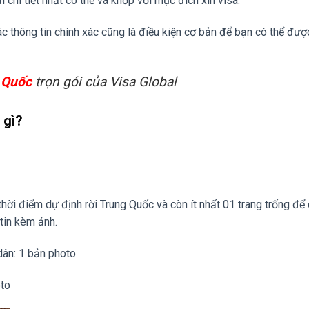
 chi tiết nhất có thể và khớp với mục đích xin visa.
c thông tin chính xác cũng là điều kiện cơ bản để bạn có thể đượ
g Quốc
trọn gói của Visa Global
 gì?
 thời điểm dự định rời Trung Quốc và còn ít nhất 01 trang trống để
tin kèm ảnh.
ân: 1 bản photo
oto