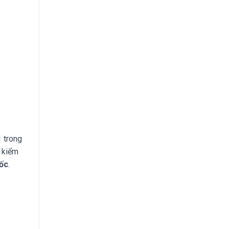
 trong
 kiểm
uốc
.