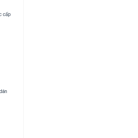
c cấp
 dán