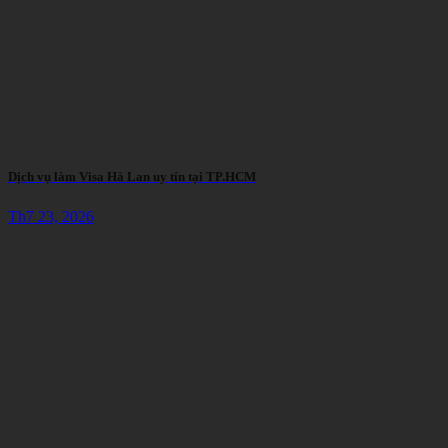
Dịch vụ làm Visa Hà Lan uy tín tại TP.HCM
Th7 23, 2026