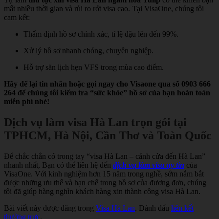
mất nhiều thời gian và rủi ro rớt visa cao. Tại VisaOne, chúng tôi
cam kết:
Thẩm định hồ sơ chính xác, tỉ lệ đậu lên đến 99%.
Xử lý hồ sơ nhanh chóng, chuyên nghiệp.
Hỗ trợ săn lịch hẹn VFS trong mùa cao điểm.
Hãy để lại tin nhắn hoặc gọi ngay cho Visaone qua số 0903 666
264 để chúng tôi kiểm tra “sức khỏe” hồ sơ của bạn hoàn toàn
miễn phí nhé!
Dịch vụ làm visa Hà Lan trọn gói tại
TPHCM, Hà Nội, Cần Thơ và Toàn Quốc
Để chắc chắn có trong tay “visa Hà Lan – cánh cửa đến Hà Lan”
nhanh nhất, Bạn có thể liên hệ đến
dịch vụ làm visa uy tín
của
VisaOne. Với kinh nghiệm hơn 15 năm trong nghề, sớm nắm bắt
được những ưu thế và hạn chế trong hồ sơ của đương đơn, chúng
tôi đã giúp hàng nghìn khách hàng xin thành công visa Hà Lan.
Bài viết này được đăng trong
Visa Hà Lan
. Đánh dấu
liên kết
thường trực
.