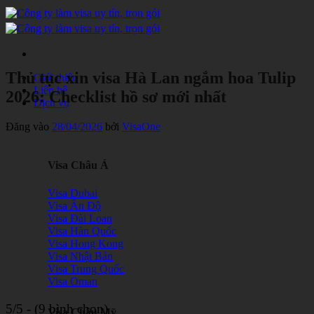
Bỏ
qua
nội
dung
Thủ tục xin visa Hà Lan ngắm hoa Tulip
Giới thiệu
Liên hệ
2026: Checklist hồ sơ mới nhất
Dịch vụ
Đăng vào
28/04/2026
bởi
VisaOne
Visa Châu Á
Visa Dubai
Visa Ấn Độ
Visa Đài Loan
Visa Hàn Quốc
Visa Hong Kong
Visa Nhật Bản
Visa Trung Quốc
Visa Oman
5/5 - (9 bình chọn)
Visa Châu Mỹ