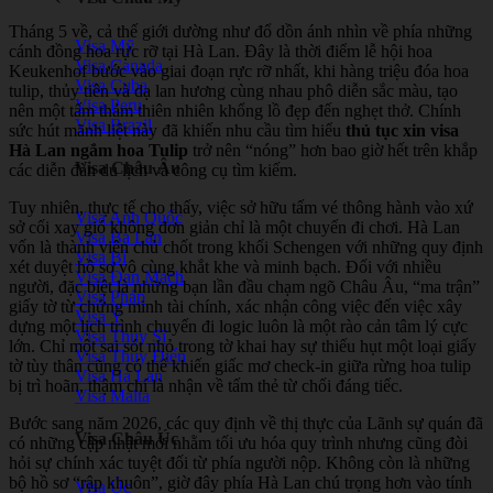
Tháng 5 về, cả thế giới dường như đổ dồn ánh nhìn về phía những
Visa Mỹ
cánh đồng hoa rực rỡ tại Hà Lan. Đây là thời điểm lễ hội hoa
Visa Canada
Keukenhof bước vào giai đoạn rực rỡ nhất, khi hàng triệu đóa hoa
Visa Cuba
tulip, thủy tiên và dạ lan hương cùng nhau phô diễn sắc màu, tạo
Visa Peru
nên một tấm thảm thiên nhiên khổng lồ đẹp đến nghẹt thở. Chính
Visa Brazil
sức hút mãnh liệt này đã khiến nhu cầu tìm hiểu
thủ tục xin visa
Hà Lan ngắm hoa Tulip
trở nên “nóng” hơn bao giờ hết trên khắp
Visa Châu Âu
các diễn đàn du lịch và công cụ tìm kiếm.
Tuy nhiên, thực tế cho thấy, việc sở hữu tấm vé thông hành vào xứ
Visa Anh Quốc
sở cối xay gió không đơn giản chỉ là một chuyến đi chơi. Hà Lan
Visa Ba Lan
vốn là thành viên chủ chốt trong khối Schengen với những quy định
Visa Bỉ
xét duyệt hồ sơ vô cùng khắt khe và minh bạch. Đối với nhiều
Visa Đan Mạch
người, đặc biệt là những bạn lần đầu chạm ngõ Châu Âu, “ma trận”
Visa Pháp
giấy tờ từ chứng minh tài chính, xác nhận công việc đến việc xây
Visa Ý
dựng một lịch trình chuyến đi logic luôn là một rào cản tâm lý cực
Visa Thụy Sĩ
lớn. Chỉ một sai sót nhỏ trong tờ khai hay sự thiếu hụt một loại giấy
Visa Thụy Điển
tờ tùy thân cũng có thể khiến giấc mơ check-in giữa rừng hoa tulip
Visa Hà Lan
bị trì hoãn, thậm chí là nhận về tấm thẻ từ chối đáng tiếc.
Visa Malta
Bước sang năm 2026, các quy định về thị thực của Lãnh sự quán đã
Visa Châu Úc
có những cập nhật mới nhằm tối ưu hóa quy trình nhưng cũng đòi
hỏi sự chính xác tuyệt đối từ phía người nộp. Không còn là những
bộ hồ sơ “rập khuôn”, giờ đây phía Hà Lan chú trọng hơn vào tính
Visa Úc