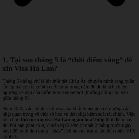
1. Tại sao tháng 5 là “thời điểm vàng” để
xin Visa Hà Lan?
Tháng 5 không chỉ là lúc thời tiết Châu Âu chuyển mình sang xuân
ấm áp mà còn là cơ hội cuối cùng trong năm để du khách chiêm
ngưỡng vẻ đẹp của vườn hoa Keukenhof (thường đóng cửa vào
giữa tháng 5).
Năm 2026, các chính sách visa của khối Schengen có những cập
nhật quan trọng về việc số hóa và thắt chặt kiểm soát tài chính. Việc
lựa chọn
thủ tục xin visa Hà Lan ngắm hoa Tulip
thời điểm này
đòi hỏi bạn phải có sự chuẩn bị từ sớm (ít nhất 2 tháng trước ngày
bay) để tránh tình trạng “cháy” lịch hẹn tại trung tâm tiếp nhận VFS
Global.