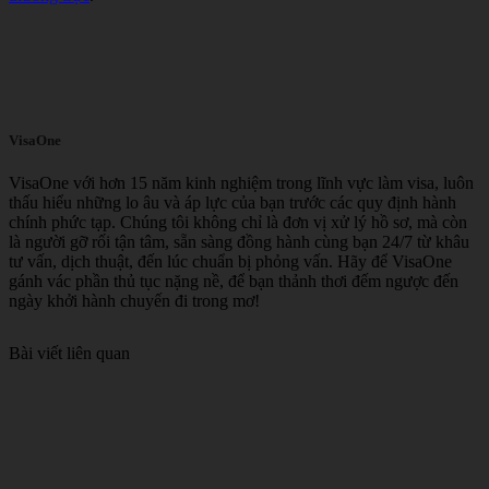
VisaOne
VisaOne với hơn 15 năm kinh nghiệm trong lĩnh vực làm visa, luôn
thấu hiểu những lo âu và áp lực của bạn trước các quy định hành
chính phức tạp. Chúng tôi không chỉ là đơn vị xử lý hồ sơ, mà còn
là người gỡ rối tận tâm, sẵn sàng đồng hành cùng bạn 24/7 từ khâu
tư vấn, dịch thuật, đến lúc chuẩn bị phỏng vấn. Hãy để VisaOne
gánh vác phần thủ tục nặng nề, để bạn thảnh thơi đếm ngược đến
ngày khởi hành chuyến đi trong mơ!
Bài viết liên quan