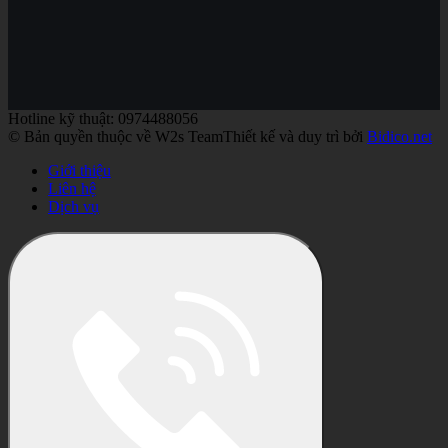
Hotline kỹ thuật: 0974488056
© Bản quyền thuộc về W2s Team
Thiết kế và duy trì bởi
Bidico.net
Giới thiệu
Liên hệ
Dịch vụ