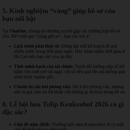
5. Kinh nghiệm “vàng” giúp hồ sơ của
bạn nổi bật
Tại
VisaOne
, chúng tôi thường xuyên gặp các trường hợp hồ sơ
yếu. Để vượt qua “vòng gửi xe”, bạn cần lưu ý:
Lịch trình phải thực tế:
Đừng lập một kế hoạch đi quá
nhiều nước trong thời gian ngắn. Hãy dành nhiều thời gian ở
Hà Lan nếu bạn xin visa tại đây.
Tính minh bạch của tài chính:
Tuyệt đối không nộp sổ tiết
kiệm vừa mới mở vài ngày với số tiền quá lớn mà không giải
trình được nguồn gốc.
Chuẩn bị câu hỏi phỏng vấn:
Dù ít khi phỏng vấn, nhưng
nếu bị gọi, hãy trả lời khớp với những gì đã khai trong hồ sơ.
6. Lễ hội hoa Tulip Keukenhof 2026 có gì
đặc sắc?
Chủ đề năm 2026:
Thường mỗi năm Keukenhof sẽ có một
chủ đề thiết kế hoa riêng biệt.