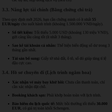
3.3. Năng lực tài chính (Bằng chứng chi trả)
Theo quy định mới 2026, bạn cần chứng minh có ít nhất
55
EUR/ngày
cho suốt hành trình (khoảng 1.500.000 VNĐ/ngày).
Sổ tiết kiệm:
Tối thiểu 5.000 USD (khoảng 130 triệu VNĐ),
gửi càng lâu càng tốt (ít nhất 3 tháng).
Sao kê tài khoản cá nhân:
Thể hiện biến động số dư trong 3
tháng gần nhất.
Tài sản bổ sung:
Giấy tờ nhà đất, ô tô, sổ đỏ giúp tăng tỉ lệ
đậu cực cao.
3.4. Hồ sơ chuyến đi (Lịch trình ngắm hoa)
Xác nhận vé máy bay khứ hồi:
Chưa cần thanh toán, chỉ
cần xác nhận đặt chỗ.
Booking khách sạn:
Phải khớp hoàn toàn với lịch trình.
Bảo hiểm du lịch quốc tế:
Mức bồi thường tối thiểu
30.000
EUR
, có giá trị toàn khối Schengen.