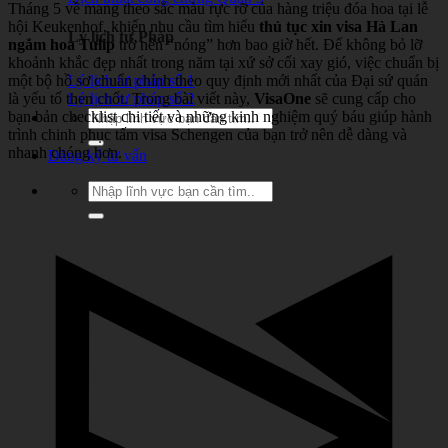
Tháng 5 về mang theo sắc màu rực rỡ của hàng triệu đóa hoa tại lễ
hội Keukenhof, khiến nhu cầu tìm hiểu
thủ tục xin visa Hà Lan
Lý lịch tư Pháp
ngắm hoa Tulip
trở nên “nóng” hơn bao giờ hết. Để không bỏ lỡ
khoảnh khắc đẹp nhất trong năm tại xứ sở cối xay gió, việc chuẩn bị
một bộ hồ sơ chuẩn chỉnh theo quy định mới nhất của Đại sứ quán
Lý lịch tư pháp số 1
là yếu tố then chốt. Trong bài viết này,
VisaOne
sẽ cung cấp cho
Lý lịch tư pháp số 2
bạn bản checklist chi tiết và những kinh nghiệm quý báu giúp hành
trình chinh phục tấm visa Schengen của bạn trở nên dễ dàng và
nhanh chóng hơn.
Đăng ký tư vấn