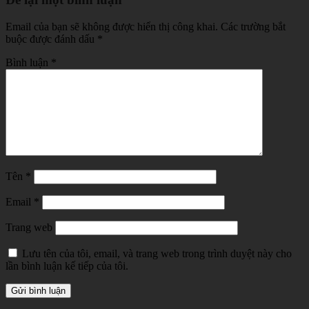
Email của bạn sẽ không được hiển thị công khai.
Các trường bắt
buộc được đánh dấu
*
Bình luận
*
Tên
*
Email
*
Trang web
Lưu tên của tôi, email, và trang web trong trình duyệt này cho
lần bình luận kế tiếp của tôi.