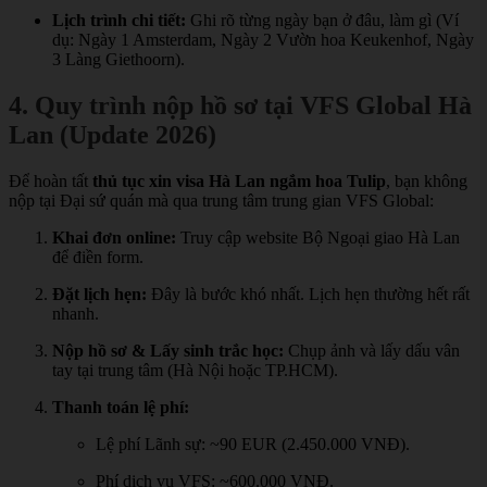
Lịch trình chi tiết:
Ghi rõ từng ngày bạn ở đâu, làm gì (Ví
dụ: Ngày 1 Amsterdam, Ngày 2 Vườn hoa Keukenhof, Ngày
3 Làng Giethoorn).
4. Quy trình nộp hồ sơ tại VFS Global Hà
Lan (Update 2026)
Để hoàn tất
thủ tục xin visa Hà Lan ngắm hoa Tulip
, bạn không
nộp tại Đại sứ quán mà qua trung tâm trung gian VFS Global:
Khai đơn online:
Truy cập website Bộ Ngoại giao Hà Lan
để điền form.
Đặt lịch hẹn:
Đây là bước khó nhất. Lịch hẹn thường hết rất
nhanh.
Nộp hồ sơ & Lấy sinh trắc học:
Chụp ảnh và lấy dấu vân
tay tại trung tâm (Hà Nội hoặc TP.HCM).
Thanh toán lệ phí:
Lệ phí Lãnh sự: ~90 EUR (2.450.000 VNĐ).
Phí dịch vụ VFS: ~600.000 VNĐ.