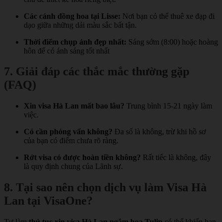
Các cánh đồng hoa tại Lisse:
Nơi bạn có thể thuê xe đạp đi
dạo giữa những dải màu sắc bất tận.
Thời điểm chụp ảnh đẹp nhất:
Sáng sớm (8:00) hoặc hoàng
hôn để có ánh sáng tốt nhất
7. Giải đáp các thắc mắc thường gặp
(FAQ)
Xin visa Hà Lan mất bao lâu?
Trung bình 15-21 ngày làm
việc.
Có cần phỏng vấn không?
Đa số là không, trừ khi hồ sơ
của bạn có điểm chưa rõ ràng.
Rớt visa có được hoàn tiền không?
Rất tiếc là không, đây
là quy định chung của Lãnh sự.
8. Tại sao nên chọn dịch vụ làm Visa Hà
Lan tại VisaOne?
Tự làm
thủ tục xin visa Hà Lan ngắm hoa Tulip
có thể khiến bạn