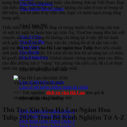
trung thực và khả năng ràng buộc của đương đơn tại Việt Nam. Bạn
Visa New Zealand
cần hiểu rằng, một bộ hồ sơ “đẹp” không chỉ nằm ở con số trong sổ
Visa Papua New Guinea
tiết kiệm, mà nó nằm ở sự chỉn chu, logic và minh bạch trong từng
trang giấy.
Visa Châu Phi
Thấu hiểu được những lo lắng và mong muốn cháy bỏng của bạn
về một kỳ nghỉ hè hoàn hảo tại châu Âu, VisaOne mang đến bài viết
Visa Ai Cập
chuyên sâu này. Chúng tôi không chỉ dừng lại ở việc liệt kê danh
Visa Nam Phi
sách giấy tờ khô khan. Thay vào đó, chúng tôi sẽ đi sâu vào việc
Visa Maroc
giải mã
thủ tục xin visa Hà Lan ngắm hoa Tulip
theo tiêu chuẩn
Visa Benin
mới nhất của năm 2026. Từ cách tối ưu hóa hồ sơ năng lực cá nhân,
Visa Zimbabwe
bí quyết đặt lịch hẹn VFS Global nhanh chóng trong mùa cao điểm,
cho đến những lưu ý “vàng” khi phỏng vấn (nếu có), tất cả sẽ được
trình bày một cách chi tiết và dễ hiểu nhất.
Làm số tiết kiệm xin visa
Làm sổ tiết kiệm lùi ngày
Visa Hà Lan checklist 2026
Làm sổ tiết kiệm chứng minh tài chính
==> Trải nghiệm:
dịch vụ visa Hà Lan
trọn gói &
chuyên nghiệp của VisaOne nhé
Dịch thuật công chứng
Thủ Tục Xin Visa Hà Lan Ngắm Hoa
Dịch thuật công chứng Quận 1
Tulip 2026: Trọn Bộ Kinh Nghiệm Từ A-Z
Dịch thuật công chứng Quận 2
Dịch thuật công chứng Quận 3
Dịch thuật công chứng Quận 5