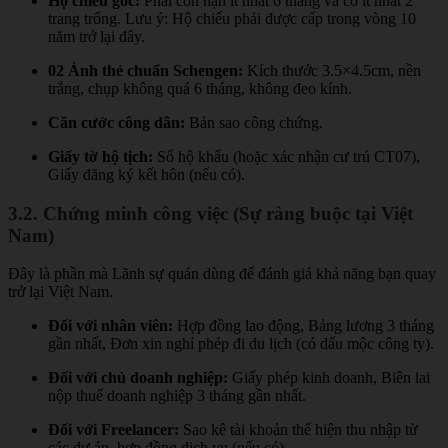
Hộ chiếu gốc:
Phải còn hạn ít nhất 6 tháng và có ít nhất 2
trang trống. Lưu ý: Hộ chiếu phải được cấp trong vòng 10
năm trở lại đây.
02 Ảnh thẻ chuẩn Schengen:
Kích thước 3.5×4.5cm, nền
trắng, chụp không quá 6 tháng, không đeo kính.
Căn cước công dân:
Bản sao công chứng.
Giấy tờ hộ tịch:
Sổ hộ khẩu (hoặc xác nhận cư trú CT07),
Giấy đăng ký kết hôn (nếu có).
3.2. Chứng minh công việc (Sự ràng buộc tại Việt
Nam)
Đây là phần mà Lãnh sự quán dùng để đánh giá khả năng bạn quay
trở lại Việt Nam.
Đối với nhân viên:
Hợp đồng lao động, Bảng lương 3 tháng
gần nhất, Đơn xin nghỉ phép đi du lịch (có dấu mộc công ty).
Đối với chủ doanh nghiệp:
Giấy phép kinh doanh, Biên lai
nộp thuế doanh nghiệp 3 tháng gần nhất.
Đối với Freelancer:
Sao kê tài khoản thể hiện thu nhập từ
các dự án, hợp đồng dịch vụ (nếu có).